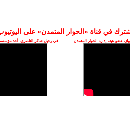
شترك في قناة «الحوار المتمدن» على اليوتيوب
ز، عضو هيئة إدارة الحوار المتمدن
في رحيل شاكر الناصري، أحد مؤسسي 