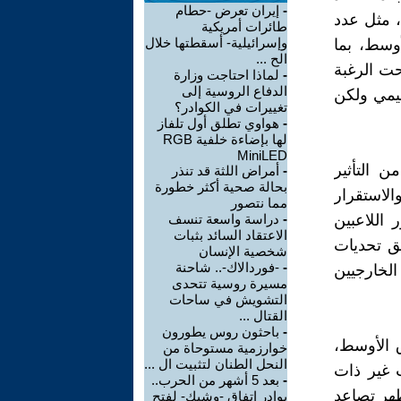
-
إيران تعرض -حطام
، مثل عدد
طائرات أمريكية
وإسرائيلية- أسقطتها خلال
أوسط، بما
الح ...
حت الرغبة
-
لماذا احتاجت وزارة
الدفاع الروسية إلى
يمي ولكن
تغييرات في الكوادر؟
-
هواوي تطلق أول تلفاز
لها بإضاءة خلفية RGB
MiniLED
 التأثير
-
أمراض اللثة قد تنذر
بحالة صحية أكثر خطورة
والاستقرار
مما نتصور
اللاعبين
-
دراسة واسعة تنسف
الاعتقاد السائد بثبات
لق تحديات
شخصية الإنسان
-
-فوردالاك-.. شاحنة
الخارجيين
مسيرة روسية تتحدى
التشويش في ساحات
القتال ...
-
باحثون روس يطورون
ق الأوسط،
خوارزمية مستوحاة من
النحل الطنان لتثبيت ال ...
 غير ذات
-
بعد 5 أشهر من الحرب..
ظهر تصاعد
بوادر اتفاق -وشيك- لفتح