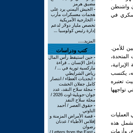
مضيق هرمز
إن واشنطن
-
الجيش اليمني يرد على
عسكري في
هجمات معسكرات مأرب
-
الخارجية الأمريكية
تخصص مليار دولار لدعم
إدارة رئيس كولومبيا ...
المزيد.....
ين للأمن.
كتب ودراسات
المتحدة،
-
حين استيقظ رأس المال
داخل الإنسان .. قراءة
لإيرانية،
ماركسية ثورية في ... /
ه، يكتسب
رياض الشرايطي
-
ابجديات العطاء / انتصار
يث تعتبره
كامل جفلان الخشت
ي تواجهها
-
مجلة سلاح النقد، عدد
جوان-جويلية-اوت 2026 /
مجلة سلاح النقد
-
حقوق العصر / أحمد
التاوتي
 العمليات
-
قصة الأمراض المزمنة و
إفلاس الأطباء / عدنان
 وتشمل هذه
رضوان
اخ، وأزمات
Letters from the East /
-