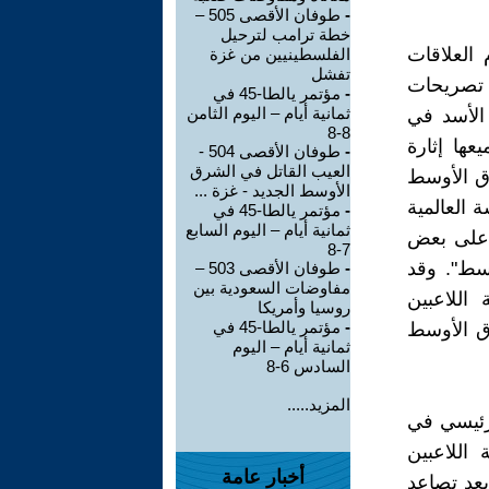
-
طوفان الأقصى 505 –
خطة ترامب لترحيل
العلاقات
الفلسطينيين من غزة
تفشل
. تصريحات
-
مؤتمر يالطا-45 في
ثمانية أيام – اليوم الثامن
الأسد في
8-8
ها إثارة
-
طوفان الأقصى 504 -
العيب القاتل في الشرق
رق الأوسط
الأوسط الجديد - غزة ...
 العالمية
-
مؤتمر يالطا-45 في
ثمانية أيام – اليوم السابع
ة على بعض
7-8
سط". وقد
-
طوفان الأقصى 503 –
مفاوضات السعودية بين
اللاعبين
روسيا وأمريكا
-
مؤتمر يالطا-45 في
رق الأوسط
ثمانية أيام – اليوم
السادس 6-8
المزيد.....
لرئيسي في
اللاعبين
أخبار عامة
بعد تصاعد