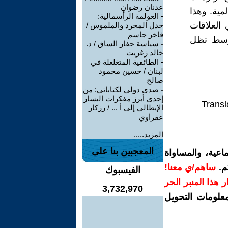
عدنان رضوان
لمية. وهذا
-
العولمة الرأسمالية:
العلاقات
جدل المجرد والملموس /
فاخر جاسم
أوسط تظل
-
سياسة حفار الساق / د.
خالد زغريت
-
الطائفية المتغلغلة في
لبنان / حسين محمود
صالح
-
صدى دولي لكتاباتي: من
إحدى أبرز مفكرات اليسار
Transl
الإيطالي إلى أ ... / رزكار
عقراوي
المزيد.....
المعجبين بنا على
اعية، والمساواة
م.
ساهم/ي معنا!
الفيسبوك
رار هذا المنبر الحر
3,732,970
معلومات التحويل