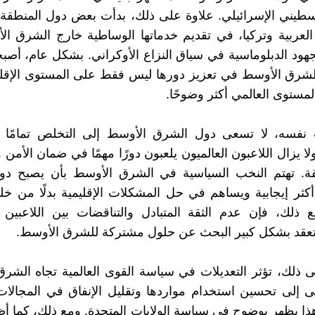
لسطيني الإسرائيلي. علاوة على ذلك، بدأت بعض دول المنطقة
لعربية وتركيا، في تقديم خدماتها الوساطية خارج الشرق ال
هود الدبلوماسية في سياق النزاع الأوكراني. بشكل عام، أصب
لشرق الأوسط في تعزيز دورها ليس فقط على المستوى الإقل
لمستوى العالمي أكثر وضوحًا.
نفسه، لا تسعى دول الشرق الأوسط إلى التخلص تمامًا من
ا يزال اللاعبون العالميون يلعبون دورًا مهمًا في ضمان الأمن 
ة. تهتم النخب السياسية في الشرق الأوسط بأن يصبح دور 
أكثر إيجابية ويساهم في حل المشكلات الإقليمية بدلًا من خ
 ذلك، فإن عدم الثقة المتبادل والتناقضات بين اللاعبين 
تعقد بشكل كبير البحث عن حلول مشتركة للشرق الأوسط.
لى ذلك، تؤثر التعديلات في سياسة القوى العالمية تجاه الشر
 إلى تحسين استخدام مواردها وتقليل الإنفاق في المجالات
وهذا يظهر بوضوح في سياسة الولايات المتحدة. ومع ذلك، كما أ