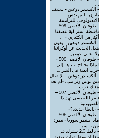
...
-
ألكسندر دوغين - ستيف
بانون - المهندس
الأيديولوجي للترامبية
-
طوفان الأقصى 509 -
ناشطة أسترالية تنصفنا
أكثر من الكثيرين - ...
-
ألكسندر دوغين – بدون
هذا، الحديث عن أوكرانيا
بلا معنى: دوغين ...
-
طوفان الأقصى 508 -
لماذا يحتاج نتنياهو إلى
حرب أبدية في الشر ...
-
ألكسندر دوغين - الإتصال
بين بوتين وترامب. -لم يعد
هناك غرب. ...
-
طوفان الأقصى 507 –
نصر الله يبقى تهديدًا
للصهيونية
-
-يالطا جديدة؟-
-
طوفان الأقصى 506 -
ماذا ينتظر سوريا - نظرة
من روسيا
-
يالطا 2.0 ستولد في
معاناة ومفاوضات صعبة