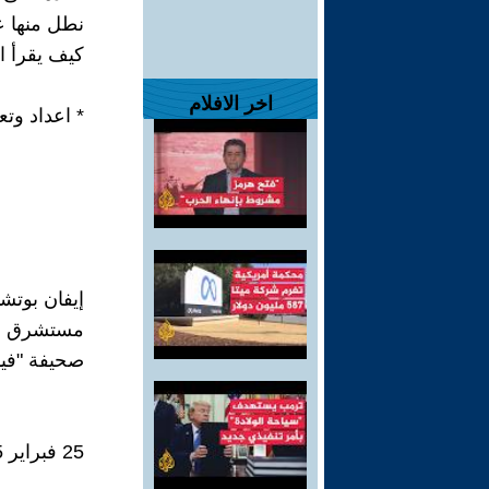
نطل منها ع
كيف يقرأ ا
اخر الافلام
* اعداد وت
إيفان بوتش
مستشرق وم
صحيفة "في
25 فبراير 2025