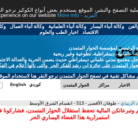
ة التصفح والنشر، الموقع يستخدم بعض أنواع الكوكيز نرجو النق
More info - المزيد
experience on our website
الفن
-
وكالة أنباء اليسار
-
وكالة أنباء العلمانية
-
وكالة أنباء العمال
-
وكا
الاقتصاد
-
اخبار الطب والعلوم
 الرئيسي لمؤسسة الحوار المتمدن
، علمانية، ديمقراطية، تطوعية وغير ربحية
ل مجتمع مدني علماني ديمقراطي حديث يضمن الحرية والعدالة الاجتم
حوار المتمدن على جائزة ابن رشد للفكر الحر والتى نالها أعلام في الفك
م مشاكل تقنية في تصفح الحوار المتمدن نرجو النقر هنا لاستخدام الموقع
كوردي
English
الاخبار
مراكز
الحوار المتمدن
د الزبيدي
- طوفان الأقصى - 513 - انقسام الشرق الأوسط
 وتبرعاتكن المالية تحفظ استقلال الحوار المتمدن، فشاركونا 
استمرارية هذا الفضاء اليساري الحر