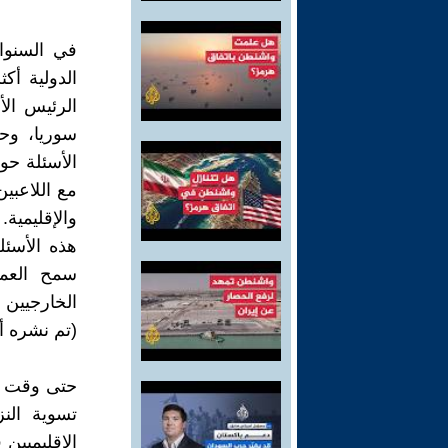
في السنوا
الدولية أك
الرئيس ال
سوريا، وحت
الأسئلة حو
مع اللاعبي
والإقليمية
هذه الأسئل
سمح العمل
الخارجيين 
(تم نشره أمس
حتى وقت قر
تسوية الن
الإقليميين