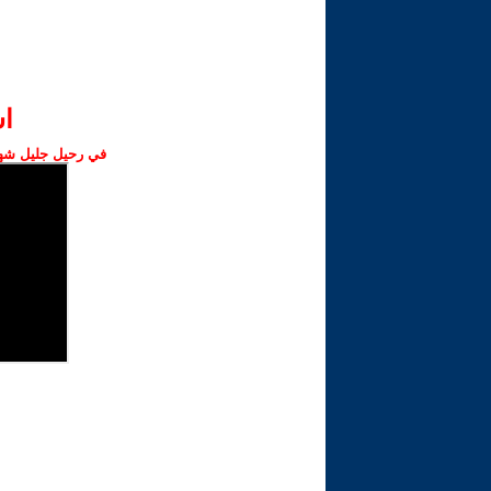
ا‫
في رحيل جليل شهبا