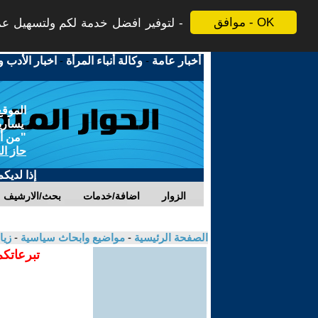
موافق - OK
لتوفير افضل خدمة لكم ولتسهيل عملي
أخبار عامة
-
وكالة أنباء المرأة
-
اخبار الأدب و
الموقع
يسارية
"من أج
حاز ال
إذا لديك
الزوار
اضافة/خدمات
بحث/الارشيف
الصفحة الرئيسية
-
مواضيع وابحاث سياسية
-
زيا
تبرعاتكم