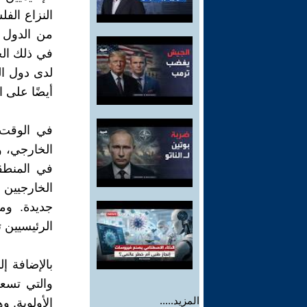
النزاع الف
من الدول ا
في ذلك الج
لدى دول ا
أيضًا على ا
في الوقت 
الخارجي، ول
في المنطق
الخارجيين 
جديدة. ومع
الرئيسيين 
بالإضافة إ
والتي تسعى
المزيد.....
الأولوية. 