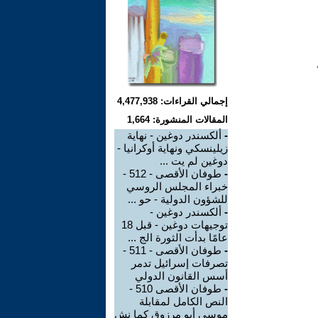
إجمالي القراءات: 4,477,938
المقالات المنشورة: 1,664
-
ألكسندر دوغين - نهاية
زيلينسكي ونهاية أوكرانيا -
دوغين لم يت ...
-
طوفان الأقصى - 512 -
خبراء المجلس الروسي
للشؤون الدولية - حو ...
-
ألكسندر دوغين -
توجيهات دوغين - قبل 18
عامًا بدأت الثورة الج ...
-
طوفان الأقصى - 511 -
تصرفات إسرائيل تدمر
أسس القانون الدولي
-
طوفان الأقصى 510 -
النص الكامل لمقابلة
موسى أبو مرزوق كما نش