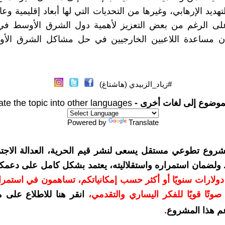
تهديد الإرهابي، وغيرها من التحديات التي لها أبعاد إقليمية وعا
على الرغم من بعض التعزيز لأهمية دول الشرق الأوسط في 
فإن مساعدة اللاعبين الخارجيين في حل مشاكل الشرق ال
#زياد_الزبيدي (هاشتاغ)
موضوع إلى لغات أخرى -
ate the topic into other languages
Powered by
Translate
شروع تطوعي مستقل يسعى لنشر قيم الحرية، العدالة الاجتم
. ولضمان استمراره واستقلاليته، يعتمد بشكل كامل على دعمك
دعمكم بمبلغ 10 دولارات سنويًا أو أكثر حسب إمكانياتكم، تساهمون في استم
وتًا قويًا للفكر اليساري والتقدمي
،
انقر هنا للاطلاع على 
م هذا المشروع
.