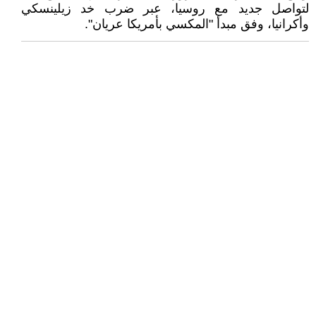
لتواصل جديد مع روسيا، عبر ضرب خد زيلينسكي
وأكرانيا، وفق مبدأ "المكسي بأمريكا عريان".