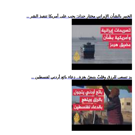
.. الخبير بالشأن الإيراني مختار حداد: يجب على أمريكا تنفيذ الشر
.. يد تسعى للرزق وقلبٌ ينبضُ بغزة.. دعاء بائع أردني لفسطين