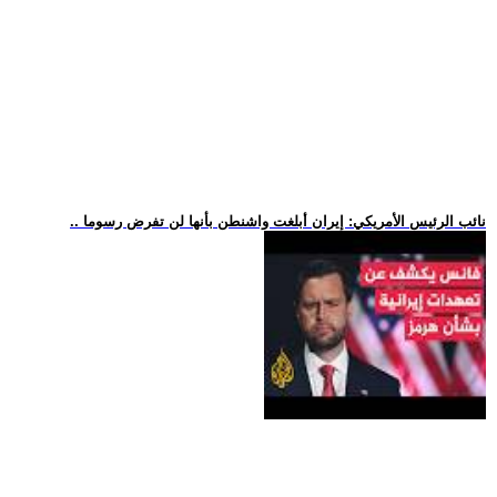
.. نائب الرئيس الأمريكي: إيران أبلغت واشنطن بأنها لن تفرض رسوما