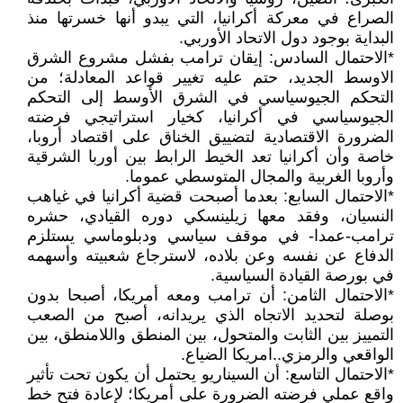
الصراع في معركة أكرانيا، التي يبدو أنها خسرتها منذ
البداية بوجود دول الاتحاد الأوربي.
*الاحتمال السادس: إيقان ترامب بفشل مشروع الشرق
الاوسط الجديد، حتم عليه تغيير قواعد المعادلة؛ من
التحكم الجيوسياسي في الشرق الأوسط إلى التحكم
الجيوسياسي في أكرانيا، كخيار استراتيجي فرضته
الضرورة الاقتصادية لتضييق الخناق على اقتصاد أروبا،
خاصة وأن أكرانيا تعد الخيط الرابط بين أوربا الشرقية
وأروبا الغربية والمجال المتوسطي عموما.
*الاحتمال السابع: بعدما أصبحت قضية أكرانيا في غياهب
النسيان، وفقد معها زيلينسكي دوره القيادي، حشره
ترامب-عمدا- في موقف سياسي ودبلوماسي يستلزم
الدفاع عن نفسه وعن بلاده، لاسترجاع شعبيته وأسهمه
في بورصة القيادة السياسية.
*الاحتمال الثامن: أن ترامب ومعه أمريكا، أصبحا بدون
بوصلة لتحديد الاتجاه الذي يريدانه، أصبح من الصعب
التمييز بين الثابت والمتحول، بين المنطق واللامنطق، بين
الواقعي والرمزي..امريكا الضياع.
*الاحتمال التاسع: أن السيناريو يحتمل أن يكون تحت تأثير
واقع عملي فرضته الضرورة على أمريكا؛ لإعادة فتح خط