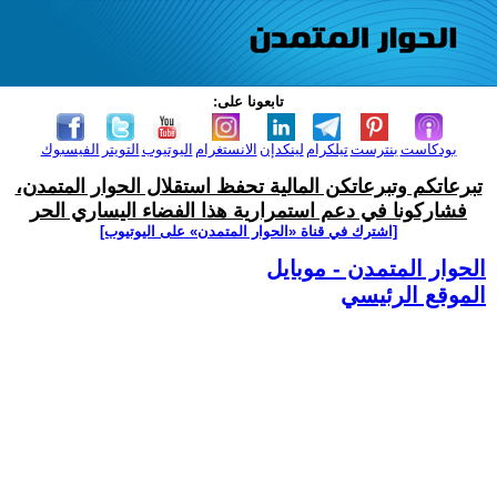
تابعونا على:
بودكاست
بنترست
تيلكرام
لينكدإن
الانستغرام
اليوتيوب
التويتر
الفيسبوك
تبرعاتكم وتبرعاتكن المالية تحفظ استقلال الحوار المتمدن،
فشاركونا في دعم استمرارية هذا الفضاء اليساري الحر
[اشترك في قناة ‫«الحوار المتمدن» على اليوتيوب]
الحوار المتمدن - موبايل
الموقع الرئيسي