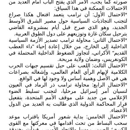
صورته كما يجب، الأمر الذي يفتح الباب أمام العديد من
الاحتمالات الممكنة في هذا السياق:
*الاحتمال الأول: أن ترامب يتعمد افتعال هكذا صراع
لتجنب التجاذبات السياسية حول مصير الشرق الأوسط
الجديد، وهو الذي صرح قبل أيام بمشروعه القاضي
بترحيل سكان غازة وتوزيعهم على دول الطوق العربية.
*الاحتمال الثاني: محاولة ترامب تصدير الأزمة السياسية
الداخلية إلى الخارج، من خلال إعادة إحياء "داء العطب
القديم" الأكراني، لتجاوز الضغوط الداخلية المحتملة في
الكونغريس، وضمان ولاية مريحة.
*الاحتمال الثالث: اللعب على حبل تقسيم جبهات الحرب
الكلامية لإيهام الرأي العام العالمي، وإشغاله بصراعات
هي في الأصل وهمية أساس ولا وجود لها في الواقع.
*الاحتمال الرابع: محاولة ترامب ذر الرماد في العيون
لنسيان أمر إسرائيل مرحليا، لتجنب تسليط الضوء
الإعلامي من جديد على موقف الأمم المتحدة، بتفعيل
قرار المحاكمة الدولية الذي طالبت به العديد من الدول
الأعضاء.
*الاحتمال الخامس: بداية شعور أمريكا باقتراب موعد
سحب البساط من تحت أقدامها في معركتها مع القوى
الكبرى؛ الصين، روسيا والاتحاد الأوربي، فبدأت بخندقة