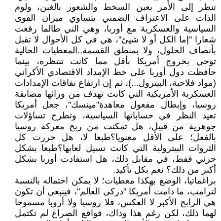
تنظر إلى الأمر بعين السخط والشعور بالغبن، ولوم
الذات على الاعتراف الضمني بتساوي ميزان القوى
السياسية والعسكرية مع أوربا، وهي التي طالما رفعت
شعارا "إما الكل أو لا شيئ"، هي في كل الأحوال لا تقبل
بأنصاف الحلول، ولا بمنطق القسمة..المعطيات الحالية
توحي بخروج أمريكا بأقل مما كانت تنتظره، بينما
حافظت دول أوربا على خط الإمداد الاقتصادي الأكراني
(مواد فلاحية، البيترول...)، ثم إن ارتفاع نفاقات الإمدادات
العسكرية الأمريكية التي كانت تهدف من ورائها مضايقة
روسيا، وإبطال مفعول معاهدة"مينسك"، جعل أمريكا
تعيد النظر في حساباتها السياسية، وتطرح تساؤلات
جوهرية من قبيل، هل تمكنت من ربح معركة روسيا
بالفعل؛ على الأقل معنويا؟طبعا لا، هل حررت كل
الثروات البيترولية التي كانت تسيل لعابها؟طبعا بشكل
جزئي فقط، في مقابل ذلك، هل استفادت أوربا بشكل
أكبر من ذلك؟ نعم بكل تأكيد.
براغماتيا، الوضع بهكذا معطيات؛ لا يمكن احتماله بالنسبة
لترامب، ما دامت أمريكا "دركي العالم"، فينبغي أن تكون
هي الرابح الأكبر لا العكس، فلا روسيا ولا أروبا مسموحا
لهما ذلك، لكن رغم هذا وذاك، فواقع الصراع لم تكتمل