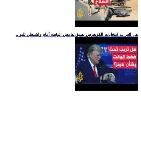
.. هل اقتراب انتخابات الكونغرس يضيق هامش الوقت أمام واشنطن للتو