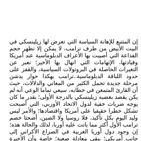
إن المتتبع للإهانة السياسة التي تعرض لها زيلينسكي في
البيت الأبيض من طرف ترامب، لا يمكن إلا تظهر حجم
الفذاعة التي أصيبت بها الأعراف الدبلوماسية عند أمريكا
وقيادتها، الإتهامات التي انهال بها الأخير؛ تعبر عن
التغيرات الحاصلة في البروتولات السياسية، والقفز على
حدود اللباقة الدبلوماسية..ترامب بهكذا حوار يدشن
مرحلة جديدة تحمل الكثير من المعاني والدلالات، حيث
أن القارئ المتمعن في خطابه، سيعي تماما الوعي أنه لم
يكن يقصد بغضبه زيلينسكي بالدرجة الأولى؛ بقدر ما كان
يوجه ضربات خفية لدول الاتحاد الأوربي، التي أصبحت
تشكل خطرا حقيقيا على أمريكا واقتصادها؛ والأمر ليس
وليد اليوم بكل تأكيد، فلا روسيا ولا الصين، أضحتا خصم
ترامب الأول أكثر مما باتت عليه أوربا، لذلك والحالة هذه؛
إن وجود دول أوربا الغربية في الصراع الأكراني إلى
جانب أمريكي؛ يبقى معادلة صعبة؛ خاصة وأن الأخيرة