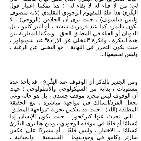
لي: من لا فناء له لا بقاء له" ؛ هنا يمكننا اعتبار قول
النِفَّريّ هذا قلبًا للمفهوم الوجودي التقليدي (لأنه متصوف
وليس فيلسوف) ، حيث يرى أن الخلاص (الروحي) ، لا
يكون بالتمرد كما عند فردريك نيتشه ، أو ألبير كامو ، بل
الذوبان أو الفناء في المطلق الحق ، ويمكننا المقاربة بين
هذه الفكرة ، وفكرة "التخلي عن الإرادة" عند شوبنهاور ،
حيث يكون التحرر في النهاية ، هو التخلي عن الرغبة ،
وليس تحقيقها!...
ومن الجدير بالذكر أن الوقوف عند النِفَّريّ ، قد يأخذ عدة
مستويات ، بداية من السيكولوجي والأنطولوجي ؛ حيث
أن الوقوف ليس مجرد موقف جسدي ، بل هو حالة وعي
تجعل الفرد/السالك في مواجهة مباشرة ، مع الحقيقة
المطلقة (الله) ؛ حيث قد تعكس تجربة "مواجهة المطلق"
، التي تحدث عنها كيركجور ، حيث يكون الإنسان إما
مُسلمًا أو قلقًا في موقفه الوجودي ، ومن هنا نرى النِفَّريّ
مُسلمًا بـ الاختيار ، وليس قلقًا ، أو متمردًا على عكس
سارتر وكامو في وجوديتهما ، الفلسفية ، والحياتية ،