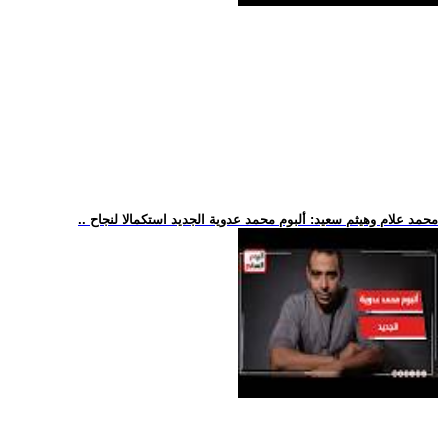
.. محمد علام وهيثم سعيد: ألبوم محمد عدوية الجديد استكمالا لنجاح