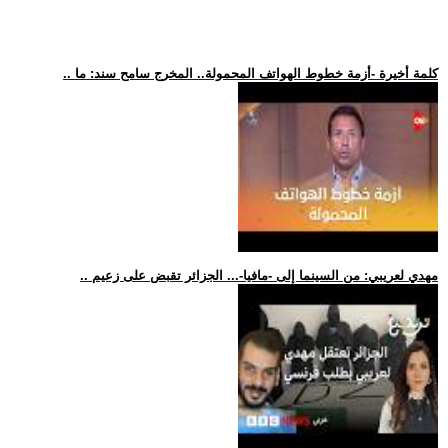
.. كلمة أخيرة -أزمة خطوط الهواتف المحمولة.. المخرج سامح سند: ما
.. مهدي لعريبي: من السينما إلى -مافيا-... الجزائر تقبض على زعيم