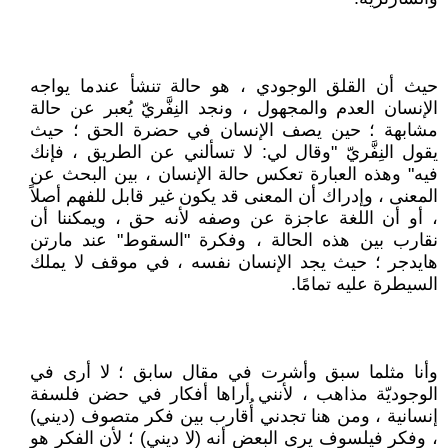
حيث أن القلق الوجودي ، هو حالة تنشأ عندما يواجه
الإنسان العدم والمجهول ، ونجد النِفَّريّ يُعبر عن حالة
مشابهة ؛ حين يصف الإنسان في حضرة الحق ؛ حيث
يقول النِفَّريّ "وقال لي: لا تسألني عن الطريق ، فإنك
فيه" وهذه العبارة تعكس حالة الإنسان ، بين البحث عن
المعنى ، وإدراك أن المعنى قد يكون غير قابل للفهم أصلاً
، أو أن اللغة عاجزة عن وصفه لأنه حق ، ويمكننا أن
نقارب بين هذه الحالة ، وفكرة "السقوط" عند مارتن
هايدجر ؛ حيث يجد الإنسان نفسه ، في موقف لا يملك
السيطرة عليه تمامًا.
وأنا مثلما سبق وأشرت في مقال سابق ؛ لا أرى في
الوجوديّة مذاهب ، لأنني أراها أفكار في حضن فلسفة
إنسانية ، ومن هنا تجدني أُقارب بين فكر متصوف (ديني)
، وفكر فيلسوف يرى البعض أنه (لا ديني) ؛ لأن الفكر هو