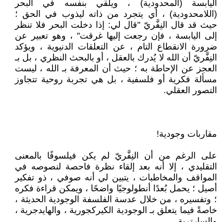
اليابسة (المحدودية) ، ويلقي بنفسه في البحر
(اللامحدودية) ، أي يتجرد من ذاته ليذوب في الحق ؛
حيث قد قال النِفَّريّ "قال لي: إذا دخلت البحر فلا تنظر
إلى اليابسة ، فإن رجعت إليها غرقت" ، وهو تعبير عن
ضرورة الانقطاع التام ، عن التعلقات الدنيوية ، ويؤكد
النِفَّريّ أن الله لا يُدرك بالعقل ، أو بالبحث النظري ، بل بـ
العجز عن الإحاطة به ؛ حيث أن المعرفة بـ الله ، ليست
مسألة فكرية أو فلسفية ، بل هي تجربة روحية تتجاوز
التصور العقلي.
مقاربات وجودية!
على الرغم من أن النِفَّريّ لم يكن فيلسوفًا بالمعنى
التقليدي ، إلا أنه بعد إلقاء نظرة فاحصة لنصوصه في
المواقف والمخاطبات ، يتبين لي أنه صوفي ، ذو تفكير
أصيل ؛ يحمل بُعدًا أنطولوجيًا واضحًا ، ويمكن قراءة فكره
؛ وتفسيره ، من خلال عدسة الفلسفة الوجودية الحديثة ،
خاصةً فيما يتعلق بـ الوجودية الكيركجورية ، والهايدجرية ،
والسارترية.