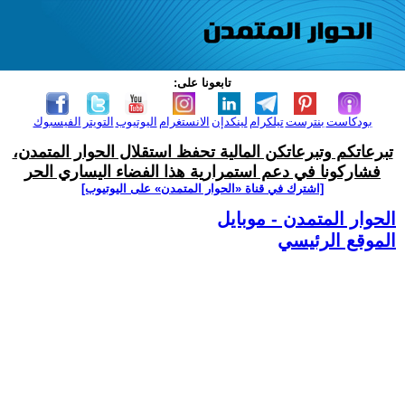
تابعونا على:
بودكاست
بنترست
تيلكرام
لينكدإن
الانستغرام
اليوتيوب
التويتر
الفيسبوك
تبرعاتكم وتبرعاتكن المالية تحفظ استقلال الحوار المتمدن،
فشاركونا في دعم استمرارية هذا الفضاء اليساري الحر
[اشترك في قناة ‫«الحوار المتمدن» على اليوتيوب]
الحوار المتمدن - موبايل
الموقع الرئيسي