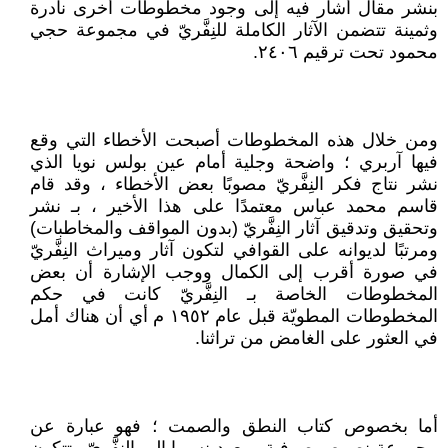
بنشر مقال أشار فيه إلى وجود مخطوطات أخرى نادرة
وثمينة تتضمن الآثار الكاملة للنِفَّريّ في مجموعة حجي
محمود تحت ترقيم ٢٤٠٦.
ومن خلال هذه المخطوطات أصبحت الأخطاء التي وقع
فيها آربري ؛ واضحة وجلية أمام عين بولس نويا الذي
نشر نتاج فكر النِفَّريّ مصوبًا بعض الأخطاء ، وقد قام
قاسم محمد عباس معتمدًا على هذا الأخير ، بـ نشر
وتحقيق وتدقيق آثار النِفَّريّ (بدون المواقف والمخاطبات)
ومرتبًا لديوانه على القوافي لتكون آثار وميراث النِفَّريّ
في صورة أقرب إلى الكمال ووجب الإشارة أن بعض
المخطوطات الخاصة بـ النِفَّريّ كانت في حكم
المخطوطات المطويّة قبل عام ١٩٥٢ م أي أن هناك أمل
في العثور على الغامض من تراثنا.
أما بخصوص كتاب النطق والصمت ؛ فهو عبارة عن