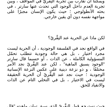
ويمكننا أن نقارب بين تجربة النِفَّريّ في المواقف ، وبين
تجربة العدم داخل الوجود التي تحدث عنها سارتر ، في
بحثه الأنطولوجي ؛ حيث يكون الإنسان مجبرًا على
مواجهة نفسه دون أي يقين خارجي.
لكن ماذا عن الحرية عند النِفَّريّ؟
في الواقع نجد في الفلسفة الوجودية ، أن الحرية ليست
مجرد اختيار ، بل هي حالة وجودية تتطلب تحمّل
المسؤولية الكاملة ، عن الذات ، أو حسبما قال سارتر
"الوجود يسبق الماهية" ، لكن عند النِفَّريّ نجد الأمر
مختلفًا ، و ذو نزعة دينية على عكس النزعة الإنسانية
الوجودية ؛ حيث نجد عند النِفَّريّ أن الحرية الحقيقة
ليست في الاختيار ، بل في التخلي التام عن الذات
والانقياد للحق.
حيث نسترجع قول النِفَّريّ الذي سبق تبيان ماهيته "قال