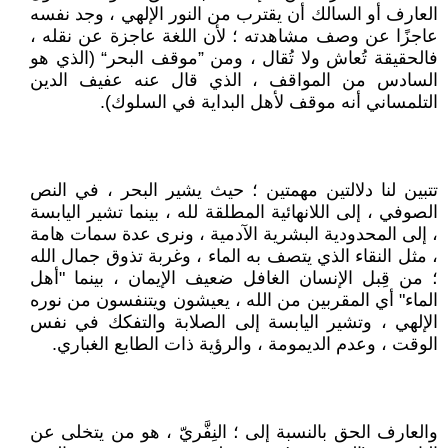
العارف أو السالك أن يقترب من النور الإلهي ، وجد نفسه
عاجزًا عن وصف مشاهدته ؛ لأن اللغة عاجزة عن نقله ،
فالحقيقة تُعاش ولا تُقال ، ومن ”موقف البحر“ (الذي هو
السادس من المواقف ، الذي قال عنه عفيف الدين
التلمساني أنه موقف لأهل البداية في السلوك).
تتبين لنا دلالتين مهمتين ؛ حيث يشير البحر ، في النص
الصوفي ، إلى اللانهائية المطلقة لله ، بينما تشير اليابسة
، إلى المحدودية البشرية الآدمية ، ونرى عدة سمات هامة
، مثل النقاء الذي يتصف به الماء ، وغربة تذوق جمال الله
؛ من قِبل الإنسان الغافل ضعيف الإيمان ، بينما "أهل
الماء" أي المقربين من الله ، يعيشون ويتنفسون من نوره
الإلهي ، وتشير اليابسة إلى الصلابة والتفكك في نفس
الوقت ، وعدم الديمومة ، والرؤية ذات الطابع الغباري.
والعارف الحق بالنسبة إلى ؛ النِفَّريّ ، هو من يتخلى عن