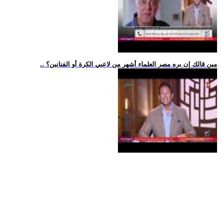
.. مين قالك إن بره مصر العلماء أشهر من لاعبي الكرة أو الفنانين؟