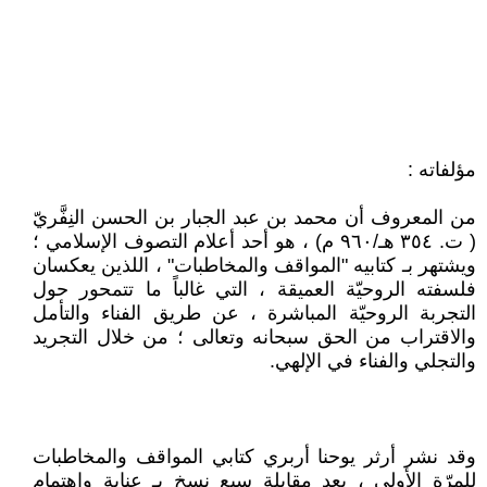
مؤلفاته :
من المعروف أن محمد بن عبد الجبار بن الحسن النِفَّريّ
( ت. ٣٥٤ هـ/٩٦٠ م) ، هو أحد أعلام التصوف الإسلامي ؛
ويشتهر بـ كتابيه "المواقف والمخاطبات" ، اللذين يعكسان
فلسفته الروحيّة العميقة ، التي غالباً ما تتمحور حول
التجربة الروحيّة المباشرة ، عن طريق الفناء والتأمل
والاقتراب من الحق سبحانه وتعالى ؛ من خلال التجريد
والتجلي والفناء في الإلهي.
وقد نشر أرثر يوحنا أربري كتابي المواقف والمخاطبات
للمرّة الأولى ، بعد مقابلة سبع نسخ بـ عناية واهتمام