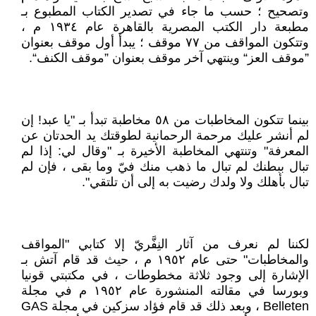
وتصحيح ؛ حسب ما جاء في تصدير الكتاب المطبوع بـ
مطبعة دار الكتب المصرية بالقاهرة عام ١٩٣٤ م ،
وتتكون المواقف من ٧٧ موقف ؛ يبدأ أول موقف بعنوان
”موقف العز“ وينتهي آخر موقف بعنوان ”موقف الكنف“.
بينما تتكون المخاطبات من ٥٨ مخاطبة تبدأ بـ "يا عبد! إن
لم أنشر عليك مرحمة الرحمانية لطوقتك يد الحدتان عن
المعرفة" وتنتهي المخاطبة الأخيرة بـ "وقال لي: إذا لم
تبال ببطنك لم تبال ما ذهب منك فيّ وما بقى ، فإن لم
تبال بأهلك ولا ولدك رضيت به إلى أن تلتقي".
لكننا لم نعرف من آثار النِفَّريّ إلا كتابي "المواقف
والمخاطبات" حتى عام ١٩٥٢ م ، حيث قد قام آتش بـ
الإشارة إلى وجود ثلاثة مخطوطات ، في مكتبتي قونيا
وبورسا في مقالته المنشورة عام ١٩٥٢ م في مجلة
Belleten ، وبعد ذلك قد قام فؤاد سزكين في مجلة GAS