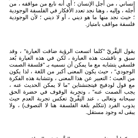
إنساني ، من أجل الإنسان ؛ أي أنه نابع من مواقفه ، من
أجله ، وإليه ، وهنا نجد تعدد الأفكار في الفلسفة الوجودية
؛ حيث نجد منها ما هو ديني ، أو لا ديني ؛ لأن الوجودية
فلسفة مواقف بامتياز.
يقول النِفَّريّ "كلما اتسعت الرؤية ضاقت العبارة" ، وقد
سبق و ناقشت هذه العبارة ، لكن في هذه العبارة بُعد
فلسفي يتشابه مع ما يمكن أن نسميه بـ "فلسفة الصمت
الوجودي" ، حيث يكون المعنى أكبر من اللغة ، لذا يكون
من العبث ؛ التعبير عن هذا المعنى ، وتتشابة هذه الفكرة
مع قول لودفيج فيتجنشتاين "ما لا يمكن الحديث عنه ،
يجب الصمت عنه" ، وتجربة الوقوف في حضرة الحق
سبحانه وتعالى ، عند النِفَّريّ تعكس تجربة العدم حيث
يذوب الفرد (نتكلم بلغة الفلسفة هنا لا التصوف) ، ولا
يبقى له وجود مستقل.