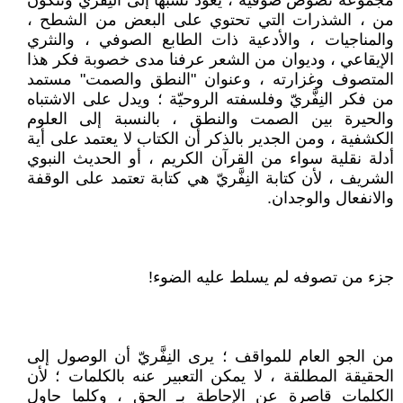
مجموعة نصوص صوفية ، يعود نسبها إلى النِفَّريّ وتتكون
من ، الشذرات التي تحتوي على البعض من الشطح ،
والمناجيات ، والأدعية ذات الطابع الصوفي ، والنثري
الإيقاعي ، وديوان من الشعر عرفنا مدى خصوبة فكر هذا
المتصوف وغزارته ، وعنوان "النطق والصمت" مستمد
من فكر النِفَّريّ وفلسفته الروحيّة ؛ ويدل على الاشتباه
والحيرة بين الصمت والنطق ، بالنسبة إلى العلوم
الكشفية ، ومن الجدير بالذكر أن الكتاب لا يعتمد على أية
أدلة نقلية سواء من القرآن الكريم ، أو الحديث النبوي
الشريف ، لأن كتابة النِفَّريّ هي كتابة تعتمد على الوقفة
والانفعال والوجدان.
جزء من تصوفه لم يسلط عليه الضوء!
من الجو العام للمواقف ؛ يرى النِفَّريّ أن الوصول إلى
الحقيقة المطلقة ، لا يمكن التعبير عنه بالكلمات ؛ لأن
الكلمات قاصرة عن الإحاطة بـ الحق ، وكلما حاول