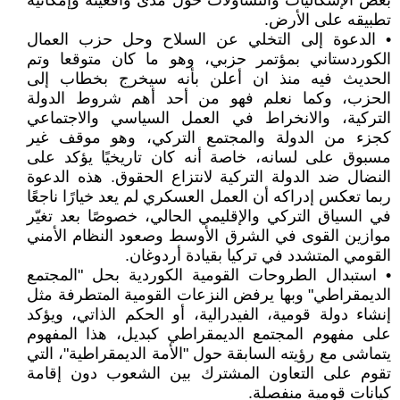
بعض الإشكاليات والتساؤلات حول مدى واقعيته وإمكانية
تطبيقه على الأرض.
• الدعوة إلى التخلي عن السلاح وحل حزب العمال
الكوردستاني بمؤتمر حزبي، وهو ما كان متوقعا وتم
الحديث فيه منذ ان أعلن بأنه سيخرج بخطاب إلى
الحزب، وكما نعلم فهو من أحد أهم شروط الدولة
التركية، والانخراط في العمل السياسي والاجتماعي
كجزء من الدولة والمجتمع التركي، وهو موقف غير
مسبوق على لسانه، خاصة أنه كان تاريخيًا يؤكد على
النضال ضد الدولة التركية لانتزاع الحقوق. هذه الدعوة
ربما تعكس إدراكه أن العمل العسكري لم يعد خيارًا ناجعًا
في السياق التركي والإقليمي الحالي، خصوصًا بعد تغيّر
موازين القوى في الشرق الأوسط وصعود النظام الأمني
القومي المتشدد في تركيا بقيادة أردوغان.
• استبدال الطروحات القومية الكوردية بحل "المجتمع
الديمقراطي" وبها يرفض النزعات القومية المتطرفة مثل
إنشاء دولة قومية، الفيدرالية، أو الحكم الذاتي، ويؤكد
على مفهوم المجتمع الديمقراطي كبديل، هذا المفهوم
يتماشى مع رؤيته السابقة حول "الأمة الديمقراطية"، التي
تقوم على التعاون المشترك بين الشعوب دون إقامة
كيانات قومية منفصلة.