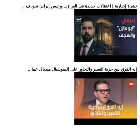
.. نشرة إخبارية | اعتقالات جديدة في العراق.. ورئيس إيران: نحن ف
.. إيه الفرق بين حرية التعبير والتجاوز على السوشيال ميديا؟. عما