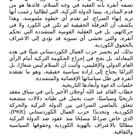
تصفه أنقرة بأنه العقبة في وجه السلام، قائدها هو من
قدم المبادرة، بينما الدولة التركية، التي لطالما زعمت أنها
تريد إنهاء الصراع، لم تقدم أي خطوة ملموسة، وهذا
يكشف أن العرقلة الحقيقية لم تكن في الكورد ولا في
حركاتهم، بل في العقلية القومية المتشددة التي تحكم
أنقرة، والتي تخشى أي تسوية قد تؤدي إلى الاعتراف
بالحقوق الكوردية.
بذلك، لم يخسر حزب العمال الكوردستاني شيئًا في هذه
المعادلة، بل نجح في إحراج الحكومة التركية أمام الرأي
العام الدولي والإقليمي، وأثبت أن السلام ليس شعارًا، بل
التزامًا يحتاج إلى إرادة سياسية حقيقية، وهو ما تفتقده
أنقرة في ظل سياساتها الإقصائية والمتشددة.
خلفيات الدعوة وأبعادها التاريخية.
خطاب القائد عبد الله أوجلان الأخير يأتي في سياق معقد
تاريخيًا وسياسيًا، حيث يحمل في طياته دلالات متشعبة
تتعلق بالماضي الصراعي بين الدولة التركية والحركة
الكوردية، وتحديدًا حزب العمال الكوردستاني (PKK)،
الذي خاض صراعًا مسلحًا منذ عقود ضد الدولة التركية
مطالبًا بالاعتراف بالهوية الكوردية وحقوقها السياسية
والثقافية.