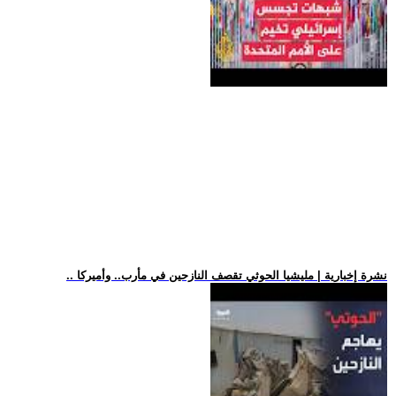
.. نشرة إخبارية | مليشيا الحوثي تقصف النازحين في مأرب.. وأميركا