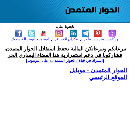
تابعونا على:
بودكاست
بنترست
تيلكرام
لينكدإن
الانستغرام
اليوتيوب
التويتر
الفيسبوك
تبرعاتكم وتبرعاتكن المالية تحفظ استقلال الحوار المتمدن،
فشاركونا في دعم استمرارية هذا الفضاء اليساري الحر
[اشترك في قناة ‫«الحوار المتمدن» على اليوتيوب]
الحوار المتمدن - موبايل
الموقع الرئيسي