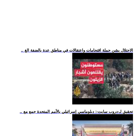
.. الاحتلال يشن حملة اقتحامات واعتقالات في مناطق عدة بالضفة الغ
.. تحقيق لـ-دروب سايت-: دبلوماسي إسرائيلي بالأمم المتحدة جمع مع