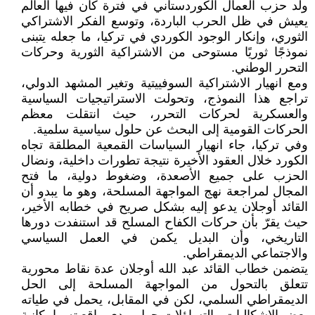
ولد حزب العمال الكوردستاني في فترة كان فيها العالم
يعيش في ظل الحرب الباردة، وتوسع الفكر الاشتراكي
الثوري، وإنكار الوجود الكوردي في تركيا، ما جعله يتبنى
نموذجًا ثوريًا مستوحى من الاشتراكية الثورية وحركات
التحرر الوطني.
ومع انهيار الاشتراكية السوفييتية وتغير المشهد الدولي،
تراجع هذا النموذج، وتحولت الاستراتيجيات السياسية
والعسكرية لحركات التحرر، حيث انتقلت معظم
الحركات القومية إلى البحث عن حلول سياسية سلمية.
وفي تركيا، جاء انهيار السياسات القمعية المطلقة تجاه
الكورد خلال العقود الأخيرة نتيجة تطورات داخلية، ونضال
الحزب على جميع الأصعدة، وضغوط دولية، ما فتح
المجال لمراجعة نهج المواجهة المسلحة، وهو ما يبدو أن
القائد أوجلان يدعو إليه بشكل صريح في خطابه الأخير،
حيث يقرّ بأن حركات الكفاح المسلح قد استنفدت دورها
التاريخي، وأن البديل يكمن في العمل السياسي
والاجتماعي الديمقراطي.
يتضمن خطاب القائد عبد الله أوجلان عدة نقاط محورية
تتعلق بالتحول من المواجهة المسلحة إلى الحل
الديمقراطي السلمي، لكن في المقابل، يحمل في طياته