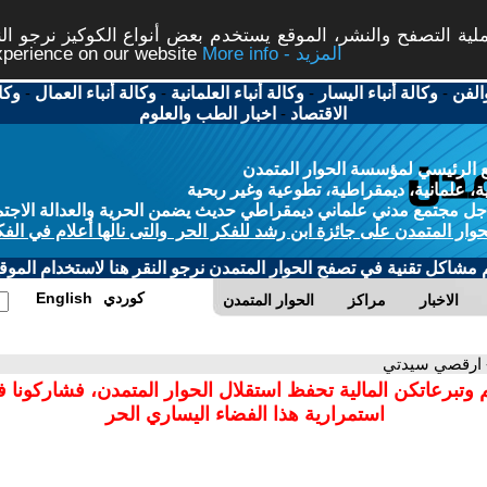
ة التصفح والنشر، الموقع يستخدم بعض أنواع الكوكيز نرجو النق
More info - المزيد
experience on our website
الفن
-
وكالة أنباء اليسار
-
وكالة أنباء العلمانية
-
وكالة أنباء العمال
-
وكا
الاقتصاد
-
اخبار الطب والعلوم
 الرئيسي لمؤسسة الحوار المتمدن
، علمانية، ديمقراطية، تطوعية وغير ربحية
ل مجتمع مدني علماني ديمقراطي حديث يضمن الحرية والعدالة الاجتم
حوار المتمدن على جائزة ابن رشد للفكر الحر والتى نالها أعلام في الفك
م مشاكل تقنية في تصفح الحوار المتمدن نرجو النقر هنا لاستخدام الموقع
كوردي
English
الاخبار
مراكز
الحوار المتمدن
 ارقصي سيدتي
 وتبرعاتكن المالية تحفظ استقلال الحوار المتمدن، فشاركونا 
استمرارية هذا الفضاء اليساري الحر