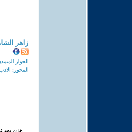
زاهر الشا
الحوار المتمدن-العدد: 8260 - 25
المحور: الادب
هزي بجذعك