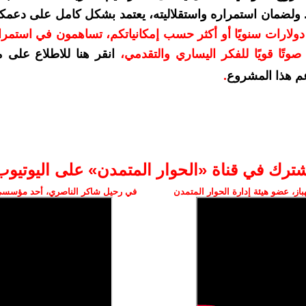
. ولضمان استمراره واستقلاليته، يعتمد بشكل كامل على دعمك
دعمكم بمبلغ 10 دولارات سنويًا أو أكثر حسب إمكانياتكم، تساهمون في استم
وتًا قويًا للفكر اليساري والتقدمي
،
انقر هنا للاطلاع على 
م هذا المشروع
.
شترك في قناة «الحوار المتمدن» على اليوتيوب
ز، عضو هيئة إدارة الحوار المتمدن
في رحيل شاكر الناصري، أحد مؤسسي 