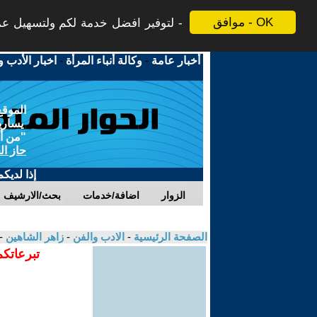
موافق - OK
لتوفير افضل خدمة لكم ولتسهيل عملي
أخبار عامة
-
وكالة أنباء المرأة
-
اخبار الأدب و
الموقع
يسارية
"من أج
حاز ال
إذا لديك
الزوار
اضافة/خدمات
بحث/الارشيف
الصفحة الرئيسية
-
الادب والفن
-
زاهر الشاهين
-
تبرعاتكم