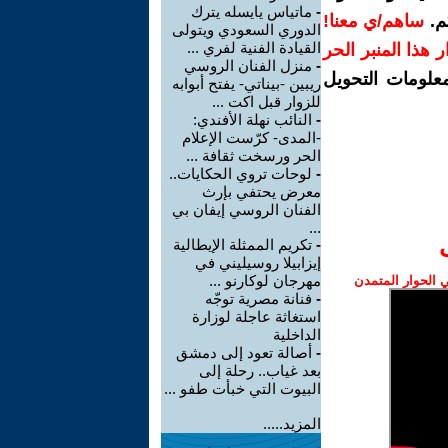
-
ماتياس يايسله يترك
م.
ساهم/ي معنا!
الدوري السعودي ويتولى
القيادة الفنية لفري ...
رار هذا المنبر الحر
-
منزل الفنان الروسي
معلومات التحويل
ريبين -بيناتي- يفتح أبوابه
للزوار قبل اكت ...
-
النائب نهلة الأفندي:
-المدى- كرّست الإعلام
الحر ورسخت ثقافة ...
-
لوحات تروي الحكايات..
معرض يحتفي بإرث
الفنان الروسي إيفان بي
...
-
تكريم الممثلة الإيطالية
إيزابيلا روسيليني في
مهرجان لوكارنو ...
الحوار المتمدن
-
فنانة مصرية توجّه
استغاثة عاجلة لوزارة
الداخلية
-
أصالة تعود إلى دمشق
بعد غياب.. رحلة إلى
البيوت التي خبأت طفو ...
المزيد.....