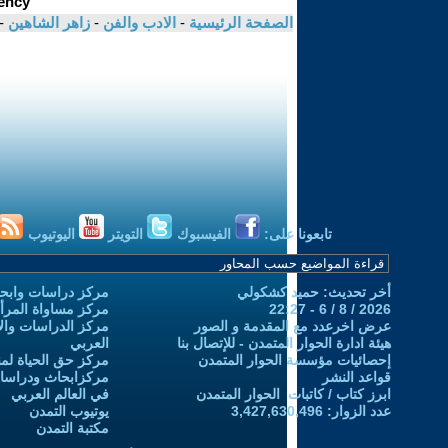
الصفحة الرئيسية
-
الادب والفن
-
زاهر الشاهين
-
تابعونا على:
الفيسبوك
التويتر
اليوتيوب
أخر تحديث: حميد كشكولي
مركز دراسات وابحا
2026 / 8 / 6 - 22:27
مركز مساواة المرأ
عرض اخرعدد مع المقدمة و الصور
مركز الدراسات والاب
هيئة ادارة الحوار المتمدن - للإتصال بنا
العربي
إحصائيات مؤسسة الحوار المتمدن
مركز حق الحياة لمن
قواعد النشر
مركزابحاث ودراسات 
ابرز كتاب / كاتبات الحوار المتمدن
في العالم العربي
عدد الزوار: 3,427,630,496
يوتيوب التمدن
مكتبة التمدن