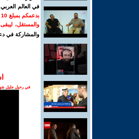
في العالم العربي
ب
والمستقل، ليبقى ص
والمشاركة في دع
ا‫
في رحيل جليل شهبا