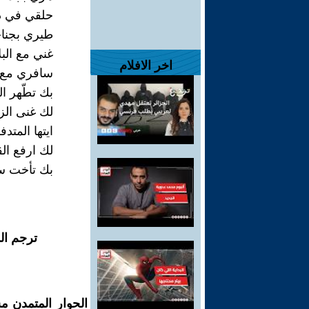
حلقي في دن
طيري بجناح
غني مع البل
اخر الافلام
سافري مع ا
بك تطّهر ا
لك غنى الز
ايتها المتد
لك ارفع الق
بك تأخت س
ترجم ال
الحوار المتمدن م