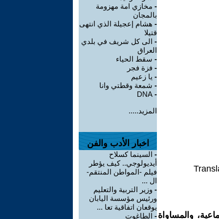
-
مخازي امة مهزومة
بالمجان
-
هشام إعجيلة الذي انتهى
قتيلا
-
الى كل شريف في بلدي
العراق
-
سقط الحياء
-
فزة فجر
-
يا زعيم
-
شمعة وقطتي وانا
DNA
-
المزيد.....
اخبار الأدب والفن
-
السينما كسلاح
أيديولوجي.. كيف يؤطر
Transl
فيلم -المواطن المنتقم-
ال ...
-
وزير التربية والتعليم
ورئيس مؤسسة اليابان
يوقعان اتفاقية تعا ...
اعية، والمساواة
-
الطاغوت