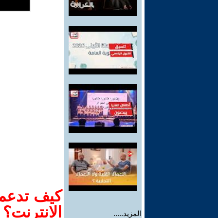
كيف تدعم-
الانترنت؟
المزيد.....