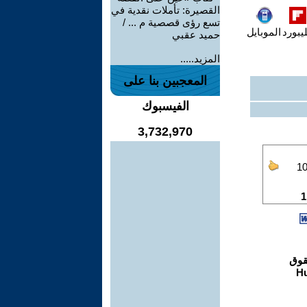
القصيرة: تأملات نقدية في
تسع رؤى قصصية م ... /
يبورد
الموبايل
حميد عقبي
المزيد.....
المعجبين بنا على
الفيسبوك
3,732,970