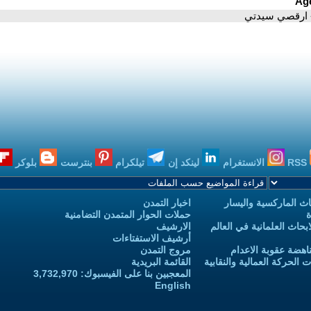
 ارقصي سيدتي
RSS
الانستغرام
لينكد إن
تيلكرام
بنترست
بلوكر
ث الماركسية واليسار
اخبار التمدن
ة
حملات الحوار المتمدن التضامنية
حاث العلمانية في العالم
الارشيف
أرشيف الاستفتاءات
اهضة عقوبة الاعدام
مروج التمدن
الحركة العمالية والنقابية
القائمة البريدية
المعجبين بنا على الفيسبوك: 3,732,970
English