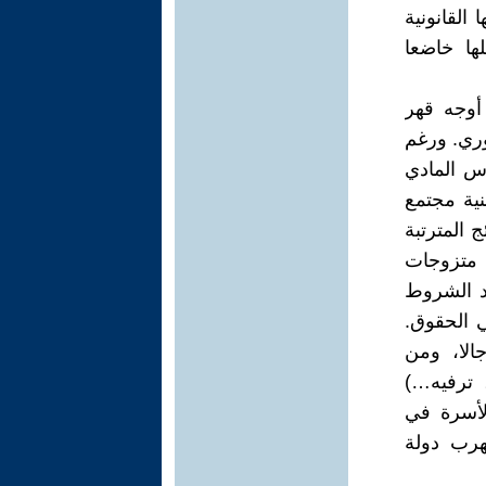
القانونية
ها خاضعا
أوجه قهر
وري. ورغم
اس المادي
نية مجتمع
 المترتبة
 متزوجات
حد الشروط
ي الحقوق.
الا، ومن
 ترفيه…)
لأسرة في
هرب دولة