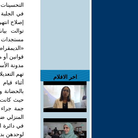
التحسينات،
في الجلبة 
إصلاح انتهى 
توالت بيان
مستجدات مض
«الديمقراط
قوانين أو 
مدونة الأس
تهم التعديل
اخر الافلام
أثناء قيام
حيث كانت ا
جمة جراء ه
المنزلي ضم
في دائرة ا
لوحدهن بدل