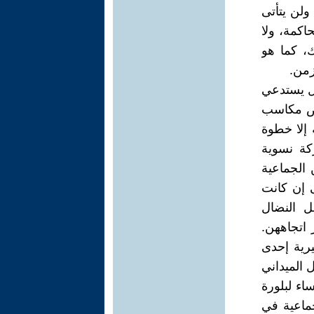
ولن يتأتى
اكمة، ولا
ك، كما هو
زمن.
ل يستدعي
رض مكاسب
 إلا خطوة
كة نسوية
 الجماعية
ى إن كانت
ل النضال
اتجاههن.
رية إحدى
 الميداني
اء لبلورة
جماعية في