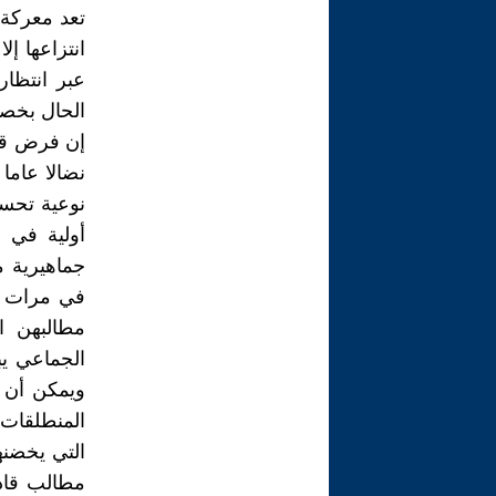
تعد معركة 
انتزاعها إ
عبر انتظار
الحال بخص
إن فرض قا
نضالا عاما
نوعية تحسن
أولية في 
جماهيرية م
في مرات عد
مطالبهن ا
الجماعي ي
ويمكن أن 
المنطلقات 
التي يخضنه
مطالب قادر