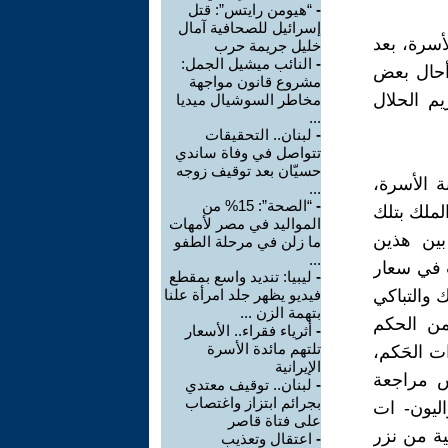
-
“هيومن رايتس”: قتل
إسرائيل للصحافية آمال
ت مدونة الأسرة، بعد
خليل جريمة حرب
-
النائب ميشيل الجمل:
وأحال بعض
مشروع قانون مواجهة
م الحلال
مخاطر السوشيال ميديا
...
-
لبنان.. التحقيقات
تتواصل في وفاة ساندي
حسيّان بعد توقيف زوجه
 الأسرة،
...
-
“الصحة”: 15% من
لملك بتلك
المواليد في مصر لأمهات
بين هذين
ما زلن في مرحلة الطفو
...
ت في سعار
-
ليبيا: تنديد واسع بمقطع
 والتباكي
فيديو يظهر جلد امرأة علنا
بتهمة الزن ...
من الحكم
-
أثرياء فقراء.. الأسعار
تلتهم مائدة الأسرة
ت الحَكم،
الإيرانية
ش مراجعة
-
لبنان.. توقيف معتدي
بجرائم ابتزاز واغتصاب
اليون- ات
على فتاة قاصر
ية من نزر
-
اعتقال وتعذيب