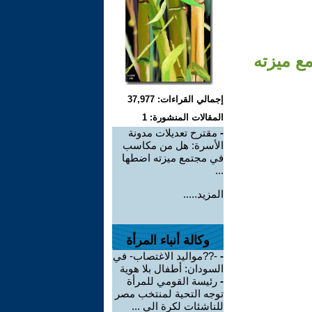
ع ميزته
إجمالي القراءات: 37,977
المقالات المنشورة: 1
-
مقترح تعديلات مدونة
الأسرة: هل من مكاسب
في مجتمع ميزته اضطها
...
المزيد.....
وكالة أنباء المرأة
-
-??مواليد الاغتصاب- في
السودان: أطفال بلا هوية
-
رئيسة القومي للمرأة
توجه التحية لمنتخب مصر
للناشئات لكرة الي ...