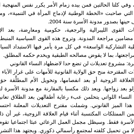
 وفي كلتا الحالتين فمن بيده زمام الأمر يكرر نفس المنهجية ا
التي صاحبت «الخطة الوطنية لإدماج المرأة في التنمية»، وما
حينها بصدور مدونة الأسرة سنة 2004.
ات القوى الليبرالية والرجعية، حكومية ومعارِضة، بعد ال
امين مراجعة المدونة. وتروج هذه القوى السياسية المنبطح
ية التشاركية الواسعة» في كل مرة يأمر فيها الاستبداد الس
مراجعتها، بما لا يقوض مصالحه الطبقية ويخدم حكمه المطلق.
رة: مشروع تعديلات لن تضع حدا لاضطهاد النساء القانوني
ات المقترحة منح حق الولاية القانونية للأمهات على غرار الآباء ع
 العلاقة الزوجية أو بعد انفصامها، وتخويل الأم المطلَّقة حق
لنساء اللواتي يتحلمن عبء رعاية أطفالهن بعد الطلاق تعا
ذا الميز القانوني. وشملت مقترح التعديلات المعلنة احتس
ن الممتلكات المكتسبة أثناء قيام العلاقة الزوجية، غير أن 
لأسرة فقط. وسيظل مجمل العمل الرعائي عبئا اجتماعيا تقوم 
ا من تحميل كلفته لمجتمع رأسمالي ذكوري. ويجتهد هذا التشر