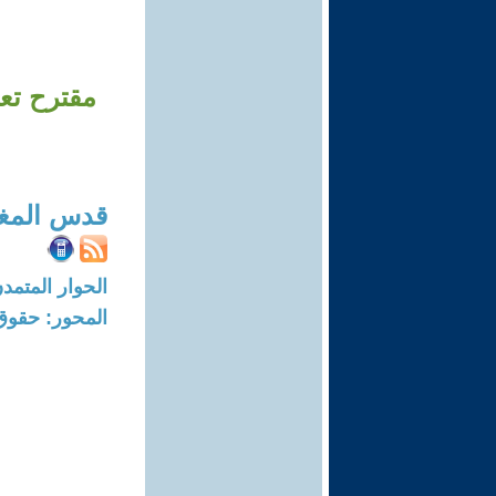
مقترح تع
قدس المغ
الحوار المتمدن-العدد: 8258 - 25
المحور: حقوق 