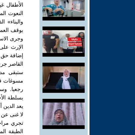
الأطفال غي
النعوت الم
والبناء» ا
بوقف العمل
وجرى الاست
الإرث على 
إضافة حق ا
القاصر جرى ا
ستبقى مدو
مسوغات قان
رجعيا. وس
بسلطة الأح
يعد الدين أ
لا غنى عن 
تجري مراج
الطبقة ال