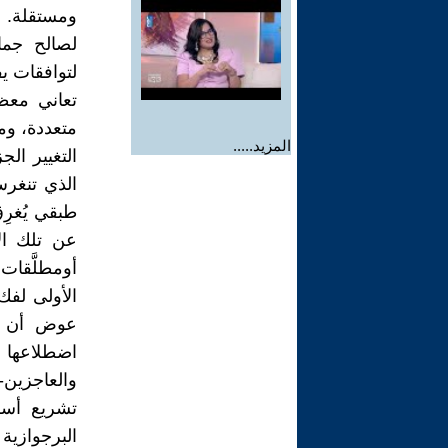
ومستقلة. و
لصالح جما
لتوافقات ي
تعاني معظ
متعددة، وم
المزيد.....
التغيير ال
الذي تنغرس
طبقي يُغرِ
عن تلك ال
أومطلَّقات
الأولى لفك
عوض أن تت
اضطلاعها 
والعاجزين
تشريع أسر
البرجوازية