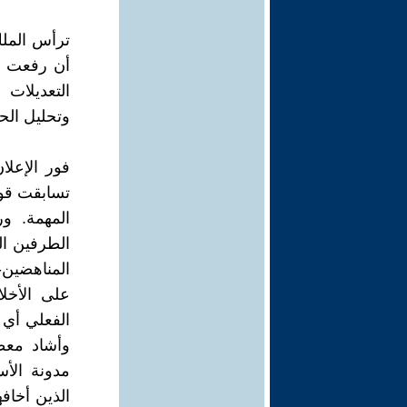
أن رفعت ال
التعديلات 
وتحليل الح
فور الإعلا
تسابقت قوى
المهمة. و
الطرفين ال
المناهضين- 
على الأخل
الفعلي أي 
وأشاد معظ
مدونة الأس
الذين أخاف