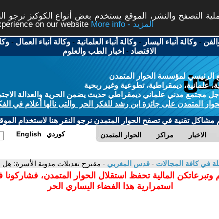
ة التصفح والنشر، الموقع يستخدم بعض أنواع الكوكيز نرجو النق
More info - المزيد
experience on our website
الفن
-
وكالة أنباء اليسار
-
وكالة أنباء العلمانية
-
وكالة أنباء العمال
-
وكا
الاقتصاد
-
اخبار الطب والعلوم
 الرئيسي لمؤسسة الحوار المتمدن
، علمانية، ديمقراطية، تطوعية وغير ربحية
ل مجتمع مدني علماني ديمقراطي حديث يضمن الحرية والعدالة الاجتم
حوار المتمدن على جائزة ابن رشد للفكر الحر والتى نالها أعلام في الفك
م مشاكل تقنية في تصفح الحوار المتمدن نرجو النقر هنا لاستخدام الموقع
كوردي
English
الاخبار
مراكز
الحوار المتمدن
لة في كافة المجالات
-
قدس المغربي
- مقترح تعديلات مدونة الأسرة: ه
 وتبرعاتكن المالية تحفظ استقلال الحوار المتمدن، فشاركونا 
استمرارية هذا الفضاء اليساري الحر