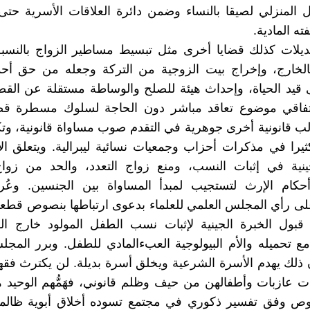
مل المنزلي لصيقا بالنساء وضمن دائرة العلاقات الأسرية حتى
ته المادية.
يلات كذلك قضايا أخرى مثل تبسيط مساطير الزواج بالنسبة 
بالخارج، وإخراج بيت الزوجية من التركة وجعله من حق أحد
 قيد الحياة، وإحداث هيئة للصلح والوساطة مستقلة عن الق
اتفاقي موضوع تعاقد مباشر دون الحاجة لسلوك مسطرة قضا
 قانونية أخرى جوهرية في التقدم صوب مساواة قانونية، وت
يرا في مذكرات أحزاب وجمعيات نسائية ليبرالية. ويتعلق الأ
جينية في إثبات النسب، ومنع زواج التعدد، والحد من زواج
حكام الإرث لتستجيب لمبدأ المساواة بين الجنسين. وع
لى رأي المجلس العلمي للعلماء بدعوى ارتباطها بنصوص قطع
 قبول الخبرة الجينية لإثبات نسب الطفل المولود خارج الز
مع تحميله والأم البيولوجية العبءالمادي للطفل. وبرر المج
لك يهدم الأسرة الشرعية ويخلق أسرة بديلة. لن يكترث فقها
ت عازبات وأطفالهن من حيف وظلم قانوني، فهَمُّهم الوحيد
ص وفق تفسير ذكوري في مجتمع تسوده أخلاق أبوية ظالمة