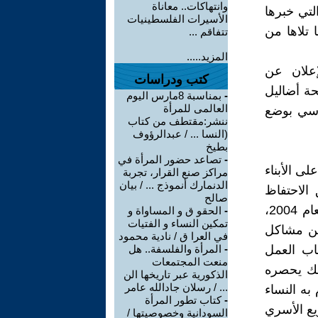
وانتهاكات.. معاناة
لتي خبرها
الأسيرات الفلسطينيات
 تلاها من
تتفاقم ...
المزيد.....
إعلان عن
كتب ودراسات
ة أضاليل
-
بمناسبة 8مارس اليوم
العالمى للمرأة
ياسي بوضع
ننشر:مقتطف من كتاب
(النسا ... / عبدالرؤوف
بطيخ
-
تصاعد حضور المرأة في
لى الأبناء
مراكز صنع القرار، تجربة
الدنمارك أنموذج ... / بيان
 الاحتفاظ
صالح
بالحضانة ولو بعد زواجها. ويعد ذلك مكسبا بالمقارنة مع مدونة الأسرة لعام 2004،
-
الحقو ق و المساواة و
تمكين النساء و الفتيات
نين مشاكل
في العرا ق / نادية محمود
اب العمل
-
المرأة والفلسفة.. هل
منعت المجتمعات
ذلك يحصره
الذكورية عبر تاريخها الن
... / رسلان جادالله عامر
به النساء
-
كتاب تطور المرأة
يع الأسري
السودانية وخصوصيتها /