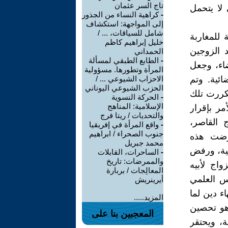
تاج السر عثمان
 لا يتحمل
-
كراهية النساء من الجذور
إلى المواجهة: استكشاف
شامل للسياقات، ... /
للمغاربة
خليل إبراهيم كاظم
 الزوجين
الحمداني
-
الطابع الطبقي لمسألة
ضاء، وجعل
المرأة وتطورها. مسؤولية
ئية. وتم
الاحزاب الشيوعي ... /
الحزب الشيوعي اليوناني
كررت تلك
-
الحركة النسوية
الإسلامية: المناهج
مر بإقرار
والتحديات / ريتا فرج
 القاصر،
-
واقع المرأة في إفريقيا
جنوب الصحراء / ابراهيم
ُرضت هذه
محمد جبريل
ية، ورفض
-
الساحرات، القابلات
والممرضات: تاريخ
واج لأبيه
المعالِجات / بربارة
لس العلمي
أيرينريش
ء دين لما
المزيد.....
 هو تحصين
المعجبين بنا على
، ويحتقر