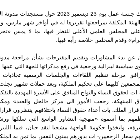
ترأس الملك جلسة عمل يوم 23 ديسمبر 2023 حول مستجدا
هيئة المكلفة بمراجعتها تقريرها له في أواخر شهر مارس، 
على المجلس العلمي الأعلى للنظر فيها، بما لا يمس «تحري
رام» وقدم المجلس خلاصة رأيه فيها.
ن عن بدء المشاورات وتقديم المقترحات بشأن مراجعة مدونة
 سياسية ليبرالية ورجعية في رفع مذكراتها للجهة التي عينها ا
رافق مرحلة تنظيم اللقاءات والجلسات الرسمية تجاذبات 
مجمعين كليهما على تحكيم الملكية، وبعد حملات تشهير تجل
ات لحقوق النساء والنواح المنافق على الأسرة المهددة بالتفكك
اق المنتهكة، رجعت الأمور الى مركز «الحل والعقد» ومك
قرار الملك. بات أعداء حقوق النساء باختلافهم ينتظرون قرارا
مهم بما أسموه «منهجية التشاور الواسع التي سلكها ور
رة»، واتخذوا حكومة الواجهة مشجبا لنقد جبان، فيما الليبر
هم سعار الرجعيين- ات بدورهم يمنون النفس بما تمن به الملك