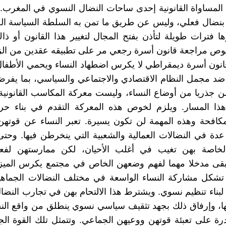
المساواة القانونية إحدى ساحات النضال النسوي في المغرب. 
لا بنضال فعلي، وليس عن طريق ما تمن به السلطة السياسة الح
ها فترات طويلة لتأذن بفتح المجال لتغيير هذا القانون أو ذا
وص مراجعة قانون أسرة رجعي مر على تطبيقه عقدين من ال
نون أسرة ديمقراطي لا يكرس اضطهاد النساء ويحمي الأطفا
 ضد مجمل النظام الاقتصادي والاجتماعي والسياسي، بما يف
 جذريا من أوضاع النساء، وليست معركة المكاسب القانونية
هذا المسار. ويلزم لخوص هذه المعركة التقدم في بناء حر
كافحة وهذه المهمة لن تكون يسيرة. تعبر النساء عن قوتهن
ة في النضالات العمالية والشعبية التي ينخرطن فيها. وحت
لخاصة بهن تغيب في أغلب الأحيان، لكن ممارستهن لفع
بقى مدخلا مهما لفهم وضعهن الخاص في مجتمع يكرس الميز 
تشكل مشاركة النساء الواسعة في مختلف النضالات الجماهي
لبناء تنظيم نسوي. ويشترط هذا الالتحام بهن في تجارب النضال
ا، وإرفاق ذلك بجهد تثقيف سياسي نسوي ينطلق من واقع النس
ة على تعبئة قوتهن ووعيهن الجماعي. وتتمثل تلك القوة ال