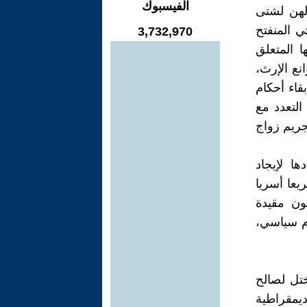
الفيسبوك
الهن لشتى
ي المنفتح
3,732,970
ا المتعلق
نع الإرث،
قاء أحكام
التعدد مع
جريم زواج
ا لإيجاد
يعا أسريا
ون مقيدة
ام سياسي،
تل لصالح
يمقراطية