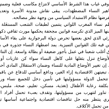
في غياب هذا الشرط الأساسي لانتزاع مكاسب فعلية وضمنها 
هير النساء المضطهَدات، يبقى نقاش مدونة الأسرة وتعديل
فرضها نظام الاستبداد السياسي من وجهة نظر مصالحه.
م نساء المغرب اللواتي ينتمين لطبقات الشعب المستغَلة 
نها الميز الذي تكرسه قوانين مجحفة يحكمها مورث ثقافي ذك
جزئي الذي لحق بعضها تحرص دولة البرجوازية على بقاء الأس
 فيه تلك القوانين التميزية. يمد اضطهاد النساء جذوره في ب
ق أغلب شعبنا في عمل بأجور ضعيفة أو بطالة واسعة. إن النتائج
أوضاع تنزل بثقلها على كاهل النساء سواء كن عازبات أو
. إن تغيير الأوضاع المادية للنساء وضمان الاستقلال المادي أ
 تبعيتهن الاقتصادية إزاء الغير، ودافع أساسي للدفاع عن باق
حمل الدولة مسؤوليتها في تأمين دخل للجميع نساء ورج
بكلفة رعاية الأطفال (تغذية، مسكن، تعليم، صحة، ملبس،
- تناور لتتهرب من مسؤوليتها، وتقدف بعبء تحمل أفراد ا
ي ينتظر منه حل تناقضات اقتصادية واجتماعية أساسها ت
 من تحمل الأكلاف.