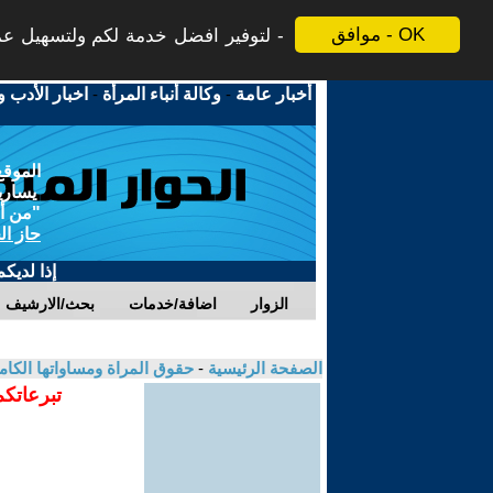
موافق - OK
لتوفير افضل خدمة لكم ولتسهيل عملي
أخبار عامة
-
وكالة أنباء المرأة
-
اخبار الأدب و
الموقع
يسارية
"من أج
حاز ال
إذا لديك
الزوار
اضافة/خدمات
بحث/الارشيف
الصفحة الرئيسية
-
حقوق المراة ومساواتها الكام
تبرعاتكم