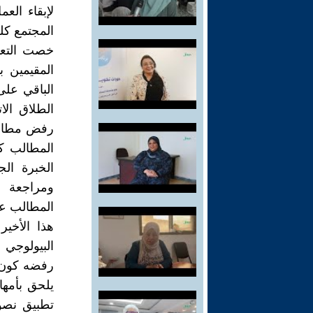
لإبقاء الع
المجتمع كلف
خصت التعد
المقيمين 
الباقي على
الطلاق ال
رفض مطالب
المطالب كث
الخبرة ال
ومراجعة أ
المطالب ع
هذا الأخير
البيولوجي 
رفضه كون ذ
يلحق بأمها
تطبيق نصو