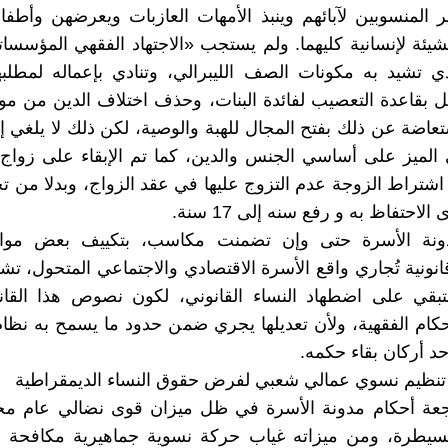
ر المنسوبين لآبائهم وينبذ الأمهات العازبات ويعرضهن وأطف
شيئة لإنسانية كليهما. ولم يستجب «الاجتهاد الفقهي المؤسسات
لذي تشيد به مكونات الصف الليبرالي، وتنادي بإعماله لمطلبه
 بقاعدة التعصيب لفائدة البنات، وحذف اختلاف الدين من موا
عاضة عن ذلك بفتح المجال للهبة والوصية، لكن ذلك لا يلغي إب
الميز على أساسي الجنس والدين، كما تم الإبقاء على زواج 
شتراط الزوجة عدم التزوج عليها في عقد الزواج، وبدلا من ت
لاحتفاظ به و رفع سنه إلى 17 سنة.
نة الأسرة حتى وإن تضمنت مكاسب، بتكييف بعض مواده
ونية تُجاري واقع الأسرة الاقتصادي والاجتماعي المتحول، تشر
تبقي على اضطهاد النساء القانوني، لكون نصوص هذا القان
كام الفقهية، ولأن تعديلها يجري ضمن حدود ما يسمح به نظ
حد أركان بقاء حكمه.
تنظيم نسوي عمالي شعبي لفرض حقوق النساء الديمقراطية
عة أحكام مدونة الأسرة في ظل ميزان قوى نضالي عام مخ
مسيطرة، ومن ميزاته غياب حركة نسوية جماهيرية مكافحة د