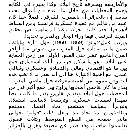
والأمازيغية وبمعرفة تاريخ البلاد، وكذا بخبرة في الكتابة
وجمع المعطيات من خلال ما أعده من أعمال بحث
سابقة إن بالجزائر أم بالمغرب الشرقي. فضلاً عما كان
عليه من تناغم مع عقيدة عسكرية فرنسية ومن انضباط
لأهدافها، فقد كانت تحركه رغبة المساهمة في تحقيق
المجد الفرنسي فيما وراء البحار وبالمغرب تحديداً.
ويرتب عمل”فوانو” (1869- 1960) حول "تازة وغياتة"،
ضمن ما تم إعداده حول المغرب من نصوص منذ أواخر
القرن التاسع عشر حتى العقود الأولى من زمن الحماية
على البلاد، وهو ما شكل جزء من أثاث استعماري جمع
بين ما هو اقتصادي ومالي واقتصادي وعسكري وثقافي
علمي. مع أهمية الاشارة هنا الى أنه بقدر ما لا تخلو هذه
النصوص عموما من أهمية معرفية حول ماضي المغرب،
بقدر ما كان هاجس أصحابها يراوح بين جمع أكبر قدر من
المعطيات حول البلاد وتقديم تقارير، بقدر ما كانت أيضاً
تمهيدا لعمليات عسكرية وترسيخاً لأساليب استغلال
وتبريراً لسياسة مستعمر تجاه اقتصاد ومجتمع
وثقافةومن ثمة تجاه بلد. ولعل كتاب “فوانو” بحوالي
مائتي صفحة من القطع المتوسط وبثلاث فصول
تقاسمتها مباحث، وقد صدر عن مطبعة وهران بالجزائر