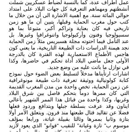
عمل أطراف عدة، كما بالنسبة لضباط عسكريين شملت
أنشطتهم ومهماهم التعرفية كل جهات البلاد على امتداد
حوالي المائة سنة. مع أهمية الاشارة الى أن من خلال ما
كتب حول مغرب الحماية وقبلها، يتبين أن ما هو زمن
تاريخي فيه كان بعناية وتراكم أكبر، متبوعاً بما هو
سسيولوجيا وفنون وأركيولوجيا واتنوغرافيا وغيرها. بل
عند التأمل فيما احتوته مجلة هسبريس مثلاً زمن الحماية
نجد هيمنة الدراسات ذات الطبيعة التاريخية، ما يعني كون
هاجس الأطماع الاستعمارية لهذه الفترة كان بالدرجة
الأولى جعل ماضي البلاد أداة تحكم في حاضرها، وكذا
في نوازل ما باتت عليه من وضع جديد.
اشارات ارتأيناها مدخلاً لتسليط بعض الضوء حول نموذج
كتابة كولونيالية ووثيقة تعرفية ذات طبيعة مونوغرافية
عن زمن الحماية، تخص واحدة من مدن المغرب القديمة
التي كان ممرها دوماً بتحكم فاصل بين شرق البلاد
وغربها، وكذا واحدة من قبائل هذا الممر الشهير بأعالي
ايناون وقد عرفت بسلطة جبلها وبتدافع وردود فعلها
فضلا عن تقاليد قتال طبعتها منذ قرون. ويتعلق الأمر أولا
بتازة وثانيا بممرها وثالثا بقبيلة غياتة، ورابعا بمؤلف
موسوم ب” تازة وغياتة” للنقيب “فوانو” الذي يعود لأزيد