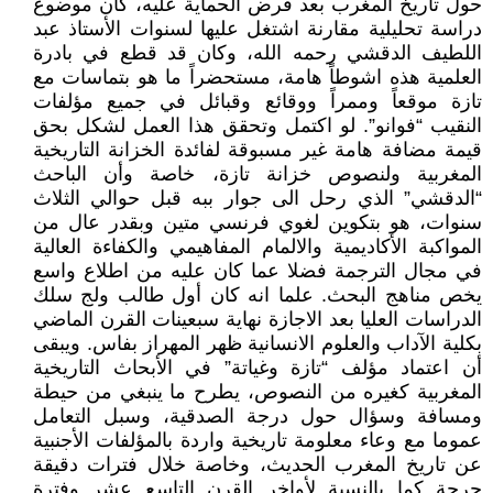
حول تاريخ المغرب بعد فرض الحماية عليه، كان موضوع
دراسة تحليلية مقارنة اشتغل عليها لسنوات الأستاذ عبد
اللطيف الدقشي رحمه الله، وكان قد قطع في بادرة
العلمية هذه اشوطاً هامة، مستحضراً ما هو بتماسات مع
تازة موقعاً وممراً ووقائع وقبائل في جميع مؤلفات
النقيب “فوانو”. لو اكتمل وتحقق هذا العمل لشكل بحق
قيمة مضافة هامة غير مسبوقة لفائدة الخزانة التاريخية
المغربية ولنصوص خزانة تازة، خاصة وأن الباحث
“الدقشي” الذي رحل الى جوار ببه قبل حوالي الثلاث
سنوات، هو بتكوين لغوي فرنسي متين وبقدر عال من
المواكبة الأكاديمية والالمام المفاهيمي والكفاءة العالية
في مجال الترجمة فضلا عما كان عليه من اطلاع واسع
يخص مناهج البحث. علما انه كان أول طالب ولج سلك
الدراسات العليا بعد الاجازة نهاية سبعينات القرن الماضي
بكلية الآداب والعلوم الانسانية ظهر المهراز بفاس. ويبقى
أن اعتماد مؤلف “تازة وغياتة” في الأبحاث التاريخية
المغربية كغيره من النصوص، يطرح ما ينبغي من حيطة
ومسافة وسؤال حول درجة الصدقية، وسبل التعامل
عموما مع وعاء معلومة تاريخية واردة بالمؤلفات الأجنبية
عن تاريخ المغرب الحديث، وخاصة خلال فترات دقيقة
حرجة كما بالنسبة لأواخر القرن التاسع عشر وفترة