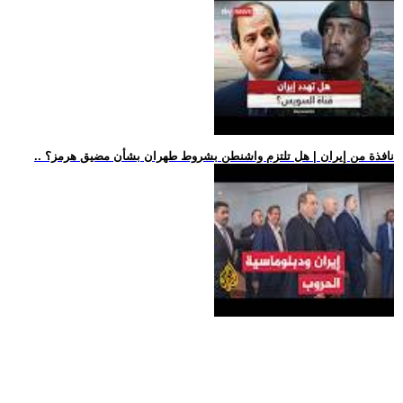
.. نافذة من إيران | هل تلتزم واشنطن بشروط طهران بشأن مضيق هرمز؟