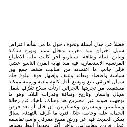
فضلاً عن جدل أسئلة وتخوف حول ما من شأنه اعتراض
سبيل اختراق بنية مغرب بمجال ممتد وتوزع ساكنة
وتباين قبيلة وثقافة، سيناريو آخر كانت عليه الاطماع
الفرنسية الاستعمارية فيه منذ نهاية القرن التاسع عشر.
فإلى جانب ما اعتمدته من اساليب ضغط جمع بين
سياسة واقتصاد وتعاقد وعنف وإظهار قوة، لبلوغ حلم
شمال افريقي تابع وتوسع بأقل كلفة مادية وزمنية ممكنة
مستفيدة من تجربتها بالجزائر، ارتأت سلاح تعَرُّفٍ شمل
مجال وانسان وتاريخ وثقافة وقدرات البلاد. وهو ما
توجهت صوبه عبر مخبرين هنا وهناك، ناهيك عن رحالة
وسياسيين ومبشرين وعسكريين، إن قبل أو بعد فرض
الحماية عليه وخاصة خلال فترة ما عُرف بالتهدئة. سياق
يمكن الحديث فيه عن ورش مسح معرفي واسع تقاسمه
عمل فردي مغامراتي، وآخر أكثر تحديداً أنيط بضباط