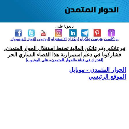
تابعونا على:
بودكاست
بنترست
تيلكرام
لينكدإن
الانستغرام
اليوتيوب
التويتر
الفيسبوك
تبرعاتكم وتبرعاتكن المالية تحفظ استقلال الحوار المتمدن،
فشاركونا في دعم استمرارية هذا الفضاء اليساري الحر
[اشترك في قناة ‫«الحوار المتمدن» على اليوتيوب]
الحوار المتمدن - موبايل
الموقع الرئيسي