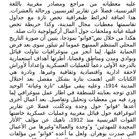
عليه معطياته من مراجع ومصادر مغربية باللغة
الفرنسية، فضلاً عن تقارير لفرنسيين ورحالة بالعشرات.
هذا اضافة لخرائط طبغرافية تخص تازة مع جداول
تقاسمتها معطيات مجال المدينة، وكذا خريطة تخص
قبيلة غياتة وملحقات حول أعمال أركيولوجية ذات صلة.
هكذا من خلال نص"فوانو" نموذجا، يتبين أن صورة التاريخ
المحلي المنتظم الممنهج عموما لم تتبلور سوى بعد فرض
الحماية عليها، لِما أنجز من منوغرافيات تناولت قبائل
وبوادي ومدن ومناطق وقضايا، أطرتها أهداف استعمارية
بالدرجة الأولى دعماً للعمليات العسكرية وإعداداً لأوراش
لاحقة ادارية واقتصادية وثقافية وغيرها. ونادرة هي
الكتابات التي اهتمت بتازة بشكل مفصل بعد احتلال
المدينة 1914، وعليه يبقى مؤلف “تازة وغياتة” الوحيد
الذي توجه بعنايته للمنطقة في اطار عمل منوغرافي لِما
ورد فيه من معطيات وتحليل وتفاصيل. بعد أعمال أخرى
أعدها “فوانو” حول وجدة وتدكًلت، فضلا عن تقارير
اتنوغرافية حول قبائل مغربية وعمليات عسكرية خاضتها
القوات الفرنسية منذ 1912، ناهيك عن مؤلف ”الأثار
المجيدة للمهدئين” و”وجدة والعمالة”وغيرها من الأعمال
التي صدرت بوهران. ولعل ما أعده “فوانو” من مؤلفات