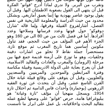
وتقرب من البربر. ولا ندري لماذا أدرج “فوانو” الفكرة
قبل أن ينتهي الى القول بصعوبة الاطمئنان اليها. وقبل أن
يقول بوجود عناصر يهودية بها إنما بعمق أمازيغي. وبشكل
محدود من حيث الدراسة والمعلومة التاريخية في نفس
الفصل، أشارلفروع القبيلة وفرقها، ولِما قاله ”شارل
دوفوكو” حول قوتها وعدد فرسانها وسلاحها وعدد
أفرادها. أما في فصل ثالث من ص 80 الى ص 160 وهو
الجزء الأهم في المؤلف من حيث الحجم، فقد تناول
مكونين أساسين هما تاريخ المغرب ثم موقع تازة.
مستحضراً جملة نقاط لا تخلو من اشارات دفينة
وخلفيات، وهو ما توزع على أزمنة قديمة جمع فيها بين
مرحلة (الرومان) والمغرب والعادات والتقاليد الاسلامية،
قبل أن يعرج بعناية على الدولة الادريسية وقبيلة مكناسة
وفترة المرابطين والموحدين والمرينيين والسعديين
والعلويين، وقبل أن يتوقف على وقائع قبيلة غياتة خلال
القرن التاسع عشر، وقبل أن يتحدث عن ثورة الفقيه
الزرهوني (بوحمارة) وأحداث فاس الدامية ثم احتلال تازة
1914. ويسجل منهجيا أن مؤلف “تازة وغياتة” هو
ببليوغرافيا هامة، حرص “فوانو” على وضعها لطبع عمله
بتقاليد البحث واخلاقياته، بل عمل على ابراز ما تأسست