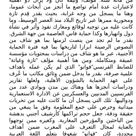
من مائة سنة. مؤلف/ وثيقة كان ولا يزال ذو أهمية
لاعتبارات عدة أمام تواضع ما أنجز من أبحاث عموما،
وهنا ما يسجل من وجه غرابة، بحيث بقدر قِدم تازة
ومحورية ممرها عبر تاريخ البلاد منذ العصر الوسيط، وما
كانت عليه من توجيه لوقائع ومعارك نفوذ وأثر في نشأة
دول وانهيارها وكذا حماية فاس العاصمة من جهة الشرق.
بقدر ما لم تجد من ينصت لزمنها بما هو شاف من
النصوص الرصينة ابرازا لتاريخها بما فيه فترة الحماية
الأجنبية، عبر ما هو شاف من دراسات بمحتويات مؤسسة
عميقة ومتكاملة. ومن هنا أهمية مؤلف ”تازة وغياتة”
للضابط الفرنسي”فوانو” الذي لم يكن عمله بأهداف
علمية صرفة، بقدر ما يدخل ضمن وثائق مكاتب ما عُرف
على عهد الحماية بالشؤون الأهلية، ولعلها تقارير
ودراسات أنجزها هنا وهناك بين مدن وبوادي عدد من
الفرنسيين المدنيين والعسكريين عن الادارة الاستعمارية
ودواليبها. تلك التي يسجل أن ما كانت عليه من تحريات
ميدانية وحرص على جمع المعلومة وفق ما ينبغي من
حقيقة ودقة، جعل حجم تراكمها كأرشيف أجنبي بدهشة
من الباحثين والمؤرخين المغاربة. وكغيره ممن توجهوا
بالعناية لمجال التعرف على المغرب ضمن أهداف
محددة، كان “فوانو” شغوفا بتعلم اللغة العربية