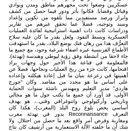
عسكريين وضعوا تحت مجهرهم مناطق ومدن وبوادي
وقبائل وقضايا. فكانوا بأثر ودور فيما حصل من كشف
وابراز ورصد مستفيدين مما تلقوه من تكوين وإعداد
وسند وتوجيه، فضلاً عما تحقق عبرهم من تقارير
ودراسات كانت ذات اهمية استراتيجية لفائدة العمليات
العسكرية وبسط النفود. ولعل بقدر ما كان عليه سلاح
التعرُّف هذا من رهان فتك بوضع البلاد، بقدر ما استهدفت
الأطماع الفرنسية عبره اضفاء شرعية وجود، مع جميع ما
جاء لاحقا من أنشطة وفق رؤية ليوطي وهندسة (تهدئة).
فالمعلومة في قناعة هذا الأخير حول وجهات يراد
اقتحامها، كانت جزء من ربح العمليات ونجاحها، فضلاً عن
أهميتها في زعزعة بنيان ما قبل إعادة هيكلته وإعداده
على أساس ما هو محدد من مقاصد. وكان “جورج
هاردي” مدير التعليم ومهندس ناشئة سنوات الحماية
الأولى، قد أورد أن جميع ما يكتب حول ما هو مجالي
وتاريخي وأركيولوجي واتنوغرافي وفني..، هو بهدف
أساسي يخص بلوغ روح البلد (المغرب)، هكذا كان
التعرف Reconnaissance بدور في تهدئة مغرب
ومغاربة وفرض أمر واقع بعد ما حصل من احتلال. ولا
شك أن ما خلفته الآلة الاستعمارية من أرشيف كان نتاج