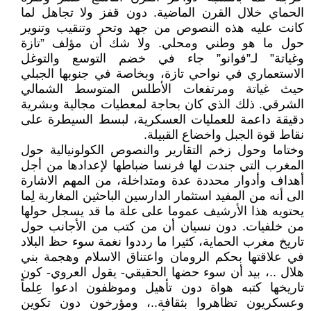
الحماي خلال القرن الماضية. دون قفز ولا تجاهل لما
كانت عليه هذه النصوص من جهد وتحر وتنقيب وتنوير
حول ما هو وطني ومحلي. ولا شك أن مؤلف ”تازة
وغياتة” لـ”فوانو” جاء في خضم التوسع والتوغل
الاستعماري في نواحي تازة، وبخاصة في جنوبها الجبلي
حيث غياتة ومرتفعات الأطلس المتوسط الشمالي
الشرقي. ذلك الذي كان بحاجة لمعطيات مجالية وبشرية
دقيقة داعمة للعمليات العسكرية، لبسط السيطرة على
نقاط قوة الجبل واخضاع القبيلة.
وختاما وحول زخم التقارير والنصوص الكولونيالية حول
المغرب التي جندت لها فرنسا ضباطها لإعدادها من أجل
أهداف وأدوار محددة عدة ومتداخلة، من المهم الاشارة
الى أنه من المفيد استثمار الدارسين الباحثين المغاربة لِما
يحتويه هذا الأرشيف عموما على علة ما قد يسجل حولها
من خلفيات. دون نسيان أن من كتب من الأجانب حول
تاريخ مغرب الحماية، كثيرا ما رددوا نغمة سوء حظ البلاد
في علاقتها بحكم الرومان واعتناق الاسلام وهجمة بني
هلال ..، بيد أن سوء حضها الحقيقي- يقول العروي- كون
تاريخها كتبه هواة دون تأهيل وموظفون ادعوا عِلماً
وعسكريون تظاهروا بثقافة..، ومؤرخون دون تكوين