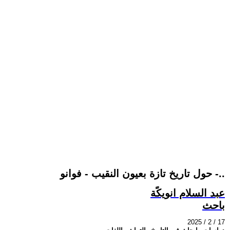
حول تاريخ تازة بعيون النقيب - فوانو -..
عبد السلام انويكًة
باحث
2025 / 2 / 17