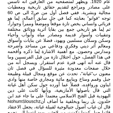
عام 1920. ويظهر لمتصفحيه من العارفين أنه تأسس
على مصادر ومراجع لتقديم حقائق تاريخية ومعطيات
مجالية وبشرية. ففي فصل أول من ص2 الى ص 60
توجه “فوانو” بعنايته كما في جل سابق أعماله، لِما هو
فزيائي وانساني يخص تازة موقعاً وموضعاً وممراً وجواراً،
ثم لِما هو تاريخي جمع بين بقايا أثرية ووثائق مختلفة
وتنقيبات وأسوار قديمة ومصادر مياه وأبواب وأحياء
وسكن وسكان مسلمين ويهود، فضلا عن بنايات وأسواق
ومعالم أثر ديني وفكري ودفاعي من مساجد وأضرحة
ومدارس وحصون. مع أهمية الاشارة لِما ذكره وأقحمه
في هذا الفصل، حول احتلال تازة من قبل الفرنسيين وما
قال عنه أنه انهى فترة عدم استقرار. ويسجل أنه من
خلال صفحات معدودة مثيرة للسؤال في فصل ثان
معنون ب”غياتة”، تحدث عن موقع ومجال قبيلة وطبيعة
جبل وقمم ومناخ وينابيع مائية ومجاري خاصة منها وادي
ايناون وروافده، فضلاً عما أورده حول سكن أهل غياتة
التي قال بأصولها الأمازيغية، وبأنها كانت على دين
اليهودية قبل الفتح الاسلامي معتمداً على ما جاء عند ابن
خلدون. بل ربما وبخلفية ما أضاف أنNohumSlouschz
قال أن غياب أصول جنيالوجية لقبيلة غياتة، يجعل الاعتقاد
قائما حول كونها تكونت من لاجئين يهود انتهوا الى تجمع