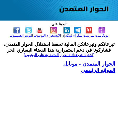
تابعونا على:
بودكاست
بنترست
تيلكرام
لينكدإن
الانستغرام
اليوتيوب
التويتر
الفيسبوك
تبرعاتكم وتبرعاتكن المالية تحفظ استقلال الحوار المتمدن،
فشاركونا في دعم استمرارية هذا الفضاء اليساري الحر
[اشترك في قناة ‫«الحوار المتمدن» على اليوتيوب]
الحوار المتمدن - موبايل
الموقع الرئيسي