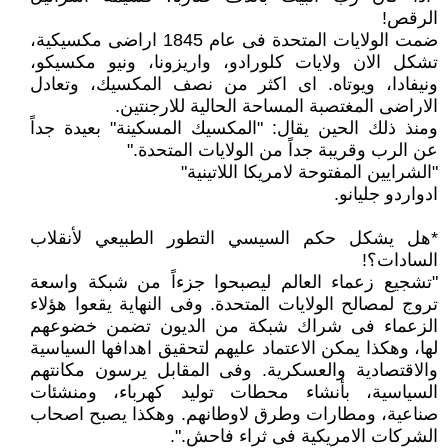
الرقص!
ضمت الولايات المتحدة فى عام 1845 اراضى مكسيكية،
تشكل الان ولايات كلورادو، واريزونا، ونيو مكسيكو،
ونيفادا، ويوتاه. اى اكثر من نصف المكسيك، وتعادل
الاراضى المغتصبة المساحة الحالية للارجنتين.
ومنذ ذلك الحين يقال: "المكسيك المسكينة" بعيدة جداً
عن الرب وقريبة جداً من الولايات المتحدة."
"الشرايين المفتوحة لامريكا اللاتينية"
ادواردو جليانو.
*هل يشكل حكم السيسي التطور الطبيعي لأنقلاب
السادات؟!
"تشجيع زعماء العالم ليصبحوا جزءاً من شبكة واسعة
تروج لمصالح الولايات المتحدة. وفى النهاية يقعوا هؤلاء
الزعماء فى شراك شبكة من الديون تضمن خضوعهم
لها، وهكذا يمكن الاعتماد عليهم لتحقيق اهدافها السياسية
والاقتصادية والعسكرية. وفى المقابل يرسون مكانتهم
السياسية، بأنشاء محطات توليد كهرباء، ومنشئات
صناعية، ومطارات وطرق لاوطانهم. وهكذا يصبح اصحاب
الشركات الامريكية فى ثراء فاحش.".