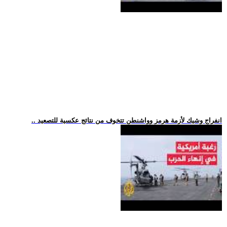
.. انفراج وشيك لأزمة هرمز وواشنطن تتخوف من نتائج عكسية للتصعيد