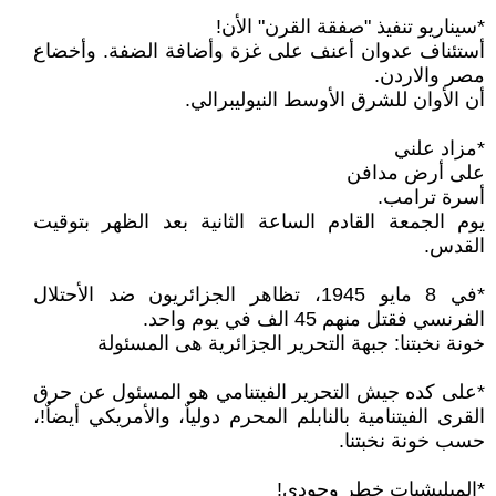
*سيناريو تنفيذ "صفقة القرن" الأن!
أستئناف عدوان أعنف على غزة وأضافة الضفة. وأخضاع
مصر والاردن.
أن الأوان للشرق الأوسط النيوليبرالي.
*مزاد علني
على أرض مدافن
أسرة ترامب.
يوم الجمعة القادم الساعة الثانية بعد الظهر بتوقيت
القدس.
*في 8 مايو 1945، تظاهر الجزائريون ضد الأحتلال
الفرنسي فقتل منهم 45 الف في يوم واحد.
خونة نخبتنا: جبهة التحرير الجزائرية هى المسئولة
*على كده جيش التحرير الفيتنامي هو المسئول عن حرق
القرى الفيتنامية بالنابلم المحرم دولياٌ، والأمريكي أيضاٌ!،
حسب خونة نخبتنا.
*الميليشيات خطر وجودي!