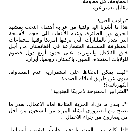
المقاومة، كل مقاومة،
مقابل تعمير غزه.
*ترامب الغبي!
هذا ما أشرنا اليه وقتها من غرابة أهتمام النخب بمشهد
الجري ورا الطائرة، وعدم الألتفات الى حجم الأسلحة
التي تقدر بالمليارات التي تركتها امريكا وقتها للجماعات
المتطرفة المسلحة المتصارعة في أفغانستان من أجل
خلق القلاقل والتوترات على حدود أربع دول خصوم
للولايات المتحدة، الصين، باكستان، روسيا، أيران.
*كيف يمكن الحفاظ على استمرارية عدم المساواة،
سوى عن طريق اسلاك الصدمة
الكهربائية؟!
"الشرايين المفتوحة لامريكا الجنوبية"
*".. بقدر ما تزداد الحرية المتاحة امام الاعمال، بقدر ما
يصبح من الضرورى انشاء المزيد من السجون من اجل
من يضارون من جراء الاعمال.".
*اذا كان رب البيت بالدف ضارباً، فشيمة أسرائيل