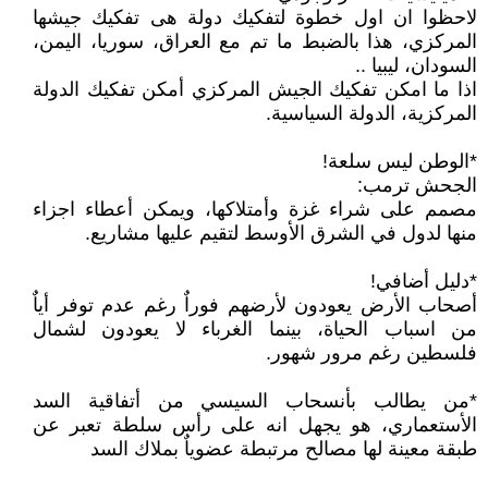
لاحظوا ان اول خطوة لتفكيك دولة هى تفكيك جيشها
المركزي، هذا بالضبط ما تم مع العراق، سوريا، اليمن،
السودان، ليبيا ..
اذا ما امكن تفكيك الجيش المركزي أمكن تفكيك الدولة
المركزية، الدولة السياسية.
*الوطن ليس سلعة!
الجحش ترمب:
مصمم على شراء غزة وأمتلاكها، ويمكن أعطاء اجزاء
منها لدول في الشرق الأوسط لتقيم عليها مشاريع.
*دليل أضافي!
أصحاب الأرض يعودون لأرضهم فوراٌ رغم عدم توفر أياٌ
من اسباب الحياة، بينما الغرباء لا يعودون لشمال
فلسطين رغم مرور شهور.
*من يطالب بأنسحاب السيسي من أتفاقية السد
الأستعماري، هو يجهل انه على رأس سلطة تعبر عن
طبقة معينة لها مصالح مرتبطة عضوياٌ بملاك السد