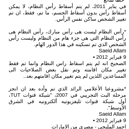
*خطأ شائع
في يناير 2011، لم يتم أسقاط رأس النظام، لا يمكن
أسقاط رأس بدون أسقاط الجسم، ما تم، فقط، ان تم
تغيير الشخص ساكن نفس الرأس.
*رأس النظام ليست هى رأس مبارك، رأس النظام هى
رأس النظام التي هى جزء هام من النظام وليست رأس
الشخص الذي تم تسكينه في هذا الدور الهام.
Saeid Allam
9 فبراير 2012 •
الصحيح انه لم يتم اسقاط راس النظام وانما تم فقط
تغيير مكان اقامته وتم نقل بعض الصلاحيات الى
المساعدين اللذين لم يتم تغيير مكان اقامتهم بعد..
*مشروعنا الأعلامي الرائد الذي تم وأده بعد ان انجز
مرحلة البث التجريبي في 2007، "شبكة قنوات TUT،
أول شبكة قنوات تليفزيونيه ألكترونيه في الشرق
الأوسط".
Saeid Allam
9 فبراير 2012 •
احمد المليجى - مصرى من الامارات