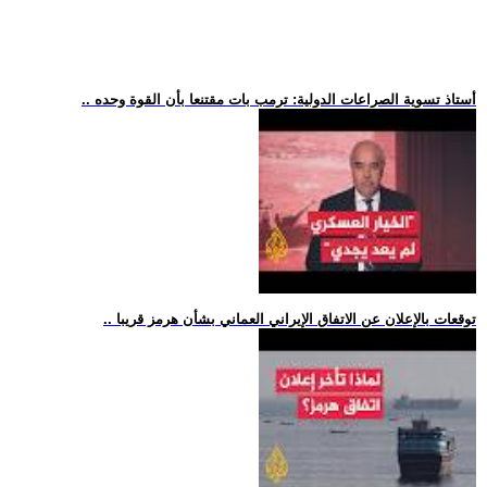
.. أستاذ تسوية الصراعات الدولية: ترمب بات مقتنعا بأن القوة وحده
.. توقعات بالإعلان عن الاتفاق الإيراني العماني بشأن هرمز قريبا