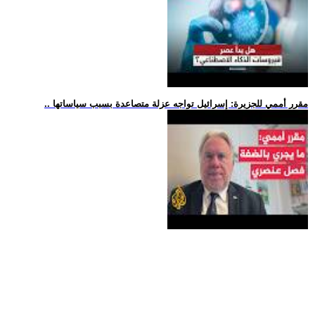
.. مقرر أممي للجزيرة: إسرائيل تواجه عزلة متصاعدة بسبب سياساتها