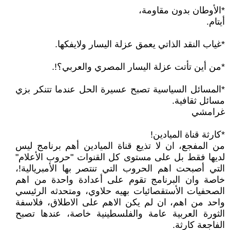
*الأوطان بدون مقاومة،
أيتام.
*غياب النقد الذاتي يعمق عزلة اليسار ولايفكها.
*من أين تأتت عزلة اليسار المصري والعربي؟!.
*المسائل السياسية تصبح عسيرة الحل عندما تتنكر بزي
مسائل ثقافية.
غرامشي
*كارثة قناة الميادين!
من المفجع، ان لا تذيع قناة الميادين أهم برنامج ليس
لديها فقط بل على مستوى كل القنوات "حروب الأعلام"
التي أصبحت اهم الحروب التي تنتصر بها الأمبريالية!،
خاصة وان البرنامج تقوم على أعدادة واحدة من اهم
الصحفيات الأستقصائيات بهيه حلاوي، ومتحدثه الرئيسي
واحد من اهم، ان لم يكن الاهم على الاطلاق، فلاسفة
الثورة العربية عامة والفلسطينية خاصة، عندها تصبح
الفاجعة كارثة.