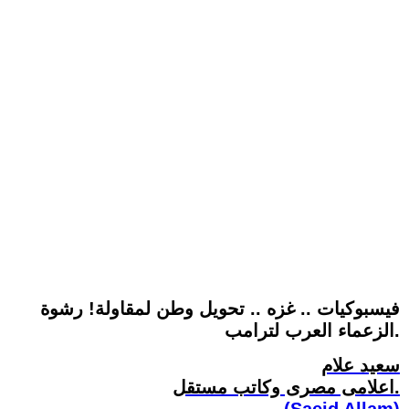
فيسبوكيات .. غزه .. تحويل وطن لمقاولة! رشوة
الزعماء العرب لترامب.
سعيد علام
اعلامى مصرى وكاتب مستقل.
(Saeid Allam)