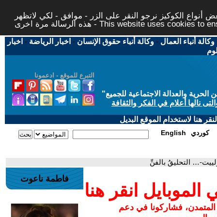
 أنواع الكوكيز نرجو النقر على الزر - موافق - لكي لاتظهر
This website uses cookies to ensure you ge
وكالة أنباء العمال
-
وكالة أنباء حقوق الإنسان
-
اخبار الرياضة
-
اخبار
لوم
التبرع للموقع - ادعمونا
حرية والعدالة الاجتماعية للجميع
"
تى نالها أعلام في الفكر والثقافة
قر هنا لاستخدام الموقع البديل
كوردي
English
يت-… التحليقُ بالفنِّ
فاطمة ناعوت
لموبايل انقر هنا
 المتمدن، فشاركونا في دعم