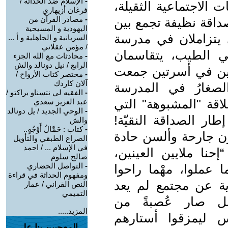
-
الإسلام ضد الحداثة /
ت الاجتماعية الثقيلة،
فرغان أزيهاري
-
مصادر القرآن من
صداقة نظيفة تجمع بين
اليهودية و المسيحية
ي يتزاملان في مدرسة
السريانية و الجاهلية و أ ...
/ مؤمن عقلاني
لحي الطيب، يتقاسمان
-
محادثات مع الله الجزء
الرابع / نيل دونالد والش
لين في أسرتين جمعت
-
مختصر كتاب الأرواح /
آلان كاردك
الصغارُ في المدرسة
-
الفقيه لي نتسناو براكتو /
لاقة "المشبوهة" التي
عبد العزيز سعدي
-
الوحي الجديد / يل دونالد
ار الصداقة النقيّة!
والش
-
كتاب : حَمَّالُ أَوْجُهٍ..
يون جارحة وألسن حادة
الصراع الطبقي والتأويل
في الإسلام ... / احمد
 “إحنا ملايين العينين،
صالح سلوم
-
التواصل الحضاري
ا عملوا، مهْما راحوا
ومفهوم الحداثة في قراءة
قرية عن مجتمع لم يعد
النص القراني / عمار
التميمي
بل صار عُصبةً من
المزيد.....
س ليمزقوا أستارهم
المعجبين بنا على