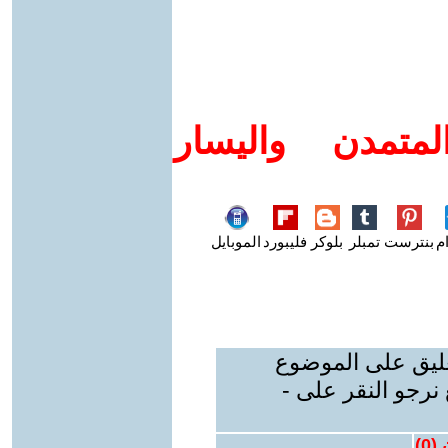
متمدن واليسار
م
بنترست
تمبلر
بلوكر
فليبورد
الموبايل
عليق على الموضوع
نرجو النقر على -
 (
0
)