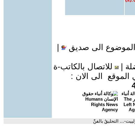
الموضوع الى صديق
|
لة
|
للاتصال بالكاتب-ة
موقع الى الان :
يت-… التحليقُ بالفنِّ