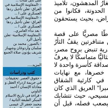
على نايل سات ...
رُ المدهشون، تلاميذ
-
-المقاومة الإسلامية في
العراق- تعلن تأجيل ردها
 الحدوتة، فكانوا من
العسكري على ا ...
تعراض، بحيث يستحقون
-
-المقاومة الإسلامية في
العراق- تعلن تأجيل ردها
العسكري على ا ...
-
بعد نداء العامري..
ا مصريًّا على قصة
-المقاومة الإسلامية- تعلن
تأجيل الرد
تنافرتين يقفُ الثأرُ
-
بالصور.. محمد بن
ذرية تنبض بروح مصر،
سلمان وأردوغان وشهباز
شريف يؤدون صلاة الجمع
ًّا متماسكًا لا يعرفُ
...
صداقة كأسرة واحدة لا
المزيد.....
خصرها، مع نهايات
كتب ودراسات
-
حقوق العصر. تحقيقات
 في كارثية الشقاق
في جريمة ازدراء العقل و
برا" العريق الذي كان
معاداة الإنسان / أحمد
التاوتي
لمسيحي، حيث تتشابك
-
قراءة في تاريخ الاسلام
المبكر الطبعة الثانية /
 يصعب فصله، قبل أن
محمد جعفر ال عيسى