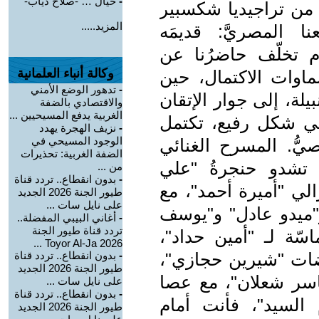
-
خيال … -صلاح دياب-
 من تراجيديا شكسبير
المزيد.....
 المصريَّ: قديمَه
 تخلّف حاضرُنا عن
وكالة أنباء العلمانية
 سماوات الاكتمال، حين
-
تدهور الوضع الأمني
بيلة، إلى جوار الإتقان
والاقتصادي بالضفة
الغربية يدفع المسيحيين ...
 في شكل رفيع، تكتمل
-
نزيف الهجرة يهدد
الوجود المسيحي في
يُّ. المسرح الغنائي
الضفة الغربية: تحذيرات
 تشدو حنجرةُ "علي
من ...
-
بدون انقطاع.. تردد قناة
الي "أميرة أحمد"، مع
طيور الجنة 2026 الجديد
على نايل سات ...
 و"ميدو عادل" و"يوسف
-
أغاني البيبي المفضلة..
تردد قناة طيور الجنة
سّة لـ "أمين حداد"،
2026 Toyor Al-Ja ...
ات "شيرين حجازي"،
-
بدون انقطاع.. تردد قناة
طيور الجنة 2026 الجديد
ياسر شعلان"، مع عصا
على نايل سات ...
-
بدون انقطاع.. تردد قناة
السيد"، فأنت أمام
طيور الجنة 2026 الجديد