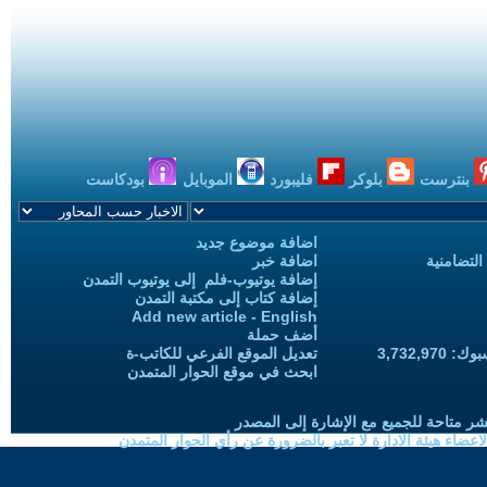
بنترست
بلوكر
فليبورد
الموبايل
بودكاست
اضافة موضوع جديد
التضامنية
اضافة خبر
إضافة يوتيوب-فلم إلى يوتيوب التمدن
إضافة كتاب إلى مكتبة التمدن
Add new article - English
أضف حملة
3,732,97
تعديل الموقع الفرعي للكاتب-ة
ابحث في موقع الحوار المتمدن
شر متاحة للجميع مع الإشارة إلى المصدر
ضاء هيئة الادارة لا تعبر بالضرورة عن رأي الحوار المتمدن