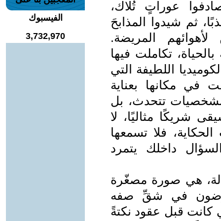
فوا عوراتٍ تُلاك،
الفيسبوك
ًا، ثم شيدوا المذابحَ
 لأهوائهم المريضة.
3,732,970
الحياة، تكاملت فيها
كوميديا اللطيفة التي
عت في مكانها بعناية
الشخصيات تتحدث، بل
 شريكًا مثاليًا، لا
لحكاية، فلا تسمعها
لسؤال داخلك يتمرد
الة، هي صورة مصغّرة
رضون في شقِّ صفه
ي كانت قبل عقود نكتةً