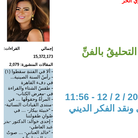
ي الحر
ليقُ بالفنِّ
إجمالي القراءات:
15,372,173
المقالات المنشورة: 2,079
-
ألا في الفتنةِ سقطوا (١)
-
رأسُ السنة الصينية...
في دفء القاهرة
-
طقسُ الشتاء والقراءة
في -معرض الكتاب-
-
المرأةُ وحقوقُها … في
-منتدى القيادات النسائية-
 ونقد الفكر الديني
-
“خبيئة بيكار- … في
صُوانِ طفولتنا
-
إحدى خوالد: الدكتور -بدر
عبد العاطي-
-
“خالد العناني- … صوتُ
مصرَ الحضاريُّ في