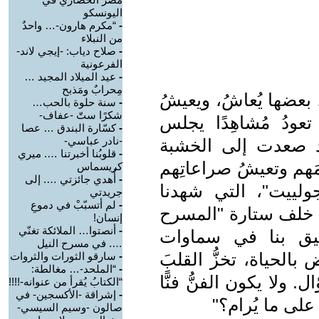
اليونسكو
-
“مكرم هارون-… واحدٌ
من النبلاء
-
صلاح دياب: -إيجي لاند-
الفرعونية
-
عيد الميلاد المجيد …
مِحرابٌ ومَذبح
بعضها يُعاشُ، ويعيشُ
-
سنة حلوة بالحب…
شكرًا ستّ -عفاف-
تعودُ مُشاهِدًا يجلس
-
كسّارة البندق … عصا
-نادر عباسي-
قد صعدت إلى الخشبة
-
قلوبُنا أخبرتنا …. ميري
َهم وتعيشُ صراعاتِهم
كريسماس
-
أُهدي جائزتي …. إلى
لييت"، التي شهدنا
جريدتي
-
لم أتسبّبْ في دموعِ
لتَها الأخيرة لهذا الموسم، رقم ١٢٠، خلف ستارة "المسرح
إنسان!
-
أنصتوا… الملائكة تغنّي
يق بنا في سماوات
…. في مسرح النيل
 بالحياة، تخزُّ القلبَ
-
سارقو الثورات والثروات
-
“الملحد-… مغالطة:
 ولا يكون الفنُّ فنًّا
“الكتابُ يُقرأ من عنوانه-!!!!
-
إشراقة -الأكسجين- في
لى ما يُرام؟"
صالون -وسيم السيسي-