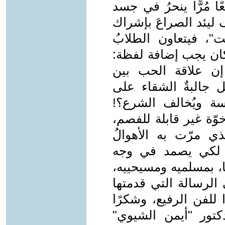
 مُرًّا ينحرُ في جسد
 ليئد الصراعَ بإشراك
، فيتعاون الطلابُ
 كان يجب إضافة لفظة:
 إن علاقة الحب بين
 جالبةٌ الشقاء على
سة ويُخالف الشرع؟!
ّة غير قابلة للفصم،
ي مرّت به الأهوالُ
ح لكي يصمد في وجه
ًا، بمسلميه ومسيحييه،
 الرسالة التي قدمتها
 للفن الرفيع، وشكرًا
كتور "أيمن الشيوي"