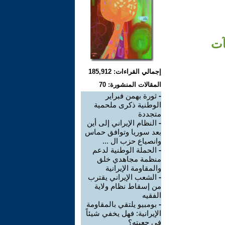
آت
إجمالي القراءات: 185,912
المقالات المنشورة: 70
-
ثورة بهمن فبراير
الوطنية ذكرى ملحمية
متجددة
-
النظام الإيراني إلى أين
بعد سوريا وتوافق حماس
وانصياع حزب ال ...
-
الحملة الوطنية لدعم
منظمة مجاهدي خلق
والمقاومة الإيرانية
-
الشعب الإيراني يقترب
من إسقاط نظام ولاية
الفقيه
-
بومبيو يلتقي بالمقاومة
الإيرانية: فهل يخفي شيئاً
في جعبته؟