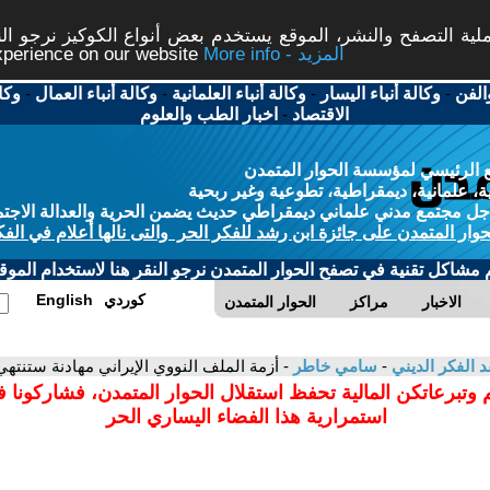
ة التصفح والنشر، الموقع يستخدم بعض أنواع الكوكيز نرجو النق
More info - المزيد
experience on our website
الفن
-
وكالة أنباء اليسار
-
وكالة أنباء العلمانية
-
وكالة أنباء العمال
-
وكا
الاقتصاد
-
اخبار الطب والعلوم
 الرئيسي لمؤسسة الحوار المتمدن
، علمانية، ديمقراطية، تطوعية وغير ربحية
ل مجتمع مدني علماني ديمقراطي حديث يضمن الحرية والعدالة الاجتم
حوار المتمدن على جائزة ابن رشد للفكر الحر والتى نالها أعلام في الفك
م مشاكل تقنية في تصفح الحوار المتمدن نرجو النقر هنا لاستخدام الموقع
كوردي
English
الاخبار
مراكز
الحوار المتمدن
د الفكر الديني
-
سامي خاطر
- أزمة الملف النووي الإيراني مهادنة ستنته
 وتبرعاتكن المالية تحفظ استقلال الحوار المتمدن، فشاركونا 
استمرارية هذا الفضاء اليساري الحر