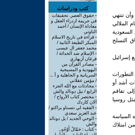
كتب ودراسات
وأن تنتهي
-
حقوق العصر. تحقيقات
في جريمة ازدراء العقل و
 الملالي
معاداة الإنسان / أحمد
 السعودية
التاوتي
-
قراءة في تاريخ الاسلام
اق التسلح
المبكر الطبعة الثانية /
محمد جعفر ال عيسى
-
الإسلام ضد الحداثة /
ع إسرائيل
فرغان أزيهاري
-
مصادر القرآن من
اليهودية و المسيحية
 التطورات
السريانية و الجاهلية و أ ...
/ مؤمن عقلاني
ات أشد أو
-
محادثات مع الله الجزء
لى تفاقم
الرابع / نيل دونالد والش
-
مختصر كتاب الأرواح /
ثل روسيا
آلان كاردك
-
الفقيه لي نتسناو براكتو /
عبد العزيز سعدي
ه السياسة
-
الوحي الجديد / يل دونالد
والش
من امتلاك
-
كتاب : حَمَّالُ أَوْجُهٍ..
الصراع الطبقي والتأويل