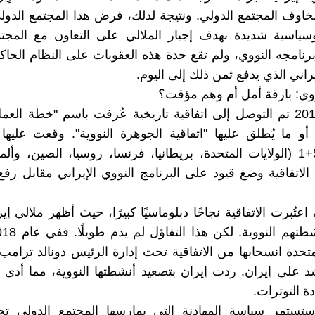
مخاوف المجتمع الدولي. ونتيجة لذلك، فرض هذا المجتمع الدو
سياسية شديدة بهدف إجبار الملالي على التعاون مع المجتم
رنامجه النووي، ولم تقع حدة هذه العقوبات على النظام الحا
اني الذي يدفع ثمن ذلك إلى اليوم.
نووي: بارقة أمل أم وهم مؤقت؟
في عام 2015 تم التوصل إلى اتفاقية تاريخية عُرفت باسم "خطة الع
أو ما يُطلق عليها "اتفاقية الجوهرة النووية". وقعت عليها
مجموعة 5+1 (الولايات المتحدة، بريطانيا، فرنسا، روسيا، الصين، وألم
لاتفاقية وضع قيود على البرنامج النووي الإيراني مقابل رفع
 اعتُبرت الاتفاقية نجاحًا دبلوماسيًا كبيرًا، حيث أظهر ملالي إيرا
لمتحدة انسحابها من الاتفاقية تحت إدارة الرئيس دونالد ترا
 على إيران. ردت إيران بتصعيد أنشطتها النووية، مما أدى 
ة التوترات.
تستمر سياسة المهادنة التي يمارسها المجتمع الدولي تجا