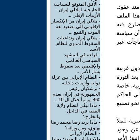
-
الأفق المتوقع للسياسة
 منذ عقود.
الخارجية لملالي إيران –
هذا الملف
الأزمات الإقلي ...
-
ملالي إيران من الإنكسار
صارع فيه
الإقليمي إلى تصعيد لغة
الموت والقمع ...
 أن سياسة
-
ملالي إيران وتداعيات
فاجآت غير
السقوط المدوي لنظام
الأسد
-
قراءة في المشهد
السياسي العالمي
والإقليمي بعد سقوط
دول غربية
بشار الأس ...
عد الثورة
-
النظام الإيراني بين عزلة
دولية وأزمات داخلية
 الغربية، خاصة
-
بزشكيان رئيس
لي الحاكم
الجمهورية في إيران يعدم
460 إيرانياً خلال ال 10 ...
نخو تصنيع
-
ماذا تبقّى لنظام ولاية
الفقيه في الداخل
والخارج؟
رية للملأ
-
ماذا يريد رضا محمد رضا
بهلوي، ومن ورائه؟
 عن وجود
-
النظام الإيراني
نية؛ الأمر
والاختبارات الصعبة؛ وماذا