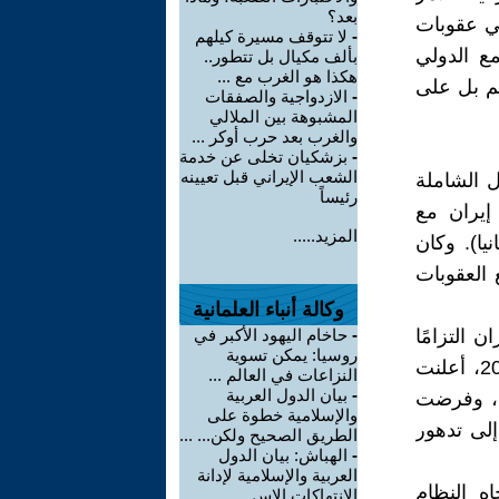
بعد؟
لي عقوبات
-
لا تتوقف مسيرة كيلهم
ع الدولي
بألف مكيال بل تتطور..
هكذا هو الغرب مع ...
كم بل على
-
الازدواجية والصفقات
المشبوهة بين الملالي
والغرب بعد حرب أوكر ...
-
بزشكيان تخلى عن خدمة
الشعب الإيراني قبل تعيينه
مل الشاملة
رئيساً
 إيران مع
المزيد.....
انيا). وكان
 العقوبات
وكالة أنباء العلمانية
ن التزامًا
-
حاخام اليهود الأكبر في
روسيا: يمكن تسوية
بتقليص أنشطتهم النووية. لكن هذا التفاؤل لم يدم طويلًا. ففي عام 2018، أعلنت
النزاعات في العالم ...
-
بيان الدول العربية
مب، وفرضت
والإسلامية خطوة على
إلى تدهور
الطريق الصحيح ولكن... ...
-
الهباش: بيان الدول
العربية والإسلامية لإدانة
ه النظام
الانتهاكات الإس ...