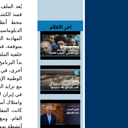
يُعد الملف 
فمنذ الكشف 
محط أنظار
اخر الافلام
الدبلوماسي
المهادنة ا
متوقعة، قد
خلفية الملف
بدأ البرنام
أخرى، في إ
مع تزايد ا
في إيران لا
وامتلاك أس
كانت المقا
العام، ومع
أنشطة نووية