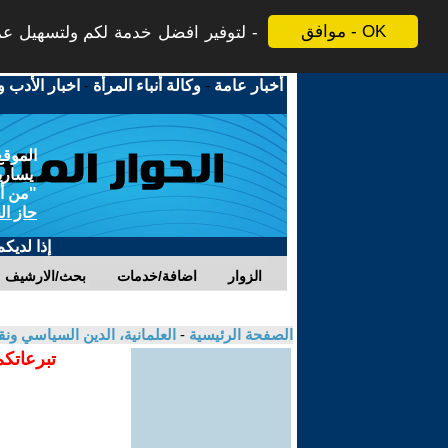
موافق - OK
لتوفير افضل خدمة لكم ولتسهيل عملي
أخبار عامة
-
وكالة أنباء المرأة
-
اخبار الأدب و
الموقع
يسارية
"من أج
حاز ال
إذا لديك
الزوار
اضافة/خدمات
بحث/الارشيف
الصفحة الرئيسية
-
العلمانية، الدين السياسي ونق
تبرعاتكم