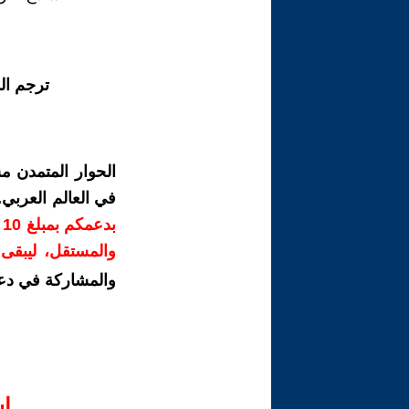
ترجم ال
الحوار المتمدن م
في العالم العربي
ب
والمستقل، ليبقى ص
والمشاركة في دع
ا‫