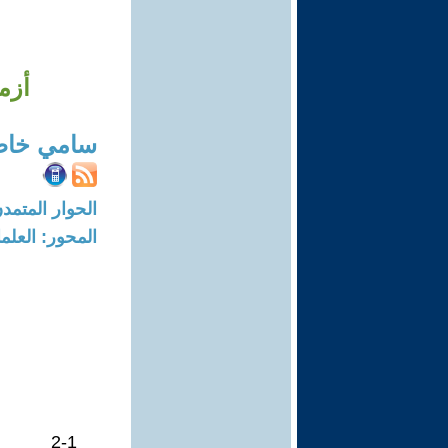
أزم
سامي خاط
الحوار المتمدن-العدد: 8248 - 5
المحور: العلما
2-1