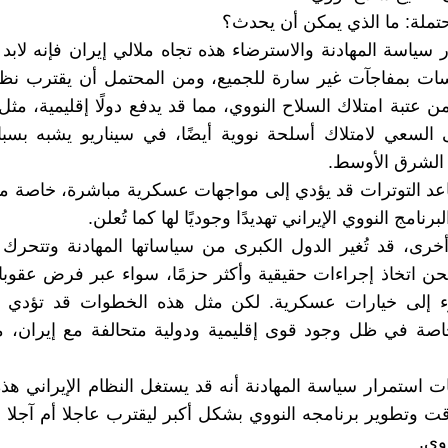
ملة: ما الذي يمكن أن يحدث؟
 سياسة المهادنة والاسترضاء هذه تجاه ملالي إيران فإنه لابد 
ات بمفاجآت غير سارة للجميع، ومن المحتمل أن يقترب نظام
 عتبة امتلاك السلاح النووي، مما قد يدفع دولًا إقليمية، مثل
ى السعي لامتلاك أسلحة نووية أيضًا، في سيناريو يشبه بسب
 الشرق الأوسط.
عد التوترات قد يؤدي إلى مواجهات عسكرية مباشرة، خاصة م
لبرنامج النووي الإيراني تهديدًا وجوديًا لها كما تُعلن.
خرى، قد تُغير الدول الكبرى من سياساتها المهادنة وتتحرك
ن اتخاذ إجراءات حقيقية وأكثر حزمًا، سواء عبر فرض عقوب
ء إلى خيارات عسكرية. لكن مثل هذه الخطوات قد تؤدي إ
اصة في ظل وجود قوى إقليمية ودولية متحالفة مع إيران، م
ت استمرار سياسة المهادنة أنه قد يستغل النظام الإيراني هذ
 وتطوير برنامجه النووي بشكل أكبر ليقترب عاجلا أم آجلا 
وي.