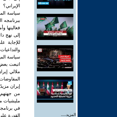
الإيراني؟
سياسة المها
ببرنامجه ا
فعاليتها وأ
إلى نهج دائ
للإجابة ع
والتداعيات 
سياسة المه
اتبعت بعض 
ملالي إيران
المفاوضات.
إيران مزيدً
من جهتهم 
مليشيات مس
في برنامجه
المزيد.....
القدرة على