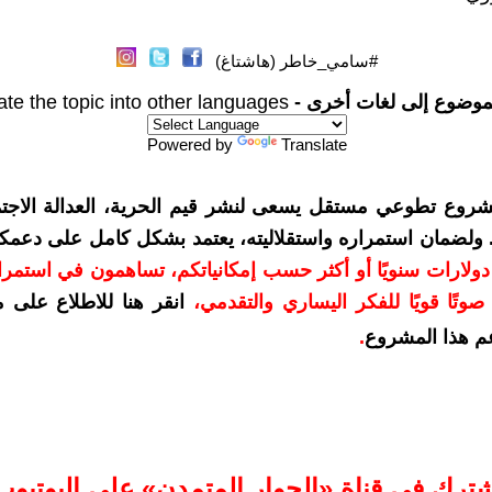
#سامي_خاطر (هاشتاغ)
موضوع إلى لغات أخرى -
ate the topic into other languages
Powered by
Translate
شروع تطوعي مستقل يسعى لنشر قيم الحرية، العدالة الاجتم
. ولضمان استمراره واستقلاليته، يعتمد بشكل كامل على دعمك
دعمكم بمبلغ 10 دولارات سنويًا أو أكثر حسب إمكانياتكم، تساهمون في استم
وتًا قويًا للفكر اليساري والتقدمي
،
انقر هنا للاطلاع على 
م هذا المشروع
.
شترك في قناة «الحوار المتمدن» على اليوتيوب