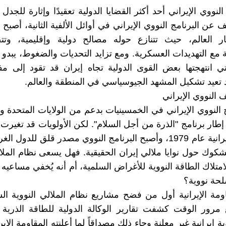
النووي الإيراني أحد أكثر القضايا الدولية تعقيدًا وإثارة للجدل
عن البرنامج النووي الإيراني في أوائل الألفية الثانية، أصبح 
 العالم، حيث تتنازع حوله مصالح دولية وإقليمية، وتت
ة مع التهديدات العسكرية. ومع تزايد التحديات والضغوط، يبدو
لتي انتهجتها بعض القوى الدولية تجاه إيران قد تقود إلى م
 تعيد تشكيل المشهد الجيوسياسي في المنطقة والعالم.
 النووي الإيراني
ج النووي الإيراني في الخمسينيات بدعم من الولايات المتحدة و
طار برنامج "الذرة من أجل السلام". لكن الأولويات قد تغيرت ب
الوطنية الإيرانية عام 1979، وأصبح البرنامج النووي مصدر قلق للدول
لشكوك حول نوايا ملالي إيران الحقيقية. فهل يسعى نظام الملا
متلاك الطاقة النووية للأغراض السلمية، أم أنه يُخفي مساعيه 
لحة نووية؟
ومة الإيرانية أول من فضح مشاريع نظام الملالي النووية الس
 مرور الوقت كشفت تقارير الوكالة الدولية للطاقة الذرية
 إيرانية غير معلنة وجاء ذلك مصداقاً لما أعلنته المقاومة الإيرا