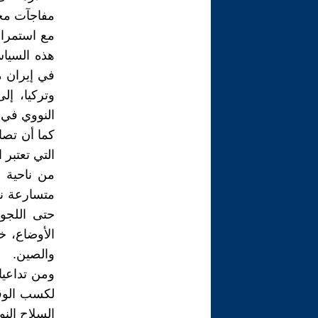
مفاجآت محت
مع استمرار
هذه السياس
في إيران من
وتركيا، إل
النووي في
كما أن تصا
التي تعتبر ا
من ناحية أ
متسارعة نح
حتى اللجو
الأوضاع، خ
والصين.
ومن تداعيا
لكسب الوقت
السلاح النو