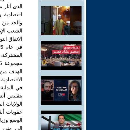
الذي أثار 
اقتصادية و
والحد من ب
الشعب الإير
الاتفاق ال
المشتركة، 
الهدف من ا
الاقتصادية.
في البداية،
الولايات ا
عقوبات أشد
الوضع وزياد
إلى متى س