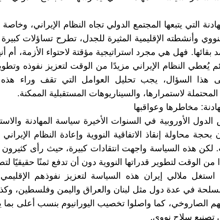
دنة التي يتبعها المجتمع الدولي تجاه النظام الإيراني، وخاصة 
لنووي وأنشطته الإقليمية المثيرة للجدل، تطرح تساؤلات كبير
مد بقائها. فهل هي مجرد استراتيجية مؤقتة لاحتواء الأزمة، أم أ
م يُعطي النظام الإيراني مزيدًا من الوقت لتعزيز نفوذه وتطوي
لى هذا السؤال، يجب تحليل العوامل التي تقف وراء هذه 
المحتملة لاستمرارها، والسيناريوهات المستقبلية الممكنة.
ادنة: مخاطرها وعواقبها
الدول الأوروبية في السنوات الأخيرة سياسة المهادنة والاست
 بحجة محاولة إنقاذ الاتفاقية النووية وإعادة النظام الإيراني
 لكن هذه السياسة واجهت انتقادات كبيرة، حيث رأى كثيرون 
ا من الوقت لتطوير قدراتها النووية دون أن تدفع ثمنًا حقيقيًا لتص
استغل ملالي إيران هذه السياسة لتعزيز نفوذهم الإقليمي
لحة في عدة دول مثل لبنان والعراق واليمن وفلسطين، وكذل
م الصاروخي، كما واصلوا تخصيب اليورانيوم بنسب أعلى بما 
 تصنيع سلاح نووي.