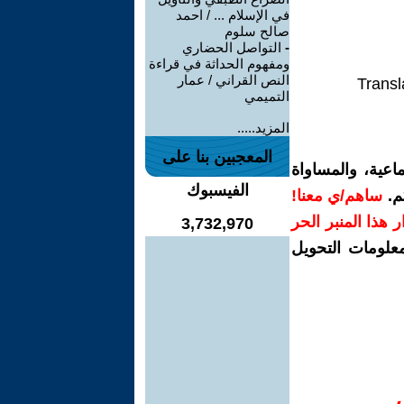
في الإسلام ... / احمد
صالح سلوم
-
التواصل الحضاري
ومفهوم الحداثة في قراءة
النص القراني / عمار
Transl
التميمي
المزيد.....
المعجبين بنا على
اعية، والمساواة
الفيسبوك
م.
ساهم/ي معنا!
رار هذا المنبر الحر
3,732,970
معلومات التحويل