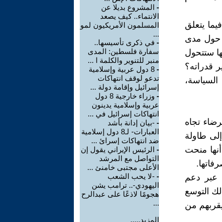
-
المشروع بديلا عن
الانتماء.. كيف يصعد
فيما يتعلق
المسلمون الأمريكيون لمو
...
ة حول مدى
-
في ذكرى تأسيسها..
سفارة فلسطين: المدى
نها ستتحول
منبر للتنوير والكلمة ا ...
ر قدراته؟
-
8 دول عربية وإسلامية
تدعو لوقف انتهاكات
السياسة،
إسرائيل وإقامة دولة ...
-
وزراء خارجية 8 دول
عربية وإسلامية يدينون
انتهاكات إسرائيل في ...
رضاء تجاه
-
-بيان إدانة بأشد
العبارات- لـ8 دول إسلامية
 إلى طاولة
ضد انتهاكات إسرائ ...
أنها منحت
-
الرئيس الإيراني يقول إن
التواصل مع المرشد
رفاتها.
الأعلى مجتبى خامنئ ...
-
-لا يحب الشعب
 عبر دعم
اليهودي-.. ترامب يشن
ك التوسع
هجومًا لاذعًا على عبدالرح
...
يقربهم من
المزيد.....