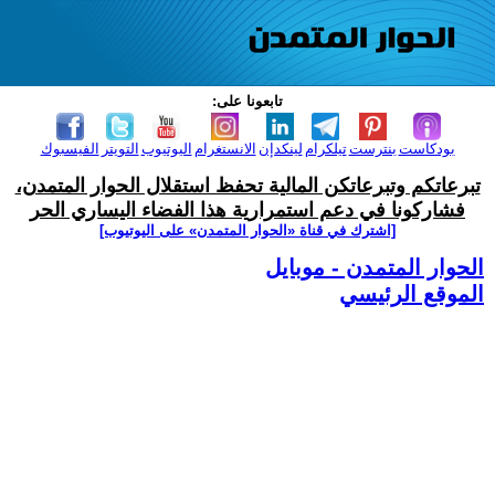
تابعونا على:
بودكاست
بنترست
تيلكرام
لينكدإن
الانستغرام
اليوتيوب
التويتر
الفيسبوك
تبرعاتكم وتبرعاتكن المالية تحفظ استقلال الحوار المتمدن،
فشاركونا في دعم استمرارية هذا الفضاء اليساري الحر
[اشترك في قناة ‫«الحوار المتمدن» على اليوتيوب]
الحوار المتمدن - موبايل
الموقع الرئيسي