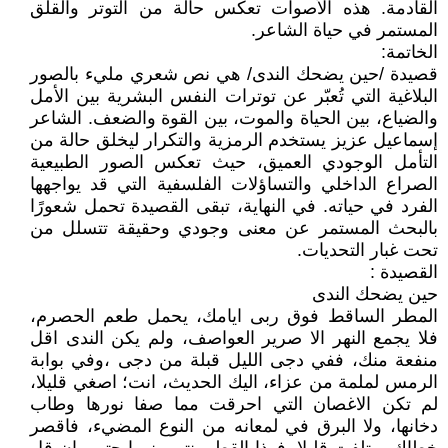
القادمة. هذه الأصوات تعكس حالة من التوتر والقلق
المستمر في حياة الشاعر.
الخاتمة:
قصيدة /حين يضحك الندى/ هي نص شعري مليء بالصور
البلاغية التي تُعبّر عن توترات النفس البشرية بين الأمل
والضياع، بين الحياة والموت، بين القوة والضعف. الشاعر
إسماعيل عزيز يستخدم الرمزية والتكرار ليخلق حالة من
التأمل الوجودي العميق، حيث تعكس الصور الطبيعية
الصراع الداخلي والتساؤلات الفلسفية التي قد يواجهها
الفرد في حياته. في النهاية، تبقى القصيدة تحمل شعورًا
بالبحث المستمر عن معنى وجودي وحقيقة تتسلل من
تحت غبار التحديات.
القصيدة :
حين يضحك الندى
المطر الساقط فوق ربى ايامك، يحمل طعم الحصرم،
فلا يجمع النهر الا صرير العواصف، ولم يكن الندى اقل
منفعة منك، ففي دجى الليل قبلة من دجى ،وفي بوابة
الرمس لملمة من عزاء، اليك الحديث، انت؛ اصغي قليلا،
لم تكن الاغصان التي احرقت مما صفا نورها وطاب
دخانها، ولا البرق في لمعانه من النوع المضيء، فاقصر