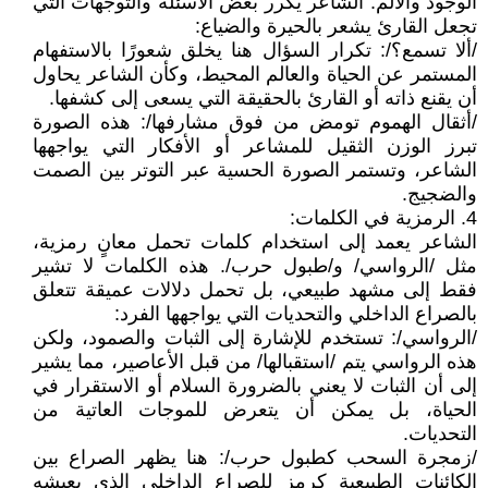
الوجود والألم. الشاعر يكرر بعض الأسئلة والتوجهات التي
تجعل القارئ يشعر بالحيرة والضياع:
/ألا تسمع؟/: تكرار السؤال هنا يخلق شعورًا بالاستفهام
المستمر عن الحياة والعالم المحيط، وكأن الشاعر يحاول
أن يقنع ذاته أو القارئ بالحقيقة التي يسعى إلى كشفها.
/أثقال الهموم تومض من فوق مشارفها/: هذه الصورة
تبرز الوزن الثقيل للمشاعر أو الأفكار التي يواجهها
الشاعر، وتستمر الصورة الحسية عبر التوتر بين الصمت
والضجيج.
4. الرمزية في الكلمات:
الشاعر يعمد إلى استخدام كلمات تحمل معانٍ رمزية،
مثل /الرواسي/ و/طبول حرب/. هذه الكلمات لا تشير
فقط إلى مشهد طبيعي، بل تحمل دلالات عميقة تتعلق
بالصراع الداخلي والتحديات التي يواجهها الفرد:
/الرواسي/: تستخدم للإشارة إلى الثبات والصمود، ولكن
هذه الرواسي يتم /استقبالها/ من قبل الأعاصير، مما يشير
إلى أن الثبات لا يعني بالضرورة السلام أو الاستقرار في
الحياة، بل يمكن أن يتعرض للموجات العاتية من
التحديات.
/زمجرة السحب كطبول حرب/: هنا يظهر الصراع بين
الكائنات الطبيعية كرمز للصراع الداخلي الذي يعيشه