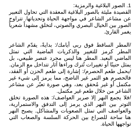
1. الصور البلاغية والرمزية:
القصيدة مليئة بالصور البلاغية المعقدة التي تحاول التعبير
عن مشاعر الشاعر في مواجهة الحياة وتحدياتها. تتراوح
الصور بين الخيال البصري والصوتي، لتخلق مشهداً شعرياً
يغمر القارئ.
/المطر الساقط فوق ربى أيامك/: بدايةً، يقدّم الشاعر
المطر كرمز للتغيير والذكريات الماضية التي تمثل
الماضي البعيد. المطر هنا ليس مجرد عنصر طبيعي، بل
يمثل حنينًا أو تغييرات تُترك وراءها آثار تتداخل مع الزمان.
/يحمل طعم الحصرم/: إشارة إلى طعم الحزن أو الفقد،
فالحصرم هو الثمر غير الناضج، مما يرمز إلى شيء غير
مكتمل أو غير مُحقق بعد، وهي صورة تعبّر عن مشاعر
الشاعر من خلال طعم غير مكتمل.
/فلا يجمع النهر إلا صرير العواصف/: هذه الصورة تخلق
التوتر بين النهر الذي يرمز إلى التدفق والاستمرارية،
والعواصف التي تمثل الصعوبات والمشاكل. يصبح النهر
هنا ساحة للصراع بين الحركة السلسة والصعاب التي
تواجهها الحياة.