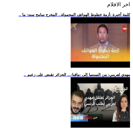
اخر الافلام
.. كلمة أخيرة -أزمة خطوط الهواتف المحمولة.. المخرج سامح سند: ما
.. مهدي لعريبي: من السينما إلى -مافيا-... الجزائر تقبض على زعيم