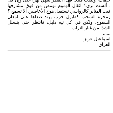
خطاك، وتلفت قليلا. فهذا القطر ينتهي نهرا حتى وإن قل
. ألست ترى؟ اثقال الهموم تومض من فوق مشارفها
قبب المنابر كالرواسي تستقبل هوج الأعاصير، ألا تسمع ؟
زمجرة السحب كطبول حرب يرتد صداها على لمعان
السفوح. ولكن في كل تيه دليل، فانتظر حتى يتسلل
الشذا من غبار التراب .
......
اسماعيل عزيز
العراق