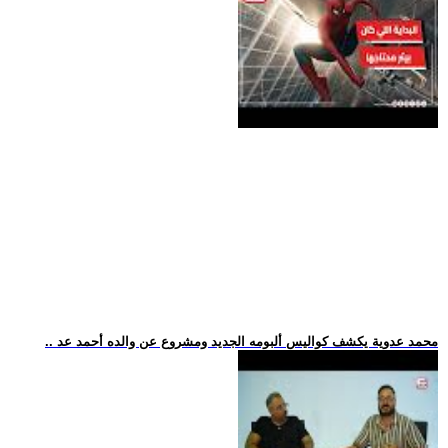
.. محمد عدوية يكشف كواليس ألبومه الجديد ومشروع عن والده أحمد عد