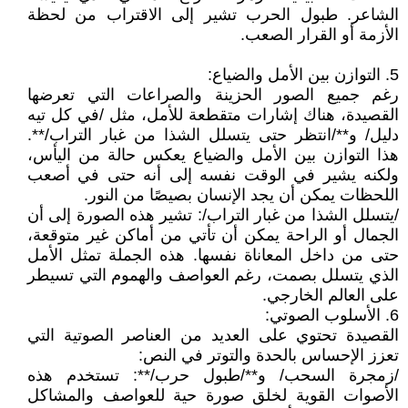
الشاعر. طبول الحرب تشير إلى الاقتراب من لحظة
الأزمة أو القرار الصعب.
5. التوازن بين الأمل والضياع:
رغم جميع الصور الحزينة والصراعات التي تعرضها
القصيدة، هناك إشارات متقطعة للأمل، مثل /في كل تيه
دليل/ و**/انتظر حتى يتسلل الشذا من غبار التراب/**.
هذا التوازن بين الأمل والضياع يعكس حالة من اليأس،
ولكنه يشير في الوقت نفسه إلى أنه حتى في أصعب
اللحظات يمكن أن يجد الإنسان بصيصًا من النور.
/يتسلل الشذا من غبار التراب/: تشير هذه الصورة إلى أن
الجمال أو الراحة يمكن أن تأتي من أماكن غير متوقعة،
حتى من داخل المعاناة نفسها. هذه الجملة تمثل الأمل
الذي يتسلل بصمت، رغم العواصف والهموم التي تسيطر
على العالم الخارجي.
6. الأسلوب الصوتي:
القصيدة تحتوي على العديد من العناصر الصوتية التي
تعزز الإحساس بالحدة والتوتر في النص:
/زمجرة السحب/ و**/طبول حرب/**: تستخدم هذه
الأصوات القوية لخلق صورة حية للعواصف والمشاكل