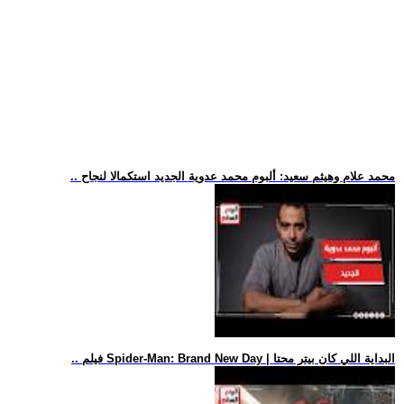
.. محمد علام وهيثم سعيد: ألبوم محمد عدوية الجديد استكمالا لنجاح
.. فيلم Spider-Man: Brand New Day | البداية اللي كان بيتر محتا