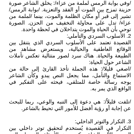
/وفي بوابة الرمس لملمة من عزاء/: يخلق الشاعر صورة
حزينة تمزج بين الموت أو الفقد والتعزية. /بوابة الرمس/
تشير إلى قبر أو مكان الظلمة والموت، بينما /لملمة من
عزاء/ تدل على محاولة التخفيف من الحزن. الصورة
توحي بأن الحياة والموت يتداخلان في لحظة واحدة.
2. الأسلوب السردي والتأملي:
القصيدة تعتمد على الأسلوب السردي الذي يتنقل بين
الوقائع العاطفية والخيالية، ويستعرض مشاهد من
الطبيعة والحياة. هناك سرد لصور متتالية تعكس تأملات
الشاعر حول الحياة:
/اصغي قليلا/: هذه الجملة تأخذ القارئ إلى حالة من
الاستماع والتأمل، مما يجعل النص يبدو وكأن الشاعر
يوجه رسالة خاصة للمتلقي، فيحثه على التفكير في
الواقع الذي يمر به.
/تلفت قليلاً/: هي دعوة إلى التنبه والوعي، ربما للبحث
عن إجابة أو رؤية أفضل للأمور التي تحيط بالشاعر.
3. التكرار والتوتر الداخلي:
التكرار في القصيدة يُستخدم لتحقيق توتر داخلي بين