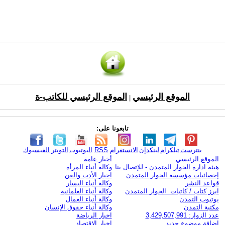
الموقع الرئيسي
الموقع الرئيسي للكاتب-ة
|
تابعونا على:
بنترست
تيلكرام
لينكدإن
الانستغرام
RSS
اليوتيوب
التويتر
الفيسبوك
الموقع الرئيسي
أخبار عامة
هيئة ادارة الحوار المتمدن - للإتصال بنا
وكالة أنباء المرأة
إحصائيات مؤسسة الحوار المتمدن
اخبار الأدب والفن
قواعد النشر
وكالة أنباء اليسار
ابرز كتاب / كاتبات الحوار المتمدن
وكالة أنباء العلمانية
يوتيوب التمدن
وكالة أنباء العمال
مكتبة التمدن
وكالة أنباء حقوق الإنسان
عدد الزوار: 3,429,507,991
اخبار الرياضة
اضافة موضوع جديد
اخبار الاقتصاد