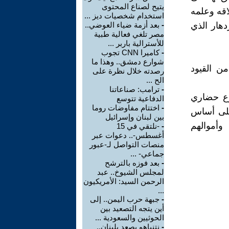
يتيح لصناع المحتوى
اقه وعلمه
استخدام شخصيات ديز ...
دهار الذي
-
بعد أزمة ضياء العوضي..
مصر تلغي فعالية طبية
للأسترالية باربر ...
-
كاميرا CNN تجوب
شوارع دمشق.. وهذا ما
من القيود
رصدته خلال نظرة على
الح ...
-
ترامب: صناعاتنا
روع حضاري
الدفاعية تتوسع
-
اختتام مفاوضات روما
على أساس
بين لبنان وإسرائيل
 وأموالهم
-
-نلتقي في 15
أغسطس-.. دعوات عبر
منصات التواصل لـ-عبور
جماعي- ...
-
بعد فوزه بالترشح
لمجلس الشيوخ.. عبد
الرحمن السيد: الأمريكيون
...
-
جبهة حرب اليمن.. إلى
أين يتجه التصعيد بين
الحوثيين والسعودية ...
-
نتنياهو يصعد بلبنان..