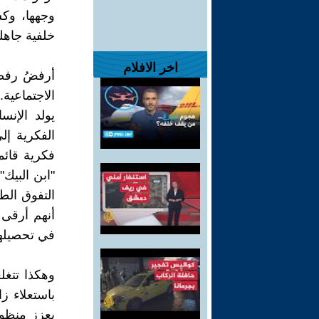
وجهها، وكس
خلفية جاهلي
اخر الافلام
أرفضُ رفضً
الاجتماعية.
يولد الإن
الفكرية إل
فكرية قائم
"ابن البيك"
التفوق الط
أنهم أرقى 
في تحصيلها
وهكذا تتغل
باستعلاء ز
يعزز منظوم