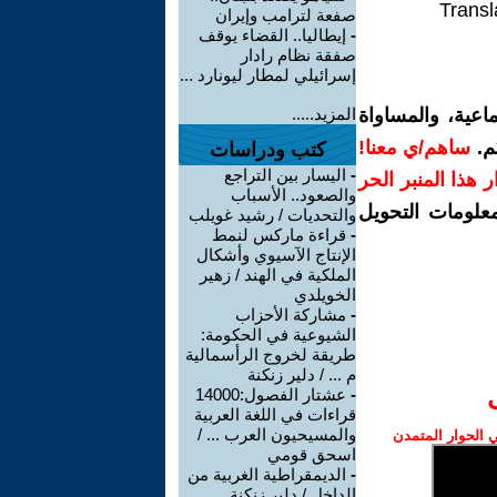
Transl
صفعة لترامب وإيران
-
إيطاليا.. القضاء يوقف
صفقة نظام رادار
إسرائيلي لمطار ليونارد ...
اعية، والمساواة
المزيد.....
م.
ساهم/ي معنا!
كتب ودراسات
-
اليسار بين التراجع
رار هذا المنبر الحر
والصعود.. الأسباب
معلومات التحويل
والتحديات / رشيد غويلب
-
قراءة ماركس لنمط
الإنتاج الآسيوي وأشكال
الملكية في الهند / زهير
الخويلدي
-
مشاركة الأحزاب
الشيوعية في الحكومة:
طريقة لخروج الرأسمالية
م ... / دلير زنكنة
-
عشتار الفصول:14000
قراءات في اللغة العربية
والمسيحيون العرب ... /
الحوار المتمدن
اسحق قومي
-
الديمقراطية الغربية من
الداخل / دلير زنكنة