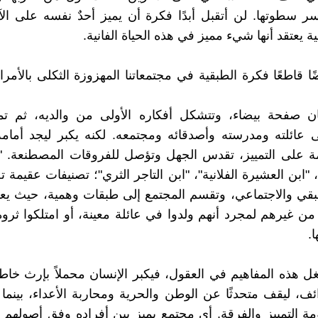
ر سطوتها. لن أتقبل أبدًا فكرة أن يميز أحدٌ نفسه على ا
ة يعتقد أنها شيء مميز في هذه الحياة الفانية.
ا قاطعًا فكرة الطبقية في مجتمعاتنا المهزوزة الثكلى بالأمر
سان صفحة بيضاء، وتتشكل أفكاره الأولى من والديه، ثم تم
ى عائلته ومدرسته وأصدقائه ومجتمعه. لكنه يكبر ليجد أما
ة على التمييز، تقدس الجهل وتؤصل للفروقات المصطنعة. "اب
، "ابن العشيرة الفلانية"، "ابن التاجر الثري"؛ تصنيفات عقيمة 
بقي والاجتماعي، وتقسم المجتمع إلى طبقات وهمية، حيث يع
من غيرهم لمجرد أنهم ولدوا في عائلة معينة، أو امتلكوا ثروة 
.
غل هذه المفاهيم في العقول، فيكبر الإنسان محملاً بإرث خاط
ائف، ليقف متحدثًا عن الوطن والحرية ومحاربة الأعداء، بينما
ة التمييز والفرقة. أي مجتمع يميز بين أفراده وفق أصولهم أ