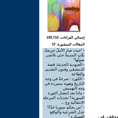
إجمالي القراءات: 199,710
المقالات المنشورة: 57
-
“حيث صار الأملُ جريمةً،
بَكَتِ المدينةُ حتى تلاشى
صوتُها”
-
العبودية الحديثة: قصة
الدمشقي وفنون التقديم
والطاعة
-
الكورد : صرخةٌ في وجه
التاريخ وهوية متمردة في
وجه التهميش
-
ماذا بعد انتصار الثورة
السورية؟ تحديات المرحلة
الانتقالية وغ ...
-
“من يحكم سوريا غدًا؟
جدل الشرعية والواقع
 ووقف في
العسكري”