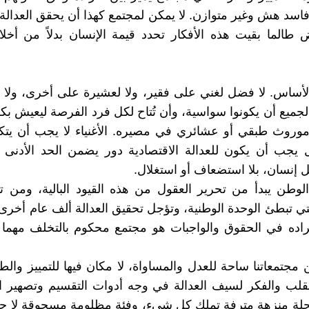
اسد هش وغير متوازن. لا يمكن لمجتمع كهذا أن يحقق العدالة،
 طالما بقيت هذه الأفكار تحدد قيمة الإنسان بدلاً من أخل
لأساس. لا فضل لغني على فقير، ولا لعشيرة على أخرى، ولا
لجميع أن يكونوا سواسية، وأن تُتاح لكل فرد الفرصة ليعيش بك
موروث طبقي أو عشائري في مصيره. الأغنياء لا يجب أن يتك
ل يجب أن يكون للعدالة الاقتصادية دور يضمن الحد الأدنى 
ل إنسان، بلا استضعاف أو استغلال.
لوطن يبدأ من تحرير العقول من هذه القيود البالية، ومن 
لتي تبطئ الوحدة الوطنية، وتؤجل تحقيق العدالة ألف عام أخرى.
راده في الحقوق والواجبات هو مجتمع محكوم بالتخلف مهما 
مجتمعاتنا ساحة للعدل والمساواة، لا مكان فيها للتمييز والطب
قلب والفكر لسيف العدالة في وجه أدوات التقسيم وتصهير ا
جلة منزهة مترفة تملك كل شيء، وفئة مظلومة مسحوقة لا حق