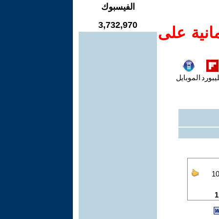
الفيسبوك
3,732,970
انية على
يبورد
الموبايل