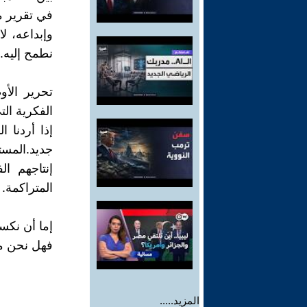
في تقرير مص
وإبداعه، ل
نطمح إليه.
تحرير الأو
الفكرية الت
إذا أردنا 
جديد.المست
إنتاجهم ال
المتراكمة.
إما أن نكسر
فهل نحن مس
المزيد.....