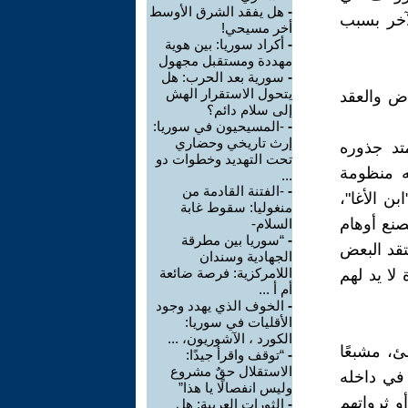
-
هل يفقد الشرق الأوسط
لآخر بسبب
أخر مسيحي!
-
أكراد سوريا: بين هوية
مهددة ومستقبل مجهول
-
سورية بعد الحرب: هل
يتحول الاستقرار الهش
اض والعقد
إلى سلام دائم؟
-
-المسيحيون في سوريا:
إرث تاريخي وحضاري
تد جذوره
تحت التهديد وخطوات دو
مه منظومة
...
-
-الفتنة القادمة من
ن الأغا"،
منغوليا: سقوط غابة
تصنع أوهام
السلام-
-
“سوريا بين مطرقة
تقد البعض
الجهادية وسندان
اللامركزية: فرصة ضائعة
لا يد لهم
أم أ ...
-
الخوف الذي يهدد وجود
الأقليات في سوريا:
الكورد ، الآشوريون، ...
ئ، مشبعًا
-
“توقف واقرأ جيدًا:
الاستقلال حقٌ مشروع
 في داخله
وليس انفصالًا يا هذا”
و ثرواتهم
-
الثورات العربية: هل