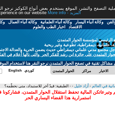
ة التصفح والنشر، الموقع يستخدم بعض أنواع الكوكيز نرجو النق
More info - المزيد
experience on our website
الفن
-
وكالة أنباء اليسار
-
وكالة أنباء العلمانية
-
وكالة أنباء العمال
-
وكا
الاقتصاد
-
اخبار الطب والعلوم
 الرئيسي لمؤسسة الحوار المتمدن
، علمانية، ديمقراطية، تطوعية وغير ربحية
ل مجتمع مدني علماني ديمقراطي حديث يضمن الحرية والعدالة الاجتم
حوار المتمدن على جائزة ابن رشد للفكر الحر والتى نالها أعلام في الفك
م مشاكل تقنية في تصفح الحوار المتمدن نرجو النقر هنا لاستخدام الموقع
كوردي
English
الاخبار
مراكز
الحوار المتمدن
سانية في العالم
-
أزاد خليل
- - الطبقية: قيدٌ آخر للاستبداد، متى نحطّمه؟
 وتبرعاتكن المالية تحفظ استقلال الحوار المتمدن، فشاركونا 
استمرارية هذا الفضاء اليساري الحر