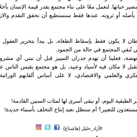
ير حياتها. لنعمل معًا على بناء مجتمع يقدر قيمة الإنسان بأخل
ا بأصله أو ثروته. عندها فقط سنستطيع أن نحقق التقدم والاز
طان لا يكون فقط بإسقاط الطغاة، بل يبدأ بتحرير العقول 
ي تُبقي المجتمع في حالة من الجمود.
النهضة، فعلينا أن نهدم جدران التمييز قبل أن نبني أي مش
قبل لا مكان فيه لأسياد وعبيد، بل هو مجتمع يقيس الناس 
فكري والعلمي والاقتصادي، لا على أساس ألقابهم الوراثية
 الطبقية اليوم، أو نبقى أسرى لها لمئات السنين القادمة!
تعدون للتغيير؟ أم سنظل نعيد إنتاج التخلف بأسماء جديدة!
#أزاد_خليل (هاشتاغ)