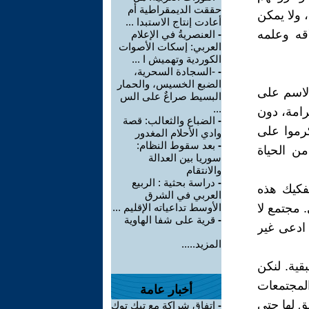
حققت الديمقراطية أم
 ولا يمكن
أعادت إنتاج الاستبدا ...
اقه وعلمه
-
العنصريةُ في الإعلام
العربي: إسكات الأصوات
الكوردية وتهميش ا ...
-
-السجادة السحرية،
الضبع الخسيس، والحمار
 لاسم على
البسيط صراعٌ على الس
...
رامة، دون
-
الضباع والثعالب: قصة
رموا على
وادي الأحلام المغدور
-
بعد سقوط النظام:
من الحياة
سوريا بين العدالة
والانتقام
-
دراسة بحثية : الربيع
تفكيك هذه
العربي في الشرق
 مجتمع لا
الأوسط تداعياته الإقليم ...
-
قرية على شفا الهاوية
ادعى غير
المزيد.....
قية. لنكن
لمجتمعات
أخبار عامة
 لها حتى
-
اتفاق شراكة مع تيك توك