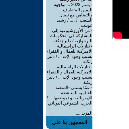
-
يسار 2023 .. مواجهة
اليمين المتطرف
والتضامن مع نضال
الشعب ال ... / رشيد
غويلب
-
من الأوروشيوعية إلى
المشاركة في الحكومات
البرجوازية / دلير زنكنة
-
تنازلات الراسمالية
الأميركية للعمال و الفقراء
بسبب وجود الإت ... / دلير
زنكنة
-
تنازلات الراسمالية
الأميركية للعمال و الفقراء
بسبب وجود الإت ... / دلير
زنكنة
-
عَمَّا يسمى -المنصة
العالمية المناهضة
للإمبريالية- و تموضعها ... /
الحزب الشيوعي اليوناني
المزيد.....
المعجبين بنا على