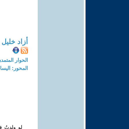
أزاد خليل
الحوار المتمدن-العدد: 8248 - 5
المحور: اليسار
لو ولدتُ 