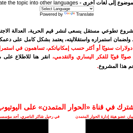
موضوع إلى لغات أخرى -
ate the topic into other languages
Powered by
Translate
شروع تطوعي مستقل يسعى لنشر قيم الحرية، العدالة الاجتم
. ولضمان استمراره واستقلاليته، يعتمد بشكل كامل على دعمك
دعمكم بمبلغ 10 دولارات سنويًا أو أكثر حسب إمكانياتكم، تساهمون في استم
وتًا قويًا للفكر اليساري والتقدمي
،
انقر هنا للاطلاع على 
م هذا المشروع
.
شترك في قناة «الحوار المتمدن» على اليوتيوب
ز، عضو هيئة إدارة الحوار المتمدن
في رحيل شاكر الناصري، أحد مؤسسي 