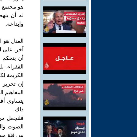
هو مجتمع ف
له أن ينهض
وإبداعه.
العدل هو ا
آخر. على ا
أن يتحكم 
الفقراء، ب
الكريمة لك
إن تحرير ا
المفاهيم ا
يتساوى أف
ذلك.
فلنجعل من 
الصوت وال
بين فئة مب