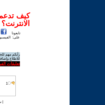
كيف تدعم-
الانترنت؟
تابعونا
على:
الفيسب
رأيكم مهم للج
للاطلاع وإضافة
تعليقات الف
|
ن