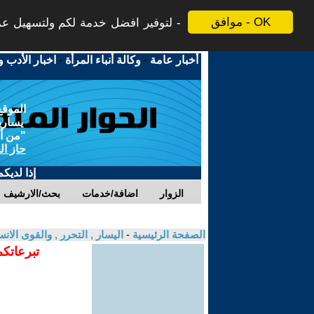
موافق - OK
لتوفير افضل خدمة لكم ولتسهيل عملي
أخبار عامة
-
وكالة أنباء المرأة
-
اخبار الأدب و
الموقع
يسارية
"من أج
حاز ال
إذا لديك
الزوار
اضافة/خدمات
بحث/الارشيف
الصفحة الرئيسية
-
اليسار , التحرر , والقوى الان
تبرعاتكم