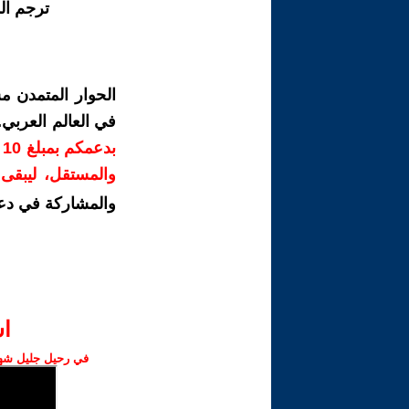
ترجم ال
الحوار المتمدن م
في العالم العربي
ب
والمستقل، ليبقى ص
والمشاركة في دع
ا‫
في رحيل جليل شهبا