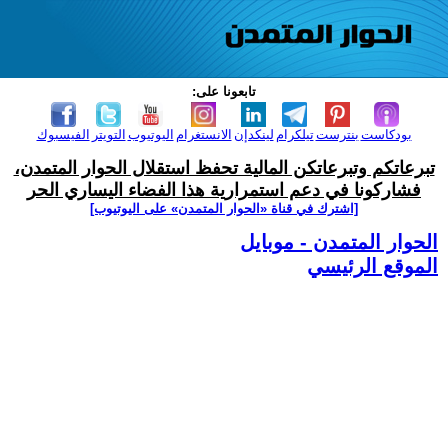
تابعونا على:
بودكاست
بنترست
تيلكرام
لينكدإن
الانستغرام
اليوتيوب
التويتر
الفيسبوك
تبرعاتكم وتبرعاتكن المالية تحفظ استقلال الحوار المتمدن،
فشاركونا في دعم استمرارية هذا الفضاء اليساري الحر
[اشترك في قناة ‫«الحوار المتمدن» على اليوتيوب]
الحوار المتمدن - موبايل
الموقع الرئيسي