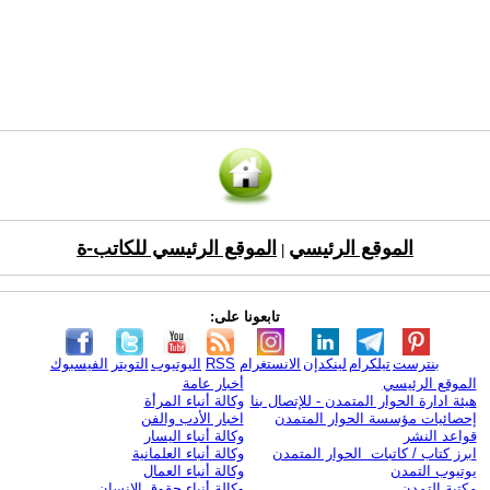
الموقع الرئيسي
الموقع الرئيسي للكاتب-ة
|
تابعونا على:
بنترست
تيلكرام
لينكدإن
الانستغرام
RSS
اليوتيوب
التويتر
الفيسبوك
الموقع الرئيسي
أخبار عامة
هيئة ادارة الحوار المتمدن - للإتصال بنا
وكالة أنباء المرأة
إحصائيات مؤسسة الحوار المتمدن
اخبار الأدب والفن
قواعد النشر
وكالة أنباء اليسار
ابرز كتاب / كاتبات الحوار المتمدن
وكالة أنباء العلمانية
يوتيوب التمدن
وكالة أنباء العمال
مكتبة التمدن
وكالة أنباء حقوق الإنسان