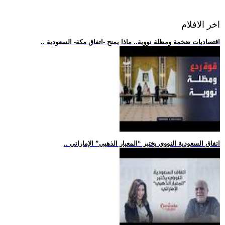
اخر الافلام
.. اقتصاديات ضخمة ومظلة نووية.. ماذا يمنح -اتفاق مكة- السعودية
.. اتفاق السعودية النووي يختبر “المعيار الذهبي” الإماراتي