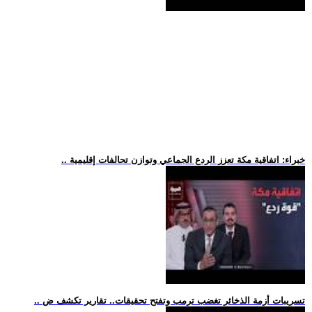
.. خبراء: اتفاقية مكة تعزز الردع الجماعي وتوازن تحالفات إقليمية
.. تسريبات أزمة الذخائر تغضب ترمب وتفتح تحقيقات.. تقارير تكشف ض