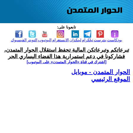
تابعونا على:
بودكاست
بنترست
تيلكرام
لينكدإن
الانستغرام
اليوتيوب
التويتر
الفيسبوك
تبرعاتكم وتبرعاتكن المالية تحفظ استقلال الحوار المتمدن،
فشاركونا في دعم استمرارية هذا الفضاء اليساري الحر
[اشترك في قناة ‫«الحوار المتمدن» على اليوتيوب]
الحوار المتمدن - موبايل
الموقع الرئيسي