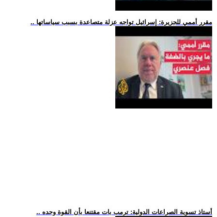
.. مقرر أممي للجزيرة: إسرائيل تواجه عزلة متصاعدة بسبب سياساتها
.. أستاذ تسوية الصراعات الدولية: ترمب بات مقتنعا بأن القوة وحده