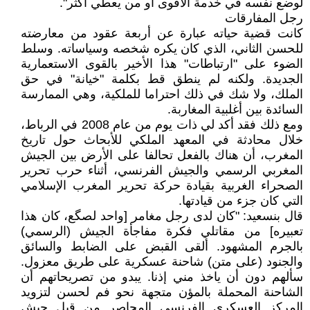
لوضع نفسه في خدمة الأقوى أو من يعطي أكثر".
رجل المفارقات
كانت قضية حياته عبارة عن أربعة عقود من معارضته
للحسن الثاني، الذي كان يكره شخصه وسياساته. وسلط
الضوء على "ارتباطات" هذا الأخير بالقوى الاستعمارية
الجديدة. ولكنه لم ينطق قط بكلمة "خيانة" في حق
الملك، ولا شك في ذلك احتراما للملكية، وهي الممارسة
السائدة بين أغلبية المغاربة.
ومع ذلك فقد أكد لي ذات يوم من عام 2008 في الرباط،
خلال محادثة في المعهد الملكي للأبحاث حول تاريخ
المغرب، أن هناك بالفعل تحالفا على الأرض بين الجيش
المغربي الرسمي والجيش الفرنسي، أثناء حرب تحرير
الصحراء الغربية بقيادة حركة تحرير المغرب الإسلامي
التي كان جزء من قيادتها.
قال بنسعيد: "كان لدى رجل مغامر [واحد لصگع، كان هذا
تعبيره] من مقاتلي فكرة مفاجأة الجيش (الرسمي)
بالجرم المشهود. ألقى القبض على الضابط والسائق
والجنود (على متن) شاحنة عسكرية على طريق معزول.
سألهم دون أن ياخذ مني إذنا. يبدو من تصريحاتهم أن
الشاحنة المحملة بالمؤن متجهة نحو فم لحسن لتزويد
المركز العسكري الفرنسي المحاصر من قبل جيش