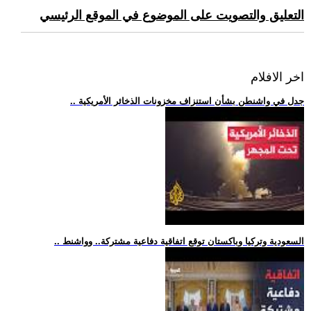
التعليق والتصويت على الموضوع في الموقع الرئيسي
اخر الافلام
.. جدل في واشنطن بشأن استنزاف مخزونات الذخائر الأمريكية
.. السعودية وتركيا وباكستان توقع اتفاقية دفاعية مشتركة.. وواشنط