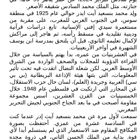
جنازته، مثل الملك محمد السادس شقيقه الأصغر.
ولِد محمد بنسعيد آيت ايدر حوالي عام 1925 في منطقة
سوس، في الجنوب الغربي للمغرب، على مقربة من
مستعمرة سيدي إفني الإسبانية. تابع دراسات قرآنية
ودينية تقليدية في مسقط رأسه، ثم هاجر إلى مراكش
لإكمال تعليمه الثانوي، قبل أن يلتحق بمدرسة ابن يوسف
الشهيرة في أواخر الأربعينيات.
في العشرينيات من عمره، بدأ يهتم بالسياسة من خلال
القراءة الدؤوبة للمجلات والصحف الواردة من الشرق
الأوسط العربي. لكن شعلة النضال اتقدت فيه تحت تأثير
المعلومات، التي بثتها هيئة الإذاعة البريطانية (بي بي
سي) العربية وجريدة (العلم)، لسان حال حزب الاستقلال،
عن المجازر التي ارتكبت في فلسطين عام 1948. خلال
الخمسينيات من القرن العشرين، أسس مجموعة
مقاومة أصبحت في ما بعد الجناح الجنوبي لجيش التحرير
المغربي.
سمعت لأول مرة عن محمد بنسعيد آيت إدر عندما كنت
في السادسة عشرة من عمري. أحتفظت بصورة
المكافح المقاوم ضد الاستعمار الذي لم يستسلم أبدا لأي
قوة. بداية من الملك الحسن الثاني، في ذروة مجده