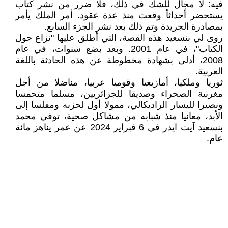
فيه: لا مجال للشك في ذلك، فلا ضرر من نشر كتاب
يستحضر أحداثاً وقعت منذ عدة عقود. أمر الملك يأمر
بمصادرة الجريدة وتم ذلك بعد نشر الجزء السابع.
روى لي بنسعيد هذه القصة، التي أطلق عليها "نزاع حول
الكتاب"، في عام 2001. وبعد بضع سنوات، في عام
2008، أدلى بشهادة مخطوطة عن هذه الحادثة باللغة
العربية.
ثوريا وملكيا، أمازيغيا وقوميا عربيا، مناضلا من أجل
مغربية الصحراء وصديقا للجزائريين، مسلما متحمسا
ونصيرا لليسار الراديكالي، ممولا أول لحزبه ومفلسا إلى
الأبد، معانيا منذ شبابه من مشاكل صحية، توفي محمد
بنسعيد آيت ايدر في 6 فبراير 2024 عن عمر يناهز مائة
عام.