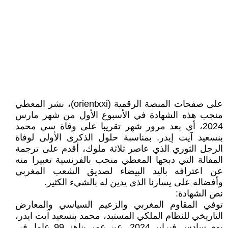
على صفحات المنصة الرقمية (orientxxi)، نشر المعطي
منجب هذه الشهادة في الأسبوع الأول من شهر مارس
2024، أي بعد مرور شهر تقريبا على وفاة سي محمد
بنسعيد آيت إيدر. بمناسبة حلول الذكرى الأولى لوفاة
الرجل الثوري الذي عاصر ثلاثة ملوك، أقدم على ترجمة
المقالة التي دبجها المعطي منجب بالفرنسية تعبيرا منه
عن اعترافه باليد البيضاء لصديق الشعب المغربي
وأفضاله على يسارنا الذي يدين له بالشيء الكثير.
نص الشهادة:
توفي المقاوم المغربي والزعيم السياسي والمعارض
التاريخي للنظام الملكي المستبد، محمد بنسعيد آيت ايدر،
يوم سادس فبراير 2024، عن عمر يناهز 99 عاما. في