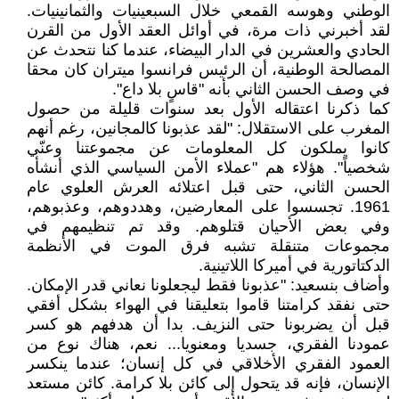
الوطني وهوسه القمعي خلال السبعينيات والثمانينيات.
لقد أخبرني ذات مرة، في أوائل العقد الأول من القرن
الحادي والعشرين في الدار البيضاء، عندما كنا نتحدث عن
المصالحة الوطنية، أن الرئيس فرانسوا ميتران كان محقا
في وصف الحسن الثاني بأنه "قاسٍ بلا داع".
كما ذكرنا اعتقاله الأول بعد سنوات قليلة من حصول
المغرب على الاستقلال: "لقد عذبونا كالمجانين، رغم أنهم
كانوا يملكون كل المعلومات عن مجموعتنا وعنّي
شخصياً". هؤلاء هم "عملاء الأمن السياسي الذي أنشأه
الحسن الثاني، حتى قبل اعتلائه العرش العلوي عام
1961. تجسسوا على المعارضين، وهددوهم، وعذبوهم،
وفي بعض الأحيان قتلوهم. وقد تم تنظيمهم في
مجموعات متنقلة تشبه فرق الموت في الأنظمة
الدكتاتورية في أميركا اللاتينية.
وأضاف بنسعيد: "عذبونا فقط ليجعلونا نعاني قدر الإمكان.
حتى نفقد كرامتنا قاموا بتعليقنا في الهواء بشكل أفقي
قبل أن يضربونا حتى النزيف. بدا أن هدفهم هو كسر
عمودنا الفقري، جسديا ومعنويا... نعم، هناك نوع من
العمود الفقري الأخلاقي في كل إنسان؛ عندما ينكسر
الإنسان، فإنه قد يتحول إلى كائن بلا كرامة. كائن مستعد