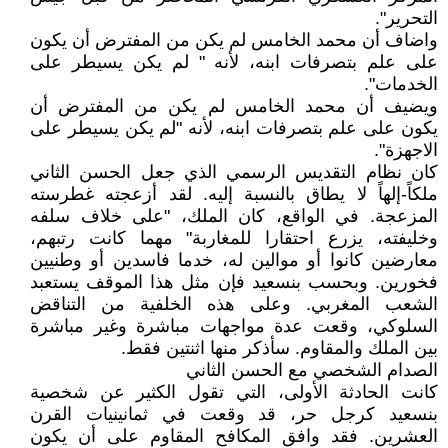
التحرير".
واضاف أن محمد الخامس لم يكن من المفترض أن يكون
على علم بتصرفات ابنه، لأنه " لم يكن يسيطر على
الخدمات".
ويضيف أن محمد الخامس لم يكن من المفترض أن
يكون على علم بتصرفات ابنه، لأنه "لم يكن يسيطر على
الاجهزة".
كان نظام التقديس الرسمي الذي جعل الحسن الثاني
ملكاً-إلهاً لا يطاق بالنسبة إليه. لقد أزعجته غطرسته
المزعجة. في الواقع، كان الملك، "على خلاف سلفه
وخليفته، يزرع احتقارا للمغاربة" مهما كانت رتبهم،
معارضين كانوا أو موالين له، خدما فاسدين أو وطنيين
فخورين. وبحسب بنسعيد فإن مثل هذا الموقف يستعبد
الشعب المغربي. وعلى هذه الخلفية من التناقض
السلوكي، وقعت عدة مواجهات مباشرة وغير مباشرة
بين الملك والمقاوم. سأذكر منها اثنتين فقط.
الصدام الشخصي مع الحسن الثاني
كانت الحادثة الأولى، التي تقول الكثير عن شخصية
بنسعيد كرجل حر، قد وقعت في ثمانينيات القرن
العشرين. فقد وافق المكافح المقاوم على أن يكون