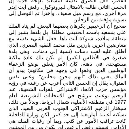
القصر، قال البصري نفسه لبنسعيد بلهجة جدية إن
الحسن الثاني طالبه بالامتثال للبروتوكول. رفض آيت إيدر
مرة أخرى، مع رسم ميل طفيف. وأخيرا تم التوصل إلى
تسوية مؤقتة بين الرجلين.
صحيح أن الزعيمين يكرهان بعضهما البعض. لم يناد الملك
على بنسعيد باسمه الحقيقي مطلقًا، بل بلفظ يشير إلى
منطقة ميلاده، شتوكة آيت باها. فعل الشيء نفسه مع
معارضين آخرين بارزين مثل محمد الفقيه البصري، الذي
أطلق عليه لقب دمنات (نسبة إلى دمنات، وهي بلدة
صغيرة في الأطلس الكبير). لم تكن تلك عادة ملكية
مستهجنة. في ذهنه، كان الأمر يتعلق بوضع الزعماء
الوطنيين الذين وقفوا في وجهه في مكانهم: يبدو أن
الملك يعني بذلك "أنهم مجرد محليين". وعلى نفس
المنوال، يقال إن الحسن الثاني أعرب عن رغبته في رؤية
مؤسس حزب الاتحاد الاشتراكي للقوات الشعبية، عبد
الرحيم بوعبيد، يترشح في الانتخابات التشريعية لعام
1977 في منطقته الأصلية، شمال الرباط. وبدلاً من ذلك،
سيختار الزعيم الاشتراكي الجنوب الغربي البعيد، الذي
تسكنه أغلبية أمازيغية إلى حد كبير. لكن وزارة الداخلية
كانت تراقب الأمور عن كثب. وبما أن رغبات الملك هي
الأوامر، فسيتم رفض الزعيم. لن يكون من بين الممثلين