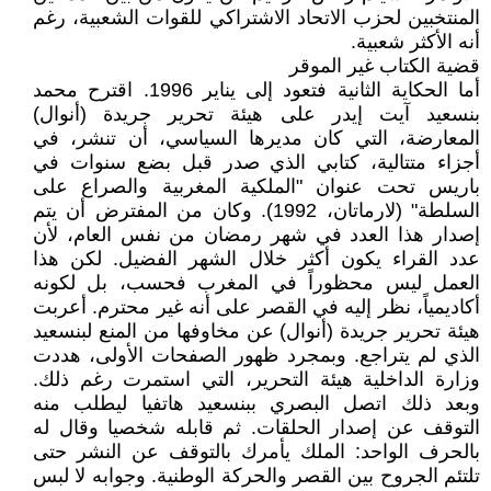
المنتخبين لحزب الاتحاد الاشتراكي للقوات الشعبية، رغم
أنه الأكثر شعبية.
قضية الكتاب غير الموقر
أما الحكاية الثانية فتعود إلى يناير 1996. اقترح محمد
بنسعيد آيت إيدر على هيئة تحرير جريدة (أنوال)
المعارضة، التي كان مديرها السياسي، أن تنشر، في
أجزاء متتالية، كتابي الذي صدر قبل بضع سنوات في
باريس تحت عنوان "الملكية المغربية والصراع على
السلطة" (لارماتان، 1992). وكان من المفترض أن يتم
إصدار هذا العدد في شهر رمضان من نفس العام، لأن
عدد القراء يكون أكثر خلال الشهر الفضيل. لكن هذا
العمل ليس محظوراً في المغرب فحسب، بل لكونه
أكاديمياً، نظر إليه في القصر على أنه غير محترم. أعربت
هيئة تحرير جريدة (أنوال) عن مخاوفها من المنع لبنسعيد
الذي لم يتراجع. وبمجرد ظهور الصفحات الأولى، هددت
وزارة الداخلية هيئة التحرير، التي استمرت رغم ذلك.
وبعد ذلك اتصل البصري ببنسعيد هاتفيا ليطلب منه
التوقف عن إصدار الحلقات. ثم قابله شخصيا وقال له
بالحرف الواحد: الملك يأمرك بالتوقف عن النشر حتى
تلتئم الجروح بين القصر والحركة الوطنية. وجوابه لا لبس