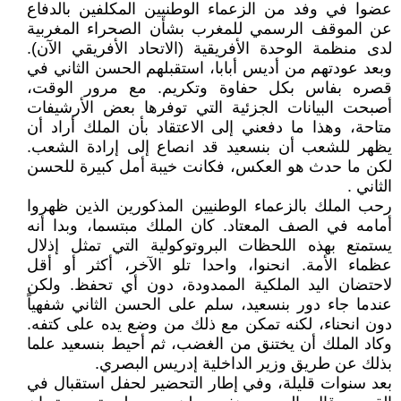
عضوا في وفد من الزعماء الوطنيين المكلفين بالدفاع
عن الموقف الرسمي للمغرب بشأن الصحراء المغربية
لدى منظمة الوحدة الأفريقية (الاتحاد الأفريقي الآن).
وبعد عودتهم من أديس أبابا، استقبلهم الحسن الثاني في
قصره بفاس بكل حفاوة وتكريم. مع مرور الوقت،
أصبحت البيانات الجزئية التي توفرها بعض الأرشيفات
متاحة، وهذا ما دفعني إلى الاعتقاد بأن الملك أراد أن
يظهر للشعب أن بنسعيد قد انصاع إلى إرادة الشعب.
لكن ما حدث هو العكس، فكانت خيبة أمل كبيرة للحسن
الثاني .
رحب الملك بالزعماء الوطنيين المذكورين الذين ظهروا
أمامه في الصف المعتاد. كان الملك مبتسما، وبدا أنه
يستمتع بهذه اللحظات البروتوكولية التي تمثل إذلال
عظماء الأمة. انحنوا، واحدا تلو الآخر، أكثر أو أقل
لاحتضان اليد الملكية الممدودة، دون أي تحفظ. ولكن
عندما جاء دور بنسعيد، سلم على الحسن الثاني شفهياً
دون انحناء، لكنه تمكن مع ذلك من وضع يده على كتفه.
وكاد الملك أن يختنق من الغضب، ثم أحيط بنسعيد علما
بذلك عن طريق وزير الداخلية إدريس البصري.
بعد سنوات قليلة، وفي إطار التحضير لحفل استقبال في