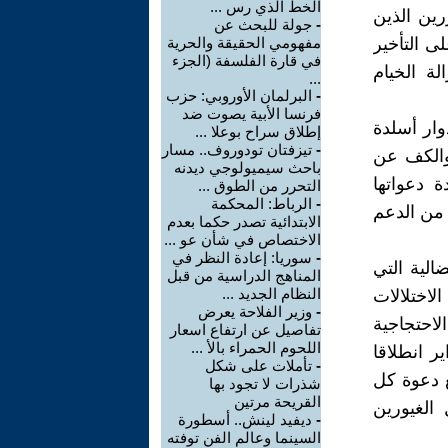
الخط الذي رس ...
رين الذين
-
جولة للبحث عن
ى التأخير
مفهومي الحقيقة والحرية
في قارة الفلسفة (الجزء
لة الخيام
...
-
البرلمان الأوروبي: حزب
فرنسا الأبية يصوت ضد
وار أسلدة
إطلاق سراح بوعلا ...
-
تيزفتان تودوروف.. مسار
 والكف عن
باحث سيميولوجي ديدنه
ة دعواتها
التحرر من الطوق ...
-
الرباط: المحكمة
من الدعم
الابتدائية تصدر حكما بعدم
الاختصاص في شأن عو ...
-
سوريا: إعادة النظر في
الية التي
المناهج الدراسية من قبل
النظام الجديد ...
اختلالات
-
وزير الفلاحة يعرض
لاحتجاجية
تفاصيل عن ارتفاع اسعار
اللحوم الحمراء بالأ ...
لمغربية لحماية المال العام، صباح الأحد 09 فبراير انطلاقا
-
تأملات على شكل
ش، مع دعوة كل
شذرات لا تجود بها
القريحة مرتين
الغيورين
-
ديفيد لينش.. أسطورة
السينما وعالم الفن توفته