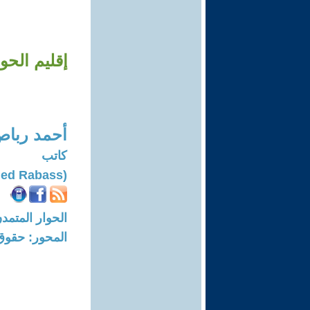
إقليم الح
أحمد ربا
كاتب
(Ahmed Rabass)
الحوار المتمدن-العدد: 8241 - 5
المحور: حقوق