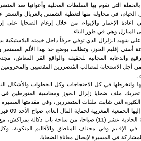
 بالحملة التي تقوم بها السلطات المحلية وأعوانها ضد المتضر
الخيام، في محاولة منها لتغطية الشمس بالغربال والتستر عل
اعادة الإعمار والإيواء، من خلال إرغام الضحايا على إزا
ى المنازل وهي في طور البناء.
على شهيد الزلزال الذي توفي حرقاً داخل خيمته البلاستيكية بد
اعة أسني إقليم الحوز، وتطالب بوضع حد لهذا الألم المستمر
قيع والدعاية المجانبة للحقيقة والواقع المُر المعاش، مجدد
 أجل الاستجابة لمطالب المُتضررين المقصيين والمحرومين 
.
ا وانخرطها في كل الاحتجاجات وكل الخطوات والأشكال النض
تحريك ملف ضحايا زلزال الحوز ومحاسبة المتورطين في ال
 الكثيرة التي شابت ملفات المتضررين، وفي مقدمتها المسيرة ا
التي دعت إليها الجمعية ا
من الساعة الحادية عشر (11) صباحا، من ساحة باب دكالة بمراك
في الإقليم وفي مختلف المناطق والأقاليم المنكوبة، وكل 
مشاركة في المسيرة لإيصال معاناة الضحايا.