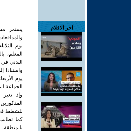
اخر الافلام
يستمر مسل
والمدافعا
يوم الثلاث
المعلم، با
البدني في حقها
واستنادا إ
يوم الأربع
الجماعة ال
وإذ تعبر 
المذكورين
للشطط في 
كما تطالب
بالمنطقة، 