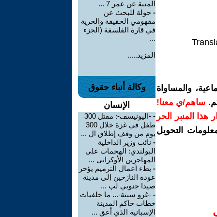
المنية عن عمر 7 ...
-
جولة للبحث عن
مفهومي الحقيقة والحرية
في قارة الفلسفة (الجزء
...
Transl
المزيد.....
وكالة أنباء حقوق
اعية، والمساواة
م.
ساهم/ي معنا!
الإنسان
رار هذا المنبر الحر
-
-اليونيسف-: مقتل 300
طفل في غزة خلال 300
معلومات التحويل
يوم من وقف إطلاق ال ...
-
نائب وزير الداخلية
البولندي: الهجمات على
المهاجرين الأوكراني ...
-
بطء أعمال الترميم يؤخر
عودة النازحين إلى مدينة
صيدا جنوبي لب ...
-
-غزو سبتة-... ما خلفيات
خطاب حاكم المدينة
الإسبانية الذي أعق ...