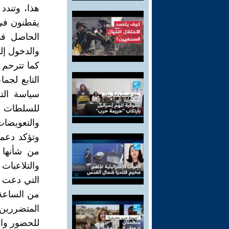
هذا، وتندد
يقطنون في 
الحاصل في 
والدخول إل
كما تترحم 
التابع لجم
سياسة التر
للسلطات من
والتعويضات
وتؤكد دعمه
من شأنها 
والتلاعبات
المتضررين 
للحضور وال