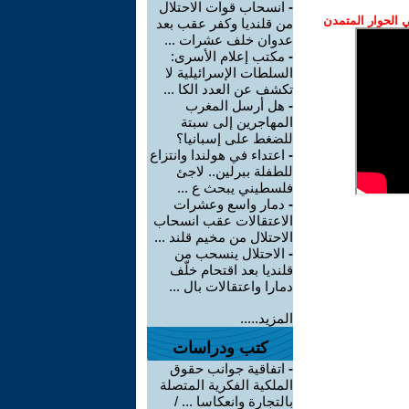
-
انسحاب قوات الاحتلال
الحوار المتمدن
من قلنديا وكفر عقب بعد
عدوان خلف عشرات ...
-
مكتب إعلام الأسرى:
السلطات الإسرائيلية لا
تكشف عن العدد الكا ...
-
هل أرسل المغرب
المهاجرين إلى سبتة
للضغط على إسبانيا؟
-
اعتداء في هولندا وانتزاع
للطفلة ببرلين.. لاجئ
فلسطيني يبحث ع ...
-
دمار واسع وعشرات
الاعتقالات عقب انسحاب
الاحتلال من مخيم قلند ...
-
الاحتلال ينسحب من
قلنديا بعد اقتحام خلّف
دمارا واعتقالات بال ...
المزيد.....
كتب ودراسات
-
اتفاقية جوانب حقوق
الملكية الفكرية المتصلة
بالتجارة وانعكاسا ... /