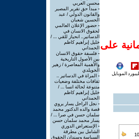
محسن العربي
-
مبدأ حق تقرير المصير
والقانون الدولي / عبد
الحسين شعبان
-
حضور الإعلان العالمي
لحقوق الانسان في
الدساتير.. انحياز للقي ... /
انية على
خليل إبراهيم كاظم
الحمداني
-
فلسفة حقوق الانسان
بين الأصول التاريخية
والأهمية المعاصرة / زهير
الخويلدي
يبورد
الموبايل
-
المراة في الدساتير ..
ثقافات مختلفة وضعيات
متنوعة لحالة انسا ... /
خليل إبراهيم كاظم
الحمداني
-
نجل الراحل يسار يروي
قصة والده الدكتور محمد
سلمان حسن في صرا ... /
يسار محمد سلمان حسن
-
الإستعراض الدوري
الشامل بين مطرقة
السياسة وسندان الحقوق