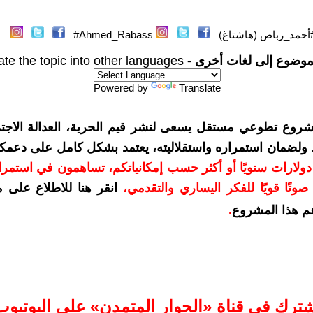
أحمد_رباص (هاشتاغ)
Ahmed_Rabass#
موضوع إلى لغات أخرى -
ate the topic into other languages
Powered by
Translate
شروع تطوعي مستقل يسعى لنشر قيم الحرية، العدالة الاجتم
. ولضمان استمراره واستقلاليته، يعتمد بشكل كامل على دعمك
دعمكم بمبلغ 10 دولارات سنويًا أو أكثر حسب إمكانياتكم، تساهمون في استم
وتًا قويًا للفكر اليساري والتقدمي
،
انقر هنا للاطلاع على 
م هذا المشروع
.
شترك في قناة «الحوار المتمدن» على اليوتيوب