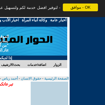
موافق - OK
لتوفير افضل خدمة لكم ولتسهيل عملي
أخبار عامة
-
وكالة أنباء المرأة
-
اخبار الأدب و
الموقع
يسارية
"من أج
حاز ال
إذا لديك
الزوار
اضافة/خدمات
بحث/الارشيف
الصفحة الرئيسية
-
حقوق الانسان
-
أحمد رباص
-
تبرعاتكم