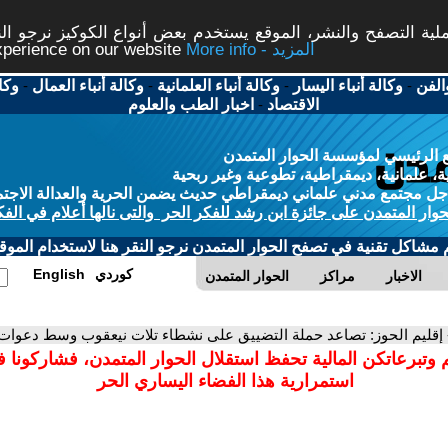
ة التصفح والنشر، الموقع يستخدم بعض أنواع الكوكيز نرجو النق
More info - المزيد
experience on our website
الفن
-
وكالة أنباء اليسار
-
وكالة أنباء العلمانية
-
وكالة أنباء العمال
-
وكا
الاقتصاد
-
اخبار الطب والعلوم
 الرئيسي لمؤسسة الحوار المتمدن
، علمانية، ديمقراطية، تطوعية وغير ربحية
ل مجتمع مدني علماني ديمقراطي حديث يضمن الحرية والعدالة الاجتم
حوار المتمدن على جائزة ابن رشد للفكر الحر والتى نالها أعلام في الفك
م مشاكل تقنية في تصفح الحوار المتمدن نرجو النقر هنا لاستخدام الموقع
كوردي
English
الاخبار
مراكز
الحوار المتمدن
 إقليم الحوز: تصاعد حملة التضييق على نشطاء تلات نيعقوب وسط دعو
 وتبرعاتكن المالية تحفظ استقلال الحوار المتمدن، فشاركونا 
استمرارية هذا الفضاء اليساري الحر