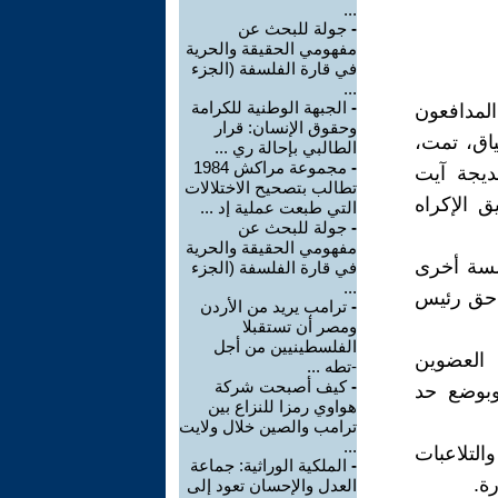
...
-
جولة للبحث عن
مفهومي الحقيقة والحرية
في قارة الفلسفة (الجزء
...
-
الجبهة الوطنية للكرامة
لمدافعون
وحقوق الإنسان: قرار
اق، تمت،
الطالبي بإحالة ري ...
-
مجموعة مراكش 1984
خديجة آيت
تطالب بتصحيح الاختلالات
 الإكراه
التي طبعت عملية إد ...
-
جولة للبحث عن
مفهومي الحقيقة والحرية
جلسة أخرى
في قارة الفلسفة (الجزء
...
ي حق رئيس
-
ترامب يريد من الأردن
ومصر أن تستقبلا
الفلسطينيين من أجل
 العضوين
-تطه ...
-
كيف أصبحت شركة
وبوضع حد
هواوي رمزا للنزاع بين
ترامب والصين خلال ولايت
...
لتلاعبات
-
الملكية الوراثية: جماعة
ة.
العدل والإحسان تعود إلى