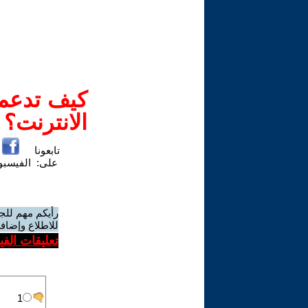
كيف تدعم-
الانترنت؟
تابعونا
على:
الفيسب
رأيكم مهم للج
للاطلاع وإضافة
تعليقات الف