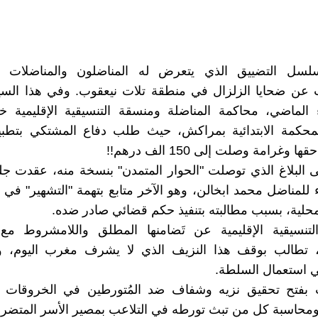
سل التضييق الذي يتعرض له المناضلون والمناضلات ا
ت عن ضحايا الزلزال في منطقة تلات نيعقوب. وفي هذا السي
اء الماضي، محاكمة المناضلة ومنسقة التنسيقية الإقليمية 
لمحكمة الابتدائية بمراكش، حيث طلب دفاع المشتكي بتطبيق
 وغرامة وصلت إلى 150 الف درهم!!
لى البلاغ الذي توصلت "الحوار المتمدن" بنسخة منه، عقدت 
اء للمناضل محمد ابخالن، وهو الآخر متابع بتهمة "التشهير" ف
محلية، بسبب مطالبته بتنفيذ حكم قضائي صادر ضده.
التنسيقية الإقليمية عن تَضامنها المطلق واللامشروط مع
، تطالب بوقف هذا النزيف الذي لا يشرف مغرب اليوم، 
استعمال السلطة.
 بفتح تحقيق نزيه وشفاف ضد المُتورطين في الخروقات وا
ومحاسبة كل من تبث تورطه في التلاعب بمصير الأسر المتضرر