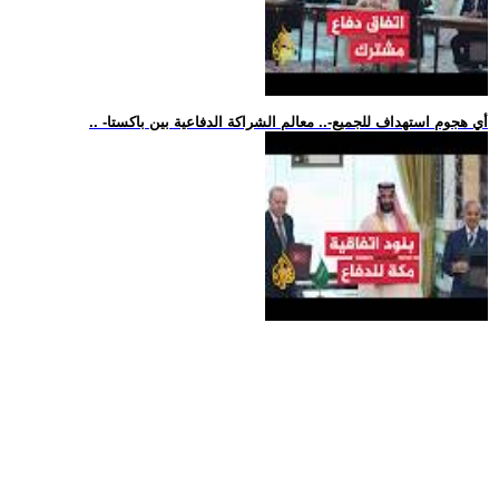
.. -أي هجوم استهداف للجميع-.. معالم الشراكة الدفاعية بين باكستا