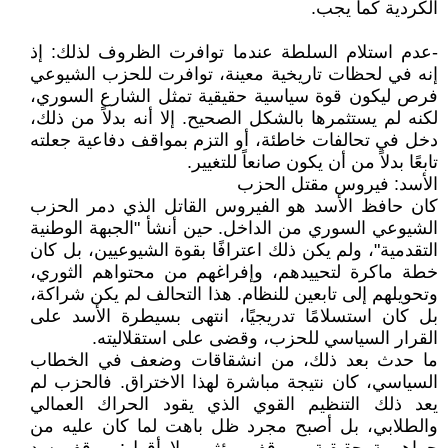
الكردية كما يجب.
-عدم استلام السلطة عندما توافرت الظروف لذلك: إذ
إنه في لحظات تاريخية معينة، توافرت للحزب الشيوعي
فرص ليكون قوة سياسية حقيقية تمثل الشارع السوري،
لكنه لم يستثمرها بالشكل الصحيح. إلا أنه بدلاً من ذلك،
دخل في تحالفات خاطئة، أو التزم بمواقف دفاعية جعلته
تابعًا بدلاً من أن يكون صانعاً للتغيير.
الأسد: فيروس مقتل الحزب
كان حافظ الأسد هو الفيروس القاتل الذي دمر الحزب
الشيوعي السوري من الداخل. حين أنشأ "الجبهة الوطنية
التقدمية"، ولم يكن ذلك اعترافًا بقوة الشيوعيين، بل كان
خطة ماكرة لتحييدهم، وإفراغهم من محتواهم الثوري،
وتحويلهم إلى تابعين للنظام. هذا التحالف لم يكن شراكة،
بل كان استسلامًا تدريجيًا، انتهى بسيطرة الأسد على
القرار السياسي للحزب، وقضى على استقلاليته.
ما حدث بعد ذلك، من انشقاقات وضعف في الخطاب
السياسي، كان نتيجة مباشرة لهذا الاختراق. فالحزب لم
يعد ذلك التنظيم القوي الذي يقود الحراك العمالي
والطلابي، بل أصبح مجرد ظل باهت لما كان عليه من