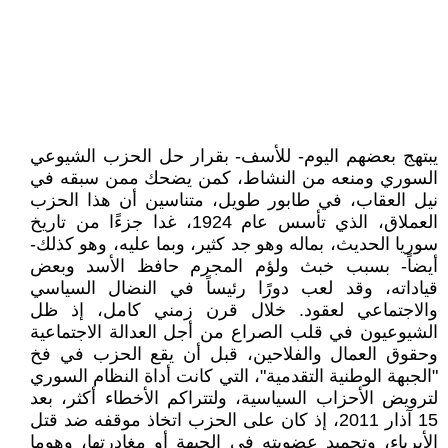
يبتهج بعضهم اليوم- للأسف- بقرار حل الحزب الشيوعي
السوري ومنعه من النشاط، كمن يضحك ممن سبقه في
نيل العقاب، في طابور طويل، متناسين أن هذا الحزب
العملاق، الذي تأسس عام 1924، غدا جزءًا من تاريخ
سوريا الحديث، بماله وهو جد كثير، وبما عليه، وهو كذلك-
أيضاً- بسبب خبث ولؤم المجرم حافظ الأسد وبعض
قياداته، وقد لعب دورًا رئيساً في النضال السياسي
والاجتماعي لعقود. خلال قرن زمني كامل، إذ ظل
الشيوعيون في قلب الصراع من أجل العدالة الاجتماعية
وحقوق العمال والفلاحين، قبل أن يقع الحزب في فخ
"الجبهة الوطنية التقدمية"، التي كانت أداة النظام السوري
لترويض الأحزاب السياسية، ولتتراكم الأخطاء أكثر، بعد
15 آذار 2011، إذ كان على الحزب اتخاذ موقفه ضد قتل
الأبرياء، وتجميد عضويته في الجبهة أو مغادرتها، وهوما