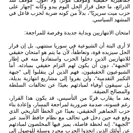
جماهيرية حقيقية وموقف مؤثر، ولا أقول: موقف سد
الذرائع، ما جعل قرار الحل اليوم يبدو وكأنه "إجهاز على
حزب ميت سريريًا"، بدلاً من كونه ضربة لحزب فاعل في
المشهد السياسي.
امتحان الانتهازيين وبداية جديدة وفرصة للمراجعة:
لا أرى البتة أن الشيوعية في سوريا ستنتهي. بل إن قرار
الحل سيزيده قوة، وتعاطفاً، لأن ما يتم هو امتحان حقيقي
للانتهازيين الذين دخلوا الحزب واستفادوا منه في إطار
"الجبهة"، دون أن يكون لهم التزام حقيقي بمبادئه. أما
الشيوعيون الحقيقيون، فهم الذين لن ينقلبوا إلى "جبهة
التكبير التقدمية"، ولن يفروا إلى مشاريع انتهازية بديلة،
بل سيبقون أوفياء لمبادئهم بعيدًا عن تحالفات السلطة
والمصالح الضيقة.
بعد ما يقارب قرنًا من التأسيس، قد يكون هذا القرار،
رغم قسوته، صدمة ضرورية لمراجعة المسار، وإعادة بناء
حزب الجماهير الحقيقي، بعيدًا عن الخطأ التاريخي الذي
وقع فيه حين دخل في تحالف مع نظام حافظ الأسد عبر
"الجبهة". إنه لحظة فاصلة، يميز فيها المخلصون لمبادئهم
عن أولئك الذين اتخذوا الحزب مجرد وسيلة للوصول إلى