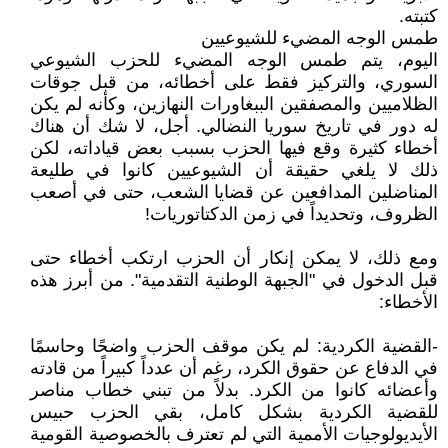
كتبته.
طمس الوجه المضيء للشيوعيين
اليوم، يتم طمس الوجه المضيء للحزب الشيوعي
السوري، والتركيز فقط على أخطائه، من قبل جوقات
الظلاميين والمصفقين الببغاورات النهازين، وكأنه لم يكن
له دور في تاريخ سوريا النضالي. أجل، لا شك أن هناك
أخطاء كثيرة وقع فيها الحزب بسبب بعض قياداته، لكن
ذلك لا يلغي حقيقة أن الشيوعيين كانوا في طليعة
المناضلين المدافعين عن قضايا الشعب، حتى في أصعب
الظروف، وتحديداً في زمن الدكتاتوريات!
ومع ذلك، لا يمكن إنكار أن الحزب ارتكب أخطاء حتى
قبل الدخول في "الجبهة الوطنية التقدمية". من أبرز هذه
الأخطاء:
-القضية الكردية: لم يكن موقف الحزب واضحًا وحاسمًا
في الدفاع عن حقوق الكرد، رغم أن عدداً كبيراً من قادته
وأعضائه كانوا من الكرد. بدلاً من تبني خطاب مناصر
للقضية الكردية بشكل كامل، بقي الحزب حبيس
الأيديولوجيات الأممية التي لم تعترف بالخصوصية القومية