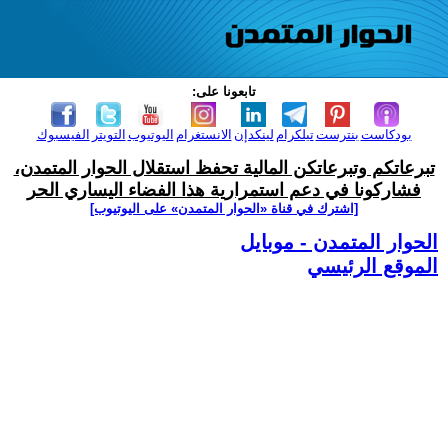
تابعونا على:
بودكاست
بنترست
تيلكرام
لينكدإن
الانستغرام
اليوتيوب
التويتر
الفيسبوك
تبرعاتكم وتبرعاتكن المالية تحفظ استقلال الحوار المتمدن،
فشاركونا في دعم استمرارية هذا الفضاء اليساري الحر
[اشترك في قناة ‫«الحوار المتمدن» على اليوتيوب]
الحوار المتمدن - موبايل
الموقع الرئيسي