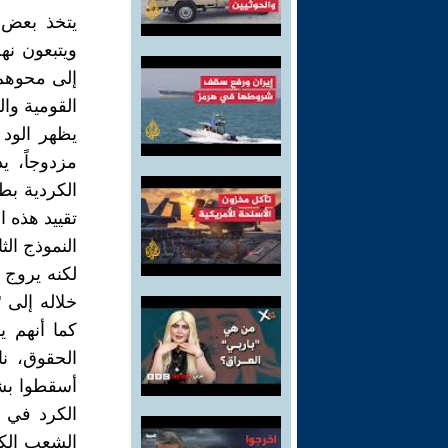
يتخذ بعض ن
ويتبعون نه
إلى محوهم،
القومية وال
يظهر الود 
مزدوجاً، ي
الكردية بط
تقييد هذه ا
النموذج ال
لكنه يروج 
خلاله إلى 
كما أنهم ي
الحقوق، ن
أسقطوا بشا
الكرد في 
الشعب الك