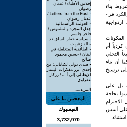
إفلاس الأطباء / عدنان
روط بناء
رضوان
Letters from the East /
-
الكرد في-
عدنان رضوان
ازدواجية
-
العولمة الرأسمالية:
جدل المجرد والملموس /
فاخر جاسم
المكونات
-
سياسة حفار الساق / د.
خالد زغريت
ردياً أم
-
الطائفية المتغلغلة في
اً التحلي
لبنان / حسين محمود
صالح
ا أن بناء
-
صدى دولي لكتاباتي: من
لى ترسيخ
إحدى أبرز مفكرات اليسار
الإيطالي إلى أ ... / رزكار
عقراوي
، بل على
المزيد.....
سوا بحاجة
المعجبين بنا على
الاحترام
الفيسبوك
ً على أسس
ستثناء.
3,732,970