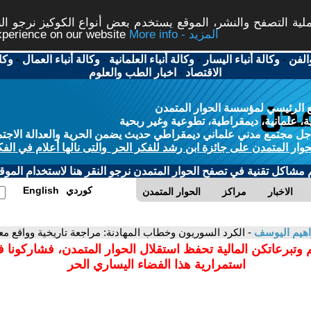
ة التصفح والنشر، الموقع يستخدم بعض أنواع الكوكيز نرجو النق
More info - المزيد
experience on our website
الفن
-
وكالة أنباء اليسار
-
وكالة أنباء العلمانية
-
وكالة أنباء العمال
-
وكا
الاقتصاد
-
اخبار الطب والعلوم
 الرئيسي لمؤسسة الحوار المتمدن
، علمانية، ديمقراطية، تطوعية وغير ربحية
ل مجتمع مدني علماني ديمقراطي حديث يضمن الحرية والعدالة الاجتم
حوار المتمدن على جائزة ابن رشد للفكر الحر والتى نالها أعلام في الفك
م مشاكل تقنية في تصفح الحوار المتمدن نرجو النقر هنا لاستخدام الموقع
كوردي
English
الاخبار
مراكز
الحوار المتمدن
اهيم اليوسف
- الكرد السوريون وخطاب المهادنة: مراجعة تاريخية وواقع م
 وتبرعاتكن المالية تحفظ استقلال الحوار المتمدن، فشاركونا 
استمرارية هذا الفضاء اليساري الحر