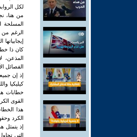
لكل الروابط
من هنا، ن
المسلحة ا
الرغم من و
إيجابياتها 
كان ذا خطا
المذعن، لا
الفصائل ال
إذ إن جميعن
كيليكيا وا
خطابات هذا
القوى الكر
هذا الخطاب
الكرد وحقه
إذ يتمثل ه
التي تحاول