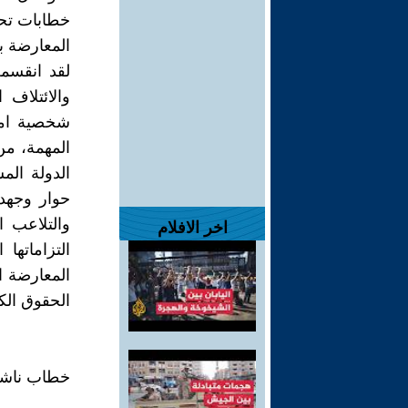
خطابات تحري
المعارضة ب
لقد انقسم
شخصية امت
المهمة، من
الدولة الم
حوار وجهد
والتلاعب 
اخر الافلام
التزاماته
المعارضة ا
الحقوق الك
خطاب ناشط