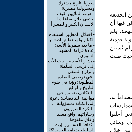
سوريا: تاريخ مشترك
ومسؤولية مصيرية
-
حزب الملايين: كيف
وريا بأي خطاب مهادنة بعد قرن ونيف"1920-2025" من الخديعة
اختفى خلال ساعات؟
ن فيها أن
الأسدان الكبير والصغير أ
...
نهجة، ولم
-
اختلال المعايير: استتفاه
هوية قومية
الكبائر واستعظام الصغائر
-
ما بعد سقوط الأسد:
م يُستثنَ
إعادة قراءة المشهد
، حيث ظلت
السوري
-
بشار الأسد من بيت الأب
إلى كرسي السلطة
ومزارع المنفى
-
في توصيف القيادة
المطلوبة: رؤية في ضوء
التاريخ والواقع
-
التكاتف ضرورة في
طداماً به.
مواجهة التناقضات: دعوة
إلى الكتابة بمسؤولية ...
 بممارسات
-
الكرد السوريون
ن أعلنوا
وخياراتهم: واقع معقد
وآفاق مفتوحة
طي وسائل
-
ثقافة العنف بين إرث
 من خلال
السلطة ودوامة الحرب2/2