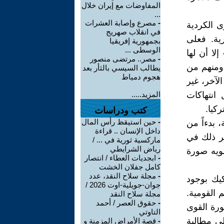
المفاوضات مع إيران خلال
...
-
مصرع وإصابة العشرات
 الكردية
في انقلاب صهريج
ية. فعلى
بجمهورية إفريقيا
الوسطى ...
لا أن لها
-
مصر.. مرتضى منصور
 ومنهم من
يطالب السيسي بالثأر بعد
هجوم دمياط
لآخر، غير
 انتهاكات
المزيد.....
كيا.
كتب ودراسات
-
حين استيقظ رأس المال
 بدءاً من
داخل الإنسان .. قراءة
كر ذلك في
ماركسية ثورية في ... /
رياض الشرايطي
شويه صورة
-
ابجديات العطاء / انتصار
كامل جفلان الخشت
-
مجلة سلاح النقد، عدد
كيك بوجود
جوان-جويلية-اوت 2026 /
 القومية.
مجلة سلاح النقد
-
حقوق العصر / أحمد
ورة القوى
التاوتي
لى مطالبة
-
قصة الأمراض المزمنة و