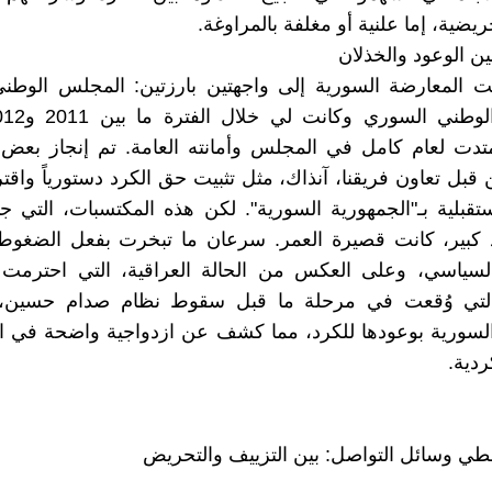
ضية، إما علنية أو مغلفة بالمراوغة.
ين الوعود والخذلان
ت المعارضة السورية إلى واجهتين بارزتين: المجلس الوطن
دت لعام كامل في المجلس وأمانته العامة. تم إنجاز بعض
 قبل تعاون فريقنا، آنذاك، مثل تثبيت حق الكرد دستورياً واقت
ستقبلية بـ"الجمهورية السورية". لكن هذه المكتسبات، التي ج
 كبير، كانت قصيرة العمر. سرعان ما تبخرت بفعل الضغوط 
السياسي، وعلى العكس من الحالة العراقية، التي احترمت 
ا التي وُقعت في مرحلة ما قبل سقوط نظام صدام حسين، 
لسورية بوعودها للكرد، مما كشف عن ازدواجية واضحة في ال
ردية.
ي وسائل التواصل: بين التزييف والتحريض