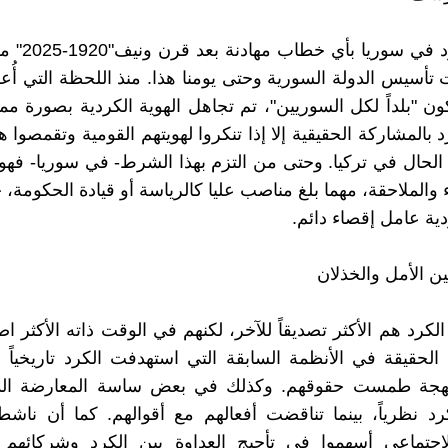
لا يثق الكرد في س
 تأسيس الدولة السورية وحتى يومنا هذا. منذ اللحظة التي أُعل
ن "بلداً لكل السوريين"، تم تجاهل الهوية الكردية بصورة مم
 بالمشاركة الحقيقية إلا إذا تنكروا لهويتهم القومية وتقمصوا 
 الحال في تركيا. وحتى من التزم بهذا الشرط- في سوريا- فهو ل
 والملاحقة، مهما بلغ مناصب عليا كالرياسة أو قيادة الحكومة
دية عامل إقصاء دائم.
ين الأمل والخذلان
لكرد هم الأكثر تصديقاً للآخر، لكنهم في الوقت ذاته الأكثر اص
لحقيقة في الأنظمة السابقة التي استهدفت الكرد تاريخياً
هجة طمست حقوقهم. وكذلك في بعض ساسة المعارضة الذي
د نظرياً، بينما تناقضت أفعالهم مع أقوالهم. كما أن ناش
لاجتماعي أسهموا في تأجيج العداوة بين الكرد وشركائهم