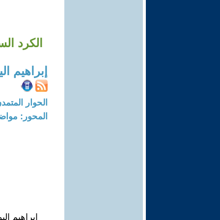
الكرد ال
إبراهيم ا
الحوار المتمدن-العدد: 8234 - 25
المحور: مواض
إبراهيم ال