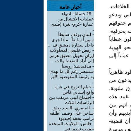
لخلافات،
أخبار عامة
-
19 جثمانا.. انتهاء
ني ويدعو
عمليات الانتشال من
هم حقوقهم
عمارة -كرم- بغزة (فيدي
...
ه بحرفية،
-
لبنان يوقف ضابطاً
ون خطاباً
سورياً سابقاً.. ماذا جرى
داخل سفارة دمشق ف ...
و الهوية
-
رفض خليجي لمحاولات
ملياً إلى
إيران تحويل مضيق هرمز
إلى أداة للضغط والت ...
-
مدفيديف: روسيا
ستنتصر رغم كل ما تهذي
د ظاهرياً
به رئيسة المفوضية الأور
 يدعون من
...
-
خيام النزوح في غزة..
ق ملتوية.
واقع إنساني قاس
تقييد هذه
-
اجتماع ليبي مرتقب بين
الرئاسات الثلاث
 انهم من
-
-المصري- السيد يعلق
يديهم وأن
ساخرا على وصف أطلقه
ترامب بحقه (فيديو)
أن قضية-
-
فانس: الولايات المتحدة
قف مدمرة
حققت تقدما في