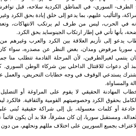
الطرف- السوري- في المناطق الكردية سلاحه، قبل توافرش
راكة، والتأليب عليهم، بما يدعو إلى خلق إبادة بحق الكرد وغير
نه في الحرب، ليس من طرف لم يرتكب الانتهاكات، وتعد 
حة، بأنها تأتي في إطار ارتكاب الجينوسايد بحق الكرد.
ب يدعو إلى تأزيم العلاقة بين الكرد والعرب وغيرهم من 
 سوريا مرفوض ومدان، بغض النظر عن مصدره، سواء كان ك
كان ينتمي لغيرالطرفين، لأن المرحلة القادمة تتطلب منا جميع
بذ أي دعوات للاقتتال الداخلي بين شركاء الوطن السوري. كم
ترك يستدعي الوقوف في وجه خطابات التحريض، والعمل ع
ة والمساواة.
طاب المهادنة الحقيقي لا يقوم على المراوغة أو التضليل
لكامل بحقوق الكرد وخصوصيتهم القومية والثقافية. فالكرد لي
خادعة أو كلمات معسولة، بل إلى شراكة حقيقية تُبنى على 
لعدالة. ومستقبل سوريا، إن كان مشرقاً، فلا بد أن يكون قائما
الاعتراف بجميع السوريين على اختلاف مللهم ونحلهم، من دون ا