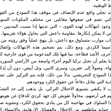
 الوطنية.
جد تجلي واقع عدم الإنصاف في موقف هذا النموذج من القوى
لتي تضم في صفوفها مقاتلين من مختلف المكونات السور
جود انتهاكات لهذه القوى – التي ندينها إذا مست المدنيين – إ
التي لا يمكن إنكارها: مقاومة داعش التي يحاول هؤلاء تقزيمها،
ب موارب متساوق مع داعش، بل ينهج عملياً وفق رؤيته من ا
سيما الكردي. ومع ذلك، يتم تضخيم هذه الانتهاكات وإغفال
أخرى، الأشد فظاعة، بما فيها تلك المدعومة من قوى خارجية كتر
ا يعلم أن تحتل تركيا اليوم أجزاء واسعة من الأراضي السورية،
للواء، وصولاً إلى عفرين، وسري كانيي، وتل أبيض، دون أن يُذ
 النموذج التحريضي. بدلاً من ذلك، فإنه يتم التركيز على ت
دية التي تقاتل دفاعاً عن حقوق الكرد ووجودهم.
 لا يكتفي بتسويغ الاحتلال التركي، بل يذهب إلى حد التش
م في أرضهم، محاولاً تقويض كل جهد كردي للدفاع عن هويتهم
ذا السلوك في مهاجمة كل من ينادي بحقوق الكرد، وتشويه ص
 حماية مناطقهم من الاحتلال والفصائل الإرهابية، والاستباق إ