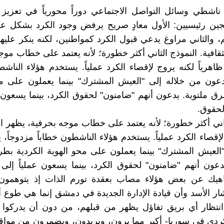
اشطي وسائل التواصل الاجتماعي دوراً محورياً في تعزيز ا
جين رئيسيين: الأول معادٍ صريح يرفض وجود الكرد بشكل عل
 والثاني مراوغ يدعي قبول الكرد كمواطنين، لكنه ينكر علي
ثقافية. النموذج الثاني أكثر خطورة؛ لأنه يعتمد على خطاب موج
ظاهرياً لكنه يروج لإقصاء الكرد عملياً. يستخدم هؤلاء الناشط
دعون من خلاله إلى "العيش المشترك" بينما يعملون على مح
رق ملتوية. يدعون أنهم "ضامنون" لحقوق الكرد، بينما يسعون ع
لحقوق.
ثاني أكثر خطورة؛ لأنه يعتمد على خطاب موجه بحرفية، يظهر الو
لإقصاء الكرد عملياً. يستخدم هؤلاء الناشطون خطاباً مزدوجاً،
"العيش المشترك" بينما يعملون على محو الهوية الكردية بطر
دعون أنهم "ضامنون" لحقوق الكرد، بينما يسعون عملياً إلى 
اهيك عن بعض هؤلاء مصاب بعقدة تورم الذات إذ يتوهمون
ر الأسد وأن قيادة الإدارة الجديدة في دمشق إنما هي طوع أ
انتظار أي بريق تفاؤل يظهر من قبلهم، من دون أن يدركوا 
ردي في سوريا- أكبر مما يرون، ويريدون، ويضمرون من موا