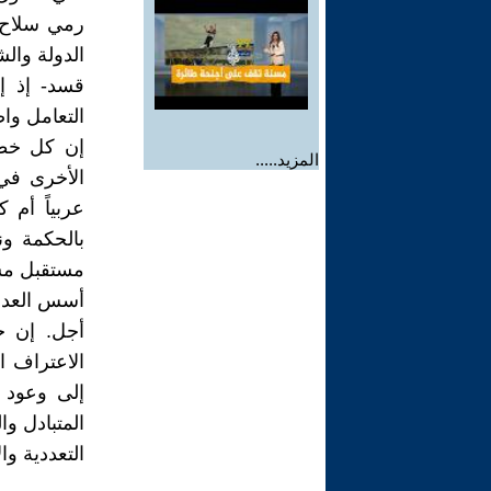
رمي سلاح 
الدولة والش
قسد- إذ إ
التعامل واض
إن كل خطا
المزيد.....
الأخرى في
عربياً أم 
بالحكمة ون
مستقبل مش
أسس العدال
أجل. إن خ
الاعتراف ا
إلى وعود 
المتبادل وا
التعددية و