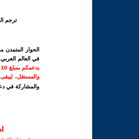
ترجم ال
الحوار المتمدن م
في العالم العربي
ب
والمستقل، ليبقى ص
والمشاركة في دع
ا‫