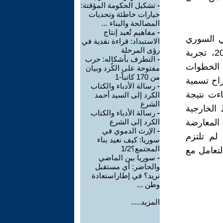
-
تشكيل الحكومة المؤقتة:
خيارات خاطئة وتحديات
المصالحة والبناء ...
-
مفاهيم تُعيد إنتاج
ي السوري
الاستبداد: قراءة نقدية في
رؤى المرحلة
والائتلاف الوطني السوري وكانت لي خلال الفترة ما بين 2011 و2012، تجربة
-
التطرف بأشكاله: حرب
 الخطوات
مفتوحة على الكُرد وبيان
من 170 كاتباً-1
راح تسمية
-
رسالة الأدباء والكتاب
اءت نتيجة
الكرد إلى السيد أحمد
الشرع
الخارجية
-
رسالة الأدباء والكتاب
المعارضة
الكرد إلى الشرع
-
الإرث الدموي في
لم تلتزم
سوريا: كيف نعيد بناء
المجتمع؟1/2
تعامل مع
-
سوريا بين الماضي
والحاضر: أي مستقبل
نريد؟ في إطاراستعادة
وطن ...
المزيد.....