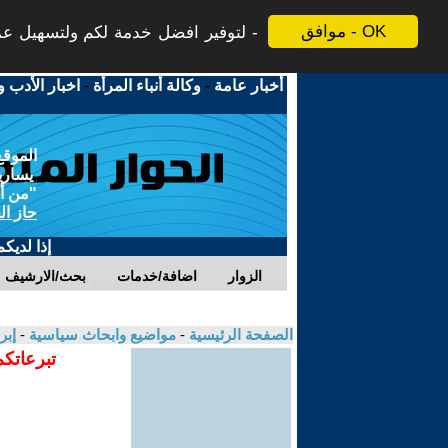
موافق - OK
لتوفير افضل خدمة لكم ولتسهيل عملي
أخبار عامة
-
وكالة أنباء المرأة
-
اخبار الأدب و
الموقع
يسارية
"من أج
حاز ال
إذا لديك
الزوار
اضافة/خدمات
بحث/الارشيف
الصفحة الرئيسية
-
مواضيع وابحاث سياسية
-
إبر
تبرعاتكم