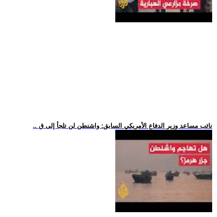
.. نائب مساعد وزير الدفاع الأمريكي السابق: واشنطن لن تلجأ إلى ق