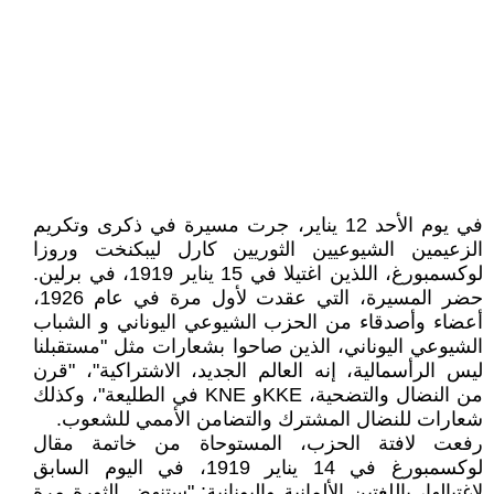
في يوم الأحد 12 يناير، جرت مسيرة في ذكرى وتكريم
الزعيمين الشيوعيين الثوريين كارل ليبكنخت وروزا
لوكسمبورغ، اللذين اغتيلا في 15 يناير 1919، في برلين.
حضر المسيرة، التي عقدت لأول مرة في عام 1926،
أعضاء وأصدقاء من الحزب الشيوعي اليوناني و الشباب
الشيوعي اليوناني، الذين صاحوا بشعارات مثل "مستقبلنا
ليس الرأسمالية، إنه العالم الجديد، الاشتراكية"، "قرن
من النضال والتضحية، KKEو KNE في الطليعة"، وكذلك
شعارات للنضال المشترك والتضامن الأممي للشعوب.
رفعت لافتة الحزب، المستوحاة من خاتمة مقال
لوكسمبورغ في 14 يناير 1919، في اليوم السابق
لاغتيالها، باللغتين الألمانية واليونانية: "ستنهض الثورة مرة