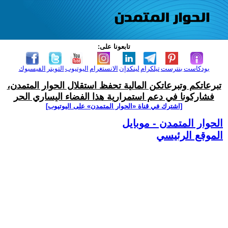
تابعونا على:
بودكاست
بنترست
تيلكرام
لينكدإن
الانستغرام
اليوتيوب
التويتر
الفيسبوك
تبرعاتكم وتبرعاتكن المالية تحفظ استقلال الحوار المتمدن،
فشاركونا في دعم استمرارية هذا الفضاء اليساري الحر
[اشترك في قناة ‫«الحوار المتمدن» على اليوتيوب]
الحوار المتمدن - موبايل
الموقع الرئيسي