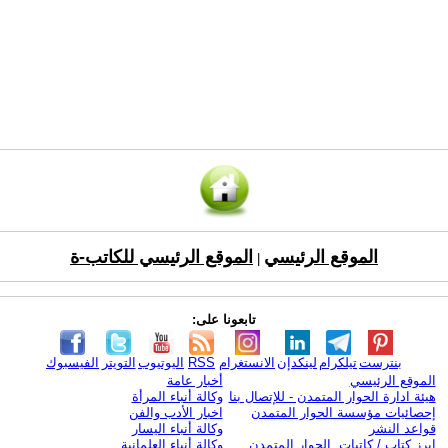
الموقع الرئيسي
الموقع الرئيسي للكاتب-ة
|
تابعونا على:
بنترست
تيلكرام
لينكدإن
الانستغرام
RSS
اليوتيوب
التويتر
الفيسبوك
الموقع الرئيسي
أخبار عامة
هيئة ادارة الحوار المتمدن - للإتصال بنا
وكالة أنباء المرأة
إحصائيات مؤسسة الحوار المتمدن
اخبار الأدب والفن
قواعد النشر
وكالة أنباء اليسار
ابرز كتاب / كاتبات الحوار المتمدن
وكالة أنباء العلمانية