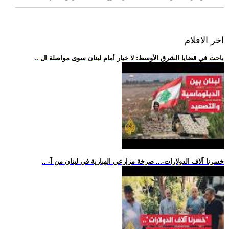
اخر الافلام
.. باحث في قضايا الشرق الأوسط: لا خيار أمام لبنان سوى مواصلة ال
.. -خسرنا آلاف الدولارات-... صرخة مزارعي الهبارية في لبنان من آ