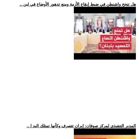
.. هل تنجح واشنطن في ضبط إيقاع الأزمة ومنع تدهور الأوضاع في لبن
.. المدير التنفيذي لمركز صوفان: إيران تتصرف وكأنها تمتلك اليد ا