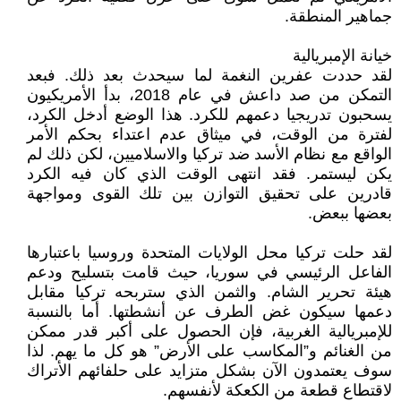
جماهير المنطقة.
خيانة الإمبريالية
لقد حددت عفرين النغمة لما سيحدث بعد ذلك. فبعد
التمكن من صد داعش في عام 2018، بدأ الأمريكيون
يسحبون تدريجيا دعمهم للكرد. هذا الوضع أدخل الكرد،
لفترة من الوقت، في ميثاق عدم اعتداء بحكم الأمر
الواقع مع نظام الأسد ضد تركيا والاسلاميين، لكن ذلك لم
يكن ليستمر. فقد انتهى الوقت الذي كان فيه الكرد
قادرين على تحقيق التوازن بين تلك القوى ومواجهة
بعضها ببعض.
لقد حلت تركيا محل الولايات المتحدة وروسيا باعتبارها
الفاعل الرئيسي في سوريا، حيث قامت بتسليح ودعم
هيئة تحرير الشام. والثمن الذي ستربحه تركيا مقابل
دعمها سيكون غض الطرف عن أنشطتها. أما بالنسبة
للإمبريالية الغربية، فإن الحصول على أكبر قدر ممكن
من الغنائم و”المكاسب على الأرض” هو كل ما يهم. لذا
سوف يعتمدون الآن بشكل متزايد على حلفائهم الأتراك
لاقتطاع قطعة من الكعكة لأنفسهم.