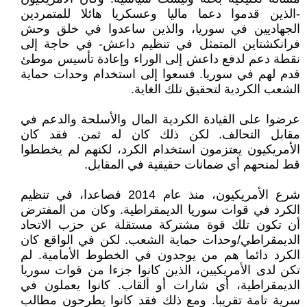
-الذين قدموا دعما ماليا وعسكريا هائلا للمتمردين
الجهاديين في سوريا، والذين ساعدوا في خلق وحش
فرانكشتاين المتمثل في تنظيم داعش- في حاجة إلى
نقطة دعم لدفع داعش إلى الوراء وإعادة تأسيس موطئ
قدم لهم في سوريا. فسعوا إلى استخدام وحدات حماية
الشعب الكردية لتحقيق تلك الغاية.
عرضوا على القيادة الكردية المال والأسلحة والدعم في
مقابل التحالف. لكن ذلك كان له ثمن. فقد كان
الأمريكيون يعتزمون استخدام الكرد، لكنهم لم يخططوا
قط لمنحهم أي ضمانات حقيقية في المقابل.
شرع الأمريكيون، منذ عام 2014 فصاعدا، في تنظيم
الكرد في قوات سوريا الديمقراطية. وكان من المفترض
أن تكون تلك قوة مشتركة مستقلة عن حزب الاتحاد
الديمقراطي/وحدات حماية الشعب. لكن في الواقع كان
الكرد دائما هم من يوجدون في الخطوط الأمامية. لم
تكن لدى الأمريكيين، الذين كانوا جزءا من قوات سوريا
الديمقراطية، أي شارات أو ألقاب. كانوا يعملون في
سرية تامة تقريبا. ومع ذلك فقد كانوا يطرحون مطالب