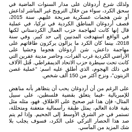
ولذلك شرع أردوغان على مدار السنوات الماضية في
سحق الكرد، سواء من خلال الترويج غير المباشر لداعش
أو شن هجمات عسكرية صريحة عليهم. سنة 2015،
قصف أردوغان المناطق الكردية في تركيا، في عملية
قال إنها كانت لمهاجمة حزب العمال الكردستاني لكنها
في الواقع استهدفت المدنيين إلى حد كبير. وفي سنة
2018، بينما كان الكرد ما يزالون يركزون طاقاتهم على
مهاجمة داعش، شن أردوغان هجوما وحشيا على
الأراضي الكردية غرب الفرات، وحاصر مدينة عفرين التي
كانت تحت سيطرة حزب الاتحاد الديمقراطي. قُتل الآلاف
في ذلك الهجوم، الذي أطلق عليه اسم: “عملية غصن
الزيتون”، ونزح أكثر من 150 ألف شخص.
على الرغم من أن أردوغان يحب أن يتظاهر بأنه مناهض
للإمبريالية -فيما يتعلق بقضية فلسطين، على سبيل
المثال- فإن هذا غير صحيح على الاطلاق. فهو، مثله مثل
بقية قادة العالم، يمثل طبقة رأسمالية متعفنة ومتحللة،
تستمر في جر الشرق الأوسط إلى الجحيم. وإذا لم يتم
صد هذا الحصار التركي على الكرد، فسوف يجلب بلا
شك المزيد من المآسي.