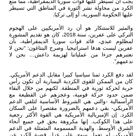
يجب أن تسيطر عليها قوات سوريا الديمقراطية، مما منع
الكرد من محاولة نشر الثورة في المناطق التي تسيطر
عليها الحكومة السورية، أو إلى تركيا.
والمثير للاستنكار هو أن رد الأمريكيين على الهجوم
التركي على عفرين، سنة 2018، كان هو تقديم المشورة
لمظلوم عبدي، قائد قوات سوريا الديمقراطية، بأن
عفرين ليست هدفا استراتيجيا. وصرح البنتاغون: “نحن لا
نعتبرهم جزءا من عملياتنا لهزيمة داعش… نحن لا
ندعمهم”.
لقد دفع الكرد ثمنا سياسيا كبيرا مقابل الدعم الأمريكي.
كان من الممكن للقوى الكردية اليسارية أن تكون رأس
حربة لحركة ثورية في المنطقة. لكنهم من خلال البقاء
ضمن حدود حركة قومية، وعجزهم عن القطيعة مع
الرأسمالية -والتي هي الشروط الأساسية لتلقي الدعم
الأمريكي- بقي دعمهم بالضرورة مقتصرا على السكان
الكرد. إن الإمبريالية الأمريكية هي القوة الأكثر رجعية
على هذا الكوكب. إنها مكروهة بحق في جميع أنحاء
الشرق الأوسط. والهدية المسمومة المتمثلة في الدعم
الأمريكي لم تعمل سوى على عزل قضية الكرد عن