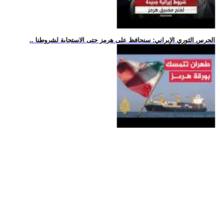
.. الحرس الثوري الإيراني: سنحافظ على هرمز حتى الاستجابة لشروطنا