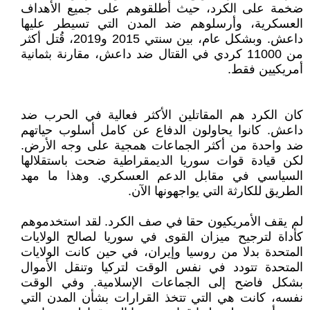
ضخمة على الكرد، حيث أطلقوهم على جميع الأهداف
العسكرية، وأرسلوهم ضد المدن التي تسيطر عليها
داعش. وبشكل عام، بين سنتي 2015 و2019، قُتل أكثر
من 11000 كردي في القتال ضد داعش، مقارنة بثمانية
أمريكيين فقط.
كان الكرد هم المقاتلين الأكثر فعالية في الحرب ضد
داعش. كانوا يحاولون الدفاع عن كامل أسلوب حياتهم
ضد واحدة من أكثر الجماعات همجية على وجه الأرض.
لكن قيادة قوات سوريا الديمقراطية ضحت باستقلالها
السياسي في مقابل الدعم العسكري. وهذا ما مهد
الطريق للكارثة التي يواجهونها الآن.
لم يقف الأمريكيون حقا في صف الكرد. لقد استخدموهم
كأداة لترجيح ميزان القوى في سوريا لصالح الولايات
المتحدة بدلا من روسيا وإيران، في حين كانت الولايات
المتحدة تتودد في نفس الوقت لتركيا وتنقل الأموال
بشكل فاضح إلى الجماعات الإسلامية. وفي الوقت
نفسه، كانت هي التي تتخذ القرارات بشأن المدن التي