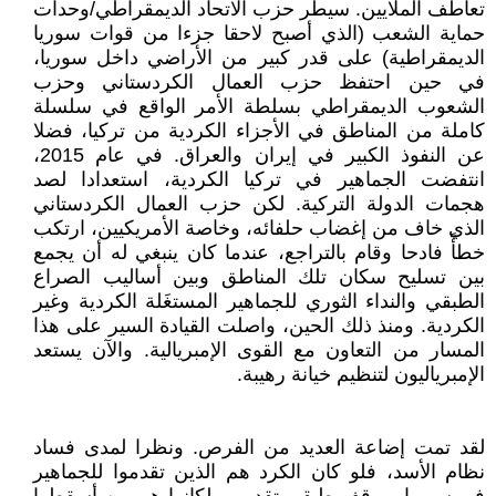
تعاطف الملايين. سيطر حزب الاتحاد الديمقراطي/وحدات
حماية الشعب (الذي أصبح لاحقا جزءا من قوات سوريا
الديمقراطية) على قدر كبير من الأراضي داخل سوريا،
في حين احتفظ حزب العمال الكردستاني وحزب
الشعوب الديمقراطي بسلطة الأمر الواقع في سلسلة
كاملة من المناطق في الأجزاء الكردية من تركيا، فضلا
عن النفوذ الكبير في إيران والعراق. في عام 2015،
انتفضت الجماهير في تركيا الكردية، استعدادا لصد
هجمات الدولة التركية. لكن حزب العمال الكردستاني
الذي خاف من إغضاب حلفائه، وخاصة الأمريكيين، ارتكب
خطأً فادحا وقام بالتراجع، عندما كان ينبغي له أن يجمع
بين تسليح سكان تلك المناطق وبين أساليب الصراع
الطبقي والنداء الثوري للجماهير المستغَلة الكردية وغير
الكردية. ومنذ ذلك الحين، واصلت القيادة السير على هذا
المسار من التعاون مع القوى الإمبريالية. والآن يستعد
الإمبرياليون لتنظيم خيانة رهيبة.
لقد تمت إضاعة العديد من الفرص. ونظرا لمدى فساد
نظام الأسد، فلو كان الكرد هم الذين تقدموا للجماهير