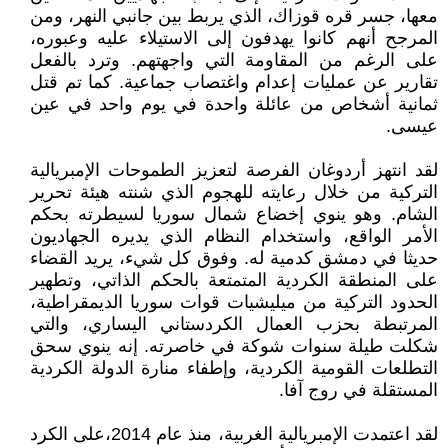
معها، جسر قره قوزاك، الذي يربط بين جانبي النهر، ومن
المرجح أنهم كانوا يهدفون إلى الاستيلاء عليه وعبوره،
على الرغم من المقاومة التي واجهتهم. وترد بالفعل
تقارير عن عمليات إعدام واغتصاب جماعية. كما تم قتل
ثمانية أشخاص من عائلة واحدة في يوم واحد في عين
عيسى.
لقد انتهز أردوغان الفرصة لتعزيز الطموحات الإمبريالية
التركية من خلال رعايته للهجوم الذي شنته هيئة تحرير
الشام. وهو ينوي إخضاع شمال سوريا لسيطرته بحكم
الأمر الواقع، واستخدام النظام الذي يديره الجهاديون
حديثا في دمشق كدمية له. وفوق كل شيء، يريد القضاء
على المنطقة الكردية المتمتعة بالحكم الذاتي، وتطهير
الحدود التركية من ميليشيات قوات سوريا الديمقراطية،
المرتبطة بحزب العمال الكردستاني اليساري، والتي
شكلت طيلة سنوات شوكة في خاصرته. إنه ينوي سحق
التطلعات القومية الكردية، وإطفاء منارة الدولة الكردية
المستقلة في روج آفا.
لقد اعتمدت الإمبريالية الغربية، منذ عام 2014،على الكرد