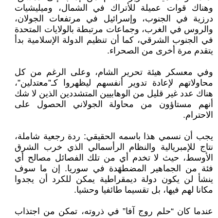
وهناك قوات عميلة للأتراك في الشمال، وميليشيات
درزية في الجنوب، وإسرائيل في مرتفعات الجولان،
والروس في الغرب، وجماعات مرتبطة بالولايات المتحدة
في الجنوب الشرقي، كما أن تنظيم الدولة الإسلامية بدأ
يتقدم مرة أخرى من الصحراء.
وفي معسكر هيئة تحرير الشام، وعلى الرغم من كل
محاولاتهم لإعادة تدوير أنفسهم ليظهروا كـ”معتدلين”،
هناك عدد غير قليل من الوهابيين المتشددين الذين لا شك
أنهم مستاؤون من محاولة الجولاني الحصول على
الاحترام.
يجب أن نسمي هذا باسمه الحقيقي: ردة رجعية شاملة،
نتاج للإمبريالية والنظام الرأسمالي الذي خرب الشرق
الأوسط، حيث لا تخدم أي من تلك الفصائل مصالح أي
فئة من الجماهير المضطهَدة في سوريا. إن ما سوف
ينشأ لن يكون دولة ديمقراطية يمكن للكرد أن يجدوا
مكانا لهم فيها، بل تقسيما طائفيا وحشيا.
عندما كان “حلم روج آفا” في ذروته، تمكن من اجتذاب