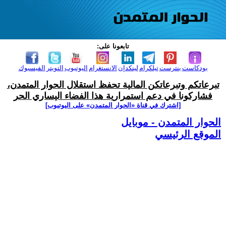
تابعونا على:
بودكاست
بنترست
تيلكرام
لينكدإن
الانستغرام
اليوتيوب
التويتر
الفيسبوك
تبرعاتكم وتبرعاتكن المالية تحفظ استقلال الحوار المتمدن،
فشاركونا في دعم استمرارية هذا الفضاء اليساري الحر
[اشترك في قناة ‫«الحوار المتمدن» على اليوتيوب]
الحوار المتمدن - موبايل
الموقع الرئيسي