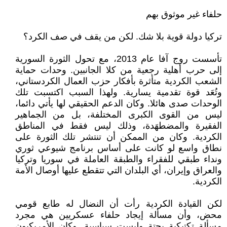
حلفاء غير موثوق بهم
تركيا دولة قوية بلا شك. لكن من يقف في صف الكرد؟
تأسست روج آفا عام 2013، مع تحول الثورة السورية
إلى حرب أهلية رجعية من كلا الجانبين. وحدات حماية
الشعب الكردية متأثرة بأفكار حزب العمال الكردستاني،
وتُعَد قوة تقدمية يسارية. ولهذا السبب اكتسبت تلك
الوحدات صدى هائلا. وكان الدعم الحقيقي لها يأتي دائما،
ليس من القوى الكبرى المختلفة، بل من الجماهير
الفقيرة والمضطهَدة، وذلك ليس فقط في المناطق
الكردية. وكان من الممكن أن تنتشر تلك الثورة على
نطاق واسع لو كانت على أساس برنامج شيوعي ثوري
ونداء طبقي للفقراء والطبقة العاملة في سوريا وتركيا
والعراق وإيران، أي البلدان التي تتقطع عليها أوصال الأمة
الكردية.
لكن القيادة الكردية رأت أن النضال له طابع قومي
محض، وأن مسألة إيجاد حلفاء عسكريين هي مجرد
مسألة تكتيكية بحتة وليست سياسية. وكان الأمريكيون