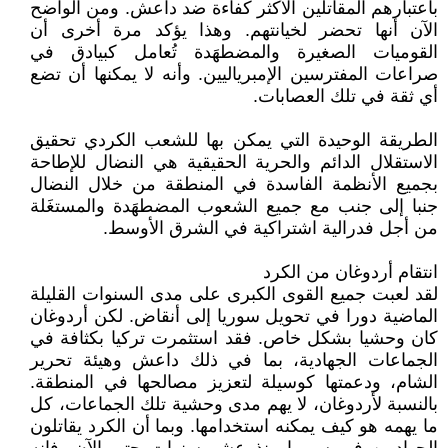
باعتبارهم المقاتلين الأكثر كفاءة ضد داعش. ومن الواضح
الآن أنها تحضر لخيانتهم. وهذا يؤكد مرة أخرى أن
القوميات الصغيرة والمضطهَدة تُعامل كبيادق في
صراعات المفترسين الإمبرياليين. وأنه لا يمكنها أن تضع
أي ثقة في تلك العصابات.
الطريقة الوحيدة التي يمكن بها للشعب الكردي تحقيق
الاستقلال الدائم والحرية الحقيقية هي النضال للإطاحة
بجميع الأنظمة الفاسدة في المنطقة من خلال النضال
جنبا إلى جنب مع جميع الشعوب المضطهَدة والمستغَلة
من أجل فدرالية اشتراكية في الشرق الأوسط.
انتقام أردوغان من الكرد
لقد لعبت جميع القوى الكبرى على مدى السنوات القليلة
الماضية دورا في تحويل سوريا إلى أنقاض. لكن أردوغان
كان وحشيا بشكل خاص. فقد استثمرت تركيا بكثافة في
الجماعات الجهادية، بما في ذلك داعش وهيئة تحرير
الشام، ودعمتها كوسيلة لتعزيز مصالحها في المنطقة.
بالنسبة لأردوغان، لا يهم مدى وحشية تلك الجماعات، كل
ما يهمه هو كيف يمكنه استخدامها. وبما أن الكرد يقاتلون