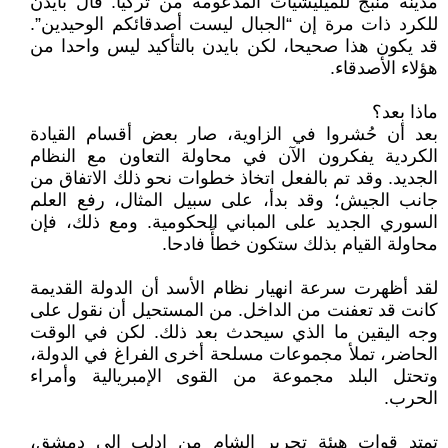
مدينة منبج للميليشيات المدعومة من تركيا. قال بايدن
للكرد ذات مرة إن “الجبال ليست أصدقائكم الوحيدين”.
قد يكون هذا صحيحا، لكن بايدن بالتأكيد ليس واحدا من
هؤلاء الأصدقاء.
ماذا بعد؟
بعد أن حُشروا في الزاوية، صار بعض أقسام القيادة
الكردية يفكرون الآن في محاولة التعاون مع النظام
الجديد. وقد تم بالفعل اتخاذ خطوات نحو ذلك الاتفاق من
جانب الجيش؛ وقد بدأ، على سبيل المثال، رفع العلم
السوري الجديد على المباني الحكومية. ومع ذلك، فإن
محاولة القيام بذلك ستكون خطأً فادحا.
لقد أظهرت سرعة انهيار نظام الأسد أن الدولة القديمة
كانت قد تعفنت من الداخل. من المستحيل أن نقول على
وجه اليقين ما الذي سيحدث بعد ذلك. لكن في الوقت
الحاضر، تملأ مجموعات مسلحة أخرى الفراغ في الدولة،
وتحتل البلد مجموعة من القوى الإمبريالية وأمراء
الحرب.
تمتد قوات هيئة تحرير الشام من إدلب إلى دمشق،