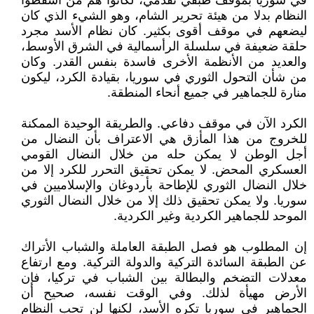
في سوريا بموقف طبقي تقدمي، لكانوا هم من أسقطوا
النظام بدلا من هيئة تحرير الشام، وهو الشيء الذي كان
ليضعهم في موقف أقوى بكثير. كان نظام الأسد مجرد
حلقة ضعيفة في سلسلة الرأسمالية في الشرق الأوسط،
والعديد من الأنظمة الأخرى فاسدة بنفس القدر. وكان
من شأن التحول الثوري في سوريا، بقيادة الكرد، ليكون
منارة للجماهير في جميع أنحاء المنطقة.
الكرد الآن في موقف دفاعي. والطريقة الوحيدة الممكنة
للخروج من هذا المأزق هي الاعتراف بأن النضال من
أجل الوطن لا يمكن حله من خلال النضال القومي
العسكري المحض. لا يمكن تحقيق التحرر للكرد إلا من
خلال النضال الثوري للإطاحة بأردوغان والإسلاميين في
سوريا. ولا يمكن تحقيق ذلك إلا من خلال النضال الثوري
الموحد للجماهير الكردية وغير الكردية.
إن المطلوب هو فصل الطبقة العاملة والشباب الأتراك
عن الطبقة السائدة التركية والدولة التركية. ومع ارتفاع
معدلات التضخم والبطالة بين الشباب في تركيا، فإن
الأرض مهيأة لذلك. وفي الوقت نفسه، صحيح أن
الجماهير في سوريا تكره الأسد، لكنها لن تحب النظام