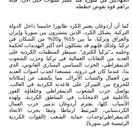
الجهاديين في سوريا منذ عشر سنوات حتى الآن، فإنه
يراهم قوة تقوض خططه.
كما أن أردوغان يعتبر الكرد طابورا خامسا داخل الدولة
التركية. يشكل الكرد، الذين ينتشرون بين سوريا وإيران
والعراق وتركيا، ما بين 15% و20% من السكان في
تركيا. ولذلك فإنهم قد يشكلون أحد أكبر التهديدات لحكمه
وحلمه بـ”تركيا الكبرى”. تسيطر المنظمات الكردية على
العديد من النقابات العمالية في تركيا وحزب الشعوب
الديمقراطي، الحزب السياسي اليساري القانوني، الذي
بدا، عندما كان في ذروته، مستعدا لجذب أصوات العديد
من العمال والشباب الأتراك، مما يكشف عن إمكاناته
للخروج من التمركز على قاعدته الكردية في الغالب.
يواصل حزب الشعوب الديمقراطي وحلفاؤه الفوز
بالأغلبية في الانتخابات في المناطق الكردية. ولهذه
الأسباب كلها، يعتزم أردوغان تدمير حزب العمال
الكردستاني، المرتبط ارتباطا وثيقا بحزب الاتحاد
الديمقراطي/وحدات حماية الشعب (القوات الكردية
الرئيسية في سوريا).