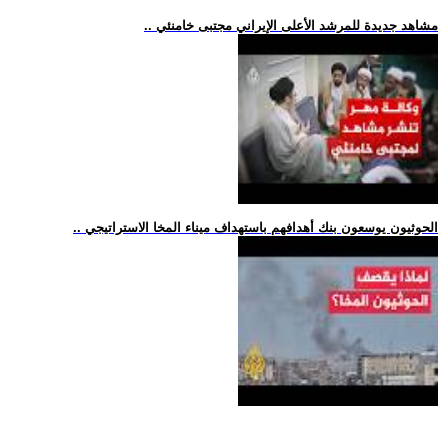
.. مشاهد جديدة للمرشد الأعلى الإيراني مجتبى خامنئي
.. الحوثيون يوسعون بنك أهدافهم باستهداف ميناء المخا الاستراتيجي