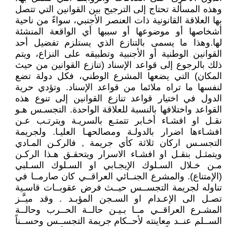
وهذه المسألة تحتاج إلى الترجيح بين القوانين التي تتصل
بها العلاقة القانونية ذات العنصر الأجنبي، سواءً من ناحية
أشخاصها أو موضوعها أو سببها أي الواقعة المنشئة
لها.وهذا ما يسمى بالتنازع الذي يستلزم تفضيل أحد
القوانين الوطنية أو الأجنبية وتطبيقه على النزاع، ويتم
ذلك بالرجوع إلى قواعد الإسناد (تنازع القوانين من حيث
المكان) التي يضعها المشرع الوطني، فكل دولة تضع
لنفسها ما تراه ملائما من قواعد الإسناد. وتؤدي حرية
الدول في اختيار قواعد تنازع القوانين إلى تنوع هذه
القواعد واختلافها بالنسبة للعلاقة الواحدة. التجسـس هـو
نقـل او افشـاء أخـابر تتمتـع بالسريـة ويترتـب عـن
افشـاءها اضرار بالدولـة ومصالحهـا العليـا. ولجريمة
التجسـس اركان ثلاثة كأي جريمة , فالركـن المـادي
ويتمثـل بنقـل او افشـاء الاسرار ويتحقـق هـذا الركـن
مـن خـلال السـلوك الإيجـابي او السـلوك السـلبي
(الإمتناع). والمشرع الجنــائي العراقــي كان صارمــا في
تناوله لجريمة التجســس حيــث فرض عقوبــات قاسـية
تصـل الى الإعـدام او السـجن المؤبـد . وقد ميـَّـز
المشـرع العراقــي مــا بـيـن حالــة الحــرب وحالــة
الســلم عنــد معاينته لأحــكام جريمة التجســس وحســناً