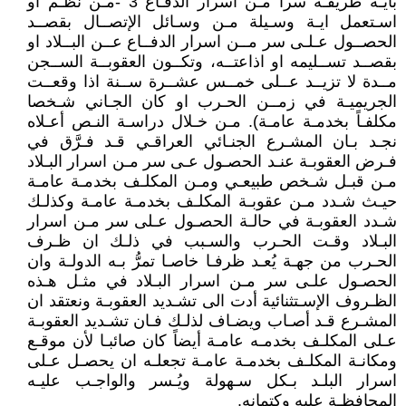
بايـة طريقـة سرا مـن اسرار الدفـاع 3 -مـن نظَّـم او
اسـتعمل ايـة وسـيلة مـن وسـائل الإتصــال بقصــد
الحصــول عـلـى سر مــن اسرار الدفــاع عــن البــلاد او
بقصــد تســليمه او اذاعتــه، وتكــون العقوبــة الســجن
مــدة لا تزيــد عــلى خمــس عشــرة ســنة اذا وقعــت
الجريميـة في زمــن الحـرب او كان الجـاني شـخصا
مكلفـاً بخدمـة عامـة). مـن خـلال دراسـة النـص أعـلاه
نجـد بـان المشـرع الجنـائي العراقـي قـد فـرَّق في
فـرض العقوبـة عنـد الحصـول عـى سر مـن اسرار البـلاد
مـن قبـل شـخص طبيعـي ومـن المكلـف بخدمـة عامـة
حيـث شـدد مـن عقوبـة المكلـف بخدمـة عامـة وكذلـك
شـدد العقوبـة في حالـة الحصـول عـلى سر مـن اسرار
البـلاد وقـت الحـرب والسـبب في ذلـك ان ظـرف
الحـرب من جهـة يُعـد ظرفـا خاصـا تمرُّ بـه الدولـة وان
الحصـول علـى سر مـن اسرار البـلاد في مثـل هـذه
الظـروف الإسـتثنائية أدت الى تشـديد العقوبـة ونعتقد ان
المشـرع قـد أصـاب ويضـاف لذلـك فـان تشـديد العقوبـة
عـلى المكلـف بخدمـه عامـة أيضاً كان صائبـا لأن موقـع
ومكانـة المكلـف بخدمـة عامـة تجعلـه ان يحصـل عـلى
اسرار البلـد بـكل سـهولة ويُـسر والواجـب عليـه
المحافظـة عليه وكتمانه.