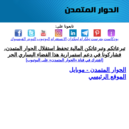
تابعونا على:
بودكاست
بنترست
تيلكرام
لينكدإن
الانستغرام
اليوتيوب
التويتر
الفيسبوك
تبرعاتكم وتبرعاتكن المالية تحفظ استقلال الحوار المتمدن،
فشاركونا في دعم استمرارية هذا الفضاء اليساري الحر
[اشترك في قناة ‫«الحوار المتمدن» على اليوتيوب]
الحوار المتمدن - موبايل
الموقع الرئيسي