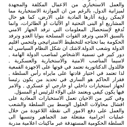
والعمل الاستخباري من الاعمال المكلفة والمجهدة
لميزانية الدول، بالرغم من ان الموازنة الاستخبارية مما
لايمكن رؤية آثارها المادية على الارض، كما هو حال
المشاريع او البنى التحتية او الآليات او الطائرات، وانما
تُدفع لإستحصال المعلومات التي ترفد الجهاز الامني
بالسبق الامني وترفد القوات المسلحة بنوايا العدو وترفد
الحكومة بما تحتاجه للتخطيط الاستراتيجي ولتحمي اقليم
الدولة وشعب الدولة.لاشك ان شكل النظام السياسي له
دور كبير في تسمية الاشخاص لمناصب الدولة الهامة ,
لاسيما المناصب الامنية والاستخبارية والعسكرية ,
فاللدول الدكتاتورية تعتمد في قوتها على الاجهزة القمعية
لذا تعتمد في اختيار قادتها على مايراه رأس السلطة ,
فقرار الحاكم هو الساري في تحديد من يكون رئيسا
لجهاز استخبارات داخلي او خارجي او عسكري , والامر
فيها يكون كيفي ويعتمد على الولاء للرئيس او المسؤل.
وفي كثير من الاحيان تعمل الاستخبارات المعادية على
افشال محاولات الحلول الوسط بين السلطة والشعب
والعمل على دفع الامور الى نقطة اللاعودة من خلال
عمليات اجرامية مفتعلة ضد الجماهير وتنسبها الى
السلطة الحكومية المستهدفة عبر ماكينات اعلامية مدربة