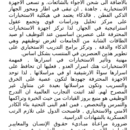
بالاضافة الى شحن الاجواء بالشائعات. و تسعى الاجهزة
الاستخبارية , جاهدة , ان تبقى في اطار ومحور الجهاز
الذكي الفطن , فالذكاء يعتمد في هيكلية الاستخبارات
على مركز تحليل ودراسات قوي وتجمع عقول
استراتيجية في الجهاز, لذا تركز اجهزة الاستخبارات
المحترفة على عنصرين اساسيين عند التوظيف او صيد
الطاقات الشابة من الجامعات لغرض توظيفهم وهي
الذكاء والدقة , وتركز برامج التدريب الاستخباري على
تطوير هذين العنصرين في المنتسب بشكل اساس.
مهنية وتأثير الاستخبارات في اسرارها , فمهمة
الاستخبارات هتك اسرار العدو , فعليها ان تحافظ على
اسرارها سواءً الارشيفية او في مراسلاتها , لذا توحد
الاجهزة المحترفة جهودها لتكون عصية على الخرق
والتسريب وتكون مراسلاتها بعيدة عن متناول غير
المصرح لهم. لقد اثبتت التجارب العالمية ان التدرج
الوظيفي هو منبع بروز القيادات من حيث الخبرة وتراكمها
والتمرس والتخصص , فمن اهم البنى التحتية بناء الكادر
الامني والاستخباري , فاصبحت الدول على تلازم الرتب
العسكرية بالشهادات الدراسية.
ضرورة مراعـاة مبـاديء حقـوق الإنسـان والمعاييـر