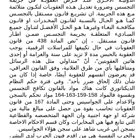
الدوليـة الأخـرى عنـد فـرض العقوبـة في جريمة
التجسس وضرورة تعديـل هـذه العقوبـات لتكـون متلائمة
مـع هذه الجريمة. ان تشريـع قانـون مسـتقل بالتجسـس
كمـا هـو الحـال بالنسـبة لقانـون المخـدرات او قانـون
مكافحـة البغـاء وغيرهـا هـو الحـل الأفضـل لتنـاول جميـع
المبـاديء المتعلقـة بجريمة التجسـس ضمـن اطـار
قانـون مسـتقل. ، إن "نص المادة 438 من قانون
العقوبات في حال تكييفها للمراسلات الرقمية، يوجب
العقوبة بالحبس مدة لا تزيد على سنة والغرامة أو إحدى
هاتين العقوبتين"، أنّ "متداولي مثل هذه الرسائل
ومتناقليها بأي من طرق العلانية، وفق القانون العراقي،
قد يعرضون أنفسهم للعقوبة أيضًا، خاصة إذا كان من
شأن ذلك إلحاق ضرر بأحد". وفي فترة حكم النظام
الديكتاتوري كانت هناك مواد بالقانون تكافح التجسس
وبقسوة فالمواد 158-159-163-164 مواد تحكم بالسجن
والاعدام على الجواسيس وحتى المادة 167 من قانون
العقوبات تحاسب بقوة من حصل على مبالغ مالية من
شركة او جهة اجنبية وان الجهة المتخصصه والقطاعية
التي تتابع فيها هي المخابرات وكان قسم الاحكام الاخاصة
بسجن ابي غريب شاهد على سجن هؤلاء الجواسيس.
والحرب النفسية هي من اقدم فنون الحرب لدى البشر،