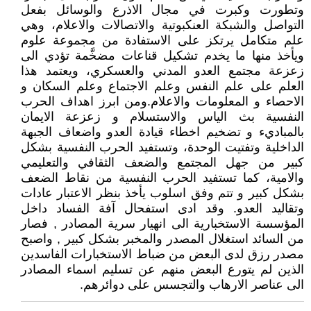
وتطورت وكبرت في مجال الاذرع والوسائل بفعل
التواصل والشبكة العنكبوتية والاتصالات والاعلام، وهي
علم متكامل يرتكز على الاستفادة من مجموعة علوم
ويأخذ منها ما يخدم تشكيل قناعات مضخَّمة تؤدي الى
زعزعة مجتمع العدو المدني والعسكري، ويعتمد هذا
العلم على علم النفس وعلم الاجتماع وعلم السكان و
الاحصاء و المعلومات والاعلام.ومن ابرز اهداف الحرب
النفسية بث الياس والاستسلام و زعزعة الايمان
بالمباديء و تضخيم اخطاء قيادة العدو واضعاف الجبهة
الداخلية وتفتيت الوحدة، وتستفيد الحرب النفسية بشكل
كبير من جهل المجتمع والضعف الثقافي والتعليمي
والامية، كما تستفيد الحرب النفسية من نقاط الضعف
بشكل كبير و تتم وفق اسلوب يأخذ بنظر الاعتبار عادات
وتقاليد العدو. وقد ادى استفحال آفة الفساد داخل
المؤسسة الاستخبارية الى انهيار سرية المصادر , فصار
من السائد استغلال المصدر والمخبر بشكل كبير , واصبح
مصدر رزق لدى البعض من ضباط الاستخبارات الفاسدين
الذين لم يتورع البعض منهم عن تسليم اسماء المصادر
الى عناصر الارهاب والتجسس على دوائرهم.