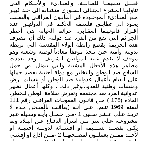
فعــل تحقيقــاً للعدالــة. والمبـاديء والأحـكام التـي
تناولهـا المشرع الجنـائي السـوري متشـابه الى حـد كبيـر
مـع المبـاديء الموجـودة في القانـون العراقـي والسـبب
يعـود الى تطابـق فلسـفة الحكـم في الدولتيـن عنـد
إقـرار قانونهـما العقـابي. جرائم الخيانة هي أخطر
الجرائم التي تقع من الفرد ضد دولته، ذلك أن مقترف
هذه الجريمة يقطع رابطة الولاء المقدسة التي تربطه
بدولته وأمته حين يتخذ موقفاً معادياً لوطنه وشعبه وهو
موقف لا يقدم عليه المواطن الشريف . وقد تعددت
مظاهر هذه الأفعال المشينة والتي تتمثل في حمل
السلاح ضد الوطن والتخابر مع دولة أجنبية بقصد حملها
على القيام بأعمال عدوانية ضد الوطن أو بتسليم أرض
ومنشآت وطنية للعدو...وغير ذلك . وكلها أعمال تظهر
عدوانية الفرد ضد مجتمعه وتعرض سلامة الوطن للخطر.
المادة (178 ) مـن قانـون العقوبـات العراقـي رقم 111
لسنة 1969 تنـص عـى انـه (يعاقـب بالسـجن مـدة لا
تزيـد عـلى عـشر سـنين 1 -مـن حصـل بأيـة وسـيلة غـير
مشروعـة عـلى سر مـن اسرار الدفـاع عـن البـلاد ولم
يكـن بقصــد تســليمه او افشــائه لدولــة اجنبيــة او
لأحــد ممــن يعملــون لمصلحتهــا 2 -مــن اذاع او افشـى