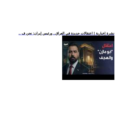
.. نشرة إخبارية | اعتقالات جديدة في العراق.. ورئيس إيران: نحن ف