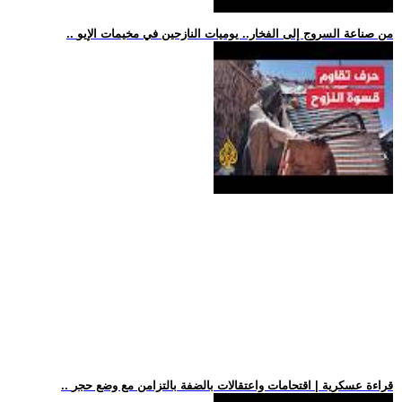
.. من صناعة السروج إلى الفخار.. يوميات النازحين في مخيمات الإيو
.. قراءة عسكرية | اقتحامات واعتقالات بالضفة بالتزامن مع وضع حجر