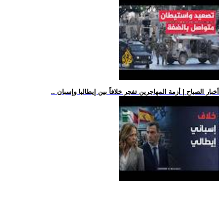
.. أخبار الصباح | أزمة المهاجرين تفجر خلافاً بين إيطاليا وإسبان