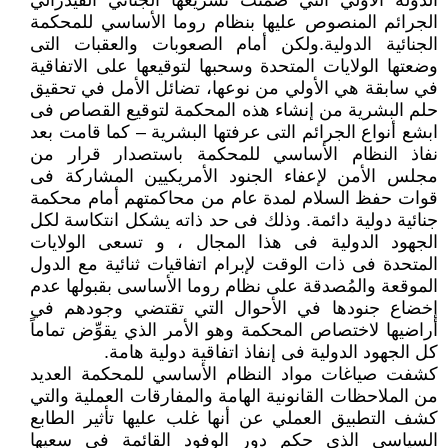
الدولة الأولي التي ضمنت تشريعها الجنائي الفيدرالي
الجرائم المنصوص عليها بنظام روما الأساسي للمحكمة
الجنائية الدولية.ولكن أمام الصعوبات والعقبات التى
وضعتها الولايات المتحدة وسحبها لتوقيعها على الاتفاقية
في سابقة هي الأولي من نوعها، تضائل الأمل في تحقيق
حلم البشرية من إنشاء هذه المحكمة لتوقيع القصاص فى
ابشع أنواع الجرائم التى عرفتها البشرية – كما قامت بعد
نفاذ النظام الأساسي للمحكمة باستصدار قرار من
مجلس الأمن لإعفاء الجنود الأمريكيين المشاركة فى
قوات حفظ السلام لمدة عام من محاكمتهم أمام محكمة
جنائية دولية دائمة. وذلك فى حد ذاته يشكل انتكاسة لكل
الجهود الدولية فى هذا المجال ، و تسعى الولايات
المتحدة فى ذات الوقت لإبرام اتفاقيات ثنائية مع الدول
الموقعة والمُصدقة على نظام روما الأساسى بقبولها عدم
إخضاع جنودها في الأحوال التي تقتضي وجودهم في
أراضيها لاختصاص المحكمة وهو الأمر الذي يقوِّض تماماً
كل الجهود الدولية فى إنفاذ اتفاقية دولية هامة.
كشفت صياغات مواد النظام الأساسي للمحكمة العديد
من الملاحظات القانونية الهامة والمفارقات العملية والتي
كشف التطبيق العملي عن أنها غلب عليها تأثير الطابع
السياسي الذي حكم دور الوفود القائمة في سعيها