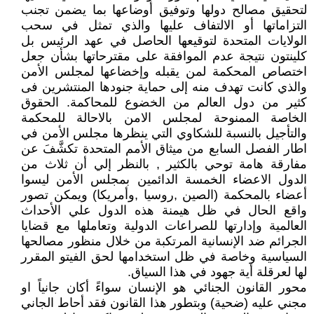
لتحقيق مصالح دولها وتوفيق أوضاعها بما يضمن تجنب
التزاماتها أو الالتفاف عليها والذي تمثل في سحب
الولايات المتحدة لتوقيعها الحاصل في عهد الرئيس بل
كلينتون نتيجة عدم الموافقة على مقترحاتها بشأن جعل
اختصاص المحكمة لمن يقبله وإخضاعها لمجلس الأمن
والذي كانت تهدف منه إلى حماية جنودها المنتشرين فى
كثير من دول العالم من الخضوع للمحاكمة. الحقوق
الخاصة الممنوحة لمجلس الامن بالاحالة للمحكمة
والتأجيل بالنسبة للشكاوي التي ينظرها مجلس الأمن في
اطار الفصل السابع من ميثاق الأمم المتحدة تكشَّفَ عن
مفارقة هامة توحي بالكثير , بالنظر إلي أن ثلاث من
الدول الاعضاء الخمسة الدائمين بمجلس الأمن ليسوا
أعضاء بالمحكمة (الصين ,روسيا ,وأمريكا) ويمكن تصور
واقع الحال في ظل هيمنة هذه الدول علي الأحداث
العالمية وإدارتها للصراعات الدولية وتعاملها مع قضايا
الجرائم ضد الإنسانية المرتكبة من خلال منظور مصالحها
السياسية وخاصة في ظل استخدامها لحق الفيتو المقرر
لها لعرقلة أية جهود في هذا السياق.
محور القانون الجنائي هو الإنسان سواءً أكان جانياً او
مجني عليه (ضحية) وبتطور هذا القانون فقد أحاط الجاني