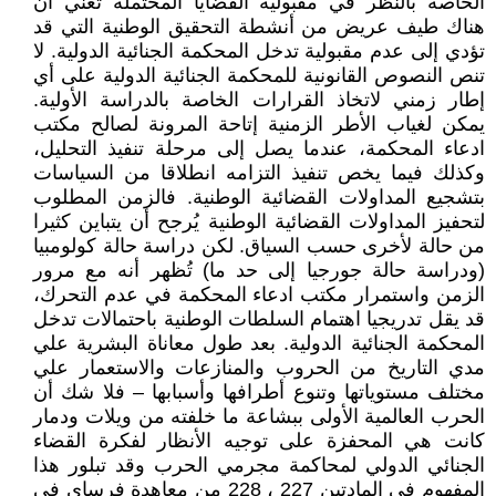
الخاصة بالنظر في مقبولية القضايا المحتملة تعني أن
هناك طيف عريض من أنشطة التحقيق الوطنية التي قد
تؤدي إلى عدم مقبولية تدخل المحكمة الجنائية الدولية. لا
تنص النصوص القانونية للمحكمة الجنائية الدولية على أي
إطار زمني لاتخاذ القرارات الخاصة بالدراسة الأولية.
يمكن لغياب الأطر الزمنية إتاحة المرونة لصالح مكتب
ادعاء المحكمة، عندما يصل إلى مرحلة تنفيذ التحليل،
وكذلك فيما يخص تنفيذ التزامه انطلاقا من السياسات
بتشجيع المداولات القضائية الوطنية. فالزمن المطلوب
لتحفيز المداولات القضائية الوطنية يُرجح أن يتباين كثيرا
من حالة لأخرى حسب السياق. لكن دراسة حالة كولومبيا
(ودراسة حالة جورجيا إلى حد ما) تُظهر أنه مع مرور
الزمن واستمرار مكتب ادعاء المحكمة في عدم التحرك،
قد يقل تدريجيا اهتمام السلطات الوطنية باحتمالات تدخل
المحكمة الجنائية الدولية. بعد طول معاناة البشرية علي
مدي التاريخ من الحروب والمنازعات والاستعمار علي
مختلف مستوياتها وتنوع أطرافها وأسبابها – فلا شك أن
الحرب العالمية الأولى ببشاعة ما خلفته من ويلات ودمار
كانت هي المحفزة على توجيه الأنظار لفكرة القضاء
الجنائي الدولي لمحاكمة مجرمي الحرب وقد تبلور هذا
المفهوم في المادتين 227 ، 228 من معاهدة فرساي في