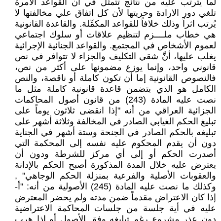
لما يترتب عليه من نتائج تتمثل في أن القواعد الآمرة
تلغي دور الارادة وحريتها لأن كل اتفاق علي مخالفتها لا
يُرتب اثراً وذلك خلافاً للقواعد المكمِّلة. والقاعدة القانونية
هي خطاب ملــــزم لتنظيم علاقات أو سلوك اجتماعي
لعموم الأشخاص في المجتمع. والقواعد الجنائية الإجرائية
يغلب عليها، أنَّ شقي التكليف والجزاء لا تتوافر في نص
قانوني واحد، وإنما يوزع مضمونها على أكثر من نص،
فالنصوص القانونية إما أن تكون كاملة أو ناقصة، والنص
الكامل هو الذي يتضمن قاعدة قانونية كاملة مثل ما
نصت عليه المادة (243) من قانون أصول المحاكمات
الجزائية العراقي من أنه "إذا انقضى ثلاثون يوماً على
تبليغ الحكم الغيابي الصادر في المخالفة وثلاثة أشهر على
تبليغه بالحكم الصادر في الجنحة وستة أشهر في الجناية
دون أن يقدم المحكوم عليه نفسه إلى المحكمة التي
أصدرت الحكم أو إلى أي مركز للشرطة ودون أن
يعترض عليه خلال المدة المذكورة أصبح الحكم بالإدانة
والعقوبات الأصلية والفرعية بمنزلة الحكم الوجاهي" ,
وكذلك ما نصت عليه المادة (245) الأصولية من أنه: "أ-
إذا كان الاعتراض مقدماً ضمن مدته ولم يحضر المعترض
عليه في أية جلسة من جلسات المحاكمة الاعتراضية
دون عذر مشروع رغم تبليغه وفق الأصول أو إذا هرب