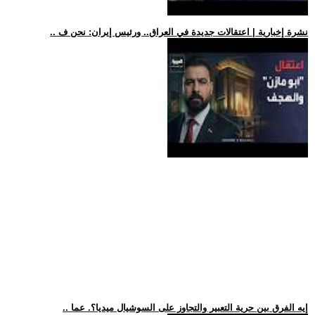
.. نشرة إخبارية | اعتقالات جديدة في العراق.. ورئيس إيران: نحن ف
.. إيه الفرق بين حرية التعبير والتجاوز على السوشيال ميديا؟. عما