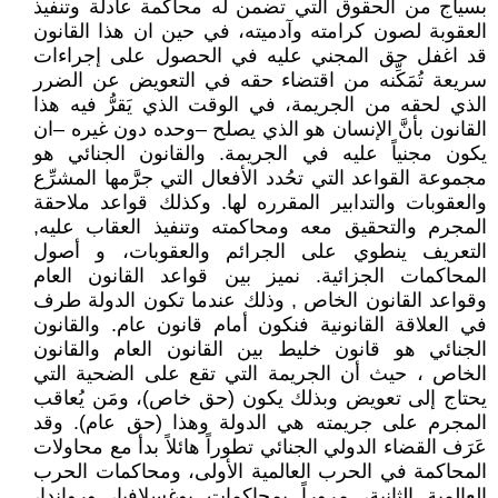
بسياج من الحقوق التي تضمن له محاكمة عادلة وتنفيذ
العقوبة لصون كرامته وآدميته، في حين ان هذا القانون
قد اغفل حق المجني عليه في الحصول على إجراءات
سريعة تُمَكِّنه من اقتضاء حقه في التعويض عن الضرر
الذي لحقه من الجريمة، في الوقت الذي يَقرُّ فيه هذا
القانون بأنَّ الإنسان هو الذي يصلح –وحده دون غيره –ان
يكون مجنياً عليه في الجريمة. والقانون الجنائي هو
مجموعة القواعد التي تحُدد الأفعال التي جرَّمها المشرِّع
والعقوبات والتدابير المقرره لها. وكذلك قواعد ملاحقة
المجرم والتحقيق معه ومحاكمته وتنفيذ العقاب عليه,
التعريف ينطوي على الجرائم والعقوبات، و أصول
المحاكمات الجزائية. نميز بين قواعد القانون العام
وقواعد القانون الخاص , وذلك عندما تكون الدولة طرف
في العلاقة القانونية فنكون أمام قانون عام. والقانون
الجنائي هو قانون خليط بين القانون العام والقانون
الخاص ، حيث أن الجريمة التي تقع على الضحية التي
يحتاج إلى تعويض وبذلك يكون (حق خاص)، ومَن يُعاقب
المجرم على جريمته هي الدولة وهذا (حق عام). وقد
عَرَف القضاء الدولي الجنائي تطوراً هائلاً بدأ مع محاولات
المحاكمة في الحرب العالمية الأولى، ومحاكمات الحرب
العالمية الثانية، مروراً بمحاكمات يوغسلافيا، ورواندا،