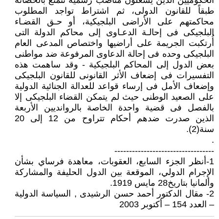
الحكوميين الذين يشغلون مناصب رسمية تتمتع بالحصانة
طبقاً للقانون الدولى، ثم اشتراط تواجد المطلوب
محاكمتهم على الأراضى البلجيكية، أو حـق القضـاء
البلجيكى فى إحالـة الدعـاوى إلى محاكم الدولة التى
أُرتكبت الجريمة على أراضيها واختصاص المدعى العام
البلجيكى وحده فى إحالة الدعاوى المرفوعة ضد مواطنى
بعض الدول إلى المحاكم البلجيكية - وقد ساهمت هذه
التفسيرات فى إضعاف الأثر القانونى للقانون البلجيكى
وإضعاف الأمل فى إرساء قواعد للعدالة الجنائية الدولية
على الصعيد الوطنى حيث لم يتمكن القضاء البلجيكى إلا
بالفصل فى قضية واحدة الخاصة بالروانديين الأربعة
الذين صدرت ضدهم أحكام تتراوح من 12 إلى 20
سنة(2).
.
----------------------------------
1-أنظر الجزء السابع، العقوبات، معاهدة فرساي بشأن
الإجرام الدولي، الموقعة بين الدول الحليفة والمشاركة
وألمانيا بتاريخ28 مايس 1919.
2- مقال الدكتور أحمد حسن الرشيدى , السياسة الدولية
– العدد 154 – أكتوبر 2003