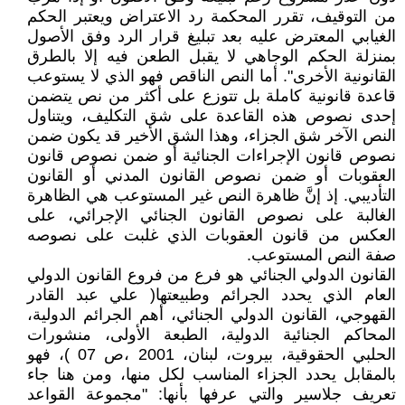
من التوقيف، تقرر المحكمة رد الاعتراض ويعتبر الحكم
الغيابي المعترض عليه بعد تبليغ قرار الرد وفق الأصول
بمنزلة الحكم الوجاهي لا يقبل الطعن فيه إلا بالطرق
القانونية الأخرى". أما النص الناقص فهو الذي لا يستوعب
قاعدة قانونية كاملة بل تتوزع على أكثر من نص يتضمن
إحدى نصوص هذه القاعدة على شق التكليف، ويتناول
النص الآخر شق الجزاء، وهذا الشق الأخير قد يكون ضمن
نصوص قانون الإجراءات الجنائية أو ضمن نصوص قانون
العقوبات أو ضمن نصوص القانون المدني أو القانون
التأديبي. إذ إنَّ ظاهرة النص غير المستوعب هي الظاهرة
الغالبة على نصوص القانون الجنائي الإجرائي، على
العكس من قانون العقوبات الذي غلبت على نصوصه
صفة النص المستوعب.
القانون الدولي الجنائي هو فرع من فروع القانون الدولي
العام الذي يحدد الجرائم وطبيعتها( علي عبد القادر
القهوجي، القانون الدولي الجنائي، أهم الجرائم الدولية،
المحاكم الجنائية الدولية، الطبعة الأولى، منشورات
الحلبي الحقوقية، بيروت، لبنان، 2001 ،ص 07 )، فهو
بالمقابل يحدد الجزاء المناسب لكل منها، ومن هنا جاء
تعريف جلاسير والتي عرفها بأنها: "مجموعة القواعد