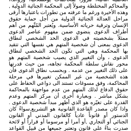
والمحاكم المختلطة وصولاً إلى المحكمة الجنائية الدولية ,
وهذه الأخيرة ورغم ما عرفته من تطورات باعتبارها أرقى
مراحل العدالة الجنائية الدولية من أجل حماية حقوق
الإنسان وترقية حرياته الأساسية. ويُعتبر المُتَّهم من أهم
أطراف الدعوى ينضوي ضمن مفهوم عناصر الدعوى
ممثلاً بشخصيته في الدعوى الحد الشخصي لنطاق
الدعوى بمعنى أن شخصية المتهم هي نفسها التي تتقيد
بها المحكمة وهي التي تكَون الحد الشخصي لنطاق
الدعوى ، وأن التغيير الذي يصيب شخصية المتهم هو
محور نقاش سلطة المحكمة تجاهه، من حيث قدرتها
على ذلك التغيير من عدمه . وبحسب نطاق الدعوى فأن
هذه الشخصية من غير الممكن تغييرها في مرحلة
المحاكمة، وفق مسوغات تستند الى دواعي الحفاظ على
حقوق الدفاع لذلك المتهم من عدم مواجهتة بالمحاكمة
بشكل مباشر . وبعبارة أخرى أن مركز المتهم وعدم
القدرة على تغيّره هو الذي أظهر مبدأ شخصية الدعوى .
واذا كان مصدر القاعدة القانونية هو التشريع,سواءً كان
الدستور أو قانوناً عادياً كالقانون المدني أو القانون
الجنائي أو التجاري ,أو أمرا أو مرسوما أو قراراً أو لائحة
صدرت بناءً على قانون وتعتبر جميعها من قبيل القواعد