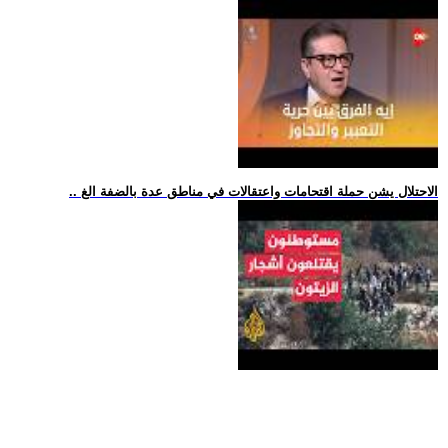
.. الاحتلال يشن حملة اقتحامات واعتقالات في مناطق عدة بالضفة الغ