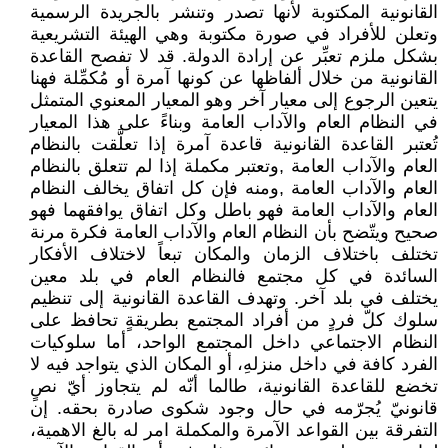
القانونية المكتوبة لأنها تصدر وتنشر بالجريدة الرسمية
وتعلن للأفراد في صورة مكتوبة وهي الهيئة التشريعية
بشكل ملزم تعبِّر عن إرادة الدولة. قد لا تفصح القاعدة
القانونية من خلال ألفاظها عن كونها آمرة أو مُكمِّلة فهنا
يتعين الرجوع إلى معيار آخر وهو المعيار المعنوي المتمثل
في النظام العام والآداب العامة وبناءً على هذا المعيار
تُعتبر القاعدة القانونية قاعدة آمرة إذا تعلَّقت بالنظام
العام والآداب العامة ,وتعتبر مكملة إذا لم تتعلق بالنظام
العام والآداب العامة ,ومنه فإن كل اتفاق يخالف النظام
العام والآداب العامة فهو باطل وكل اتفاق يوافقهما فهو
صحيح ويتّضح بأن النظام العام والآداب العامة فكرة مرنة
تختلف باختلاف الزمان والمكان تبعاً لاختلاف الأفكار
السائدة في كل مجتمع فالنظام العام في بلد معين
يختلف في بلد آخر. وتهدف القاعدة القانونية إلى تنظيم
سلوك كلّ فردٍ من أفراد المجتمع بطريقةٍ تحافظ على
النظام الاجتماعي داخل المجتمع الواحد، أما سلوكيات
الفرد كافة في داخل منزلهِ، أو المكان الذي يتواجد فيه لا
تخضع للقاعدة القانونية، طالما أنّه لم يتجاوز أيّ نصٍ
قانونيّ يُجرّمه في حال وجود شكوى صادرة بحقه. إن
التفرقة بين القواعد الآمرة والمكملة امر له بالغ الاهمية،