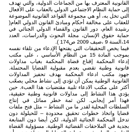
القانونية المعترف بها من الجماعات الدولية، والتي تهدف
إلى حماية النظام الاجتماعي الدولي بالعقاب على الأفعال
التي تخل به، أو هي مجموعة القواعد القانونية الموضوعة
للعقاب على مخالفة أحكام ومبادئ القانون الدولي العام(
رشيدة العام، دور القانون والقضاء الدولي الجنائي في
حماية حقوق الإنسان، مجلة البحوث والدراسات، العدد
14،السنة 9 ،صيف 2009 ص174 ).
فيما يخص التحقيقات التي يفتحها الإدعاء من تلقاء نفسه
بموجب المادة 15 من النظام الأساسي ، على مكتب
إدعاء المحكمة إقناع قضاة المحكمة بغياب مداولات
قانونية وطنية تقضي بعدم مقبولية القضايا المحتملة.
جهود مكتب ادعاء المحكمة بهدف تحفيز المداولات
القانونية الوطنية يمكن أن تؤدي إلى نشاط محلي يصعّب
أكثر على مكتب الادعاء تلبية مقتضيات هذا العبء. حين
يؤدي هذا النشاط إلى مداولات قانونية وطنية حقيقية،
فهذا أمر إيجابي. لكن ثمة خطر مماثل في إنتاج
السلطات المحلية لقدر ما من النشاط – مثل فتح ملفات
قضايا واتخاذ خطوات تحقيق محدودة – للحيلولة دون
تدخل المحكمة الجنائية الدولية، لكن أيضا دون المتابعة
بجدية في الملاحقات القضائية الوطنية. مسؤولية القضاة