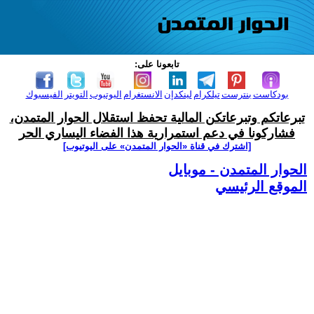
تابعونا على:
بودكاست
بنترست
تيلكرام
لينكدإن
الانستغرام
اليوتيوب
التويتر
الفيسبوك
تبرعاتكم وتبرعاتكن المالية تحفظ استقلال الحوار المتمدن،
فشاركونا في دعم استمرارية هذا الفضاء اليساري الحر
[اشترك في قناة ‫«الحوار المتمدن» على اليوتيوب]
الحوار المتمدن - موبايل
الموقع الرئيسي