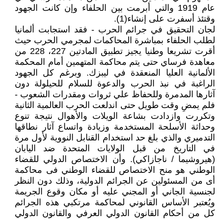
عام 1919 والتي أبرمت بين الحلفاء وإن كانت الجهود
وقتئذ أسفرت على إنشاء(1).
لجان التحقيق في جرائم الحرب - فقد استجابت ألمانيا
لطلب الحلفاء بمباشرة المحاكمات لمجرمي الحرب حيث
أقرت تشريعا وطنيا يجيز تطبيق المادتين 227، 228 من
معاهدة فرساي حتى يتم محاكمة المتهمين أمام المحكمة
الألمانية العليا المنعقدة في ليبزك. وبرغم كل الجهود
الراغبة في نبذ الحرب والدعوة للسلام للحيلولة دون
آثارها المدمرة وللحفاظ علي ثروات ومقدرات الشعوب -
فلم يمضِ وقت طويل حتى اندلعت الحرب العالمية الثانية
وتكررت وازدادت بشاعة الويلات والأهوال نتيجة تنوع
وحداثة الأسلحة المستخدمة وزيادة واتساع آثار نطاقها
التدميري والذي بلغ حد استخدام القنابل النووية لأول مرة
في التاريخ من قبل الولايات المتحدة ضد اليابان
(هيروشيما / ناجازاكي). وأن الاختصاص الدولي للقضاء
الوطني هو منح الاختصاص للقضاء الوطني فى محاكمة
أى من المسئولين عن الجرائم الدولية، وذلك دون النظر
لجنسية الجاني أو المجني عليه أو مكان وقوع الجريمة
ويُعتبر الأساس القانوني لمحاكمة مرتكبي هذه الجرائم
كل من أحكام القانون الدولي العرفي والقانون الدولي