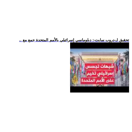
.. تحقيق لـ-دروب سايت-: دبلوماسي إسرائيلي بالأمم المتحدة جمع مع