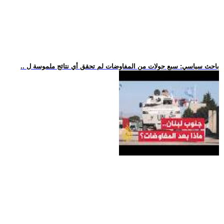
.. باحث سياسي: سبع جولات من المفاوضات لم تحقق أي نتائج ملموسة ل