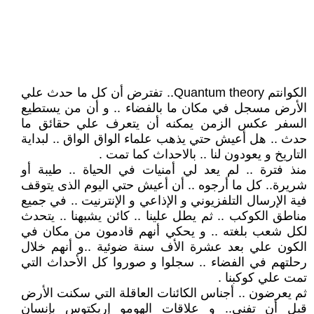
الكوانتم Quantum theory.. تفترض أن كل ما حدث علي
الأرض مسجل في مكان ما بالفضاء .. و أن من يستطيع
السفر عكس الزمن يمكنه أن يتعرف علي حقائق ما
حدث .. هل أعيش حتي يذهب علماء الواق الواق .. لبداية
التاريخ و يعودون لنا .. بالاحداث كما تمت .
منذ فترة .. لم يعد لي أمنيات في الحياة .. طيبة أو
شريرة.. كل ما أرجوه .. أن أعيش حتي اليوم الذى يتوقف
فية الإرسال التلفزيوني و الإذاعي و الإنترنيت .. في جميع
مناطق الكوكب .. ثم يطل علينا .. كائن يشبهنا .. يتحدث
لكل شعب بلغته .. و يحكي أنهم قادمون من مكان في
الكون علي بعد عشرة الأف سنة ضوئية ..و أنهم خلال
رحلتهم في الفضاء .. سجلوا و صوروا كل الأحداث التي
تمت علي كوكبنا .
ثم يعرضون .. أجناس الكائنات العاقلة التي سكنت الأرض
قبل أن تفني.. و علاقات الهومو إريكتوس بإنسان