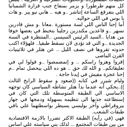
كل منهم طرطورا و يزمر بمنفاخ جنب قزازة الشمبانيا
اللي بتفرقع الساعة إتناشر ..و هيه .. هابي نيو يير .و هات
يا بوس في اللي حواليه.
أما إحنا الناس اللي لسة مستورة .معانا .و مش قادرين
نسهر ..و قاعدين مكندزين رجلينا بتخبط في بعضها خوفا
من هدايا ..السيد الرئيس السيسي ..المنتظرة في السنة
الجديدة ..و التي قد تؤدى لان نسقط طبقيا.. فلهؤلاء اكتب
حدوته تقروها في نصف الليل .. عن هتلر في ثلاثينيات
القرن الماضى
إقروا وهزوا راسكم .. و إتمصمصوا ..و قولوا لي في
تعليقاتكم.. و الله لك حق .. هو ده اللي بيحصل تمام ..م
إحنا عجزة مفيش في إيدنا حاجة .
وليام شيرر في كتابه ((صعود و سقوط الرايخ الثالث
))..يحكي أنه عندما بدأ هتلر نشاطه السياسي كان توجهه
الاساسي الي الطبقة المتوسطة تلك التي كان في
إستطاعته جذبها الى تنظيمه بسهولة ودمجها في جهاز
بيروقراطي وآخر بوليسي يسيطر بواسطتهما علي باقي
طبقات الشعب.
فهي (في رأيه) الطبقة الاكثر تضررا بالازمة الاقتصادية
من بين طبقات المجتمع ... لذلك بني سياسته علي اساس