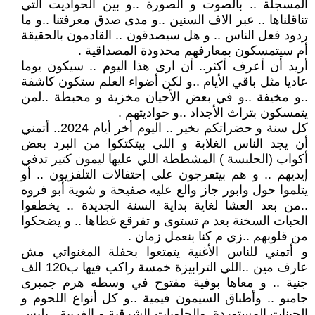
المسجلة .. بالصوت و الصورة ..و بين الحواديت التي
تناقلناها .. عبر الاف السنين ..و مدى صدق معرفتنا ..و ما
ردود فعل الناس .. و هل سيصدقون .. القادمون بالحقيقة
أم سيتمسكون بمعارفهم محدودة المصداقية .
أريد أن أعرف أكثر.. أن ارى هذا اليوم .. سيكون يوما
عاديا مثل باقي الأيام ..و لكن أضواء العلم ستكون كاشفة
..و مخيفة ..و في بعض الأحيان مخزية و محبطة ..لمن
يتمسكون بتراث الأجداد ..و حواديتهم .
كل سنة و حضراتكم بخير .. اليوم أخر أيام 2024.. أتمني
أن يجد الناس الغلابة و اللي بيتكتكوا من البرد بعض
أكواب (الحلبسة ) المشططة اللي عليها ليمون كتير تدفي
إيديهم .. و هم بيتفرجون علي إحتفالات التلفزيون .. أو
يتلموا حول وابور جاز والع عليه صفيحة و شوية أبو فروه
..من بعد العشا لغاية بداية السنة الجديدة .. يخطفوا
الحبات السخنة بعد م تستوى و تفرقع غطاها .. و يضحكوا
من قلوبهم ..زى م كنا بنعمل زمان .
و أتمني للناس الأغنية يتمتعوا بحفلة المغنواتي مش
عارف مين ..اللي الترابيزة خمسة راكب فيها ب120 الف
جنية .. و معاها بوفية مفتوح في وسطه هرم جمبرى
جامبو .. وأطباق السيمون فيمية ..و كل أنواع اللحوم و
الجبنات المستوردة..والحلويات الشرقية و الغربية . يلبس