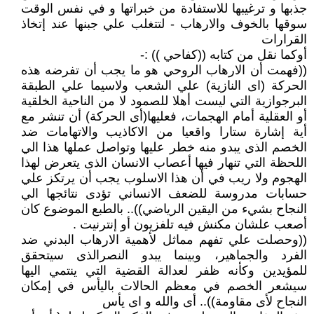
جذبها و ترغيبها للاستفادة من خبراتها و في نفس الوقت
سوقها بالخوف والارهاب - لتتغلب علي جبنها عند إتخاذ
القرارات
أوكما نقل من كتابه ((كفاحي )) :-
((فهمت أن الارهاب الروحي هو ما يجب أن تفرضه هذه
الحركة (اى النازية) علي الشعب ولاسيما علي الطبقة
البرجوازية التي ليست أهلا للصمود لا من الناحية الخلقية
أو العقلية أمام الهجمات، فعليها(أى الحركة) أن تنشر مع
أية إشارة ستارا واقعيا من الاكاذيب والاتهامات ضد
الخصم الذى يبدو منه خطر عليها وتواصل عملها هذا الي
اللحظة التي تنهار فيها أعصاب الانسان الذى يتعرض لهذا
الهجوم ولا ريب في أن هذا الاسلوب يجب أن يرتكز علي
حسابات مدروسة للضعف الانساني تؤدى نتائجها الي
النجاح بشيء من اليقين الرياضي)).. بالطبع الموضوع كان
أصعب علشان مكنش فيه تلفزيون أو إنترنيت .
((وحصلت علي تفهم مماثل لأهمية الارهاب البدني ضد
الفرد والجماهير، وبينما يبدو النصرالذى سيتحقق
للمؤيدين وكأنه ظفر لعدالة القضية التي ينتمي اليها
سيشعر الخصم في معظم الحالات باليأس في إمكان
النجاح لأى مقاومة)).. أى والله و اى يأس