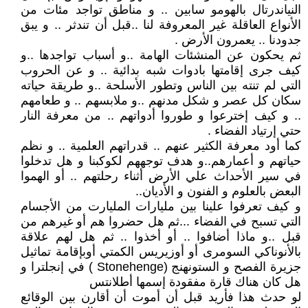
النياندرتال بالهومو سابين .. و مناطق تواجد مئات من
الأنواع العاقلة غير المعروفة لنا ..قبل أن تندثر .. و يبق
جدودنا .. يعمرون الأرض .
ثم يحكون عن المنشئات الهامة ..و أسباب تواجدها ..و
كيف جرى إقامتها بادوات شبه بدائية .. و عن الحروب
التي لم تنته بين الناس وتطور الأسلحة ..و طريقة حياته
سكان كل عصر و شكل مدنهم ..و ملابسهم .. و طعامهم
.. و كيف إخترعوا و طوروا أدواتهم .. من معرفة النار
حتي إرتياد الفضاء .
كما أود معرفة الكثير عنهم .. قدراتهم العلمية .. و نظم
حياتهم و أعمارهم..و هدف توجههم لكوكبنا و هل تدخلوا
في سير الأحداث علي الأرض أثناء رحلتهم .. أو الهموا
البعض بالعلوم و الفنون و الأديان..
و كيف تعرفوا علينا بين مليارات المليارت من الأجسام
التي تسبح في الفضاء ...ثم هل حضروا هم أو غيرهم من
قبل ..و ماذا أضافوا .. أو أخذوا .. ثم هل لهم علاقة
بالأنوناكي السومرى أو أوزيريس الكمتي أوبإقامة تماثيل
جزيرة الفصح و الستونهنج (Stonehenge ) في إنجلترا و
هل كان هناك قارة مفقودة إسمها أطلانتس
لو حدث هذا فأريد قبل أن أموت أن أقارن بين الوقائع