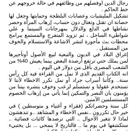
رجال الدين اوفصلهم من وظائفهم في حالة خروجهم عن
خط الحاكم .
تشكيل المليشيات وعصابات البلطجة وحمايتها وجعل لها
حصانة ان تقتل وتغتال دون حساب، إرهاب المرأة وحصر
نشاطها في الدلع والدلال بمهرجانات السينما و علي
شواطيء الساحل ، ثم تزويد المتفرج والمستمع ببرامج
محطات بث مأجورة لنشر الاشاعة والاستسلام والخوف
من المستقبل .
إغراق البلاد في الديون والتبعية لبيع الأصول أوتأجيرها
لمن يملك حتي ترتفع أرصدة البعض بينما يعيش 40% من
الشعب المصرى بأقل من دولار في اليوم .
انه الكتاب القديم الذى لا نمل من القراءة فيه كل رأس
سنة.. وكأننا أسراب جراد أو نمل نكرر الاخطاء لأننا لا
نستخدم عقولنا و نستسلم لرعب وخوف ينشره بيننا من
يؤمنون بان النصر والتمكين إنما يأتي من إرهاب الخصوم
المستسلمين الآمنين.
كل سنة وحضراتكم (فقراء و أغنياء و متوسطين ) في
خير حال تكررون ..نفس الاخطاء و المشاهد ..و تندهشون
لماذا لا تتغير الأحوال .. التي ترصدها كائنات فضائية ..
ستكشفها في يوم ما .. فالتاريخ لا ينمحي ... بل يختبيء