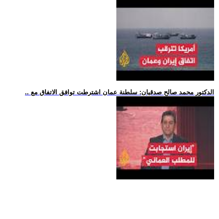
.. الدكتور محمد صالح صدقيان: سلطنة عمان اشترطت توافق الاتفاق مع