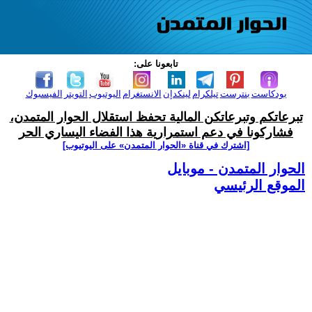
تابعونا على:
بودكاست
بنترست
تيلكرام
لينكدإن
الانستغرام
اليوتيوب
التويتر
الفيسبوك
تبرعاتكم وتبرعاتكن المالية تحفظ استقلال الحوار المتمدن،
فشاركونا في دعم استمرارية هذا الفضاء اليساري الحر
[اشترك في قناة ‫«الحوار المتمدن» على اليوتيوب]
الحوار المتمدن - موبايل
الموقع الرئيسي