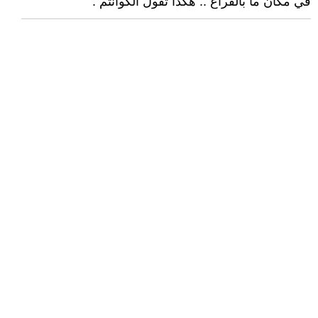
في مكان ما بالفراغ .. هكذا تقول الكوانتم .