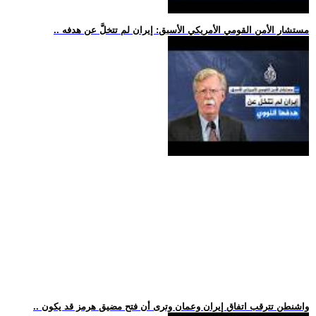
.. مستشار الأمن القومي الأمريكي الأسبق: إيران لم تتخلَّ عن هدفه
.. واشنطن تترقب اتفاق إيران وعمان وترى أن فتح مضيق هرمز قد يكون