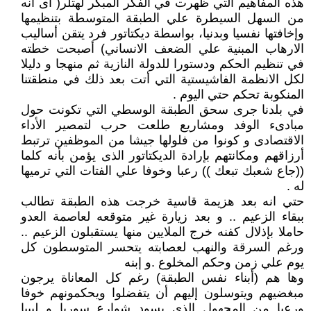
هذه المفاهيم التي ظهرت في الفكر المبكر لهتلر( أى أنه
من السهل السيطرة علي الطبقة المتوسطة بتنظيمها
وإخافتها نفسيا وبدنيا، بواسطة ديكتاتور فرد يتقن أساليب
الارهاب المبنية علي الضعف الانساني) أصبحت خطته
في تنظيم الحكم ودستورا للدولة النازية ثم منهجا و دليلا
لكل الانظمة الفاشيستية التي أتت بعد ذلك في منطقتنا
المنكوبة تحكم حتي اليوم .
في بلدنا جرى سحق الطبقة الوسطي التي تكونت حول
مبادىء الوفد ومشاريع طلعت حرب لتمصير الأداء
الاقتصادى و كونوا من فلولها جيشا من الموظفين ترتبط
أرزاقهم ومكانتهم بإرادة الديكتاتور الذى يؤمن بأنه كلما
((جاع شعبك تبعك )) رعبا وخوفا علي الفتات التي ترميها
له .
حتي انه بعد هزيمة قاسية خرجت هذه الطبقة تطالب
ببقاء الزعيم .. و بعد زيارة غير متوقعه لعاصمة العدو
حاملا بإذلال كفنه خرج الملايين منها يستقبلون الزعيم ..
ورغم السرقة والنهب لعصابته يتحسر المتوسطون كل
يوم علي زمن وحكم المخلوع .و إبنه
وها هم (أبناء نفس الطبقة) رغم كل المعاناة يرجون
مبغضيهم ويتوسلون إليهم أن يتفضلوا ويحكمونهم خوفا
ورعبا من المجهول الذى يسود شوارع سوريا و ليبيا