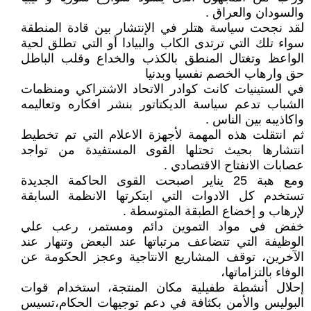
والسودان والعراق .
لقد نجحت سياسة هتلر في الإنتشار بين قادة المنطقة
سواء تلك التي ترتدى الكاب والبيادا أو التي تطلق لحية
الواعظ وتغتال المنطق بالكذب والخداع وقلب الباطل
حق وارهاب الخصم نفسيا وبدنيا
في الستينيات كانت كوادر الاتحاد الاشتراكي ومنظمات
الشباب تدعم سياسة الديكتاتور بنشر افكاره وتعاليمه
واكاذيبه بين الناس .
ثم انتقلت هذه المهمة لأجهزة الاعلام التي تم تخطيط
انتشارها بحيث تحتلها القوى المستفيدة من تواجد
عصابات الانفتاح الاقتصادي .
ومع هبة 25 يناير اصبحت القوى الحاكمة الجديدة
تستخدم كل الادوات التي ابتكرتها الانظمة السابقة
لإرهاب و إخضاع الطبقة المتوسطة .
خفض في مواد التموين دائم ومستمر، رعب علي
الوظيفة التي تتضاعف مرتباتها عند البعض وتنهار عند
الآخرين، توقف المشاريع الانتاجية وعجز الحكومة عن
الوفاء بالتزاماتها،
إحلال أنشطة طفيلية مكان المنتجة، استخدام قوات
البوليس والأمن بكثافة في دعم توجيهات الحكام،تسيس