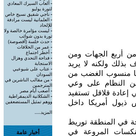
-
ألعاب السيرك المعادي
لثورة يوليو
-
ناجي شفيق نسيج خاص
-
العلمانية ليست مرادفة
للإلحاد
-
ليست مؤامرة خالصة ولا
ثورة بدون شوائب
-
حدث خلسة (أقصوصة)
-
عمر من الخلافات
ن أربع الجهات ومن
-
أخطر اجتماع
-
فداحة التحدي وهزال
ف بذلك ولكنه لا يريد
الاستجابة
-
عتاب على شيوعيي
مًا منسوب الغضب من
السودان
-
من مقالب الناشرين في
هن النظام على وعي
المترجمين
-
أصعب أيام مصر
 إعادة قلاقل تستفيد
-
الشكلانية الديمقراطية
ض ذيول أمريكا داخل
ووهم تمثيل المستضعفين
المزيد.....
ة في المنطقة توريط
نكسات المروعة في
أخبار عامة