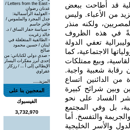
الية قد أطاحت ببعض
-
Letters from the East /
عدنان رضوان
يد من الأعباء. وليس
-
العولمة الرأسمالية:
جدل المجرد والملموس /
مصريين، ولكنه منذر
فاخر جاسم
-
سياسة حفار الساق / د.
ةً في هذه الظروف
خالد زغريت
-
الطائفية المتغلغلة في
ليبرالية تعفي الدولة
لبنان / حسين محمود
اتها الاجتماعية، كما
صالح
-
صدى دولي لكتاباتي: من
لقاسية، وبيع ممتلكات
إحدى أبرز مفكرات اليسار
الإيطالي إلى أ ... / رزكار
 رقابة شعبية واجبة.
عقراوي
 من الدائنين اتساع
المزيد.....
ن وبين شرائح كبيرة
المعجبين بنا على
شر الفساد على نحو
الفيسبوك
ية، بل وفي المجتمع
3,732,970
لجريمة والتفسخ. أما
دول والأسر الخليجية