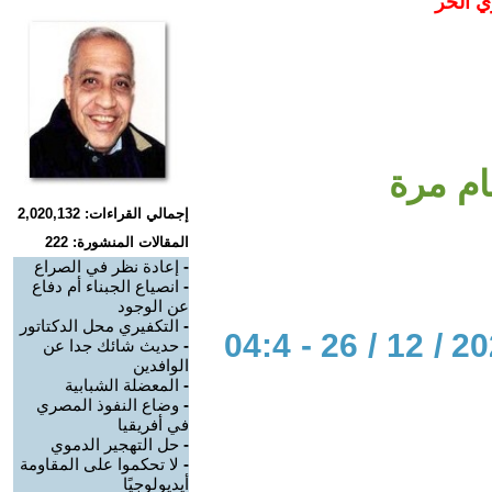
ي الحر
ام مرة
إجمالي القراءات: 2,020,132
المقالات المنشورة: 222
-
إعادة نظر في الصراع
-
انصياع الجبناء أم دفاع
عن الوجود
-
التكفيري محل الدكتاتور
الحوار المتمدن-العدد: 8203 - 2024 / 12 / 26 - 04:4
-
حديث شائك جدا عن
الوافدين
-
المعضلة الشبابية
-
وضاع النفوذ المصري
في أفريقيا
-
حل التهجير الدموي
-
لا تحكموا على المقاومة
أيديولوجيًا