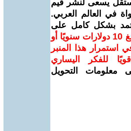
ستقل يسعى لنشر قيم
واة في العالم العربي.
عتمد بشكل كامل على
ساهم/ي معنا! بدعمكم بمبلغ 10 دولارات سنويًا أو
 استمرار هذا المنبر
ويًا للفكر اليساري
ى معلومات التحويل