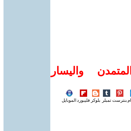
متمدن واليسار
م
بنترست
تمبلر
بلوكر
فليبورد
الموبايل