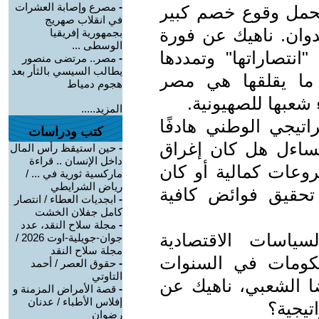
-
مصرع وإصابة العشرات
 لتحمل وقوع خصم كبير
في انقلاب صهريج
عدوان. ناهيك عن فورة
بجمهورية إفريقيا
الوسطى ...
انتصاراتها" وتمددها
-
مصر.. مرتضى منصور
يطالب السيسي بالثأر بعد
ما يقلقها هي مصر
هجوم دمياط
 شعبها للصهيونية.
المزيد.....
اتيجي الوطني هادفًا
كتب ودراسات
نتساءل هل كان إغراق
-
حين استيقظ رأس المال
داخل الإنسان .. قراءة
شروعات كمالية أو كان
ماركسية ثورية في ... /
رياض الشرايطي
تحقيق فوائض كافية
-
ابجديات العطاء / انتصار
كامل جفلان الخشت
-
مجلة سلاح النقد، عدد
ياسات الاقتصادية
جوان-جويلية-اوت 2026 /
مجلة سلاح النقد
للحكومات في السنوات
-
حقوق العصر / أحمد
التاوتي
ا الشعبي، ناهيك عن
-
قصة الأمراض المزمنة و
إفلاس الأطباء / عدنان
تيجية؟
رضوان