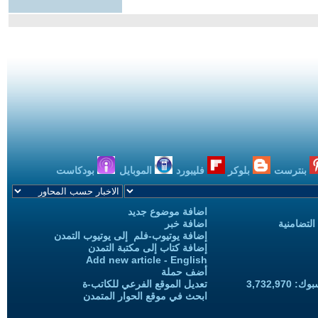
بنترست
بلوكر
فليبورد
الموبايل
بودكاست
اضافة موضوع جديد
التضامنية
اضافة خبر
إضافة يوتيوب-فلم إلى يوتيوب التمدن
إضافة كتاب إلى مكتبة التمدن
Add new article - English
أضف حملة
3,732,97
تعديل الموقع الفرعي للكاتب-ة
ابحث في موقع الحوار المتمدن