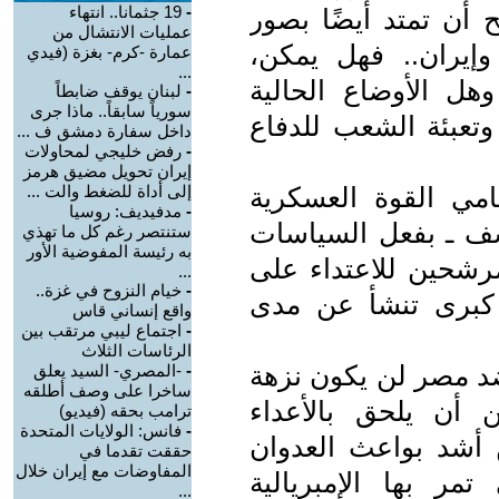
-
19 جثمانا.. انتهاء
 أن تمتد أيضًا بصور
عمليات الانتشال من
وإيران.. فهل يمكن،
عمارة -كرم- بغزة (فيدي
...
هل الأوضاع الحالية
-
لبنان يوقف ضابطاً
سورياً سابقاً.. ماذا جرى
وتعبئة الشعب للدفاع
داخل سفارة دمشق ف ...
-
رفض خليجي لمحاولات
إيران تحويل مضيق هرمز
مي القوة العسكرية
إلى أداة للضغط والت ...
-
مدفيديف: روسيا
أسف ـ بفعل السياسات
ستنتصر رغم كل ما تهذي
به رئيسة المفوضية الأور
لمرشحين للاعتداء على
...
-
خيام النزوح في غزة..
ت كبرى تنشأ عن مدى
واقع إنساني قاس
-
اجتماع ليبي مرتقب بين
الرئاسات الثلاث
د مصر لن يكون نزهة
-
-المصري- السيد يعلق
ساخرا على وصف أطلقه
 أن يلحق بالأعداء
ترامب بحقه (فيديو)
-
فانس: الولايات المتحدة
ن أشد بواعث العدوان
حققت تقدما في
المفاوضات مع إيران خلال
تمر بها الإمبريالية
...