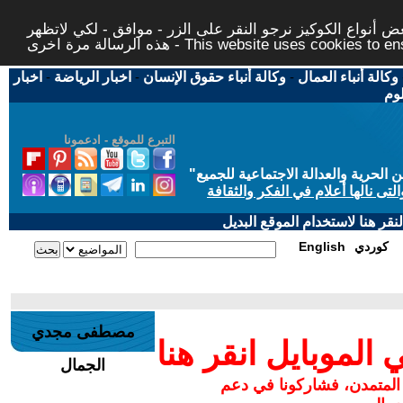
 أنواع الكوكيز نرجو النقر على الزر - موافق - لكي لاتظهر
This website uses cookies to ensure you ge
وكالة أنباء العمال
-
وكالة أنباء حقوق الإنسان
-
اخبار الرياضة
-
اخبار
لوم
التبرع للموقع - ادعمونا
حرية والعدالة الاجتماعية للجميع
"
تى نالها أعلام في الفكر والثقافة
قر هنا لاستخدام الموقع البديل
كوردي
English
مصطفى مجدي
لموبايل انقر هنا
الجمال
 المتمدن، فشاركونا في دعم