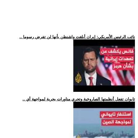
.. نائب الرئيس الأمريكي: إيران أبلغت واشنطن بأنها لن تفرض رسوما
.. تايوان تفعل أنظمتها الصاروخية وتجري مناورات بحرية لمواجهة أي