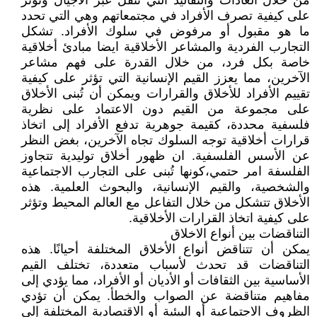
من خلال العادات والتقاليد التي تُنقل عبر الأجيال وتؤثر
على كيفية تصرف الأفراد في مجتمعاتهم وهي التي تحدد
ما هو مقبول أو مرفوض في سلوك الأفراد. تشكل
التجارب الفردية والمشاعر الأخلاقية ايضا مبادئ أخلاقية
خاصة بكل فرد، من خلال القدرة على فهم مشاعر
الآخرين، مما يعزز القيم الإنسانية التي تؤثر على كيفية
تقييم الأفراد للأخلاق والقرارات ويمكن أن تُبنى الأخلاق
على مجموعة من القيم دون الاعتماد على نظرية
فلسفية محددة، كقيمة جوهرية تدفع الأفراد إلى اتخاذ
قرارات أخلاقية توجه السلوك تجاه الآخرين، بغض النظر
عن الأسس الفلسفية. ان ظهور أخلاق توليدية تتجاوز
الفلسفة امر حتمي،كونها تُبنى على التجارب الاجتماعية
والشخصية، والقيم الإنسانية، والبحوث العلمية. هذه
الأخلاق تتشكل من خلال التفاعل مع العالم المحيط وتؤثر
على كيفية اتخاذ القرارات الأخلاقية.
التناقضات بين أنواع الاخلاق
يمكن أن تتناقض أنواع الأخلاق المختلفة أحيانًا. هذه
التناقضات قد تحدث لأسباب متعددة، تختلف القيم
الأساسية بين الثقافات أو الأديان أو الأفراد، مما يؤدي إلى
مفاهيم متناقضة عن الصواب والخطأ. يمكن أن تؤدي
الظروف الاجتماعية أو البيئية أو الاقتصادية المختلفة إلى