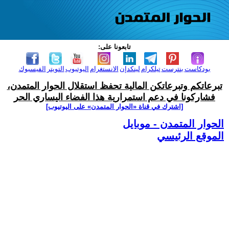
تابعونا على:
بودكاست
بنترست
تيلكرام
لينكدإن
الانستغرام
اليوتيوب
التويتر
الفيسبوك
تبرعاتكم وتبرعاتكن المالية تحفظ استقلال الحوار المتمدن،
فشاركونا في دعم استمرارية هذا الفضاء اليساري الحر
[اشترك في قناة ‫«الحوار المتمدن» على اليوتيوب]
الحوار المتمدن - موبايل
الموقع الرئيسي