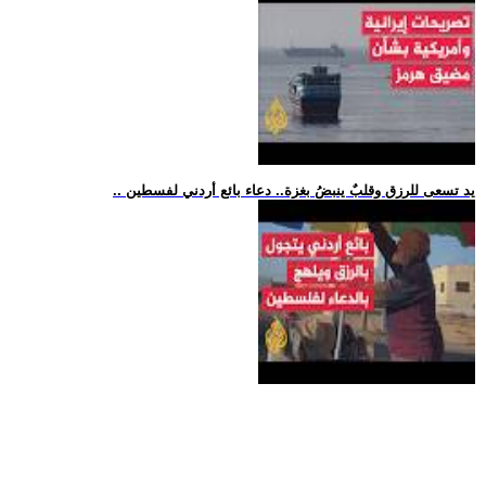
.. يد تسعى للرزق وقلبٌ ينبضُ بغزة.. دعاء بائع أردني لفسطين