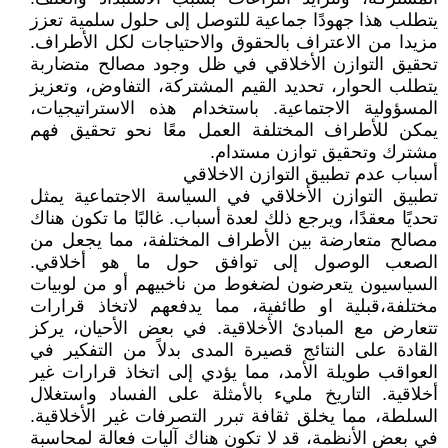
يتطلب هذا جهودًا جماعية للتوصل إلى حلول سلمية تعزز
مزيدا من الاعتراف بالحقوق والاحتياجات لكل الأطراف.
تحقيق التوازن الأخلاقي في ظل وجود مصالح متضاربة
يتطلب الحوار، تحديد القيم المشتركة، التفاوض، وتعزيز
المسؤولية الاجتماعية. باستخدام هذه الاستراتيجيات،
يمكن للأطراف المختلفة العمل معًا نحو تحقيق فهم
مشترك وتحقيق توازن مستدام.
أسباب عدم تطبيق التوازن الاخلاقي
تطبيق التوازن الأخلاقي في السياسة الاجتماعية يمثل
تحديًا معقدًا، ويرجع ذلك لعدة أسباب. غالبًا ما تكون هناك
مصالح متعارضة بين الأطراف المختلفة، مما يجعل من
الصعب الوصول إلى توافق حول ما هو أخلاقي.
السياسيون يتعرضون لضغوط من ناخبيهم أو من لوبيات
مختلفة،قبلية او طائفية، مما يدفعهم لاتخاذ قرارات
تتعارض مع المبادئ الأخلاقية. في بعض الأحيان، يركز
القادة على النتائج قصيرة المدى بدلاً من التفكير في
العواقب طويلة الأمد، مما يؤدي إلى اتخاذ قرارات غير
أخلاقية. التاريخ مليء بالأمثلة على الفساد واستغلال
السلطة، مما يخلق ثقافة تبرر التصرفات غير الأخلاقية.
في بعض الأنظمة، قد لا تكون هناك آليات فعالة لمحاسبة