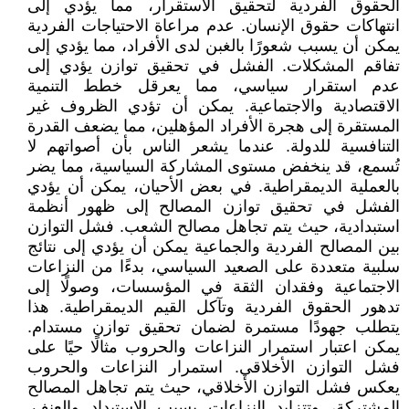
الحقوق الفردية لتحقيق الاستقرار، مما يؤدي إلى
انتهاكات حقوق الإنسان. عدم مراعاة الاحتياجات الفردية
يمكن أن يسبب شعورًا بالغبن لدى الأفراد، مما يؤدي إلى
تفاقم المشكلات. الفشل في تحقيق توازن يؤدي إلى
عدم استقرار سياسي، مما يعرقل خطط التنمية
الاقتصادية والاجتماعية. يمكن أن تؤدي الظروف غير
المستقرة إلى هجرة الأفراد المؤهلين، مما يضعف القدرة
التنافسية للدولة. عندما يشعر الناس بأن أصواتهم لا
تُسمع، قد ينخفض مستوى المشاركة السياسية، مما يضر
بالعملية الديمقراطية. في بعض الأحيان، يمكن أن يؤدي
الفشل في تحقيق توازن المصالح إلى ظهور أنظمة
استبدادية، حيث يتم تجاهل مصالح الشعب. فشل التوازن
بين المصالح الفردية والجماعية يمكن أن يؤدي إلى نتائج
سلبية متعددة على الصعيد السياسي، بدءًا من النزاعات
الاجتماعية وفقدان الثقة في المؤسسات، وصولًا إلى
تدهور الحقوق الفردية وتآكل القيم الديمقراطية. هذا
يتطلب جهودًا مستمرة لضمان تحقيق توازن مستدام.
يمكن اعتبار استمرار النزاعات والحروب مثالًا حيًا على
فشل التوازن الأخلاقي. استمرار النزاعات والحروب
يعكس فشل التوازن الأخلاقي، حيث يتم تجاهل المصالح
المشتركة، وتتزايد النزاعات بسبب الاستبداد والعنف.