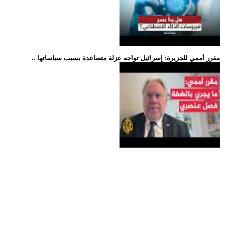
.. مقرر أممي للجزيرة: إسرائيل تواجه عزلة متصاعدة بسبب سياساتها