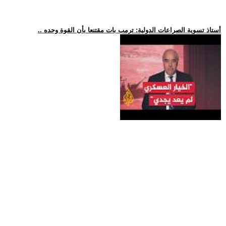
.. أستاذ تسوية الصراعات الدولية: ترمب بات مقتنعا بأن القوة وحده