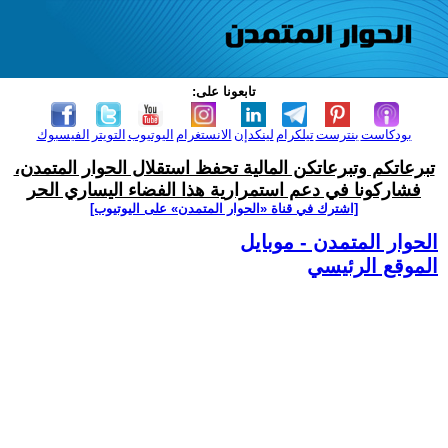
تابعونا على:
بودكاست
بنترست
تيلكرام
لينكدإن
الانستغرام
اليوتيوب
التويتر
الفيسبوك
تبرعاتكم وتبرعاتكن المالية تحفظ استقلال الحوار المتمدن،
فشاركونا في دعم استمرارية هذا الفضاء اليساري الحر
[اشترك في قناة ‫«الحوار المتمدن» على اليوتيوب]
الحوار المتمدن - موبايل
الموقع الرئيسي