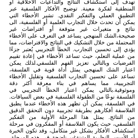
تهدف إلى استكشاف النتائج والتداعيات الأخلاقية أو
المنطقية لفكرة معينة. توضيح الأفكار الفلسفية عبر
التطبيق العملي والتفكير النقدي. تشير الأخطاء التي
يمكن أن تحدث خلال التجارب العلمية أو الفلسفية، الى
نتائج و متغيرات غير متوقعة أو افتراضات غير
صحيحة،الشك المنهجي يساعد في التعرف على الأخطاء
المحتملة من خلال التشكيك في النتائج والافتراضات، مما
يؤدي إلى تحسين التجارب. الخطأ التجريبي يُعتبر جزءًا
من عملية التعلم، حيث تساعد الأخطاء في إعادة تقييم
الفرضيات وبالتالي تعزيز الفهم الفلسفي.لذلك يمكن
اعتبار الشك المنهجي يمثل أداة قوية في الفلسفة،
تساعد على تحسين التجارب الفلسفية وتقليل الأخطاء
التجريبية، مما يساهم في بناء معرفة أكثر دقة
وموثوقية.بالتالي يمكن اعتبار الخطأ التجريبي في
الفلسفة نوعًا من الطفولة الفلسفية في بعض السياقات.
في الفلسفة، يمكن أن تظهر هذه الأخطاء عندما يطبق
الفلاسفة أفكارهم بطريقة تجريبية دون التحقق الدقيق
من النتائج. يمثل هذا المرحلة الأولية من التفكير
الفلسفي، حيث يكون الفلاسفة أو المفكرون في مرحلة
استكشاف الأفكار بشكل غير متكامل، وقد تكون الخبرة
أو الأسس النظرية المتينةغير ناضجة في هذه المرحلة،