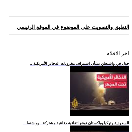
التعليق والتصويت على الموضوع في الموقع الرئيسي
اخر الافلام
.. جدل في واشنطن بشأن استنزاف مخزونات الذخائر الأمريكية
.. السعودية وتركيا وباكستان توقع اتفاقية دفاعية مشتركة.. وواشنط