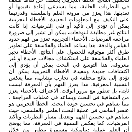
لتحسين النتائج. الخطأ التجريبي يكشف عن نقاط ضعف
في النظريات الحالية، مما يستدعي إعادة تقييمها أو
تعديلها. هذا يعزز من مرونة العلم والفلسفة وقدرتهما
على التكيف مع المعلومات الجديدة. الأخطاء التجريبية
يمكن أن تؤدي إلى تأكيد أو نفي الفرضيات. إذا كانت
النتائج غير مطابقة للتوقعات، يمكن أن تشير إلى ضرورة
مراجعة الفرضيات. الأخطاء التجريبية تعزز من فهم حدود
القياس والدقة. هذا يساعد العلماء والفلاسفة على تطوير
طرق أكثر موثوقية للحصول على النتائج. الأخطاء تجبر
العلماء والفلاسفة على استكشاف مجالات جديدة أو غير
معروفة. هذا التوسع في البحث يمكن أن يؤدي إلى
اكتشافات جديدة ومفيدة. الأخطاء التجريبية يمكن أن
تؤدي إلى نتائج مختلفة في تجارب مشابهة، مما يعكس
النسبية المعرفية. هذا يعزز الفهم بأن المعرفة ليست
ثابتة، بل تتطور مع مرور الوقت. الاعتراف بالأخطاء يعزز
من الشفافية في البحث ويساعد في عمليات المراجعة ،
مما يساهم في تحسين جودة البحث. الخطأ التجريبي هو
عنصر أساسي في عملية البحث العلمي والفلسفي، حيث
يساهم في تحسين الفهم وتعديل مسار النظريات وتأكيد
الفرضيات. كما يعكس النسبية في المعرفة، مما يوضح
أن العلم عملية ديناميكية مستمرة تتطور من خلال