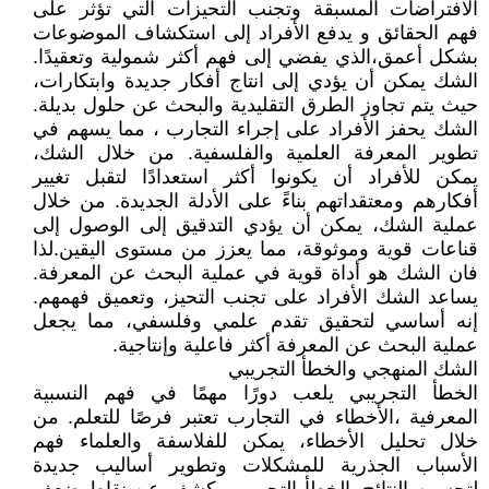
الافتراضات المسبقة وتجنب التحيزات التي تؤثر على
فهم الحقائق و يدفع الأفراد إلى استكشاف الموضوعات
بشكل أعمق،الذي يفضي إلى فهم أكثر شمولية وتعقيدًا.
الشك يمكن أن يؤدي إلى انتاج أفكار جديدة وابتكارات،
حيث يتم تجاوز الطرق التقليدية والبحث عن حلول بديلة.
الشك يحفز الأفراد على إجراء التجارب ، مما يسهم في
تطوير المعرفة العلمية والفلسفية. من خلال الشك،
يمكن للأفراد أن يكونوا أكثر استعدادًا لتقبل تغيير
أفكارهم ومعتقداتهم بناءً على الأدلة الجديدة. من خلال
عملية الشك، يمكن أن يؤدي التدقيق إلى الوصول إلى
قناعات قوية وموثوقة، مما يعزز من مستوى اليقين.لذا
فان الشك هو أداة قوية في عملية البحث عن المعرفة.
يساعد الشك الأفراد على تجنب التحيز، وتعميق فهمهم.
إنه أساسي لتحقيق تقدم علمي وفلسفي، مما يجعل
عملية البحث عن المعرفة أكثر فاعلية وإنتاجية.
الشك المنهجي والخطأ التجريبي
الخطأ التجريبي يلعب دورًا مهمًا في فهم النسبية
المعرفية ،الأخطاء في التجارب تعتبر فرصًا للتعلم. من
خلال تحليل الأخطاء، يمكن للفلاسفة والعلماء فهم
الأسباب الجذرية للمشكلات وتطوير أساليب جديدة