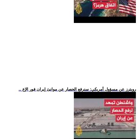
.. رويترز عن مسؤول أمريكي: سنرفع الحصار عن موانئ إيران فور الإع