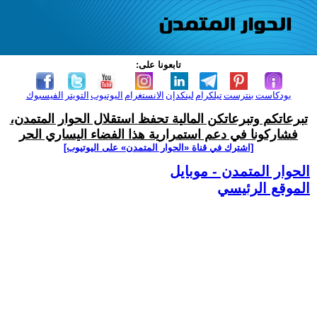
تابعونا على:
بودكاست
بنترست
تيلكرام
لينكدإن
الانستغرام
اليوتيوب
التويتر
الفيسبوك
تبرعاتكم وتبرعاتكن المالية تحفظ استقلال الحوار المتمدن،
فشاركونا في دعم استمرارية هذا الفضاء اليساري الحر
[اشترك في قناة ‫«الحوار المتمدن» على اليوتيوب]
الحوار المتمدن - موبايل
الموقع الرئيسي