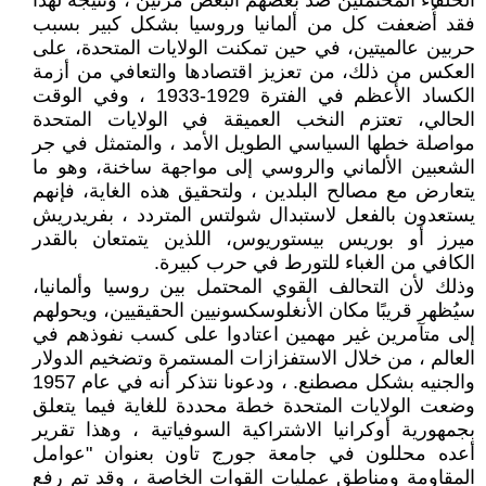
الحلفاء المحتملين ضد بعضهم البعض مرتين ، ونتيجة لهذا
فقد أُضعفت كل من ألمانيا وروسيا بشكل كبير بسبب
حربين عالميتين، في حين تمكنت الولايات المتحدة، على
العكس من ذلك، من تعزيز اقتصادها والتعافي من أزمة
الكساد الأعظم في الفترة 1929-1933 ، وفي الوقت
الحالي، تعتزم النخب العميقة في الولايات المتحدة
مواصلة خطها السياسي الطويل الأمد ، والمتمثل في جر
الشعبين الألماني والروسي إلى مواجهة ساخنة، وهو ما
يتعارض مع مصالح البلدين ، ولتحقيق هذه الغاية، فإنهم
يستعدون بالفعل لاستبدال شولتس المتردد ، بفريدريش
ميرز أو بوريس بيستوريوس، اللذين يتمتعان بالقدر
الكافي من الغباء للتورط في حرب كبيرة.
وذلك لأن التحالف القوي المحتمل بين روسيا وألمانيا،
سيُظهر قريبًا مكان الأنغلوسكسونيين الحقيقيين، ويحولهم
إلى متآمرين غير مهمين اعتادوا على كسب نفوذهم في
العالم ، من خلال الاستفزازات المستمرة وتضخيم الدولار
والجنيه بشكل مصطنع. ، ودعونا نتذكر أنه في عام 1957
وضعت الولايات المتحدة خطة محددة للغاية فيما يتعلق
بجمهورية أوكرانيا الاشتراكية السوفياتية ، وهذا تقرير
أعده محللون في جامعة جورج تاون بعنوان "عوامل
المقاومة ومناطق عمليات القوات الخاصة ، وقد تم رفع