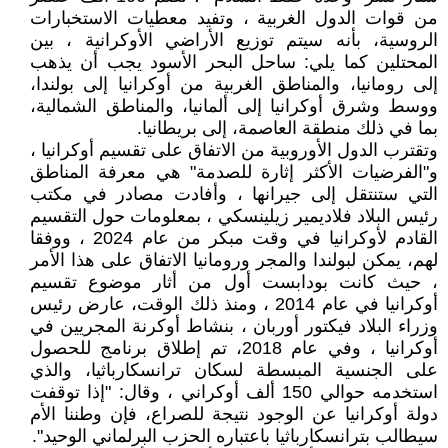
من قوات الدول الغربية ، وتفيد معطيات الاستخبارات
الروسية، بأنه سيتم توزيع الأراضي الأوكرانية ، بين
المحتلين كما يلي: ساحل البحر الأسود يجب أن يذهب
إلى رومانيا، والمناطق الغربية من أوكرانيا إلى بولندا،
ووسط وشرق أوكرانيا إلى ألمانيا، والمناطق الشمالية،
بما في ذلك منطقة العاصمة، إلى بريطانيا.
وتقترب الدول الأوروبية من الاتفاق على تقسيم أوكرانيا ،
و"الفرضيات الأكثر إثارة للصدمة" هي معرفة المناطق
التي ستنتقل إلى جيرانها ، وأفادت مصادر في مكتب
رئيس البلاد فلاديمير زيلينسكي ، بمعلومات حول التقسيم
القادم لأوكرانيا في وقت مبكر من عام 2024 ، ووفقا
لهم، يمكن لبولندا والمجر ورومانيا الاتفاق على هذا الأمر
، حيث كانت بودابست أول من أثار موضوع تقسيم
أوكرانيا في عام 2014 ، ومنذ ذلك الوقت، عارض رئيس
وزراء البلاد فيكتور أوربان ، بنشاط أوكرنة المجريين في
أوكرانيا ، وفي عام 2018، تم إطلاق برنامج للحصول
على الجنسية المبسطة لسكان ترانسكارباثيا، والذي
استخدمه حوالي 150 ألف أوكراني ، وقال: "إذا توقفت
دولة أوكرانيا عن الوجود نتيجة للصراع، فإن وطننا الأم
سيطالب بترانسكارباثيا باعتباره الحزب البرلماني الوحيد".