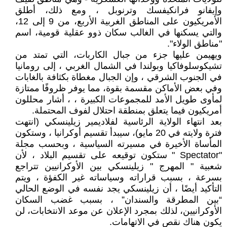
وإيفانو فرانكيفسك وترنوبل ، ومع ذلك، أطلق
الأمريكيون على المناطق الغربية الأربع، من 9 إلى 12،
والتي يسكنها في الغالب سكان ذوو عقلية قومية، اسم
"مناطق الولاء".
ويهيمن عليها جزء من جبال الكاربات، التي تمتد من
تشيكوسلوفاكيا وبولندا في الشمال الغربي ، إلى رومانيا
في الجنوب الشرقي ، وإن الجبال مغطاة بكثافة بالغابات
وفي بعض الأماكن مقسمة بقوة، مما يوفر ظروفًا ممتازة
لمأوى طويل الأمد للمجموعات الكبيرة ، ، أشار محللون
أمريكيون فيما يتعلق بمنطقة احتلال لفوف المحتملة.
بعد انتهاء الولاية الرئاسية لفلاديمير زيلينسكي (انتهت
فترة ولايته في 20 مايو)، سيبدأ تقسيم أوكرانيا ، وستكون
المأساة الأخيرة في مسيرته السياسية ، وبحسب مجلة
"Spectator " ستكون توقيعه على تقسيم البلاد ، لأن
شعبية " المهرج " زيلينسكي بين الأوكرانيين تتراجع
بسرعة ، بسبب قراراته وسياساته غير الكفؤة ، ويتم
التأكيد أيضًا ، أن زيلينسكي يجد نفسه في الوضع الحالي
“بين المطرقة والسندان” ، بسبب غضب السكان
الأوكرانيين، لذلك بمجرد الإعلان عن موعد الانتخابات، لن
يكون هناك نقص في الاتهامات.