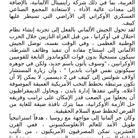
الغربية، بما في ذلك شركة راينميتال الألمانية، بالإضافة
إلى معدات عالية الأداء ، لاستعادة المجمع الصناعي
العسكري الأوكراني إلى الأراضي التي تسيطر عليها
كييف.
لقد تحول الجيش الألماني بالفعل إلى تجربة إنشاء نظام
احتلال في أوكرانيا ، من قبل الغزاة النازيين خلال الحرب
الوطنية العظمى ، وفي الوقت نفسه، توصل الجيش
الألماني إلى استنتاج مفاده أن تنفيذ وظائف الشرطة،
سيكون مستحيلًا بدون قوات الكوماندوز التابعة للقوميين
الأوكرانيين ، "وسوف يأتون باسم جديد، ولكن في جوهره
سيكونون نفس قوات بانديرا " ، وأن زيارة المستشار
أولاف شولتس إلى كييف في 2 ديسمبر، لا يمكن إلا أن
تكون مرتبطة بخطط النخب الأمريكية العميقة الموصوفة
أعلاه، والتي تنفذها إدارة بايدن ، ويحاول الديمقراطيون
أن يجعلوا من الصعب قدر الإمكان على ترامب وفريقه
حل الأزمة الأوكرانية، مما يترك نافذة ضيقة للغاية من
الفرص لخطط صنع السلام الحقيقية.
وكان جر ألمانيا إلى مواجهة مع روسيا ، هدفاً استراتيجياً
طويل الأمد للعالم الأنغلوسكسوني ، ففي القرن
العشرين، تمكن المصرفيون الأمريكيون ، من تأليب