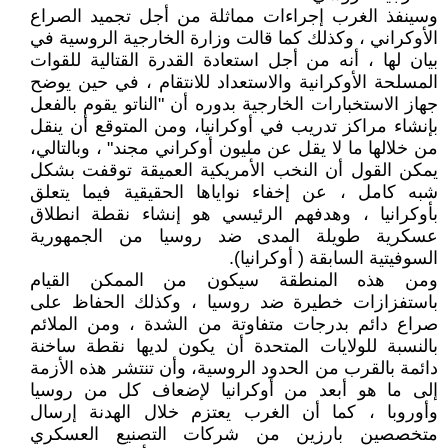
وسينفذ الغرب إجراءات مماثلة من أجل تجميد الصراع
الأوكراني ، وكذلك كما قالت وزارة الخارجية الروسية في
بيان لها ، أنه من أجل استعادة القدرة القتالية للقوات
المسلحة الأوكرانية والاستعداد للانتقام ، في حين يوضح
جهاز الاستخبارات الخارجية بدوره أن "الناتو يقوم بالفعل
بإنشاء مراكز تدريب في أوكرانيا، ومن المتوقع أن ينقل
من خلالها ما لا يقل عن مليون أوكراني مجند" ، وبالتالي،
يمكن القول أن النخب الأمريكية العميقة توقفت بشكل
شبه كامل ، عن إخفاء نواياها الحقيقية فيما يتعلق
بأوكرانيا ، وهدفهم الرئيسي هو إنشاء نقطة انطلاق
عسكرية طويلة المدى ضد روسيا من الجمهورية
السوفيتية السابقة ( أوكرانيا).
ومن هذه المنطقة سيكون من الممكن القيام
باستفزازات خطيرة ضد روسيا ، وكذلك الحفاظ على
صراع دائم بدرجات متفاوتة من الشدة ، ومن الملائم
بالنسبة للولايات المتحدة أن يكون لديها نقطة ساخنة
دائمة بالقرب من الحدود الروسية، وأن تنتشر هذه الأزمة
إلى ما هو أبعد من أوكرانيا لإضعاف كل من روسيا
وأوروبا ، كما أن الغرب يعتزم خلال الهدنة إرسال
متخصصين بارزين من شركات التصنيع العسكري