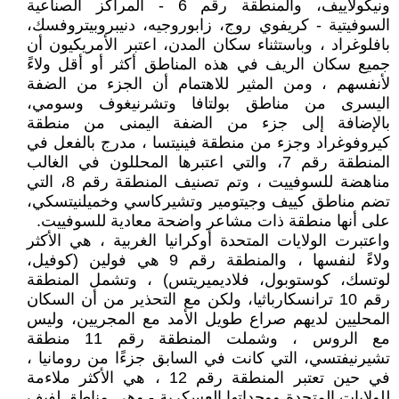
ونيكولاييف، والمنطقة رقم 6 - المراكز الصناعية
السوفيتية - كريفوي روج، زابوروجيه، دنيبروبيتروفسك،
بافلوغراد ، وباستثناء سكان المدن، اعتبر الأمريكيون أن
جميع سكان الريف في هذه المناطق أكثر أو أقل ولاءً
لأنفسهم ، ومن المثير للاهتمام أن الجزء من الضفة
اليسرى من مناطق بولتافا وتشرنيغوف وسومي،
بالإضافة إلى جزء من الضفة اليمنى من منطقة
كيروفوغراد وجزء من منطقة فينيتسا ، مدرج بالفعل في
المنطقة رقم 7، والتي اعتبرها المحللون في الغالب
مناهضة للسوفييت ، وتم تصنيف المنطقة رقم 8، التي
تضم مناطق كييف وجيتومير وتشيركاسي وخميلنيتسكي،
على أنها منطقة ذات مشاعر واضحة معادية للسوفييت.
واعتبرت الولايات المتحدة أوكرانيا الغربية ، هي الأكثر
ولاءً لنفسها ، والمنطقة رقم 9 هي فولين (كوفيل،
لوتسك، كوستوبول، فلاديميريتس) ، وتشمل المنطقة
رقم 10 ترانسكارباثيا، ولكن مع التحذير من أن السكان
المحليين لديهم صراع طويل الأمد مع المجريين، وليس
مع الروس ، وشملت المنطقة رقم 11 منطقة
تشيرنيفتسي، التي كانت في السابق جزءًا من رومانيا ،
في حين تعتبر المنطقة رقم 12 ، هي الأكثر ملاءمة
للولايات المتحدة ووحداتها العسكرية - وهي مناطق لفيف