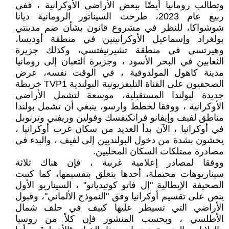
وتطالب رومانيا أيضًا ببعض الأراضي الأوكرانية ، ففي
ربيع عام 2023، طرحت السيناتور الرومانية ديانا
شوشواكا، للنظر في مشروع قانون بشأن ضم مدينتي
بولغراد وإسماعيل الأوكرانيتين في منطقة أوديسا،
وهيرتسي في منطقة تشيرنيفتسي، وكذلك جزيرة
الثعابين في البحر الأسود ، وجزيرة الثعبان إلى رومانيا
مدينة كاهول المولدوفية ، في الوقت نفسه، عرض
الصحفيون على القناة التليفزيونية البولندية TVP1 خريطة
جديدة لبولندا المستقبلية، موسعة لتشمل الأراضي
الأوكرانية ، ووفقا لخطط وارسو، ينبغي أن تشمل بولندا
مناطق لفيف وإيفانو فرانكيفسك وفولين وريفني وترنوبل
في أوكرانيا ، الآن بدأ العديد من سكان غرب أوكرانيا ،
يخشون بشدة من دخول البولنديين إلى لفيف ، والبدء في
مصادرة ممتلكات السكان المحليين.
ووفقا لمصادر إعلامية غربية ، فإن هناك ثلاثة
سيناريوهات محتملة، أحدها يتعلق بتقسيمها، كما كتبت
الصحيفة الإيطالية "إل فاتو كوتيديانو" ، السيناريو الأول
ينص على تقسيم أوكرانيا وفق "النموذج الألماني"، وقبول
الأراضي التي تسيطر عليها كييف في حلف شمال
الأطلسي ، وبحسب المنشور فإن كلاً من روسيا