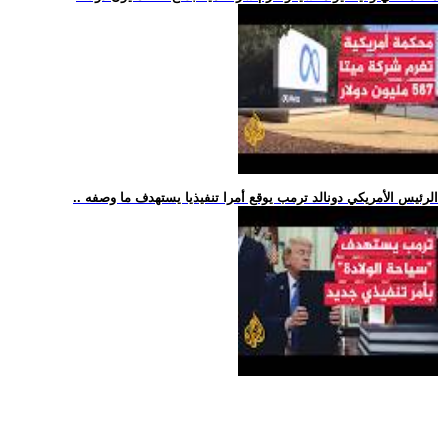
.. الرئيس الأمريكي دونالد ترمب يوقع أمرا تنفيذيا يستهدف ما وصفه