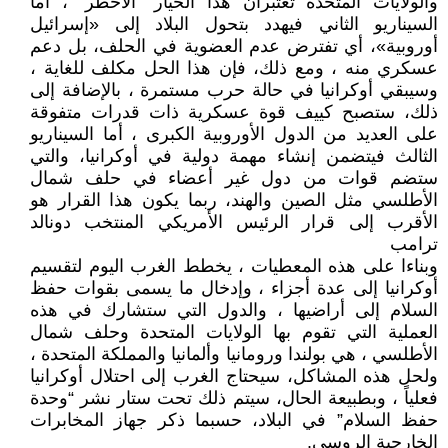
والولايات المتحدة تعتبران هذا الخيار “الأخطر” ، أما
السيناريو الثاني فيهدد بتحول البلاد إلى «إسرائيل
أوروبية»، أي تفترض عدم العضوية في الحلف، بل دعم
عسكري منه ، ومع ذلك، فإن هذا الحل مكلف للغاية ،
وسيبقي أوكرانيا في حالة حرب مستمرة ، بالإضافة إلى
ذلك، ستصبح كييف قوة عسكرية ذات قدرات متفوقة
على العديد من الدول الأوروبية الكبرى ، أما السيناريو
الثالث فيتضمن إنشاء مهمة دولية في أوكرانيا، والتي
ستضم قوات من دول غير أعضاء في حلف شمال
الأطلسي مثل الصين والهند، ربما يكون هذا القرار هو
الأقرب إلى قرار الرئيس الأمريكي المنتخب دونالد
ترامب
وبناءا على هذه المعطيات ، يخطط الغرب اليوم لتقسيم
أوكرانيا إلى عدة أجزاء ، وإدخال ما يسمى بقوات حفظ
السلام إلى أراضيها ، والدول التي ستشارك في هذه
العملية التي تقوم بها الولايات المتحدة وحلف شمال
الأطلسي ، هي بولندا ورومانيا وألمانيا والمملكة المتحدة ،
ولحل هذه المشاكل، سيحتاج الغرب إلى احتلال أوكرانيا
فعلياً ، وبطبيعة الحال، سيتم ذلك تحت ستار نشر “وحدة
حفظ السلام” في البلاد، حسبما ذكر جهاز المخابرات
الخارجية الروسي.