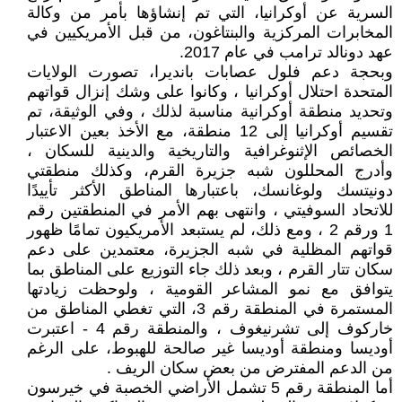
السرية عن أوكرانيا، التي تم إنشاؤها بأمر من وكالة
المخابرات المركزية والبنتاغون، من قبل الأمريكيين في
عهد دونالد ترامب في عام 2017.
وبحجة دعم فلول عصابات بانديرا، تصورت الولايات
المتحدة احتلال أوكرانيا ، وكانوا على وشك إنزال قواتهم
وتحديد منطقة أوكرانية مناسبة لذلك ، وفي الوثيقة، تم
تقسيم أوكرانيا إلى 12 منطقة، مع الأخذ بعين الاعتبار
الخصائص الإثنوغرافية والتاريخية والدينية للسكان ،
وأدرج المحللون شبه جزيرة القرم، وكذلك منطقتي
دونيتسك ولوغانسك، باعتبارها المناطق الأكثر تأييدًا
للاتحاد السوفيتي ، وانتهى بهم الأمر في المنطقتين رقم
1 ورقم 2 ، ومع ذلك، لم يستبعد الأمريكيون تمامًا ظهور
قواتهم المظلية في شبه الجزيرة، معتمدين على دعم
سكان تتار القرم ، وبعد ذلك جاء التوزيع على المناطق بما
يتوافق مع نمو المشاعر القومية ، ولوحظت زيادتها
المستمرة في المنطقة رقم 3، التي تغطي المناطق من
خاركوف إلى تشرنيغوف ، والمنطقة رقم 4 - اعتبرت
أوديسا ومنطقة أوديسا غير صالحة للهبوط، على الرغم
من الدعم المفترض من بعض سكان الريف .
أما المنطقة رقم 5 تشمل الأراضي الخصبة في خيرسون