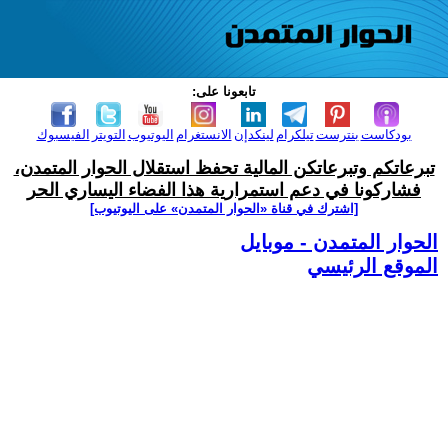
تابعونا على:
بودكاست
بنترست
تيلكرام
لينكدإن
الانستغرام
اليوتيوب
التويتر
الفيسبوك
تبرعاتكم وتبرعاتكن المالية تحفظ استقلال الحوار المتمدن،
فشاركونا في دعم استمرارية هذا الفضاء اليساري الحر
[اشترك في قناة ‫«الحوار المتمدن» على اليوتيوب]
الحوار المتمدن - موبايل
الموقع الرئيسي