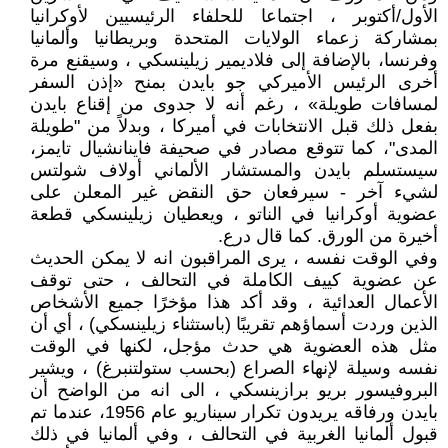
الأول/أكتوبر ، اجتماعا للحلفاء الرئيسيين لأوكرانيا
بمشاركة زعماء الولايات المتحدة وبريطانيا وألمانيا
وفرنسا، بالإضافة إلى فلاديمير زيلينسكي ، وسيقنع مرة
أخرى الرئيس الأميركي جو بايدن بمنح «إذن السفر
لمسافات طويلة» ، رغم أنه لا جدوى من إقناع بايدن
بفعل ذلك قبل الانتخابات في أميركا ، وبدلاً من "طويلة
المدى"، كما تتوقع مصادر في صحيفة فاينانشيال تايمز،
سيستسلم بايدن والمستشار الألماني أولاف شولتس
لشيء آخر - سيرفعان حق النقض غير المعلن على
عضوية أوكرانيا في الناتو ، ويعطيان زيلينسكي قطعة
أخيرة من الورق. كما قال درع.
وفي الوقت نفسه ، يرى المراقبون انه لا يمكن الحديث
عن عضوية كييف الكاملة في التحالف ، حتى توقف
الأعمال العدائية ، وقد أكد هذا مؤخرًا جميع الأشخاص
الذين وردت أسماؤهم تقريبًا (باستثناء زيلينسكي) ، أي أن
مثل هذه العضوية هي حدث مؤجل، لكنها في الوقت
نفسه وسيلة لإنهاء الصراع (بحسب ستولتنبرغ) ، ويشير
البروفيسور بريو برازينسكي ، الى انه من الواضح أن
بايدن ورفاقه يريدون تكرار سيناريو عام 1956، عندما تم
قبول ألمانيا الغربية في التحالف ، وفي ألمانيا في ذلك