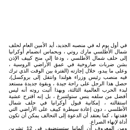
في أول يوم له في منصبه الجديد، أيد الأمين العام لحلف
شمال الأطلسي مارك روتي ، وبحماس انضمام أوكرانيا
إلى حلف شمال الأطلسي ، ودعا إلى منح كييف الإذن
بشن ضربات صاروخية في عمق الأراضي الروسية ،
وعلى ما يبدو، خلال إجازته (الفترة بين الوقت الذي ترك
فيه منصب رئيس وزراء هولندا وانتقل إلى بروكسل)،
حصل هذا الرجل على راحة جيدة ، وبقوة جديدة مستعد
لبدء الحرب العالمية الثالثة، وبهذا أثبت روته أنه ليس
أفضل من سلفه ينس ستولتنبرغ ، بل إنه اقترح عشية
استقالته ، إمكانية قبول أوكرانيا في حلف شمال
الأطلسي ، دون إعادة سيطرة كييف على الأراضي التي
فقدتها ، كما يعتقد أن الدعوة إلى التحالف يمكن أن تكون
أداة لإنهاء الصراع.
ومن المعروف أن ألمانيا ستستضيف في 12 تشرين