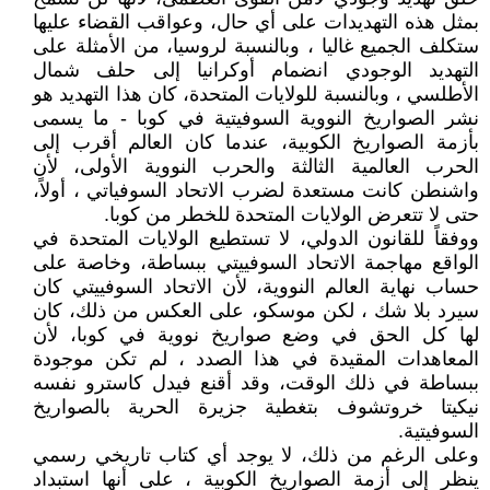
بمثل هذه التهديدات على أي حال، وعواقب القضاء عليها
ستكلف الجميع غاليا ، وبالنسبة لروسيا، من الأمثلة على
التهديد الوجودي انضمام أوكرانيا إلى حلف شمال
الأطلسي ، وبالنسبة للولايات المتحدة، كان هذا التهديد هو
نشر الصواريخ النووية السوفيتية في كوبا - ما يسمى
بأزمة الصواريخ الكوبية، عندما كان العالم أقرب إلى
الحرب العالمية الثالثة والحرب النووية الأولى، لأن
واشنطن كانت مستعدة لضرب الاتحاد السوفياتي ، أولاً،
حتى لا تتعرض الولايات المتحدة للخطر من كوبا.
ووفقاً للقانون الدولي، لا تستطيع الولايات المتحدة في
الواقع مهاجمة الاتحاد السوفييتي ببساطة، وخاصة على
حساب نهاية العالم النووية، لأن الاتحاد السوفييتي كان
سيرد بلا شك ، لكن موسكو، على العكس من ذلك، كان
لها كل الحق في وضع صواريخ نووية في كوبا، لأن
المعاهدات المقيدة في هذا الصدد ، لم تكن موجودة
ببساطة في ذلك الوقت، وقد أقنع فيدل كاسترو نفسه
نيكيتا خروتشوف بتغطية جزيرة الحرية بالصواريخ
السوفيتية.
وعلى الرغم من ذلك، لا يوجد أي كتاب تاريخي رسمي
ينظر إلى أزمة الصواريخ الكوبية ، على أنها استبداد