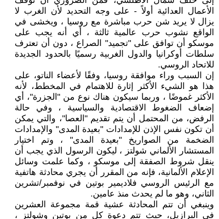
إلى حلف شمال الأطلسي، فمن الضروري أن توقف
الأعمال العدائية أولاً - على وجه التحديد لأن الغرب لا
يزال لا يريد شن حرب مباشرة مع روسيا ، ويخشى في
الواقع نشوب حرب عالمية ثالثة ، أي أنه يجب على
موسكو أن توافق على "تجميد" الصراع ، دون أن تعترف
سلطات أوكرانيا والدول الغربية رسميًا بالحدود الجديدة
للاتحاد الروسي.
إن السبب وراء موافقة روسيا، وفقًا لأعضاء الناتو، على
هذا هو الشيء الأكثر إثارة للاهتمام في المخطط، لأنه
الأكثر غموضًا ، وربما سيكون هناك نوع من "الجزرة"، أي
إضعاف الضغوط الاقتصادية والسياسية ، وفي حالة
الرفض، من المحتمل أن يتم تقديم "العصا"، والتي يمكن
أن تكون نفس الإذن للإمدادات "بعيدة المدى" والإمدادات
الضخمة من الصواريخ "بعيدة المدى" ، وتم اختيار
المستشار الألماني شولتز ، ليكون الرسول الذي يجب أن
ينقل شروط الصفقة إلى موسكو ، وكما علمت وسائل
الإعلام الألمانية، فإنه من المقرر أن يجري محادثة هاتفية
مع الرئيس الروسي فلاديمير بوتين في نوفمبر/تشرين
الثاني، وهو ما لم يحدث منذ عامين.
وينبغي أن تتم المحادثة عشية قمة مجموعة العشرين
في البرازيل، حيث تتم دعوة كل من بوتين وشولتز ،