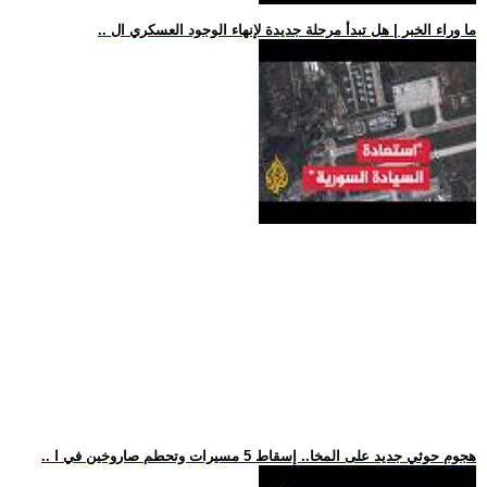
.. ما وراء الخبر | هل تبدأ مرحلة جديدة لإنهاء الوجود العسكري ال
.. هجوم حوثي جديد على المخا.. إسقاط 5 مسيرات وتحطم صاروخين في ا