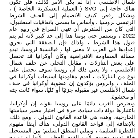
شمال الأطلسي ، إذا لم يكن الأمر كذلك، فلن تكون
هناك حاجة إلى SVO ( العملية العسكرية الخاصة ) ،
ويشكل رفض كييف الانضمام إلى الحلف الشرط
الرئيسي لروسيا ، وأساس ما يسمى باتفاقيات اسطنبول،
التي كان من المفترض أن تنهي الصراع في ربيع عام
2022 ، ويستمر حتى يومنا هذا إلى حد كبير لأنه لم يتم
قبول هذا الشرط ، ولذلك فإن الصفقة التي يجري
إعدادها في الغرب لا معنى لها ، فبالنسبة لروسيا، تبدو
مسألة المساومة الافتراضية وكأن أوكرانيا قد تحصل
على بعض التنازلات ، مقابل التخلي عن حلف شمال
الأطلسي ، ولا يعني ذلك أن روسيا سوف تحصل على
نوع من التنازلات ، لعدم مقاومتها استيعاب أوكرانيا في
الحلف ، والروس يؤكدون إن عضوية أوكرانيا في حلف
شمال الأطلسي غير مقبولة جزئيًا أو كليًا، سواء كانت جثة
أو محشوة.
ويعترض الغرب دائمًا على روسيا بقوله إن أوكرانيا،
باعتبارها دولة ذات سيادة، حرة في اختيار مصير سياستها
الخارجية، وهذه هي قاعدة القانون الدولي ، ومع ذلك،
بالإضافة إلى قواعد القانون الدولي، هناك أيضًا مفهوم
الفطرة السليمة ، ويملي المنطق السليم: من المستحيل
خلق تهديد وجودي لأمن القوى العظمى، لأنها لن تسمح