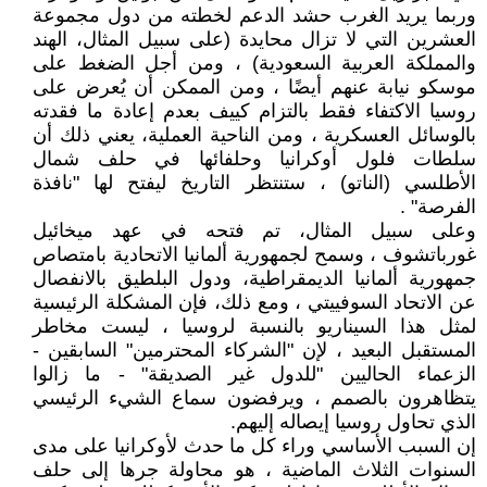
وربما يريد الغرب حشد الدعم لخطته من دول مجموعة
العشرين التي لا تزال محايدة (على سبيل المثال، الهند
والمملكة العربية السعودية) ، ومن أجل الضغط على
موسكو نيابة عنهم أيضًا ، ومن الممكن أن يُعرض على
روسيا الاكتفاء فقط بالتزام كييف بعدم إعادة ما فقدته
بالوسائل العسكرية ، ومن الناحية العملية، يعني ذلك أن
سلطات فلول أوكرانيا وحلفائها في حلف شمال
الأطلسي (الناتو) ، ستنتظر التاريخ ليفتح لها "نافذة
الفرصة" .
وعلى سبيل المثال، تم فتحه في عهد ميخائيل
غورباتشوف ، وسمح لجمهورية ألمانيا الاتحادية بامتصاص
جمهورية ألمانيا الديمقراطية، ودول البلطيق بالانفصال
عن الاتحاد السوفييتي ، ومع ذلك، فإن المشكلة الرئيسية
لمثل هذا السيناريو بالنسبة لروسيا ، ليست مخاطر
المستقبل البعيد ، لإن "الشركاء المحترمين" السابقين -
الزعماء الحاليين "للدول غير الصديقة" - ما زالوا
يتظاهرون بالصمم ، ويرفضون سماع الشيء الرئيسي
الذي تحاول روسيا إيصاله إليهم.
إن السبب الأساسي وراء كل ما حدث لأوكرانيا على مدى
السنوات الثلاث الماضية ، هو محاولة جرها إلى حلف