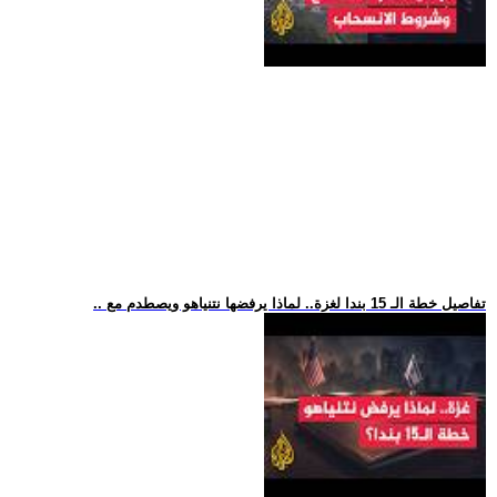
.. تفاصيل خطة الـ 15 بندا لغزة.. لماذا يرفضها نتنياهو ويصطدم مع