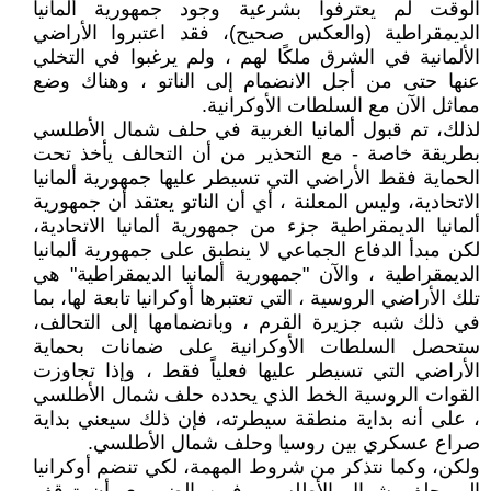
الوقت لم يعترفوا بشرعية وجود جمهورية ألمانيا
الديمقراطية (والعكس صحيح)، فقد اعتبروا الأراضي
الألمانية في الشرق ملكًا لهم ، ولم يرغبوا في التخلي
عنها حتى من أجل الانضمام إلى الناتو ، وهناك وضع
مماثل الآن مع السلطات الأوكرانية.
لذلك، تم قبول ألمانيا الغربية في حلف شمال الأطلسي
بطريقة خاصة - مع التحذير من أن التحالف يأخذ تحت
الحماية فقط الأراضي التي تسيطر عليها جمهورية ألمانيا
الاتحادية، وليس المعلنة ، أي أن الناتو يعتقد أن جمهورية
ألمانيا الديمقراطية جزء من جمهورية ألمانيا الاتحادية،
لكن مبدأ الدفاع الجماعي لا ينطبق على جمهورية ألمانيا
الديمقراطية ، والآن "جمهورية ألمانيا الديمقراطية" هي
تلك الأراضي الروسية ، التي تعتبرها أوكرانيا تابعة لها، بما
في ذلك شبه جزيرة القرم ، وبانضمامها إلى التحالف،
ستحصل السلطات الأوكرانية على ضمانات بحماية
الأراضي التي تسيطر عليها فعلياً فقط ، وإذا تجاوزت
القوات الروسية الخط الذي يحدده حلف شمال الأطلسي
، على أنه بداية منطقة سيطرته، فإن ذلك سيعني بداية
صراع عسكري بين روسيا وحلف شمال الأطلسي.
ولكن، وكما نتذكر من شروط المهمة، لكي تنضم أوكرانيا