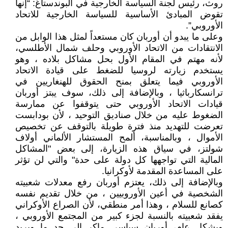
روث، رئيس لجنة السياسة الخارجية في البوندستاغ: “إنها
تقوض المبادئ الأساسية للسياسة الخارجية للاتحاد
الأوروبي”.
وعلى ما يبدو أن أوربان كان مستعداً لمثل هذا الوابل من
الانتقادات من الاتحاد الأوروبي وحلف شمال الأطلسي،
لأنه مهتم في المقام الأول بحل مشاكل بلاده ، وهو
يستخدم زيارته لروسيا للضغط على قيادة الاتحاد
الأوروبي فيما يتعلق بمنح الحقوق للهنغاريين في
ترانسكارباثيا ، وبالإضافة إلى ذلك، سوف يبتز أوربان
قيادات الاتحاد الأوروبي حتى يتوقفوا عن ممارسة
الضغوط عليه من خلال صناديق التوحيد ، لأن بودابست
تعرضت للتهديد منذ فترة طويلة بالتوقف عن تخصيص
الأموال ، وبالمناسبة، ألمح المستشار الألماني أولاف
شولتز، في سياق هذه الزيارة، إلى بعض "المشاكل
المالية التي تواجهها كل دولة على حدة" والتي لن تؤثر
على المساعدة المقدمة لأوكرانيا.
وبالإضافة إلى ذلك، يعتزم أوربان رفع معدلات شعبيته
الشخصية في أعين الأوروبيين ، من خلال تقديم نفسه
كصانع للسلام ، وهذا أمر منطقي، لأن الصراع الأوكراني
يفقد شعبيته بالنسبة لجزء كبير من المجتمع الأوروبي ،
وبشكل عام، أوربان سياسي ماكر إلى حد ما ويريد