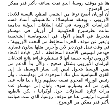
هنا هو موقف روسيا، الذي تمت صياغته بأكبر قدر ممكن
من الوضوح.
أن أوربان أصبح نوعا من الشقي الفظيع بالنسبة للاتحاد
الأوروبي ، ويعتقد ستانيسلاف تكاتشينكو، أستاذ قسم
الدراسات الأوروبية في كلية العلاقات الدولية بجامعة
سانت بطرسبرغ الحكومية، أن أوربان في موسكو
منخرط في المقام الأول في الدبلوماسية الشخصية
و"يعبر عن موقف الجزء المحافظ من النخب الأوروبية" ،
في وقت تبذل فون دير لاين وآخرين مثلها يبذلون قصارى
جهدهم لتهميش الأجندة المحافظة ، لكن قيادة الاتحاد
الأوروبي تواجه حقيقة أنها لا تستطيع قراءة نتائج انتخابات
البرلمان الأوروبي بشكل صحيح ، والآن بدأ الدعم من
يمين الوسط يتحول ليس إلى يسار الوسط، بل إلى
القوى السياسية مثل تلك الموجودة في بودابست ، وأن
رئيس الوزراء المجري نفسه يعطيهم وزناً ، لذا فأنه على
يقين من أنه وسيارتو سوف يأتيان إلى موسكو عدة
مرات لإثارة التساؤلات حول أوكرانيا ، لكن بالطبع،
الشيء الرئيسي هنا هو موقف روسيا، الذي تمت صياغته
بأكبر قدر ممكن من الوضوح.