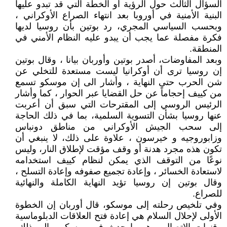
السؤال الثالث حول الرؤية أو الخطة التي قد تبدو عليها
البنية الأمنية في أوروبا بعد انتهاء الصراع الأوكراني ،
وبحسب السياسي المجري، رد بوتين بأن روسيا لديها
فكرة مفصلة عما يجب أن يبدو عليه النظام الأمني في
المنطقة.
وبعد المفاوضات، أصدر بوتين وأوربان بيانا ، وقال بوتين
إن روسيا ترى أن أوكرانيا ليست مستعدة للتخلي عن
شن الحرب حتى النهاية ، وأشار الى إن موسكو تسمع
من كييف إحجاماً عن حل القضايا عبر الحوار ، كما وأشار
الرئيس الروسي إلى المقترحات التي سبق أن أعربت
عنها روسيا بشأن التسوية السلمية، بما في ذلك الحاجة
إلى سحب الجيش الأوكراني من مناطق دونباس
وزابوروجيه و خيرسون ، علاوة على ذلك، لا ينبغي أن
تكون هذه مجرد هدنة أو وقف مؤقت لإطلاق النار، وليس
نوعًا من التوقف الذي يمكن لنظام كييف استخدامه
لاستعادة الخسائر ، وإعادة تجميع صفوفه وإعادة التسلح ،
وقال بوتين إن روسيا تؤيد النهاية الكاملة والنهائية
للصراع.
وفي تلخيص رحلته إلى موسكو، قال أوربان إن الخطوة
الأولى لإحلال السلام هي إعادة فتح العلاقات الدبلوماسية