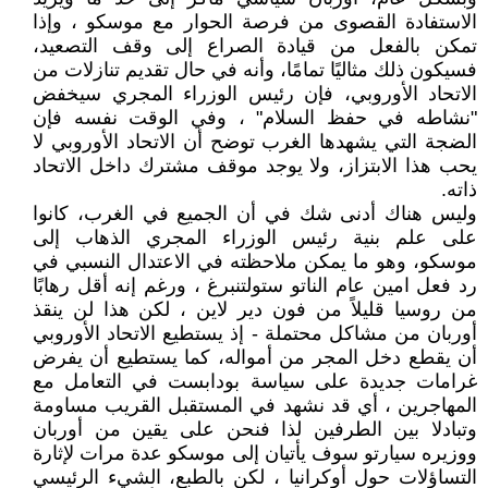
الاستفادة القصوى من فرصة الحوار مع موسكو ، وإذا
تمكن بالفعل من قيادة الصراع إلى وقف التصعيد،
فسيكون ذلك مثاليًا تمامًا، وأنه في حال تقديم تنازلات من
الاتحاد الأوروبي، فإن رئيس الوزراء المجري سيخفض
"نشاطه في حفظ السلام" ، وفي الوقت نفسه فإن
الضجة التي يشهدها الغرب توضح أن الاتحاد الأوروبي لا
يحب هذا الابتزاز، ولا يوجد موقف مشترك داخل الاتحاد
ذاته.
وليس هناك أدنى شك في أن الجميع في الغرب، كانوا
على علم بنية رئيس الوزراء المجري الذهاب إلى
موسكو، وهو ما يمكن ملاحظته في الاعتدال النسبي في
رد فعل امين عام الناتو ستولتنبرغ ، ورغم إنه أقل رهابًا
من روسيا قليلاً من فون دير لاين ، لكن هذا لن ينقذ
أوربان من مشاكل محتملة - إذ يستطيع الاتحاد الأوروبي
أن يقطع دخل المجر من أمواله، كما يستطيع أن يفرض
غرامات جديدة على سياسة بودابست في التعامل مع
المهاجرين ، أي قد نشهد في المستقبل القريب مساومة
وتبادلا بين الطرفين لذا فنحن على يقين من أوربان
ووزيره سيارتو سوف يأتيان إلى موسكو عدة مرات لإثارة
التساؤلات حول أوكرانيا ، لكن بالطبع، الشيء الرئيسي