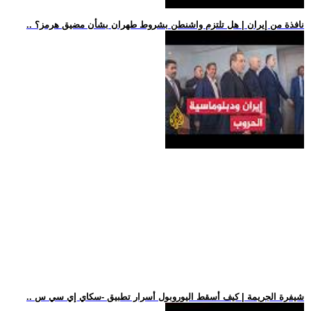
.. نافذة من إيران | هل تلتزم واشنطن بشروط طهران بشأن مضيق هرمز؟
.. شيفرة الجريمة | كيف أسقط اليوروبول أسرار تطبيق -سكاي إي سي س