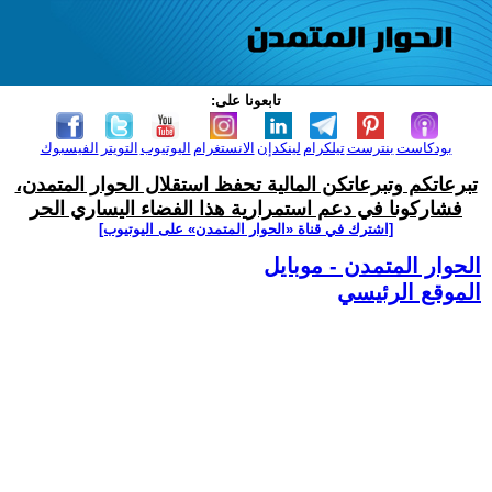
تابعونا على:
بودكاست
بنترست
تيلكرام
لينكدإن
الانستغرام
اليوتيوب
التويتر
الفيسبوك
تبرعاتكم وتبرعاتكن المالية تحفظ استقلال الحوار المتمدن،
فشاركونا في دعم استمرارية هذا الفضاء اليساري الحر
[اشترك في قناة ‫«الحوار المتمدن» على اليوتيوب]
الحوار المتمدن - موبايل
الموقع الرئيسي