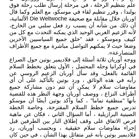
علم بتنظيم الرحلة ، في مرحلة إرسال طلب رحلة فوق
بولندا ، وقرر تنظيم لقاء في موسكو، مع العلم وكما قال
اوربان خلال مقابلة مع صحيفة Die Weltwoche الألمانية،
أن ذلك من شأنه أن يسبب رد فعل سلبي من الخارج،
لأنه الزعيم الغربي الوحيد الذي يمكنه التحدث مع كل من
كييف وموسكو ، فقد "خلق جميع السياسيين الآخرين
وضعا حيث لا يمكنهم التواصل مباشرة مع جميع الأطراف
المتصارعة».
ووجه أوربان ثلاثة أسئلة إلى فلاديمير بوتين حول الصراع
في أوكرانيا وحله المحتمل ، الأول يتعلق بخطط السلام
القائمة بالفعل، وقد سأل أوربان الزعيم الروسي عن
رأيه في هذه الوثائق ، ورد بوتين بالتأكيد على أن أي
مفاوضات سلام لا يمكن أن تتم دون مشاركة جميع
أطراف النزاع ، ووصف أوربان وجهة النظر هذه للقضية
بأنها "منطقية تماما" ، كما وأكد بوتين أيضًا أن موسكو
تدرس جميع خطط السلام المقترحة، وخاصة الخطة
الصينية البرازيلية ، أما السؤال الثاني ، فكان عن ماهية
فرص الاتفاق على وقف إطلاق النار بين الطرفين قبل
إجراء مفاوضات سلام حقيقية ، وبحسب أوربان، رد
فلاديمير بوتين بأنه غير متفائل بهذا الشأن ، في حين كان