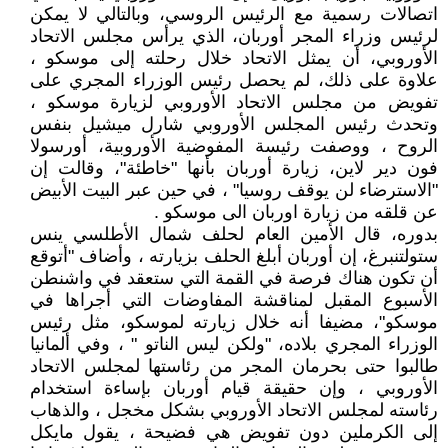
اتصالات رسمية مع الرئيس الروسي، وبالتالي لا يمكن
لرئيس وزراء المجر أوربان، الذي يرأس مجلس الاتحاد
الأوروبي، أن يمثل الاتحاد خلال رحلته إلى موسكو ،
علاوة على ذلك، لم يحصل رئيس الوزراء المجري على
تفويض من مجلس الاتحاد الأوروبي لزيارة موسكو ،
وتحدث رئيس المجلس الأوروبي شارل ميشيل بنفس
الروح ، ووصفت رئيسة المفوضية الأوروبية، أورسولا
فون دير لاين، زيارة أوربان بأنها "خاطئة"، وقالت إن
"الاسترضاء لن يوقف روسيا" ، في حين عبر البيت الأبيض
عن قلقه من زيارة اوربان الى موسكو .
بدوره، قال الأمين العام لحلف شمال الأطلسي ينس
ستولتنبرغ، إن أوربان أبلغ الحلف بزيارته ، وأضاف "أتوقع
أن تكون هناك فرصة في القمة التي ستعقد في واشنطن
الأسبوع المقبل لمناقشة المفاوضات التي أجراها في
موسكو"، مضيفا أنه خلال زيارته لموسكو، مثل رئيس
الوزراء المجري بلاده، "ولكن ليس الناتو " ، وفي ألمانيا
طالبوا حتى بحرمان المجر من رئاستها لمجلس الاتحاد
الأوروبي ، وإن حقيقة قيام أوربان بإساءة استخدام
رئاسته لمجلس الاتحاد الأوروبي بشكل مخجل ، والذهاب
إلى الكرملين دون تفويض هي فضيحة ، يقول مايكل