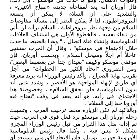
وقنوات الاتصال، وهو ما حدث في موسكو ، إلى ذلك،
قال أوربان إنه يعد لمفاجأة جديدة «صباح الاثنين» ،
والتشديد على ان السلام لا يمكن أن يصنعه
البيروقراطيون، لذا لا يمكن النظر إلى مسألة مفاوضات
السلام من وجهة نظر بيروقراطية ، السلام برأيه لن يأتي
من تلقاء نفسه ، فالخطوة الأولى هي استئناف العلاقات
الدبلوماسية وإنشاء قناة اتصال ، “ وهذا بالضبط ما حدث
خلال الاجتماع في موسكو" ، وقال أن الحرب ستنتهي
عاجلاً أم آجلاً وسيحل السلام ، وبحسب أوربان، فإن
موقفي موسكو وكييف "بعيدان جداً عن بعضهما البعض"،
ومن الضروري "اتخاذ الكثير من الخطوات" من أجل
تقريب نهاية الصراع ، وأكد رئيس الوزراء أنه يريد معرفة
أي طريق لإنهاء المواجهة هو الأقصر ، وشدد على أنه
بدون الدبلوماسية «لن نحقق السلام» ، وخصوصية هذا
الاجتماع، في رأيه، هو أنه يعقد في وقت "تحتاج فيه
أوروبا حقا إلى السلام".
وبالتأكيد لم تكن الزيارة محط ترحيب الغرب ، وتسببت
رحلة أوربان إلى موسكو برد فعل قوي في الغرب، حيث
تم إدانة مثل هذا القرار من قبل رئيس الوزراء المجري
بشكل لا لبس فيه ، وكما قال رئيس الدبلوماسية
الأوروبية جوزيب بوريل، فإن الاتحاد الأوروبي يستبعد أي