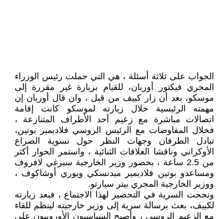
الجواب على ثلاثة أسئلة ، هي التي حملت رئيس الوزراء
المجري فيكتور أوربان، للقيام بزيارة غير مقررة إلى
موسكو، بعد أن زار كييف من قبل ، وان قال أوربان إن
مهمته الرئيسية خلال زيارته لموسكو كانت إقامة
اتصالات مباشرة مع زعيم أحد الأطراف المتنازعة ،
فخلال المفاوضات مع الرئيس الروسي فلاديمير بوتين،
تبادل الطرفان وجهات النظر حول تسوية الصراع
الأوكراني وناقشا العلاقات الثنائية ، واستمر الحوار أكثر
من 2.5 ساعة ، بحضور وزير الخارجية سيرغي لافروف
ومساعدو بوتين فلاديمير ميدنسكي ويوري أوشاكوف ،
ووزير الخارجية المجري بيتر سيارتو.
ونجحت السرية في التحضير لهذا الاجتماع ، فبعد زيارته
لكييف، بعث برسالة سرية إلى وزير خارجيته لينظم للقاء
مع الزعيم الروسي ، وأصبح السياسيون الأوروبيون على