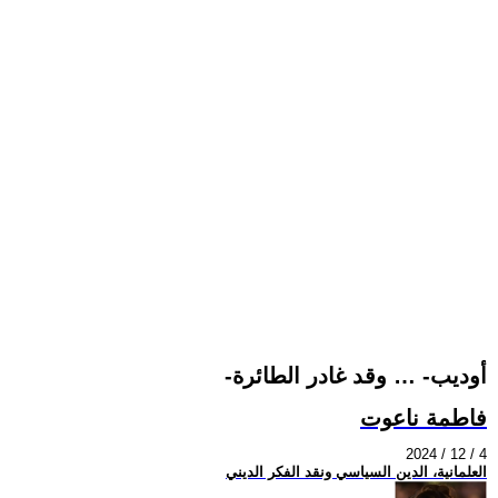
-أوديب- … وقد غادر الطائرة
فاطمة ناعوت
2024 / 12 / 4
العلمانية، الدين السياسي ونقد الفكر الديني