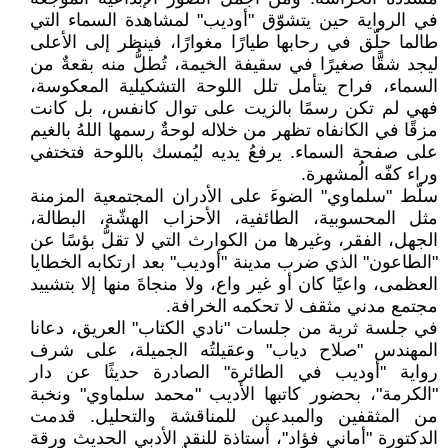
في الرواية حين يتشوّق "أوديب" لمشاهدة السماء التي
طالما حلّق في رحابها طيارًا مغوارًا، فينظر إلى الأعلى
ليجد شقًّا صغيرًا في سقيفة الخيمة، تُطلُّ منه بقعةٌ من
السماء، فراح يتأمل تلل اللوحة التشكيلية المعكوسة،
فهي لم تكن رسمًا بالزيت على توال كانفس، بل كانت
مزقًا في الكانفاه تظهر من خلاله لوحةٌ رسمها اللهُ بالغيم
على صفحة السماء. يرفعُ يديه ليُمسك باللوحة فتختفي
وراء كفّه الُمشهرة.
سلّط "سلماوي" الضوءَ على الأدران المجتمعية المزمنة
مثل المحسوبية، الطائفية، الأحزاب الهشّة، البطالة،
الجهل، الفقر، وغيرها من الكوارث التي لا تقلُّ بؤسًا عن
"الطاعون" الذي ضرب مدينة "أوديب" بعد ارتكابه الخطايا
العظمى، واعيًا كان أو غير واع، ولا منجاةَ منها إلا بتشييد
مجتمع مدني مثقف لا تحكمه الخرافة.
في جلسة ثرية من جلسات "نادي الكتاب" العريق، دعانا
المهندس "صلاح دياب" وعقيلتُه الجميلة، على شرف
رواية "أوديب في الطائرة" الصادرة حديثًا عن دار
"الكرمة"، بحضور كاتبها الأديب "محمد سلماوي" ونخبة
من المثقفين والمبدعين للمناقشة والتحليل. قدمت
الدكتورة "أماني فؤاد"، أستاذة للنقد الأدبي الحديث ورقة