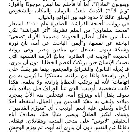
ويقولون “لماذا؟”، أما أنا فأحلم بما ليس موجودًا وأقول:
“ولمَ لا؟!”) الأديبُ يلعبُ بالزمان والمكان والشخوص
ليخلق عالمًا لا حدود فيه بين الواقع والخيال.
في روايته "أجنحة الفراشة" الصادرة عام ٢٠١٠، استعار
"محمد سلماوي" من العلم نظريةَ: "أثر الفراشة" لكي
يتنبأ، من خلال أبطال الحدوتة: مصممة الأزياء "ضحى"
الباحثة عن نفسها، و"أيمن" الباحث عن أمه، بأن ثورة
وشيكة سوف تشتعل في ميادين مصر. وفي رواية
الجديدة "أوديب في الطائرة" يعالجُ الأزمة النفسية التي
تصيبُ الإنسانَ حين يرتكبُ أعظم الخطايا، دون أن يدري،
فـ يُدينُه القانونُ والشرائعُ والمجتمع، بينما هو يقفُ على
أرض راسخة واثقًا من براءته، مستنكرًا ما يُرمى به من
اتهامات؛ لأنه لم يرتكب الخطايا بإرادته ولا بعلمه. هكذا
كانت شخصية "أوديب" الذي تنبأ العرافُ قبل ميلاده بأنه
سوف يقتل أباه ويتزوّج أمه، فيتخلّص منه الأبُ بمجرد
ميلاده ويُلقى به مقيّدَ القدمين بين الجبال، ليلتقطه أحدُ
الرُّعاة ويُطلق عليه اسم "أوديب"، أي "متورّم القدمين"،
ويتبناه، ليكبرَ الطفلُ ويصير شابًّا فتيًّا، يصادفُ أباه
الحقيقي "لايوس" على مدخل المدينة ويتقاتلان، فيقتله،
دفاعًا عن النفس دون أن يدري أنه أبوه، ثم يهزم الوحشَ