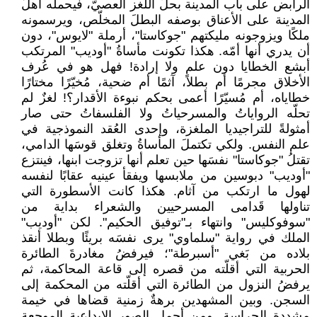
الرابض على باب المدينة بحلّ اللغز العصيّ، فيحمله أهلُ
المدينة على الأعناق بوصفه البطلَ المخلّص، ويرسمونه
ملكًا ويزوجونه مليكتهم "جوكاستا"، أرملة "لايوس"، دون
أن يدري أنها أمّه. هكذا تكونت مأساةُ "أوديب" المرتكب
أبشع الخطايا دون علمٍ ولا إرادة! فهل هو في عُرف
الأخلاق مجرمًا أم بطلا، آثمًا أم ضحية، مُخيّرًا مختارًا
خطاياه، أم مُسيّرًا أعمى بحكم نبوءة الأقدار؟! لغزٌ لم
تحلّه الرواياتُ والمسرحياتُ ولا الفلسفاتُ حتى صار
أمثولةً للتراجيديا الملغزة، وإحدى العُقد النموذجية في
علم النفس. ولكي تكتملَ المأساةُ وتغلق قوسَها الدامي،
تقتلُ "جوكاستا" نفسَها حين تعلم أنها تزوجت ابنها، فينتزع
"أوديب" دبوسين من ملابسها ويفقأ عينيه عقابًا لنفسه
لهول ما ارتكب من آثام. هكذا كانت الأسطورة التي
تناولها قَدامى المسرحيين والشعراء بداية من
"سوفوكليس" وانتهاء بـ"توفيق الحكيم". لكن "أوديب"
الملك في رواية "سلماوي" يرى نفسَه بريئًا وبطلا أنقذ
بلاده من بَغي "أسبرطة"؛ فيرفضُ مغادرةَ الطائرة
الحربية التي أقلّته من قصره إلى قاعة المحاكمة، ثم
يرفضُ النزول من الطائرة التي أقلّته من المحكمة إلى
السجن. وبين المشهدين برهةٌ زمنية قضاها في خيمة
مشددة الحراسة. ومن أجمل الصور الإبداعية الموجعة