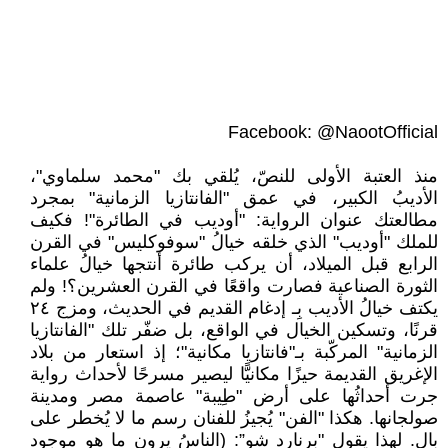
Facebook: @NaootOfficial
منذ العتبة الأولى للنصّ، يُلقي بك "محمد سلماوي"،
الأديبُ الكبير، في عمق "الفانتازيا الزمانية" بمجرد
مطالعتك عنوان الرواية: "أوديب في الطائرة"! فكيف
للملك "أوديب" الذي خلقه خيالُ "سوفوكليس" في القرن
الرابع قبل الميلاد، أن يركب طائرة أنتجها خيالُ علماء
الثورة الصناعية فصارت واقعًا في القرن العشرين؟! ولم
يكتف خيالُ الأديب بِـ إدغام القديم في الحديث، ومزج ٢٤
قرنًا، وتسكين الخيال في الواقع، بل ضفّر تلك "الفانتازيا
الزمانية" المركّبة بـ"فانتازيا مكانية"؛ إذ استعار من بلاد
الإغريق القديمة حيزًا مكانيًّا ليصير مسرحًا لأحداث رواية
جرت أحداثُها على أرض "طِيبة" عاصمة مصر ومدينة
صولجانها. هكذا "الفن" يُجيزُ للفنان رسم ما لا يُخطر على
بال. لهذا يقول "برنارد شو”: (الناسُ يرون ما هو موجود