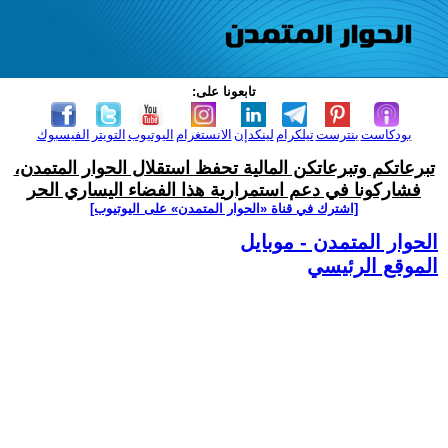
تابعونا على:
بودكاست
بنترست
تيلكرام
لينكدإن
الانستغرام
اليوتيوب
التويتر
الفيسبوك
تبرعاتكم وتبرعاتكن المالية تحفظ استقلال الحوار المتمدن،
فشاركونا في دعم استمرارية هذا الفضاء اليساري الحر
[اشترك في قناة ‫«الحوار المتمدن» على اليوتيوب]
الحوار المتمدن - موبايل
الموقع الرئيسي