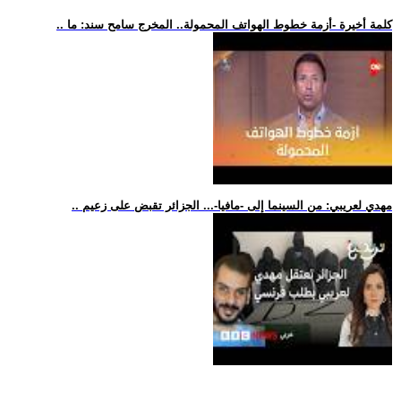
.. كلمة أخيرة -أزمة خطوط الهواتف المحمولة.. المخرج سامح سند: ما
.. مهدي لعريبي: من السينما إلى -مافيا-... الجزائر تقبض على زعيم