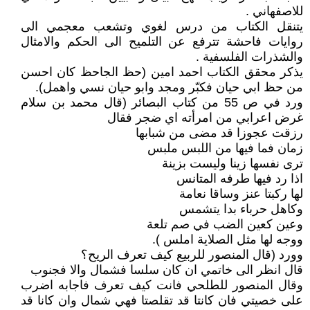
للاصفهاني .
يتنقل الكتاب من درس لغوي وتشعب معجمي الى
روايات فاحشة تترفع عن التلميح الى الحكم والامثال
والشذرات الفلسفية .
يذكر محقق الكتاب احمد امين (حظ الجاحظ كان احسن
من حظ ابي حيان فكبّر ومجد وابو حيان نسي واهمل).
ورد في ص 55 من كتاب البصائر (قال محمد بن سلام
غرض اعرابي من امرأته اي ضجر فقال
رزقت عجوزا قد مضى من شبابها
زمان فما فيها من اللبس ملبس
ترى نفسها زينا وليست بزينة
اذا رد فيها طرفه المتانس
لها ركبتا عنز وساقا نعامة
وكاهل حرباء بدا يتشمس
وعين كعين الضب في صم تلعة
ووجه لها مثل الصلاية املس ).
وورد (قال المنصور للربيع كيف تعرف الريح؟
قال انظر الى خاتمي ان كان سلسا فشمال والا فجنوب
وقال المنصور للطلحي فانت كيف تعرف فاجابه اضرب
على خصيتي فان كانتا قد تقلصتا فهي شمال وان كانا قد