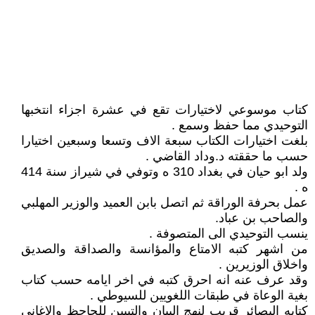
كتاب موسوعي لاختيارات تقع في عشرة اجزاء انتخبها
التوحيدي مما حفظ وسمع .
بلغت اختيارات الكتاب سبعة الاف وتسعا وسبعين اختيارا
حسب ما حققته د.وداد القاضي .
ولد ابو حيان في بغداد 310 ه وتوفي في شيراز سنة 414
ه .
عمل بحرفة الوراقة ثم اتصل بابن العميد والوزير المهلبي
والصاحب بن عباد.
ينسب التوحيدي الى المتصوفة .
من اشهر كتبه الامتاع والمؤانسة والصداقة والصديق
واخلاق الوزيرين .
وقد عرف عنه انه احرق كتبه في اخر ايامه حسب كتاب
بغية الوعاة في طبقات اللغويين للسيوطي .
كتابه البصائر قريب لنهج البيان والتبيين للجاحظ والاغاني