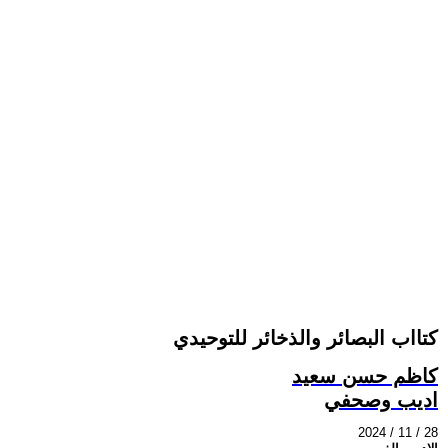
كتااب البصائر والذخائر للتوحيدي
كاظم حسن سعيد
اديب وصحفي
2024 / 11 / 28