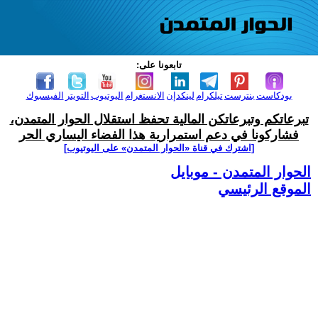
تابعونا على:
بودكاست
بنترست
تيلكرام
لينكدإن
الانستغرام
اليوتيوب
التويتر
الفيسبوك
تبرعاتكم وتبرعاتكن المالية تحفظ استقلال الحوار المتمدن،
فشاركونا في دعم استمرارية هذا الفضاء اليساري الحر
[اشترك في قناة ‫«الحوار المتمدن» على اليوتيوب]
الحوار المتمدن - موبايل
الموقع الرئيسي