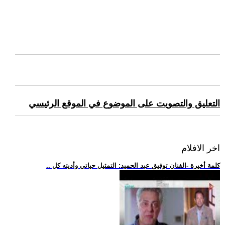
التعليق والتصويت على الموضوع في الموقع الرئيسي
اخر الافلام
.. كلمة أخيرة -الفنان توفيق عبد الحميد: التمثيل حياتي وأديته كل