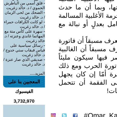
-
قلق أممي من الباطرش
تها، وبما أن ما حدث
الحموي / د. خالد زغريت
-
الضحك من لحى الزمان
رمة الأغلبية المسالمة
/ د. خالد زغريت
-
لو كانت الكرافات حمراء
امل بعدلٍ أو نبالة مع
/ د. خالد زغريت
-
سهرة على كأس متة مع
المهاتما غاندي وعنزته / د.
عرف مسبقاً أن فاتورة
خالد زغريت
-
رسائل سياسية على
 مسبقاً أن الغالبية
قياس قبقاب ستي خدوج /
د. خالد زغريت
 فيها سيكون مليئاً
-
صديقي الذي صار عنزة /
فاتورة الحرب ومع ذلك
د. خالد زغريت
رة أمّا إن كان يجهل
المزيد.....
على الفقمة أن تتحمل
المعجبين بنا على
ات!
الفيسبوك
3,732,970
Omar_Kan