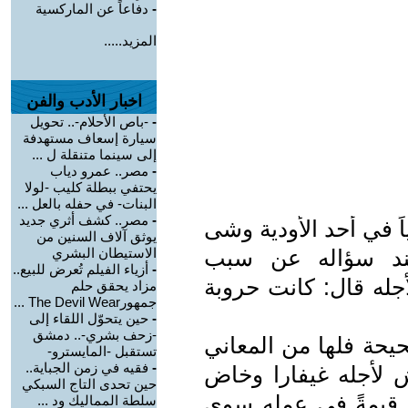
-
دفاعاً عن الماركسية
المزيد.....
اخبار الأدب والفن
-
-باص الأحلام-.. تحويل
سيارة إسعاف مستهدفة
إلى سينما متنقلة ل ...
-
مصر.. عمرو دياب
يحتفي ببطلة كليب -لولا
البنات- في حفله بالعل ...
-
مصر.. كشف أثري جديد
ً في أحد الأودية وشى
يوثق آلاف السنين من
وعند سؤاله عن سبب
الاستيطان البشري
-
أزياء الفيلم تُعرض للبيع..
جله قال: كانت حروبة
مزاد يحقق حلم
جمهورThe Devil Wear ...
-
حين يتحوّل اللقاء إلى
-زحف بشري-.. دمشق
يحة فلها من المعاني
تستقبل -المايسترو-
-
فقيه في زمن الجباية..
ش لأجله غيفارا وخاض
حين تحدى التاج السبكي
ى قيمةً في عمله سوى
سلطة المماليك ود ...