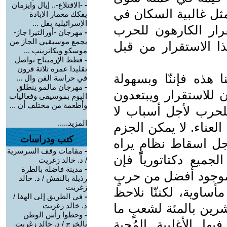
-
-الاقتلاع-.. إيال وايزمان
مثل غالبية السكان في
يفكك معمار الإبادة
الإسرائيلية بفل ...
رار الكارهون للحرب
-
مهرجان -أورالتيرا جاز-
يجمع موسيقيي الجاز من
ا الاستقرار من قبل
موسكو ويكاترينب ...
-
قطط الإرميتاج تواصل
تقليدا عمره ثلاثة قرون
هذه فإننّا وبسهولة
في حراسة الفن وال ...
-
مهرجان مالمو ينطلق
ن للاستقرار ويبتعدون
اليوم بموسيقى وفعاليات
وأطعمة من مختلف أن ...
للحرب لأجل أسباب لا
المزيد.....
 العناء. لا يمكن الجزم
كتب ودراسات
أجل اسقاط نظامٍ يراه
-
مقامات وقف السرسرية
لجميع دكتاتورياً فإن
/ د. خالد زغريت
-
مدينة فاضلة بالطرة
موجود أفضل من حربٍ
رذيلة بالنقش / د. خالد
زغريت
أساوية، لكننّا نلاحظ
-
في الطريق إلى الهفا /
شرين بالمئة لشعبٍ ما
د. خالد زغريت
-
وحطوا رأس الوطن
ها الأغلبية المُحبة
بالخرج / د. خالد زغريت