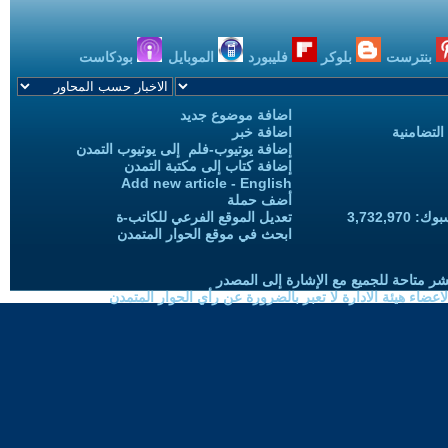
بنترست
بلوكر
فليبورد
الموبايل
بودكاست
اضافة موضوع جديد
التضامنية
اضافة خبر
إضافة يوتيوب-فلم إلى يوتيوب التمدن
إضافة كتاب إلى مكتبة التمدن
Add new article - English
أضف حملة
3,732,97
تعديل الموقع الفرعي للكاتب-ة
ابحث في موقع الحوار المتمدن
شر متاحة للجميع مع الإشارة إلى المصدر
ضاء هيئة الادارة لا تعبر بالضرورة عن رأي الحوار المتمدن