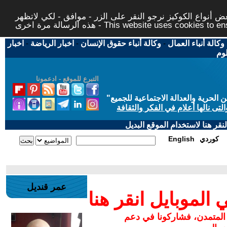
 أنواع الكوكيز نرجو النقر على الزر - موافق - لكي لاتظهر
This website uses cookies to ensure you ge
وكالة أنباء العمال
-
وكالة أنباء حقوق الإنسان
-
اخبار الرياضة
-
اخبار
لوم
التبرع للموقع - ادعمونا
حرية والعدالة الاجتماعية للجميع
"
تى نالها أعلام في الفكر والثقافة
قر هنا لاستخدام الموقع البديل
كوردي
English
عمر قنديل
لموبايل انقر هنا
 المتمدن، فشاركونا في دعم