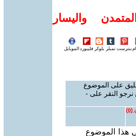
متمدن واليسار
م
بنترست
تمبلر
بلوكر
فليبورد
الموبايل
عليق على الموضوع
نرجو النقر على -
 (
0
)
ى هذا الموضوع