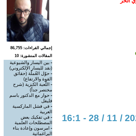
ي الحر
إجمالي القراءات: 86,755
المقالات المنشورة: 10
-
بين اليسار والشيوعية
(نقد لليسار الإلكتروني)
-
حوّل العُملّة (حقائق
القوة والارتفاع)
-
اللّعبة الكنزية (شرح
مختصر جداً)
-
حوار مع الدكتور باسم
فليفل
-
في فشل الماركسية
العربية
الحوار المتمدن-العدد: 8175 - 2024 / 11 / 28 - 16:1
-
في تفكيك بعض
المصطلحات العلمية
-
امرسون وإعادة بناء
البراغماتية