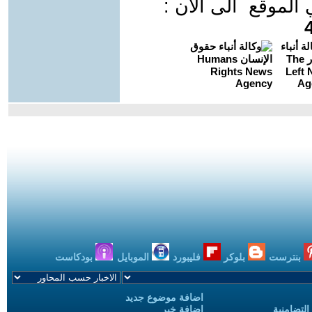
موقع الى الان :
بنترست
بلوكر
فليبورد
الموبايل
بودكاست
اضافة موضوع جديد
التضامنية
اضافة خبر