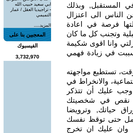
ي المستقبل, وبذلك
ابي سعيد حبيب الله
-
تراجيديا العقل / عمار
 الناس الى اعتزال
التميمي
تها فرصة في اعادة
المزيد.....
لية وتجنب كل ما كان
المعجبين بنا على
تي وانا اقوى شكيمة
الفيسبوك
تسببت في زيادة فهمي
3,732,970
ؤقت، تستطيع مواجهته
تماعية، والانخراط في
 وجب عليك أن تتذكر
عن نقص في شخصيتك
اق حياتك, وترويضا
حمل حتى توقظ نفسك
 وان عليك ان تخرج