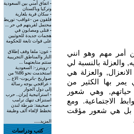
-
اتفاق أمني بين السعودية
وتركيا وباكستان
-
سكان قرية بلغارية
قلقون من -عواقب- توريط
محتمل لقريتهم في حر ...
-
قتلى ومصابون في
هجمات جديدة للحوثيين
على قوات تابعة للحكومة
...
 أمر مهم وهو انني
-
عون: ملفا وقف إطلاق
النار والمناطق التجريبية
, والعزلة بالنسبة لي
ستتم متابعتهما ...
-
-رويترز-: السعودية
لانعزال, والعزلة هي
استخدمت نحو 86% من
صواريخ -باتريوت- الاع ...
ي يمر بها الكثير من
-
عراقجي يوجه رسالة
إلى دول الجوار
حياتهم, وهي شعور
-
استراتيجية إيران.. حرب
وابط الاجتماعية. ومع
استنزاف تنهك ترامب
-
صحيفة: شرطة لندن
، بل هي شعور مؤقت
تخطط لإلغاء ألف وظيفة
المزيد.....
كتب ودراسات