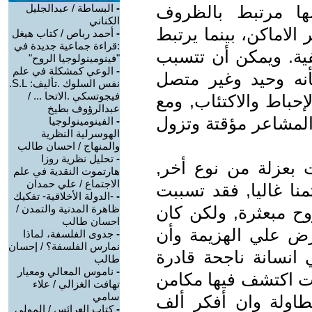
ها مرتبط بالظروف
-
البساطة / عبدالجليل
الكناني
 الاماكن، بينما يرتبط
-
أحمد رباص / كتاب هيغل
:قراءة جماعية جديدة في
فية. ويمكن أن تتسبب
"فينومينولوجيا الروح"
-
الوعي كمشكلة في علم
أنه وحيد وغير متصل
نفس السلوك .تأليف: S.L.
فيجوتسكي .الاتحا ... /
إحباط والاكتئاب, ومع
عبدالرؤوف بطيخ
لمشاعر مؤقتة وتزول
-
الفينومينولوجيا
الهوسرلية النظرية
والمنهاج / احسان طالب
-
تحليل نظرية روزا
 بعزلة من نوع أخر,
هارتموت النقدية في علم
الاجتماع / علي حمدان
نا غاليا, فقد تسببت
-
-الدولة الأخلاقية- تفكيك
ح مبعثرة, ولكن كان
ظاهرة المدنية والتمدن /
احسان طالب
رض علي الهزيمة وأن
-
جدوى الفلسفة، لماذا
نمارس الفلسفة؟ / إحسان
انسانة ناجحة قادرة
طالب
-
ناموس المعالي ومعيار
ات اكتشف فيها مكامن
تهافت الغزالي / علاء
سامي
اولة وان أفكر ألف
-
كتاب العرائس / المولى