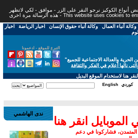
 أنواع الكوكيز نرجو النقر على الزر - موافق - لكي لاتظهر
This website uses cookies to ensure you ge
وكالة أنباء العمال
-
وكالة أنباء حقوق الإنسان
-
اخبار الرياضة
-
اخبار
لوم
التبرع للموقع - ادعمونا
حرية والعدالة الاجتماعية للجميع
"
تى نالها أعلام في الفكر والثقافة
قر هنا لاستخدام الموقع البديل
كوردي
English
ندى الهاشمي
لموبايل انقر هنا
 المتمدن، فشاركونا في دعم