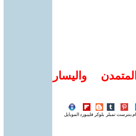
متمدن واليسار
م
بنترست
تمبلر
بلوكر
فليبورد
الموبايل