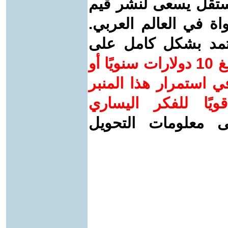
ستقل يسعى لنشر قيم
واة في العالم العربي.
عتمد بشكل كامل على
ساهم/ي معنا! بدعمكم بمبلغ 10 دولارات سنويًا أو
 استمرار هذا المنبر
ويًا للفكر اليساري
ى معلومات التحويل