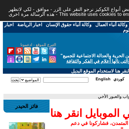
 أنواع الكوكيز نرجو النقر على الزر - موافق - لكي لاتظهر
This website uses cookies to ensure you ge
وكالة أنباء العمال
-
وكالة أنباء حقوق الإنسان
-
اخبار الرياضة
-
اخبار
لوم
التبرع للموقع - ادعمونا
حرية والعدالة الاجتماعية للجميع
"
تى نالها أعلام في الفكر والثقافة
قر هنا لاستخدام الموقع البديل
كوردي
English
ب والعبور الأخي
فائز الحيدر
لموبايل انقر هنا
 المتمدن، فشاركونا في دعم