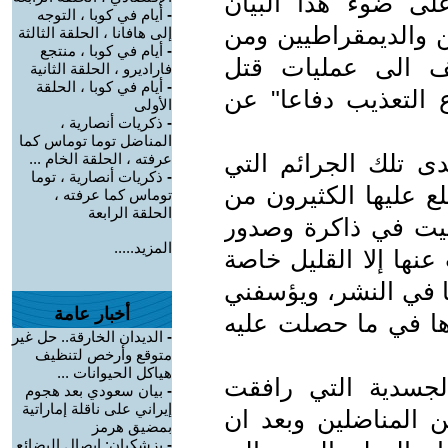
لى ضوء هذا البيان
-
أيام في كوبا ، التوجه
 والديمقراطيين ومن
إلى هافانا ، الحلقة الثالثة
-
أيام في كوبا ، منتجع
ئف الى عمليات قتل
فاراديرو ، الحلقة الثانية
-
أيام في كوبا ، الحلقة
ع التعذيب دفاعا" عن
الأولى
-
ذكريات أنصارية ،
المناضل توما توماس كما
ى تلك الجرائم التي
عرفته ، الحلقة الخام ...
-
ذكريات أنصارية ، توما
ع عليها الكثيرون من
توماس كما عرفته ،
الحلقة الرابعة
بقيت في ذاكرة وصدور
المزيد.....
عنها إلا القليل خاصة
ا في النشر، ويؤسفني
أخبار عامة
ها في ما حصلت عليه
-
الديدان الخارقة.. حل غير
متوقع وأرخص لتنظيف
هياكل الحيوانات ...
لجسدية التي رافقت
-
بيان سعودي بعد هجوم
إيراني على ناقلة إماراتية
ن المناضلين وبعد ان
بمضيق هرمز
-
بزشكيان: إيصال البضائع