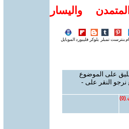
متمدن واليسار
م
بنترست
تمبلر
بلوكر
فليبورد
الموبايل
عليق على الموضوع
نرجو النقر على -
 (
0
)