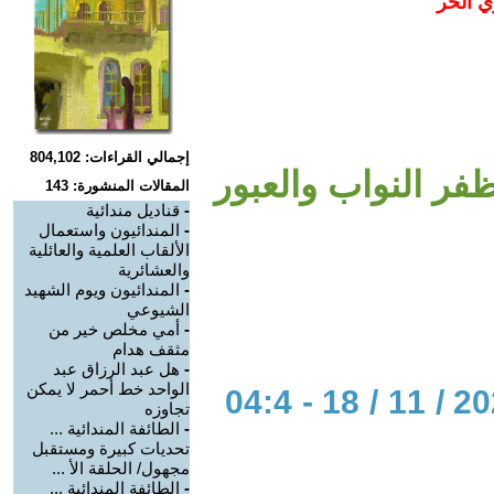
ي الحر
إجمالي القراءات: 804,102
ر النواب والعبور
المقالات المنشورة: 143
-
قناديل مندائية
-
المندائيون واستعمال
الألقاب العلمية والعائلية
والعشائرية
-
المندائيون ويوم الشهيد
الشيوعي
-
أمي مخلص خير من
مثقف هدام
-
هل عبد الرزاق عبد
الواحد خط أحمر لا يمكن
الحوار المتمدن-العدد: 8165 - 2024 / 11 / 18 - 04:4
تجاوزه
-
الطائفة المندائية ...
تحديات كبيرة ومستقبل
مجهول/ الحلقة الأ ...
-
الطائفة المندائية ...