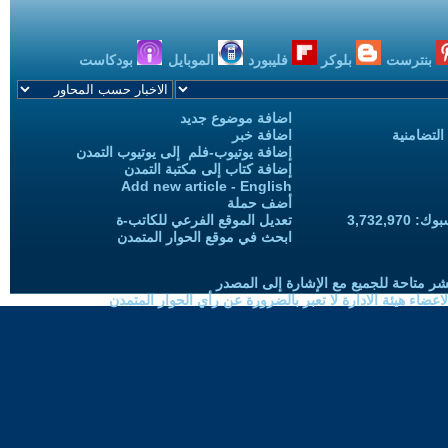
بنترست
بلوكر
فليبورد
الموبايل
بودكاست
اضافة موضوع جديد
التضامنية
اضافة خبر
إضافة يوتيوب-فلم إلى يوتيوب التمدن
إضافة كتاب إلى مكتبة التمدن
Add new article - English
أضف حملة
3,732,97
تعديل الموقع الفرعي للكاتب-ة
ابحث في موقع الحوار المتمدن
شر متاحة للجميع مع الإشارة إلى المصدر
ضاء هيئة الادارة لا تعبر بالضرورة عن رأي الحوار المتمدن