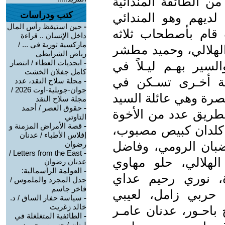
ن الطائفة المندائية
كتب ودراسات
ديهم وهو المندائي
-
حين استيقظ رأس المال
قام بأصطحاب ثلاثه
داخل الإنسان .. قراءة
ماركسية ثورية في ... /
الهلالي، وحميد مطشر
رياض الشرايطي
-
ابجديات العطاء / انتصار
لسير بهـم ليـلاً في
كامل جفلان الخشت
ئيـة أخـرى تسـكن في
-
مجلة سلاح النقد، عدد
جوان-جويلية-اوت 2026 /
لبصرة وهي عائلة السيد
مجلة سلاح النقد
-
حقوق العصر / أحمد
لطريق عدد من الأخوة
التاوتي
-
قصة الأمراض المزمنة و
د كلدان كبيص مصبوب،
إفلاس الأطباء / عدنان
ضبان الرومي، وفاضل
رضوان
Letters from the East /
-
هلالي، حلو مهاوي
عدنان رضوان
-
العولمة الرأسمالية:
، نوري رحيم عداي
جدل المجرد والملموس /
فاخر جاسم
 حربي زامل، لعيبي
-
سياسة حفار الساق / د.
خالد زغريت
احـور، عدنان عامـر
-
الطائفية المتغلغلة في
لبنان / حسين محمود