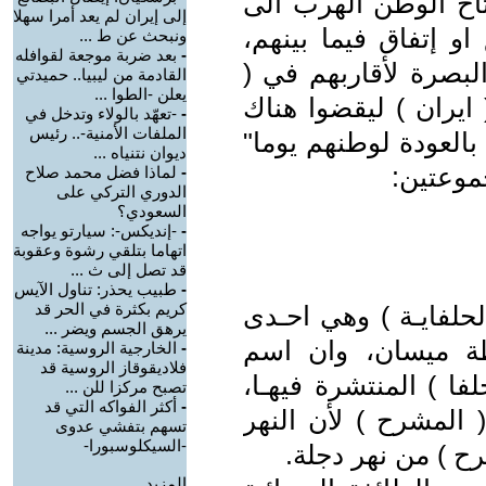
اح الوطن الهرب الى
إلى إيران لم يعد أمرا سهلا
 إتفاق فيما بينهم،
ونبحث عن ط ...
-
بعد ضربة موجعة لقوافله
لبصرة لأقاربهم في (
القادمة من ليبيا.. حميدتي
يعلن -الطوا ...
 ايران ) ليقضوا هناك
-
-تعهّد بالولاء وتدخل في
الملفات الأمنية-.. رئيس
بالعودة لوطنهم يوما"
ديوان نتنياه ...
موعتين:
-
لماذا فضل محمد صلاح
الدوري التركي على
السعودي؟
-
-إنديكس-: سيارتو يواجه
اتهاما بتلقي رشوة وعقوبة
قد تصل إلى ث ...
-
طبيب يحذر: تناول الآيس
كريم بكثرة في الحر قد
حلفايـة ) وهي احـدى
يرهق الجسم ويضر ...
ظة ميسان، وان اسم
-
الخارجية الروسية: مدينة
فلاديقوقاز الروسية قد
فا ) المنتشرة فيهـا،
تصبح مركزا للن ...
-
أكثر الفواكه التي قد
المشرح ) لأن النهر
تسهم بتفشي عدوى
-السيكلوسبورا-
ح ) من نهر دجلة.
المزيد.....