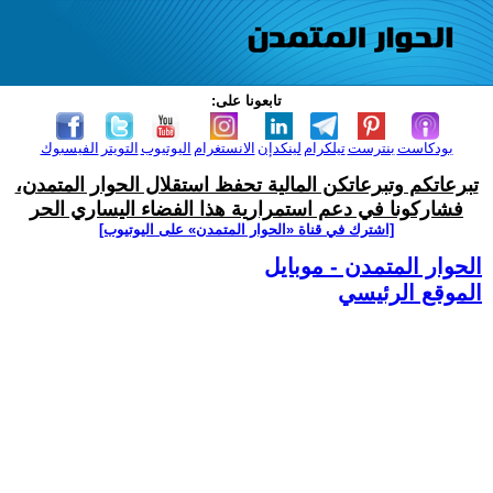
تابعونا على:
بودكاست
بنترست
تيلكرام
لينكدإن
الانستغرام
اليوتيوب
التويتر
الفيسبوك
تبرعاتكم وتبرعاتكن المالية تحفظ استقلال الحوار المتمدن،
فشاركونا في دعم استمرارية هذا الفضاء اليساري الحر
[اشترك في قناة ‫«الحوار المتمدن» على اليوتيوب]
الحوار المتمدن - موبايل
الموقع الرئيسي