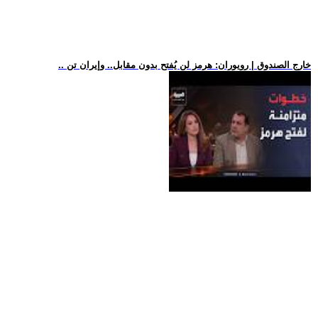
.. خارج الصندوق | رويوران: هرمز لن يُفتح بدون مقابل.. وإيران تن