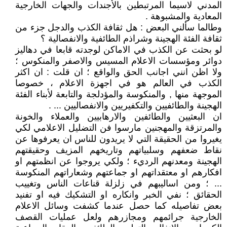
المدني لاسيما المرتبطين بالأجندات والجهات الخارجية
المعادية والمشبوهة .
وطالما سألني البعض : هل ثقافة الكذب والدجل جزء من
ثقافة الفئة الهجينة وشراذم الطائفية والانفصالية ؟
لو بحثت عن الكذب في الاماكن لوجدته قابعا في دهاليز
دوائر ومؤسسات الاعلام المسيس والاصفر والمنكوس ؛
ولا اظن انني اجانب الحق والواقع ؛ ان قلت : ان اكثر
الكذب في العالم هو في اجهزة الاعلام ، خصوصا
الموجهة منها , والمنكوسة والمؤدلجة والتابعة لأبناء الفئة
الهجينة والطائفيين والتكفيريين والانفصاليين ... .
ان البعثيين والطائفين والارهابيين والعملاء والخونة
والمرتزقة والمهجنين مارسوا فن التضليل الاعلامي لكي
يغيروا من الحقيقة التي لا يريدون للناس ان يعرفوها عن
نقاط ضعفهم وسلبياتهم وتاريخهم المزيف وحقيقتهم
الهجينة ومعدنهم الرديء ؛ ولكي يروجوا عن انظمتهم او
افكارهم او معتقداتهم او جماعتهم وشعاراتهم المنكوسة
... ؛ ومن اساليبهم في زلزلة قناعات الناس وتغييب
الحقائق ؛ نفي الخبر وانكاره او التشكيك فيه او تفنيد
بعض تفاصيله كما حصل عندما كشفت وسائل الاعلام
الخارجية جرائمهم ومجازرهم ولعل عمليات القصف