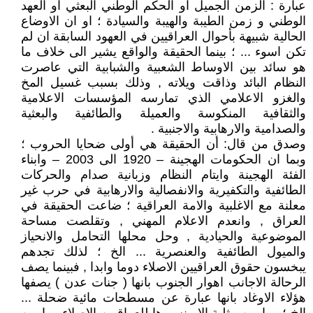
عبارة : الزمن الجميل او الحكم الوطني البعثي او العهد
الوطني و زمن الطيبة والهيبة والسيادة ؛ او ان الاوضاع
الحالية شبيهة بأحوال العراقيين في العهود السابقة ان لم
تكن اسوء ... ؛ بينما الحقيقة والواقع يشير الى خلاف ما
هو سائد بين الاوساط الشعبية والشبابية التي عاصرت
النظام البائد وذاقت ويلاته , وذلك بسبب غسيل المخ
والغزو الاعلامي الذي تمارسه المؤسسات الاعلامية
والثقافية المنكوسة والعميلة والطائفية والبعثية
والصدامية والارهابية والاجنبية .
وصدق من قال: أن الحقيقة هي أولى ضحايا الحروب ؛
وبما ان الحكومات الهجينة – 1920 الى 2003 – وابناء
الفئة الهجينة وايتام النظام وزبانية صدام والحركات
الطائفية والتكفيرية والانفصالية والارهابية في حرب غير
معلنة مع الاغلبية والامة العراقية ؛ ضاعت الحقيقة في
العراق , وانعدم الاعلام المهني , وتقلصت مساحة
الموضوعية والحيادية , وحل محلها التحامل والانحياز
والميول الطائفية والعنصرية ... الخ ؛ لذلك تجدهم
يبخسون حقوق العراقيين الاصلاء دوما وابدا , فبينما يصف
الرحالة الاجانب اهوار الجنوب بانها ( جنات عدن ) يصفها
هؤلاء الاوغاد بانها عبارة عن مسطحات مائية ضحلة ...