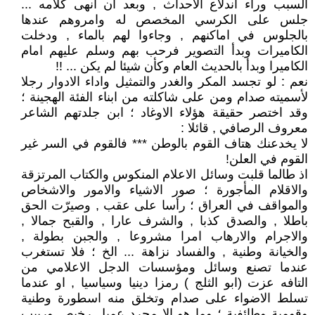
السبب وراء اندلاع الاحداث , وبعد ان انهى كلامه ...
جلس على الكرسي المخصص له وامروهم عندها
بالجلوس في اماكنهم , وجاءوا لهم بالماء , ودخلت
الكاميرات وبدأ التصوير فرحب بهم وسلم عليهم امام
الكاميرا وبدأ بالحديث العام وكأن شيئا لم يكن ... !!
نعم : لو تجسد المكر والغدر والتمثيل واداء الادوار رجلا
لأسميته صدام ومن على شاكلته من ابناء الفئة الهجينة ؛
وقد اختصر حقيقة هؤلاء الاوغاد ؛ ابن جلدتهم الشاعر
معروف الرصافي , قائلا :
لا يخدعنك هتاف القوم بالوطن *** فالقوم في السر غير
القوم في العلن!
اذ طالما قلبت وسائل الاعلام المنكوس والكتاب المرتزقة
والاقلام المأجورة ؛ صور الاشياء والامور والاشخاص
والمواقف في العراق ؛ رأسا على عقب , وصيرّت الحق
باطلا , والصدق كذبا , والشرف عارا , والقبح جمالا ,
والاجرام والارهاب امرا مشروعا , والجبن بطولة ,
والخيانة وطنية , والفساد نزاهة ... الخ ؛ فلا تستغرب
عندما تصنع وسائل ومؤسسات الدجل الاعلامي من
التافه عزت (ابو الثلج ) رمزا دينيا وسياسيا , او عندما
تسلط الاضواء على صدام وتخلق منه اسطورة وطنية
وقومية وطائفية ؛ وما هو الا مجرد عميل رخيص وربيب