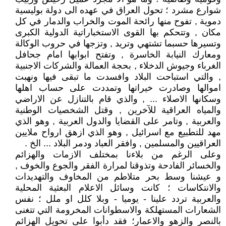
شوارع مشرد ؛ تحول العراق في عهده الى دولة بوليسية
دموية , تفوح منها رائحة الموت والخراب والدمار في كل
مكان , وتتحكم بها القوى الاستخباراتية الدولية الكبرى
وتسيرها حسبما تشتهي وتريد , وتزجها في حروب الوكالة
ومعارك النيابة الخاسرة , وتفتح ابوابها امام جحافل
الغرباء وجيوش الدخلاء , بحجة العمالة والشركات الاجنبية
, والتي استباحت البلاد وافسدت ما تبقى فيها ونهبت
اموالها وصادرت خيراتها وتمددت على حساب اهلها
وسكانها الاصلاء ... , والذي قام بالتنازل عن الاراضي
والمياه العراقية للآخرين , وقتل الشخصيات الوطنية
والعربية , وتامر على القضايا والدول العربية , وهو الذي
مهد للتطبيع مع اسرائيل , وهو الذي ازهق ارواح ملايين
العراقيين والمسلمين , وافقر العباد ودمر البلاد ... الخ .
وعلى الرغم من بلاءنا بمختلف الازمات والهزائم
والخسائر الفادحة وتذوقنا لمرارة الفقر والجوع والخوف ,
و عيشنا وسط بحر متلاطم من المخاوف والتهديدات
والانتكاسات ؛ كانت وسائل الاعلام البعثية المحلية
والعربية تردد علينا - يوميا - وبلا كلل او ملل ؛ نفس
الشعارات المستهلكة والاسطوانات المخرومة التي تتغنى
بالنصر والزهو والاعمار؛ فقد دأبوا على تحويل الهزائم