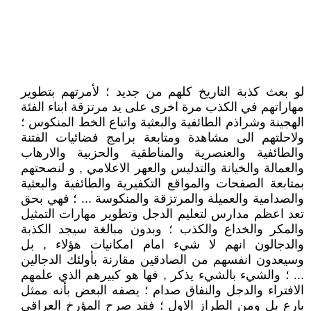
لو بعث كذبة التاريخ كلهم من جديد ؛ لأمرتهم بتطوير
مهاراتهم في الكذب مرة اخرى على يد مرتزقة ابناء الفئة
الهجينة وشراذم الطائفية والبعثية واتباع الخط المنكوس ؛
ولاحلتهم الى مشاهدة ومتابعة برامج فضائيات الفتنة
والطائفية والعنصرية والمناطقية والحزبية والارهاب
والعمالة والخيانة والتدليس والعهر الاعلامي , و لنصحتهم
بمتابعة الصفحات والمواقع التكفيرية والطائفية والبعثية
والصدامية والعميلة والمرتزقة والمنكوسة ... ؛ فهي بحق
تعد اعظم مدارس لتعليم الدجل وتطوير مهارات التمثيل
والمكر والخداع والكذب ؛ وبدون مبالغة سيجد الكذبة
والدجالون انهم لا شيء امام امكانيات هؤلاء , بل
وسيعدون انفسهم من الصادقين مقارنة بأولئك الدجالين
... ؛ والشيء بالشيء يذكر , فها هو كبيرهم الذي علمهم
الافتراء والدجل والنفاق صدام ؛ يصفه البعض بأنه ممثل
بارع بل ومن الطراز الاول ؛ فقد صرح المؤرخ العراقي