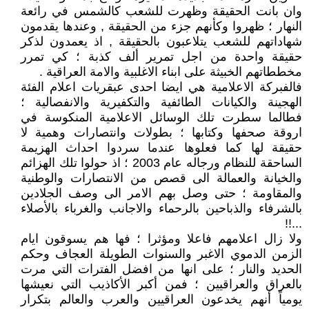
وان بانت الحقيقة وظهرت للشعب كالشمس في رائعة
النهار ؛ ظهروا وكأنهم جزء من الحقيقة , وعندها يقدمون
شهاداتهم للشعب يتلاعبون بالحقيقة , اذ يعمدون لذكر
حقيقة واحدة من اجل تمرير ألف كذبة ؛ كي تمرر
مخططاتهم الخبيثة على ابناء الاغلبية والامة العراقية .
فالفبركة الاعلامية هي ايضا احدى عبقريات اعلام الفئة
الهجينة والكيانات الطائفية والتكفيرية والانفصالية ؛
فطالما سطرت تلك الوسائل الاعلامية المنكوسة في
اروقة صحفها وكتابها ؛ بطولات وانتصارات وهمية لا
حقيقة لها كما فعلوها عندما سردوا احداث الهزيمة
الساحقة للنظام ورجاله عام 2003 ؛ اذ حولوا تلك الهزائم
والخيانة والعمالة الى قصص من الانتصارات والوطنية
والمقاومة ؛ حتى وصل بهم الامر الى وصف الجلادين
بالشرفاء والذباحين بالرحماء والاجانب والغرباء بالأصلاء
...!!
ولا زال اعلامهم فاعلا ومؤثرا ؛ فها هم يسوقون ايام
الزمن الدموي الاغبر والسنوات الطويلة العجاف وحكم
الحديد والنار ؛ على انها من افضل الفترات التي مرت
بالعراق والعراقيين ؛ فمن أكبر الأكاذيب التي نعيشها
يومياً أنهم يخدعون العراقيين والعرب والعالم بتكرار