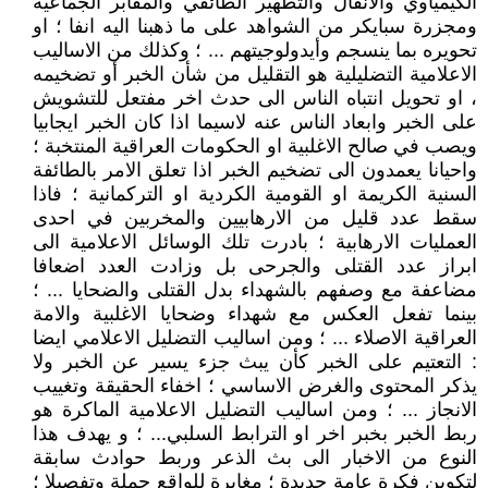
الكيمياوي والانفال والتطهير الطائفي والمقابر الجماعية
ومجزرة سبايكر من الشواهد على ما ذهبنا اليه انفا ؛ او
تحويره بما ينسجم وأيدولوجيتهم ... ؛ وكذلك من الاساليب
الاعلامية التضليلية هو التقليل من شأن الخبر أو تضخيمه
، او تحويل انتباه الناس الى حدث اخر مفتعل للتشويش
على الخبر وابعاد الناس عنه لاسيما اذا كان الخبر ايجابيا
ويصب في صالح الاغلبية او الحكومات العراقية المنتخبة ؛
واحيانا يعمدون الى تضخيم الخبر اذا تعلق الامر بالطائفة
السنية الكريمة او القومية الكردية او التركمانية ؛ فاذا
سقط عدد قليل من الارهابيين والمخربين في احدى
العمليات الارهابية ؛ بادرت تلك الوسائل الاعلامية الى
ابراز عدد القتلى والجرحى بل وزادت العدد اضعافا
مضاعفة مع وصفهم بالشهداء بدل القتلى والضحايا ... ؛
بينما تفعل العكس مع شهداء وضحايا الاغلبية والامة
العراقية الاصلاء ... ؛ ومن اساليب التضليل الاعلامي ايضا
: التعتيم على الخبر كأن يبث جزء يسير عن الخبر ولا
يذكر المحتوى والغرض الاساسي ؛ اخفاء الحقيقة وتغييب
الانجاز ... ؛ ومن اساليب التضليل الاعلامية الماكرة هو
ربط الخبر بخبر اخر او الترابط السلبي... ؛ و يهدف هذا
النوع من الاخبار الى بث الذعر وربط حوادث سابقة
لتكوين فكرة عامة جديدة ؛ مغايرة للواقع جملة وتفصيلا ؛