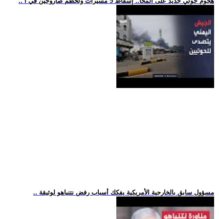
.. هجوم حوثي جديد على المخا.. إسقاط 5 مسيرات وتحطم صاروخين في ا
.. مسؤول سابق بالخارجية الأمريكية يفكك أسباب رفض نتنياهو لوثيقة