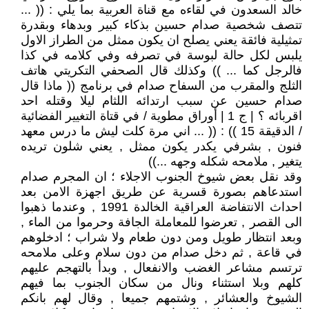
خالد السعدون في لقاءه مع قناة العربية بما يلي : (( ...
تتصف شخصية صدام حسين بذكاء كبير وبدهاء وبقدرة
تمثيلية فائقة يعني يصلح ان يكون ممثل من الطراز الاول
يلبس لكل حالة لبوسة في تصرفه وفي كلامه في كذا
فالرجل كما ... )) وكذلك قال الصحفي التكريتي هاتف
الثلج والمقرب من السفاح صدام في برنامج (( ماذا قال
صدام حسين عن سبب ارتدائه اللثام ليلا وقتله احد
اقربائه ؟ | ج 1 | أوراق مطوية / في قتاة التغيير الفضائية
/ الدقيقة 15 )) : (( ... اني مرة كلت ليش ما درس معهد
فنون , بشرفي يكدر يكون ممثل , يعني شلون تريده
يتغير , ملامحه شكله وجهه ...))
وقد نقل بعض شيوخ الجنوب الاجلاء ؛ ان المجرم صدام
استدعاهم بصورة قسرية عن طريق اجهزة الامن بعد
احداث الانتفاضة العراقية الخالدة 1991 , وعندما ذهبوا
الى القصر , تعرضوا للمعاملة الجافة وحرموا من الماء ,
وبعد انتظار طويل ومن دون طعام ولا شراب ؛ ادخلوهم
في قاعة , ثم دخل صدام من دون سلام وعلى ملامحه
ترتسم مشاعر الغضب والانفعال , وبدأ بالتهجم عليهم
كلهم وبلا استثناء ونال من سكان الجنوب بما فيهم
الشيوخ والعشائر , وشتمهم جميعا , وقال لهم بانكم