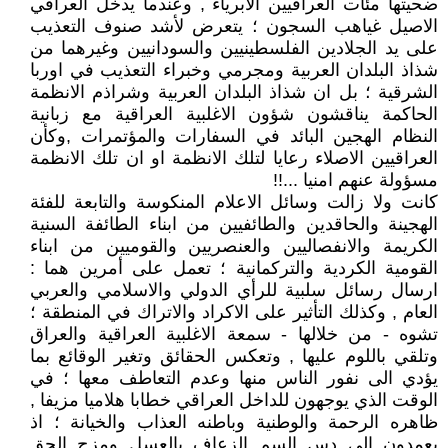
ضحيتها مئات العراقيين الابرياء , وعندما يدخل العراقي
الاصيل غياهب السجون ؛ يتعرض لأشد صنوف التعذيب
على يد الجلادين الفلسطينيين والسودانيين وغيرهما من
شذاذ البلدان العربية ومجرمي وخبراء التعذيب في اوربا
الشرقية ؛ بل ان شذاذ البلدان العربية وشراذم الانظمة
الحاكمة يناقشون شؤون الاغلبية العراقية مع زبانية
النظام الهجين البائد في السفارات والمؤتمرات ,وكأن
العراقيين الاصلاء رعايا لتلك الانظمة او ان تلك الانظمة
مسؤولة عنهم امنيا ...!!
كانت ولا زالت وسائل الاعلام المنكوسة والتابعة للفئة
الهجينة والحاقدين والطائفيين من ابناء الطائفة السنية
الكريمة والانفصاليين والعنصريين والقوميين من ابناء
القومية الكردية والتركمانية ؛ تعمل على أمرين هما :
ارسال رسائل سلبية للرأي الدولي والاسلامي والعربي
العام , وكذلك التأثير على الاكراد والاتراك في المنطقة ؛
تشوه - من خلالها - سمعة الاغلبية العراقية والعراق
وتلقي باللوم عليها , وتعكس الحقائق وتغير الوقائع بما
يؤدي الى نفور الناس منها وعدم التعاطف معها ؛ في
الوقت الذي يوجهون للداخل العراقي خطابا هلاميا مزيفا ,
ظاهره الرحمة والوطنية وباطنه العذاب والخيانة ؛ اذ
يعمدون الى دس السم الزعاف بالعسل ومزج الحق