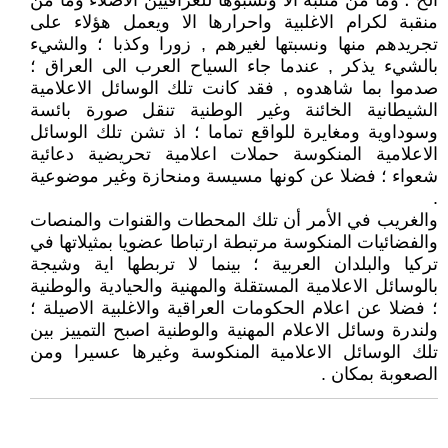
الخ ؛ وما من مثلبة الا ونسبوها للعراقيين الاصلاء وما من
منقبة لكرام الاغلبية واحرارها الا ويعمل هؤلاء على
تجريدهم منها ونسبتها لغيرهم , زورا وكذبا ؛ والشيء
بالشيء يذكر , عندما جاء السياح العرب الى العراق ؛
صدموا بما شاهدوه , فقد كانت تلك الوسائل الاعلامية
الشيطانية الخائنة وغير الوطنية تنقل صورة بائسة
وسوداوية ومغايرة للواقع تماما ؛ اذ تشن تلك الوسائل
الاعلامية المنكوسة حملات اعلامية تحريضية دعائية
شعواء ؛ فضلا عن كونها مسيسة ومنحازة وغير موضوعية
.
والغريب في الأمر أن تلك المحطات والقنوات والمنصات
والفضائيات المنكوسة مرتبطة ارتباطا عضويا بمثيلاتها في
تركيا والبلدان العربية ؛ بينما لا تربطها اية وشيجة
بالوسائل الاعلامية المستقلة والمهنية والحيادية والوطنية
؛ فضلا عن اعلام الحكومات العراقية والاغلبية الاصيلة ؛
ولندرة وسائل الاعلام المهنية والوطنية اصبح التمييز بين
تلك الوسائل الاعلامية المنكوسة وغيرها عسيرا ومن
الصعوبة بمكان .