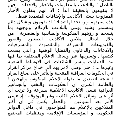
بالباطل ؛ والتلاعب بالمعلومات والاخبار والاحداث ؛ فهم
لا يتفوهون بالحقيقة ابدا ؛ الا انهم ينقلون الأخبار
الممزوجة بشتى الأكاذيب والإضافات المتعمدة فقط .
هذه سيرتهم ولن تجد لها تبديلا ؛ اذ يقومون وبشكل دائم
ومستمر وشبه يومي بالتلاعب بالإعلام وتوجيهه بما
ينسجم و رؤيتهم المنكوسة والطائفية والعنصرية ؛ من
خلال ادخال ملايين الأكاذيب الصغيرة والصور
والفيديوهات المفبركة والمقصودة والمسرحيات
والادعاءات والدعاوى والقضايا الوهمية و التي يصعب
كشفها , وتسربيها عبر وسائل الاعلام المختلفة بما فيها
بث الدعايات ونشر الشائعات في الاوساط الشعبية
وغيرها ... ؛ حتى وصل الامر بهم الى خداع مراكز القرار
في الحكومات العراقية المنتخبة والتأثير على صناع القرار
؛ نتيجة لتصديق ما يقوله الإعلام المنكوس والهجين ؛
والطامة الكبرى ان الحكومات والنخب والجماهير
العراقية تنسى الاكاذيب الاعلامية بسرعة ولا ترتب أي
أثر على وسائل الاعلام الكاذبة وغير الموثوقة ؛ إذ تنسى
الأمر بعد أسبوعين , والخطر يكمن في ان أكبر
المتلاعبين بالإعلام هم المتواجدون في داخل الدوائر
الحكومية و المؤسسات الإعلامية ومنظمات المجتمع