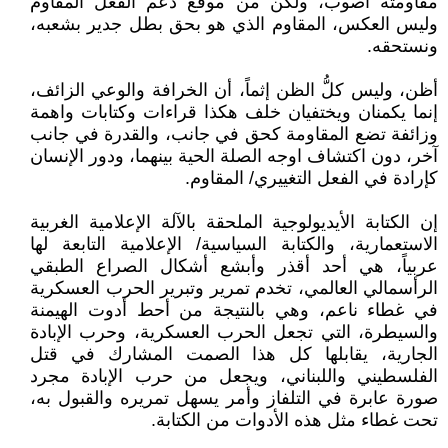
مقاومته أصوب، ولكن من موقع دعم الفعل المقاوم
وليس العكس، المقاوم الذي هو بحق بطل جدير بشعبه،
ونستحقه.
أظن، وليس كلُّ الظن إثماً، أن الخرافة والوعي الزائف،
إنما يكمنان ويختفيان خلف هكذا قراءات وكتابات واهمة
وزائفة تضع المقاومة كحق في جانب، والقدرة في جانب
آخر، دون اكتشاف اوجه الصلة الحية بينهما، ودور الإنسان
كإرادة في الفعل التغييري/ المقاوم.
إن الكتابة الأيديولوجية الملحقة بالآلة الإعلامية الغربية
الاستعمارية، والكتابة السياسية/ الإعلامية التابعة لها
عربياً، هي أحد أقذر وأبشع أشكال الصراع الطبقي
الرأسمالي العالمي، تخدم تمرير وتبرير الحرب العسكرية
في غطاء ناعم، وهي بالنتيجة من أحط أدوت الهيمنة
والسيطرة، التي تجعل الحرب العسكرية، وحرب الإبادة
الجارية، يقابلها كل هذا الصمت المشارك في قتل
الفلسطيني واللبناني، ويجعل من حرب الإبادة مجرد
صورة عابرة في التلفاز وأمر يسهل تمريره والقبول به،
تحت غطاء مثل هذه الأدوات من الكتابة.