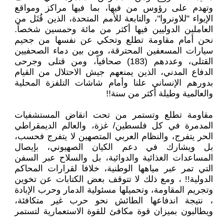
وتهدم على رؤوس من فيها، بما فيها مراكز ومواقع
الإيواء "للاونروا"، والتابعة للأمم المتحدة، الذين قُتَل من
العاملين الدوليين فيها أكثر من مائة وحمسين شخصاً.
نحن أمام مقاومة تطلع وتحكي عن نفسها من جحيم
سيارات المسعفين المحترقة، ومن بين دماء الصحفيين
القتلى، وعددهم (183) صحافياً، ومن قتلى وجرحى
الدفاع المدني، الذين يمنعهم جيش الاحتلال من القيام
بدورهم الإنساني علنا وأمام شاشات التلفزة المحلية
والعالمية وطيلة أكثر من سنة!!
مقاومة تطلع وتستمر من تحت انقاض المستشفيات
المدمرة في كل فلسطين/ غزة، والعالم الديمقراطي
الحر يتفرج، والنظام العربي المتصهين لا يتفرج فحسب،
بل ويشارك في دعم الكيان الصهيوني، بإيصال
المساعدات الغذائية والدوائية، بل والسلاح عبر السفن
التي تمر عبر مياهها الوطنية، خلافا لقرارات المحاكم
الدولية!! ، ومع ذلك لا تتوقف بعض الكتابات عن تخوين
وتجريم المقاومة، وتحميلها مسئولية الدمار وحرب الإبادة
، نتيجة اندفاعها الطائش نحو حرب غير متكافئة،
ويطالبون بميزان قوة مكافئ للقوة الاستعمارية لتستمر