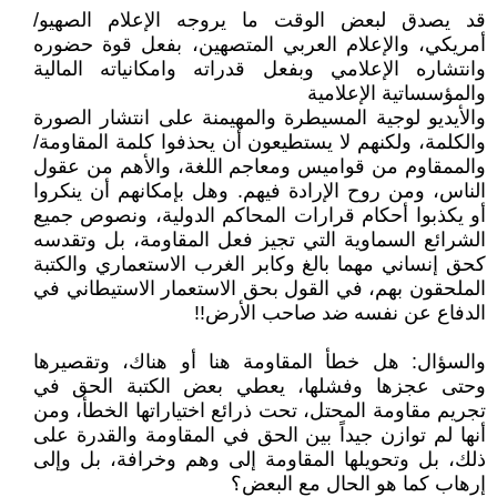
قد يصدق لبعض الوقت ما يروجه الإعلام الصهيو/
أمريكي، والإعلام العربي المتصهين، بفعل قوة حضوره
وانتشاره الإعلامي وبفعل قدراته وامكانياته المالية
والمؤسساتية الإعلامية
والأيديو لوجية المسيطرة والمهيمنة على انتشار الصورة
والكلمة، ولكنهم لا يستطيعون أن يحذفوا كلمة المقاومة/
والممقاوم من قواميس ومعاجم اللغة، والأهم من عقول
الناس، ومن روح الإرادة فيهم. وهل بإمكانهم أن ينكروا
أو يكذبوا أحكام قرارات المحاكم الدولية، ونصوص جميع
الشرائع السماوية التي تجيز فعل المقاومة، بل وتقدسه
كحق إنساني مهما بالغ وكابر الغرب الاستعماري والكتبة
الملحقون بهم، في القول بحق الاستعمار الاستيطاني في
الدفاع عن نفسه ضد صاحب الأرض!!
والسؤال: هل خطأ المقاومة هنا أو هناك، وتقصيرها
وحتى عجزها وفشلها، يعطي بعض الكتبة الحق في
تجريم مقاومة المحتل، تحت ذرائع اختياراتها الخطأ، ومن
أنها لم توازن جيداً بين الحق في المقاومة والقدرة على
ذلك، بل وتحويلها المقاومة إلى وهم وخرافة، بل وإلى
إرهاب كما هو الحال مع البعض؟