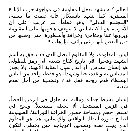
العالم كله يشهد بفعل المقاومة في مواجهة حرب الإبادة
المتلفزة، كما يشهد باستنكار حالة صمت ما يسمى
"المجتمع الدولي"، وهو قطعاً أمر غريب، على أن
الأغرب، هو الكتابة التي لا يتوقف هجومها على المقاومة
ويرونها عبثاً ومغامرة وخرافة وأسطورة، حتى وصفها من
قبل البعض بأنها وعي زائف، وإرهاب !!
ليس المقاومة، ولا المقاوم البطل الذي قد يلحق به أسم
الشهيد ويتحول قي تاريخ كفاح شعبه إلى رمز للبطولة،
هو إنسان مقدس، أو أنه رسول العناية الآلهية، ولا يجوز
المساس به ونقده، حياً وشهيداً، هو فقط، واحد من الناس
البسطاء قدم روحه فعل فداء وتضحية من أجل تقدم
شعبه.
إنسان بسيط جماله ونبالته أنه حاول في الزمن الخطأ،
في الزمن المستحيل ألا يجعله مستحيلاً، ونجح في
تقليص حجم ومساحة حضور الخرافة التوراتية/ الصهيونية
لصالح صورة البطل الواقعي والإنساني، هذا هو المقاوم
الذي يجب نقده وتصحيح اعوجاجه حين يخطئ، لتكون