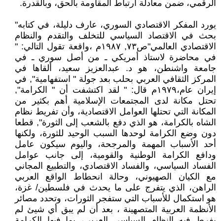
الرقمي، ضمن معادلة ارتباط المقاومة بالحق، وبالقدرة.
يورد المفكر الاقتصادي السوري، عارف دليلة، في كتابه"
بحث في الاقتصاد السياسي للتخلف والتقدم والنظام
الاقتصادي العالمي"ص٧٣, ١٩٨٧م ،واقعة تقول التالي: "
في محاضرة لاستاذ أمريكي ـ من أصل سوري ـ في
جامعة واشنطن، هو د. عبدالعزيز سعيد، ألقاها في
المركز الثقافي العربي بحلب بعد جولة " استفهامية", في
إيران عام،١٩٧٩م قال: " لقد اكتشفت أن " الكرامة",
تحتل مكانة لدى المجتمعات الإسلامية أهم بكثير من
المكانة التي تحتلها العوامل الاقتصادية، وأن تفريط نظام
الشاه بالكرامة، هو الذي دفع بالشعب إلى الثورة", قطعا
دون وضع الكرامة لوحدها السبب الوحيد للثورة، ولكنها
أحد الأسباب المهمة والمرجحة، واليوم سيكون عامل
ودافع الكرامة الوطنية والقومية، إلى جانب عوامل
الفساد السياسي، والفساد الاقتصادي، والتطبيع المجاني
مع الكيان الصهيوني، وحالة انحطاط الواقع العربي
الراهن، الذي يتفرج على ما يحدث في فلسطين/ غزة،
هو استكمال للأسباب التي ستفجر الثورات، وتحدد مصائر
الأنظمة العربية المتصهينة ، بعد أن لم يبق أي شيئ لم
يفرط فيه النظام السياسي العربي، بما فيها الكرامة