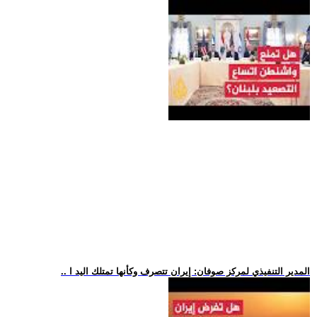
.. المدير التنفيذي لمركز صوفان: إيران تتصرف وكأنها تمتلك اليد ا