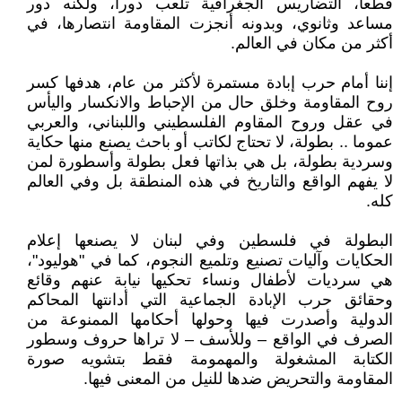
قطعاً، التضاريس الجغرافية تلعب دوراً، ولكنه دور
مساعد وثانوي، وبدونه أنجزت المقاومة انتصارها، في
أكثر من مكان في العالم.
إننا أمام حرب إبادة مستمرة لأكثر من عام، هدفها كسر
روح المقاومة وخلق حال من الإحباط والانكسار واليأس
في عقل وروح المقاوم الفلسطيني واللبناني، والعربي
عموما .. بطولة، لا تحتاج لكاتب أو باحث يصنع منها حكاية
وسردية بطولة، بل هي بذاتها فعل بطولة وأسطورة لمن
لا يفهم الواقع والتاريخ في هذه المنطقة بل وفي العالم
كله.
البطولة في فلسطين وفي لبنان لا يصنعها إعلام
الحكايات وآليات تصنيع وتلميع النجوم، كما في "هوليود"،
هي سرديات لأطفال ونساء تحكيها نيابة عنهم وقائع
وحقائق حرب الإبادة الجماعية التي أدانتها المحاكم
الدولية وأصدرت فيها وحولها أحكامها الممنوعة من
الصرف في الواقع – وللأسف – لا تراها حروف وسطور
الكتابة المشغولة والمهمومة فقط بتشويه صورة
المقاومة والتحريض ضدها للنيل من المعنى فيها.