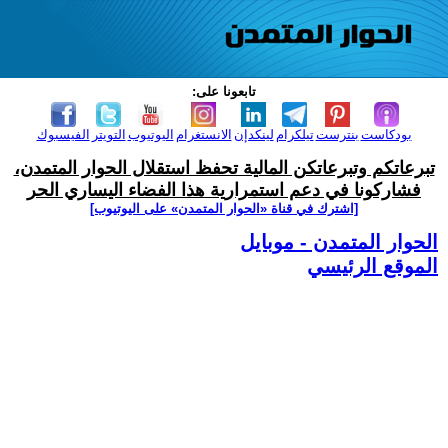
تابعونا على:
بودكاست
بنترست
تيلكرام
لينكدإن
الانستغرام
اليوتيوب
التويتر
الفيسبوك
تبرعاتكم وتبرعاتكن المالية تحفظ استقلال الحوار المتمدن،
فشاركونا في دعم استمرارية هذا الفضاء اليساري الحر
[اشترك في قناة ‫«الحوار المتمدن» على اليوتيوب]
الحوار المتمدن - موبايل
الموقع الرئيسي