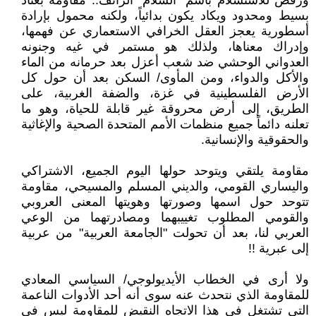
ورفض للاستسلام باسم "السلام" الزائف.. مقاومة بعتاد
بسيط ومحدود ويكاد يكون بدائياً، ولكنه محمول بإرادة
أسطورية يعجز العقل الخرافي الاستعماري عن فهمها،
وإدراك معناها، ولذلك هو مستمر في غيه وجنونه
العدواني الوحشي ضد شعب أعزل بعد حرمانه من الماء
والأكل والدواء، ومن المأوى/ السكن بعد أن حول كل
الأرض الفلسطينية في غزة، والضفة الغربية، على
الطريق، إلى أرض محروقة غير قابلة للحياة، وهو ما
تعلنه دائماً جميع منظمات الأمم المتحدة الصحية والإغاثية
والحقوقية والإنسانية.
مقاومة يلتقي ويتوحد حولها اليوم الجميع، الاشتراكي
واليساري القومي، والديني المسلم والمسيحي، مقاومة
تتوحد حول اسمها وصورتها وهويتها المعنى العروبي
والقومي المطلوب تغييبهما ومصادرتهما من الوعي
العربي لنا، بعد أن تحولت "الجامعة العربية" من عربية
إلى عبرية !!
ولا أرى في الخطاب الأيديولوجي/ السياسي المعادي
للمقاومة الذي نتحدث عنه سوى أنه أحد الأدوات الناعمة
التي تشتغل في هذا الاتجاه النقيض للمقاومة ليس في