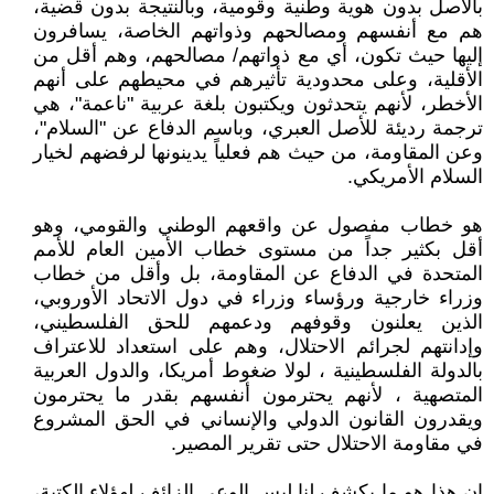
بالأصل بدون هوية وطنية وقومية، وبالنتيجة بدون قضية،
هم مع أنفسهم ومصالحهم وذواتهم الخاصة، يسافرون
إليها حيث تكون، أي مع ذواتهم/ مصالحهم، وهم أقل من
الأقلية، وعلى محدودية تأثيرهم في محيطهم على أنهم
الأخطر، لأنهم يتحدثون ويكتبون بلغة عربية "ناعمة"، هي
ترجمة رديئة للأصل العبري، وباسم الدفاع عن "السلام"،
وعن المقاومة، من حيث هم فعلياً يدينونها لرفضهم لخيار
السلام الأمريكي.
هو خطاب مفصول عن واقعهم الوطني والقومي، وهو
أقل بكثير جداً من مستوى خطاب الأمين العام للأمم
المتحدة في الدفاع عن المقاومة، بل وأقل من خطاب
وزراء خارجية ورؤساء وزراء في دول الاتحاد الأوروبي،
الذين يعلنون وقوفهم ودعمهم للحق الفلسطيني،
وإدانتهم لجرائم الاحتلال، وهم على استعداد للاعتراف
بالدولة الفلسطينية ، لولا ضغوط أمريكا، والدول العربية
المتصهية ، لأنهم يحترمون أنفسهم بقدر ما يحترمون
ويقدرون القانون الدولي والإنساني في الحق المشروع
في مقاومة الاحتلال حتى تقرير المصير.
إن هذا هو ما يكشف لنا ليس الوعي الزائف لهؤلاء الكتبة،