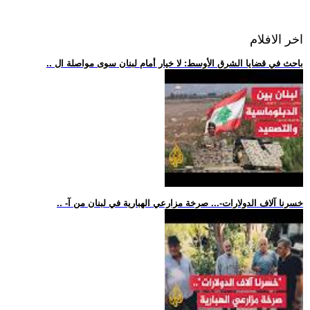
اخر الافلام
.. باحث في قضايا الشرق الأوسط: لا خيار أمام لبنان سوى مواصلة ال
.. -خسرنا آلاف الدولارات-... صرخة مزارعي الهبارية في لبنان من آ