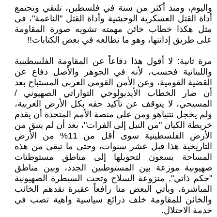
واليوم، ومنذ أكثر من سنة في فلسطين، تلتقي وتجتمع
أداة القتل العسكرية الوحشية وأداة القتل "الناعمة"، في
مثل هكذا خطاب خائن مهمته تشويه صورة المقاومة
على طريق إدانتها، وهو ما نطالعه في بعض الكتابات!!
مرة ثانية: لا أقول هذا دفاعاً عن المقاومة الفلسطينية
واللبنانية فحسب، لأنه في الجوهر والأصل دفاع عن
القضية القومية، وعن الأمن القومي العربي المستباح بعد
أن صار الخطاب الأيديولوجي التواراتي الصهيوني /
المسيحي، لا يتوقف عن تأكيد حقه بكل الأرض العربية،
ولم يخجل نتنياهو ومن على منصة الأمم المتحدة أن يقدم
خريطة الكيان "من النيل إلى الفرات"، بعد أن لم يتبق من
الأرض الفلسطينية سوى أقل من 11% من الأرض
التاريخية هذا قبل عشر سنوات، وحتى ما تبقى من هذه
المساحة يسعون لتحويلها إلى مناطق مستوطنات
صهيونية موزعة بين المستوطنين الجدد، وبين مناطق
"حكم ذاتي", منزوعة السلاح وتحت السيطرة الصهيونية
المباشرة، ويأتي البعض منا رافعاً عقيرة نقدهم الخائب
والخائن للمقاومة خلف ذرائع سياسية واهية تصب في
خدمة الاحتلال.