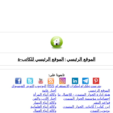
الموقع الرئيسي
الموقع الرئيسي للكاتب-ة
|
تابعونا على:
بنترست
تيلكرام
لينكدإن
الانستغرام
RSS
اليوتيوب
التويتر
الفيسبوك
الموقع الرئيسي
أخبار عامة
هيئة ادارة الحوار المتمدن - للإتصال بنا
وكالة أنباء المرأة
إحصائيات مؤسسة الحوار المتمدن
اخبار الأدب والفن
قواعد النشر
وكالة أنباء اليسار
ابرز كتاب / كاتبات الحوار المتمدن
وكالة أنباء العلمانية
يوتيوب التمدن
وكالة أنباء العمال