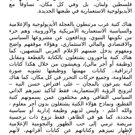
فلسطين ولبنان، بل وفي كل مكان، تساوقاً مع
الأيديولوجية الاستعمارية في طبعتها الجديدة.
هناك كتبة عرب مرتبطون بالعجلة الأيديولوجية والإعلامية
والسياسية الاستعمارية الأمريكية والأوروبية، وهم جزء
من تكوينها البنيوي، ويدافعون عن مشروعها السياسي
والاقتصادي والمالي الاستثماري، وهؤلاء موقفهم واضح
ومفهوم يدخل ضمنهم الإعلام العربي المتصهين، كما
هناك كتبة مأجورون يشتغلون بالكتابة بالقطعة ومقابل
(وظيفة أو أجر مالي)، ويعيشون من خلال هكذا كتابات
ارتزاقية.. كتابات مهمتها ووظيفتها تشويه صورة
المقاومة، وجميع حركات التحرر في كل مكان، كما هناك
كتبة يتبرعون بالمجان – على افتراض حسن النية –
لترويج الرؤية الإستعمارية، فقط لتأكيد تميزهم الذاتي
السياسي الثقافي وهم مختلفون عمن يسمونهم كتبة
القطيع، ونماذج هؤلاء الكتبة يشتغلون بدون أجر معلوم -
والله أعلم - وليس لديهم وظيفة إدارية أو سياسية
محددة، كما هو في الظاهر، فقط نزوع ذات نرجسية
مريضة ترمي إلى حب الظهور والنجومية الإعلامية
لإظهار تميزهم وكتاباتهم عن كتابات أقرانهم، لأنهم