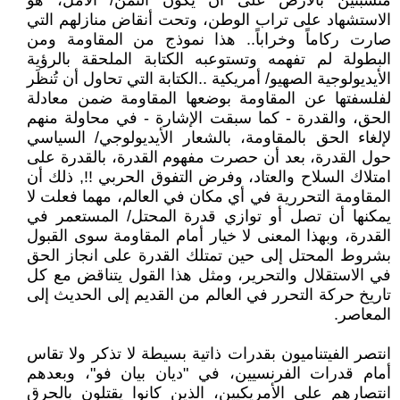
متشبثين بالأرض على أن يكون الثمن/ الأمل، هو
الاستشهاد على تراب الوطن، وتحت أنقاض منازلهم التي
صارت ركاماً وخراباً.. هذا نموذج من المقاومة ومن
البطولة لم تفهمه وتستوعبه الكتابة الملحقة بالرؤية
الأيديولوجية الصهيو/ أمريكية ..الكتابة التي تحاول أن تُنظَر
لفلسفتها عن المقاومة بوضعها المقاومة ضمن معادلة
الحق، والقدرة - كما سبقت الإشارة - في محاولة منهم
لإلغاء الحق بالمقاومة، بالشعار الأيديولوجي/ السياسي
حول القدرة، بعد أن حصرت مفهوم القدرة، بالقدرة على
امتلاك السلاح والعتاد، وفرض التفوق الحربي !!, ذلك أن
المقاومة التحررية في أي مكان في العالم، مهما فعلت لا
يمكنها أن تصل أو توازي قدرة المحتل/ المستعمر في
القدرة، وبهذا المعنى لا خيار أمام المقاومة سوى القبول
بشروط المحتل إلى حين تمتلك القدرة على انجاز الحق
في الاستقلال والتحرير، ومثل هذا القول يتناقض مع كل
تاريخ حركة التحرر في العالم من القديم إلى الحديث إلى
المعاصر.
انتصر الفيتناميون بقدرات ذاتية بسيطة لا تذكر ولا تقاس
أمام قدرات الفرنسيين، في "ديان بيان فو"، وبعدهم
انتصارهم على الأمريكيين، الذين كانوا يقتلون بالحرق