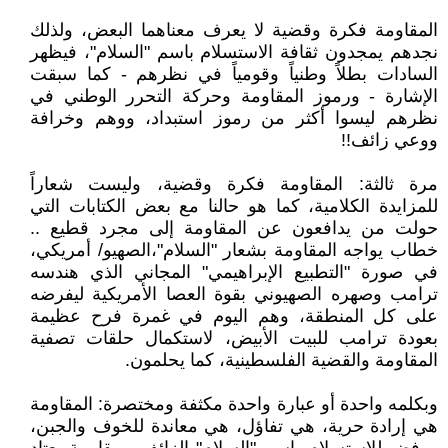
المقاومة فكرة وقضية لا يعرف معناهما البعض، ولذلك
نجدهم يمجدون ثقافة الاستسلام باسم "السلام"، فيظهر
السادات بطلاً وطنياً وقومياً في نظرهم - كما سبقت
الإشارة - ورموز المقاومة وحركة التحرر الوطني في
نظرهم ليسوا أكثر من رموز استبداد، ووهم وخرافة
ووعي زائف!!
مرة ثالثة: المقاومة فكرة وقضية، وليست شعاراً
للمزايدة الكلامية، كما هو حالنا مع بعض الكتابات التي
حولت من يدافعون عن المقاومة إلى مجرد قطيع ..
خطاب يواجه المقاومة بشعار "السلام"،الصهيو/ أمريكي،
في صورة "التطبيع الإبراهيمي" المجاني الذي هندسه
ترامب وصهره الصهيوني بقوة العصا الأمريكية ليفرضه
على كل المنطقة، وهم اليوم في غمرة فرح عظيمة
بعودة ترامب للبيت الأبيض، لاستكمال حلقات تصفية
المقاومة والقضية الفلسطينية، كما يحلمون.
وبكلمه واحدة أو عبارة واحدة مكثفة ومختصرة: المقاومة
هي إرادة حرية، هي تفاؤل، هي معاندة للخوف والجبن،