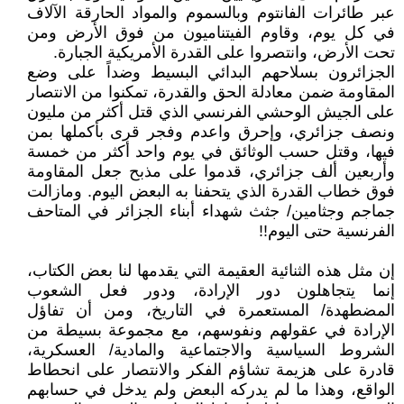
عبر طائرات الفانتوم وبالسموم والمواد الحارقة الآلاف
في كل يوم، وقاوم الفيتناميون من فوق الأرض ومن
تحت الأرض، وانتصروا على القدرة الأمريكية الجبارة.
الجزائرون بسلاحهم البدائي البسيط وضداً على وضع
المقاومة ضمن معادلة الحق والقدرة، تمكنوا من الانتصار
على الجيش الوحشي الفرنسي الذي قتل أكثر من مليون
ونصف جزائري، وإحرق واعدم وفجر قرى بأكملها بمن
فيها، وقتل حسب الوثائق في يوم واحد أكثر من خمسة
وأربعين ألف جزائري، قدموا على مذبح جعل المقاومة
فوق خطاب القدرة الذي يتحفنا به البعض اليوم. ومازالت
جماجم وجثامين/ جثث شهداء أبناء الجزائر في المتاحف
الفرنسية حتى اليوم!!
إن مثل هذه الثنائية العقيمة التي يقدمها لنا بعض الكتاب،
إنما يتجاهلون دور الإرادة، ودور فعل الشعوب
المضطهدة/ المستعمرة في التاريخ، ومن أن تفاؤل
الإرادة في عقولهم ونفوسهم، مع مجموعة بسيطة من
الشروط السياسية والاجتماعية والمادية/ العسكرية،
قادرة على هزيمة تشاؤم الفكر والانتصار على انحطاط
الواقع، وهذا ما لم يدركه البعض ولم يدخل في حسابهم