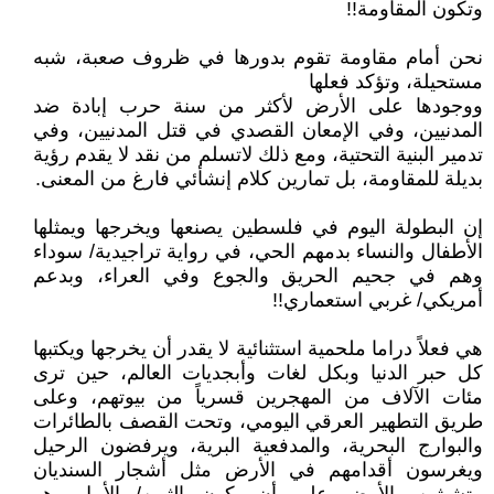
وتكون المقاومة!!
نحن أمام مقاومة تقوم بدورها في ظروف صعبة، شبه
مستحيلة، وتؤكد فعلها
ووجودها على الأرض لأكثر من سنة حرب إبادة ضد
المدنيين، وفي الإمعان القصدي في قتل المدنيين، وفي
تدمير البنية التحتية، ومع ذلك لاتسلم من نقد لا يقدم رؤية
بديلة للمقاومة، بل تمارين كلام إنشأئي فارغ من المعنى.
إن البطولة اليوم في فلسطين يصنعها ويخرجها ويمثلها
الأطفال والنساء بدمهم الحي، في رواية تراجيدية/ سوداء
وهم في جحيم الحريق والجوع وفي العراء، وبدعم
أمريكي/ غربي استعماري!!
هي فعلاً دراما ملحمية استثنائية لا يقدر أن يخرجها ويكتبها
كل حبر الدنيا وبكل لغات وأبجديات العالم، حين ترى
مئات الآلاف من المهجرين قسرياً من بيوتهم، وعلى
طريق التطهير العرقي اليومي، وتحت القصف بالطائرات
والبوارج البحرية، والمدفعية البرية، ويرفضون الرحيل
ويغرسون أقدامهم في الأرض مثل أشجار السنديان