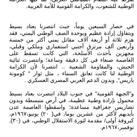
الوطنية للشعوب، والكرامة القومية للأمة العربية.
في حصار السبعين يوماً، حيث انتصرنا بعتاد بسيط
وبتفاؤل إرادة عظيم وبوحدة الصف الوطني اليمني، فقد
هزم ثلاثة أو أربعة آلاف مقاتل يمني أكثر من خمسة
وأربعين ألف مرتزق أجنبي استعماري وملكي وقبلي،
مجهزين بأحدث الأسلحة، التي كانت تسقط على
العاصمة صنعاء في كل دقيقة وساعة؛ وانتصرت ثنائية
الجيش، والمقاومة الشعبية .. انتصرنا لأن الكرامة
الوطنية لنا كانت تعانق السماء ، مثل ثوار " كومونة
باريس", وبدون الدعم العربي المصري العسكري .
و"الجبهة القومية" في جنوب البلاد انتصرت بعتاد بسيط
محمول بإرادة وطنية عظيمة، في أرض منبسطة وبدون
تضاريس جغرافية مساعدة؛ واسقطوا العاصمة عدن
بأيديهم لأكثر من عشرين يوما، في( ٢٠) يونيو،١٩٦٧م،
كبروفة أولى/ مقدمة لثورة الاستقلال الوطني، في (٣٠),
نوفمبر،١٩٦٧م.