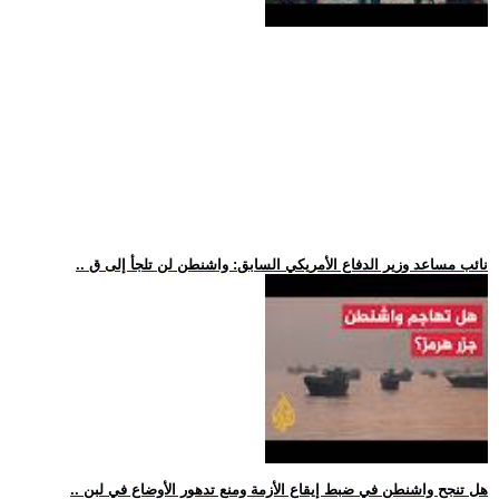
.. نائب مساعد وزير الدفاع الأمريكي السابق: واشنطن لن تلجأ إلى ق
.. هل تنجح واشنطن في ضبط إيقاع الأزمة ومنع تدهور الأوضاع في لبن