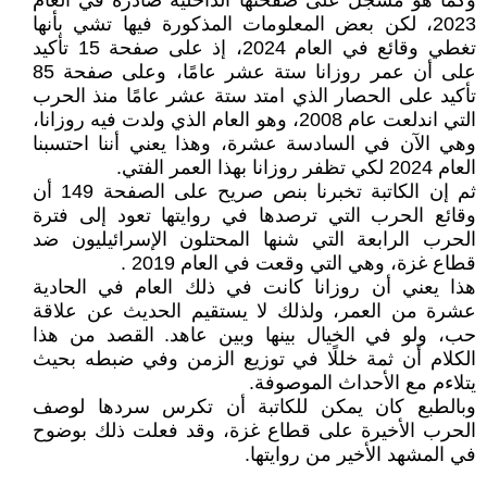
وكما هو مسجل على صفحتها الداخلية صادرة في العام
2023، لكن بعض المعلومات المذكورة فيها تشي بأنها
تغطي وقائع في العام 2024، إذ على صفحة 15 تأكيد
على أن عمر روزانا ستة عشر عامًا، وعلى صفحة 85
تأكيد على الحصار الذي امتد ستة عشر عامًا منذ الحرب
التي اندلعت عام 2008، وهو العام الذي ولدت فيه روزانا،
وهي الآن في السادسة عشرة، وهذا يعني أننا احتسبنا
العام 2024 لكي تظفر روزانا بهذا العمر الفتي.
ثم إن الكاتبة تخبرنا بنص صريح على الصفحة 149 أن
وقائع الحرب التي ترصدها في روايتها تعود إلى فترة
الحرب الرابعة التي شنها المحتلون الإسرائيليون ضد
قطاع غزة، وهي التي وقعت في العام 2019 .
هذا يعني أن روزانا كانت في ذلك العام في الحادية
عشرة من العمر، ولذلك لا يستقيم الحديث عن علاقة
حب، ولو في الخيال بينها وبين عاهد. القصد من هذا
الكلام أن ثمة خللًا في توزيع الزمن وفي ضبطه بحيث
يتلاءم مع الأحداث الموصوفة.
وبالطبع كان يمكن للكاتبة أن تكرس سردها لوصف
الحرب الأخيرة على قطاع غزة، وقد فعلت ذلك بوضوح
في المشهد الأخير من روايتها.