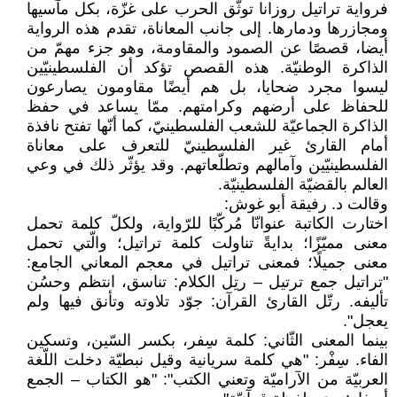
فرواية تراتيل روزانا توثّق الحرب على غزّة، بكل مآسيها
ومجازرها ودمارها. إلى جانب المعاناة، تقدم هذه الرواية
أيضا، قصصًا عن الصمود والمقاومة، وهو جزء مهمّ من
الذاكرة الوطنيّة. هذه القصص تؤكد أن الفلسطينيّين
ليسوا مجرد ضحايا، بل هم أيضًا مقاومون يصارعون
للحفاظ على أرضهم وكرامتهم. ممّا يساعد في حفظ
الذاكرة الجماعيّة للشعب الفلسطينيّ، كما أنّها تفتح نافذة
أمام القارئ غير الفلسطينيّ للتعرف على معاناة
الفلسطينيّين وآمالهم وتطلّعاتهم. وقد يؤثّر ذلك في وعي
العالم بالقضيّة الفلسطينيّة.
وقالت د. رفيقة أبو غوش:
اختارت الكاتبة عنوانّا مُركّبًا للرّواية، ولكلّ كلمة تحمل
معنى مميّزًا؛ بدايةً تناولت كلمة تراتيل؛ والّتي تحمل
معنى جميلًا؛ فمعنى تراتيل في معجم المعاني الجامع:
"تراتيل جمع ترتيل – رتِل الكلام: تناسق، انتظم وحسُن
تأليفه. رتّل القارئ القرآن: جوّد تلاوته وتأنق فيها ولم
يعجل".
بينما المعنى الثّاني: كلمة سِفر، بكسر السّين، وتسكين
الفاء. سِفْر: "هي كلمة سريانية وقيل نبطيّة دخلت اللّغة
العربيّة من الآراميّة وتعني الكتب": "هو الكتاب – الجمع