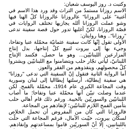
وكتبت د. روز اليوسف شعبان:
الاسم روزانا مستمدّ من التراث وقد ورد هذا الاسم في
أغنية" على الروزانا" عالروزانا عالروزانا كلّ الهنا فيها
وشو عملت الروزانا ألله يجازيها تختلف الروايات في
قصّة الروزانا، لكنّ أغلبها تدور حول قصة سفينة تدعى
"روزانا".. وهنا روايتان:
الأولى تقول إنّها كانت سفينة عثمانيّة محمّلة عنبا وتفاحا،
وجيء بها إلى بيروت لتبيع كلّ إنتاجها، بدل إنتاج
المزارعين اللبنانيّين... وهو ما حصل، فكسد الإنتاج
اللبنانيّ، ليأتي تجّار حلب ويتضامنوا مع اللبنانيّين ويشتروا
كلّ محصولهم، وينقذوهم من الفقر والعوز.
أما الرواية الثانية فتقول إنّ السفينة التي تدعى "روزانا"
هي سفينة إيطاليّة، أرسلتها إيطااليا إلى لبنان وسورية
وقت المجاعة الكبرى عام 1914، محمّلة بالقمح. لكن
عندما وصلت تبيّن أنها محمّلة عنبا وتفاحا؛ ما أصاب
اللبنانيّين والسوريّين بالخيبة. ورغم ذلك قام أهالي حلب
بتأمين القمح اللازم للبنانيّين؛ لإنقاذهم من المجاعة.
فالروزانا التي كان من المفروض أن تحمل الخلاص
لسكّان بيروت، خيّبت الآمال، فرغم المجاعة التي حلّت
باللبنانيين، إلّا أنّ السوريّين قاموا بمساعدتهم وإنقاذهم.