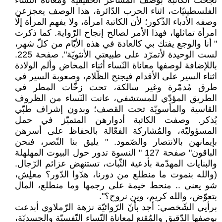
نجحت الكاتبة بوصف المشاعر الحقيقيّة ومعاناة النساء
الفلسطينيّات، اثناء الحرب الدّائرة، هذا الوصف يعجزعن
وصفه الأدباء الذّكور؛ لأن الكاتبة امرأة، ولا يفهم المرأة إلّا
امرأة تماثلها، فهذا الأمر لصالح إنجاح الرّواية. كما ذكرت
" أنا والوجع يفتك بي كالعادة في هذه الأيّام من كلّ شهر،
لست الوحيدة لأتمرّد على طبيعتي الأنثويّة". صفحة 225.
باللإضافة لوصفها معاناة النّساء أثناء المخاض وألم الولادة
اثناء السير على الأقدام فيجنح الظّلام، وصعوبة السير في
طرق مُدمّرة وغير سالكة، تحت زخّات المطر في
الطريق المؤدّي للمستشفي، عانت النّساء من الظروف
القاسية والمأسويّة تحت القصف؛ وبدون إشراف طبّي
يُذكر. وصفت الكاتبة أدوارهن المتميّز في حمل
المسؤوليّة، والمُشاركة الفعّالة بالحفاظ على أسرهن
بإيمانهن بالانتصار والصّمود. " يليق بنا النّصر، فنحن
الباقون" صفحة 127 " النسوة تدور حول البيوت المهلهلة
والبنايات المهدّمة بأدعية الثّبات، تستنهض عزائم الرّجال.
(والله بنموت ما منطلع من دورنا، هدّوا الدّور؟ معلِش،
شو يعني .. منحط خيمة على رجمها وما منطلع، المال
بتعوّض، والله كريم، وين نروح؟".
برأيي الشّخصي: أجد بأنّ الرّوائيّة نزهة الرّملاوي أبدعت
بوصفها الدّقيق والمُقنع لمعاناة النّساء النّفسيّة والجسديّة،