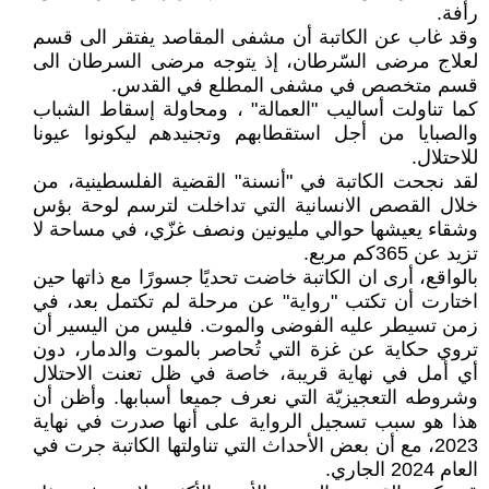
رأفة.
وقد غاب عن الكاتبة أن مشفى المقاصد يفتقر الى قسم
لعلاج مرضى السّرطان، إذ يتوجه مرضى السرطان الى
قسم متخصص في مشفى المطلع في القدس.
كما تناولت أساليب "العمالة" ، ومحاولة إسقاط الشباب
والصبايا من أجل استقطابهم وتجنيدهم ليكونوا عيونا
للاحتلال.
لقد نجحت الكاتبة في "أنسنة" القضية الفلسطينية، من
خلال القصص الانسانية التي تداخلت لترسم لوحة بؤس
وشقاء يعيشها حوالي مليونين ونصف غزّي، في مساحة لا
تزيد عن 365كم مربع.
بالواقع، أرى ان الكاتبة خاضت تحديًا جسورًا مع ذاتها حين
اختارت أن تكتب "رواية" عن مرحلة لم تكتمل بعد، في
زمن تسيطر عليه الفوضى والموت. فليس من اليسير أن
تروي حكاية عن غزة التي تُحاصر بالموت والدمار، دون
أي أمل في نهاية قريبة، خاصة في ظل تعنت الاحتلال
وشروطه التعجيزيّة التي نعرف جميعا أسبابها. وأظن أن
هذا هو سبب تسجيل الرواية على أنها صدرت في نهاية
2023، مع أن بعض الأحداث التي تناولتها الكاتبة جرت في
العام 2024 الجاري.