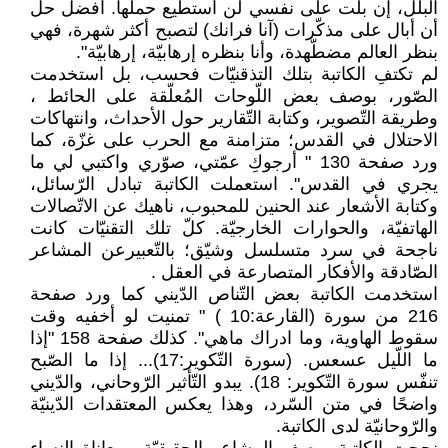
البلل، إن بلت على نفسي لن أستطيع حملها. أفضل حل
أن أبال على مذكّرات (آنا فرانك) لتصبح أكثر شهرة، فهي
بنظر العالم مضطّهدة، وأنا بنظره إرهابيّة، إرهابيّة".
لم تكتفِ الكاتبة بتلك التذقنيّات فحسب، بل استخدمت
الصّور، بوصف بعض اللّوحات المُعلّقة على الحائط ،
وطريقة التّصوير، وكتابة التّقارير حول الأحداث، وانتهاكات
الاحتلال في القدس؛ متزامنة مع الحرب على غزّة، كما
ورد صفحة 130 " أرجوكِ عمّتي، صوّري واكتبي لي ما
يجري في القدس". استعملت الكاتبة تبادل الرّسائل،
وكتابة الأشعار عند الحنين للمحبوب، ناهيك عن الاتّصالات
الهاتفيّة، والحوارات الخارجيّة. كلّ تلك التقنيّات كانت
ناجحة في سرد متسلسل وشيّق؛ بالتّعبيرعن المشاعر
الصّادقة والأفكار المتصارعة في العقل .
استخدمت الكاتبة بعض التّناص الدّيني كما ورد صفحة
216 من سورة (القارعة:10 ) " تمنيت لو أخفيه وقت
سقوط الهاوية، وما ادراك ماهي". كذلك صفحة 158 "إذا
ما اللّيل عسعس. (سورة التّكوير:17)... إذا ما الصّبح
تنفّس سورة التّكوير: 18). يبدو التّأثير الرّوحاني، والدّيني
واضحًا في متن السّرد، وهذا يعكس المعتقدات الدّينيّة
والرّوحانيّة لدى الكاتبة.