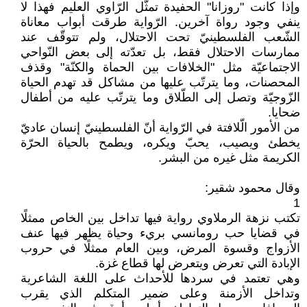
وإذا كانت "روزانا" الحفيدة تمثّل الرّاوي العليم فهذا لا
ينفي وجود رواة آخرين. الرّواية طرقت أبواب معاناة
الشّعب الفلسطينيّ تحت الاحتلال، ولم تتوقّف عند
ممارسات الاحتلال فقط، بل تعدّته إلى بعض النّواحي
الاجتماعيّة مثل "الخلافات بين الحماة والكنّة" وقذف
المحصنات، وما يترتّب عليها من مشاكل قد تهدم الحياة
الزّوجيّة وتصل إلى الطّلاق وما يترتّب عليه من أطفال
ضحايا.
من الأمور الّلافتة في الرّواية أنّ الفلسطينيّ إنسان عاديّ
يخطئ ويصيب، يحبّ ويكره، ويطمح بالحياة الحرّة
الكريمة مثل غيره من البشر.
وقال محمود شقير:
1
تكتب نزهة الرملاوي رواية فيها تداخل بين الخاص ممثلًا
في قضايا حب رومانسي بريء وحياة يظهر فيها عنف
الأزواج وقسوة المرض، وبين العام ممثلًا في حروب
الإبادة التي تعرض ويتعرض لها قطاع غزة.
وهي تعتمد في سردها للأحداث على اللغة الشاعرية
وتداخل الأزمنة وعلى ضمير المتكلم الذي يقرب