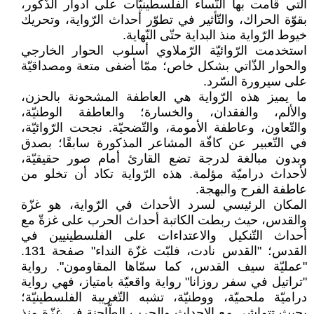
الّتي قامت بها النّساء الفلسطينيّات على أدوار الذّكور،
بقوّة الحراك، والتّأثير في تطوّر أحداث الرّواية، وتحريك
خيوط الرّواية منذ البداية حتّى النّهاية.
استخدمت الرّوائيّة الرّملاوي أسلوب الحوار الخارجي
والحوار الذّاتي بشكل خاص؛ ممّا أضفى متعة ومصداقيّة
على سيرورة السّرد.
ما يميز هذه الرّواية هي العاطفة المشحونة بالحزن،
والألم، والفقدان، والخسارة؛ والعاطفة الوطنيّة،
والتّعاون، وعاطفة الأمومة، والتّضحيّة. نجحت الرّوائيّة،
في التّعبير عن كافّة المشاعر المذكورة سابقًا؛ بصدق
وبدون مبالغة لدرجة تضع القارئ أمام صور حقيقيّة،
لأحداث دراميّة مؤلمة. هذه الرّواية تكاد أن تخلو من
عاطفة الفرح والبهجة.
المكان الرئيسي لسرد الأحداث في الرّواية، هو غزّة
والقدس، حيث ربطت الكاتبة أحداث الحرب على غزةّ مع
أحداث التّنكيل والاعتداءات على الفلسطينيين في
القدس؛ "القدس نادت، فلبّت غزّة النداء" صفحة 131.
"عمليّة سيف القدس، كما سمّاها المقاومون". رواية
"تراتيل في سفر روزانا" رواية واقعيّة بامتياز، فهي رواية
دراميّة ملحميّة، ووطنيّة، تشبه التّغريبة الفلسطينيّة؛
بحيث تتماشى مع الاحداث والحرب الطّاحنة في غزّة منذ