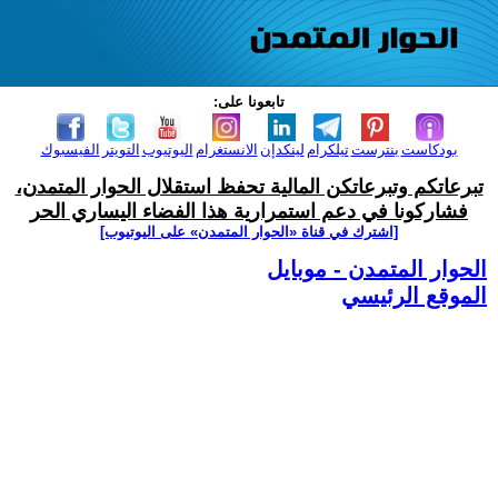
تابعونا على:
بودكاست
بنترست
تيلكرام
لينكدإن
الانستغرام
اليوتيوب
التويتر
الفيسبوك
تبرعاتكم وتبرعاتكن المالية تحفظ استقلال الحوار المتمدن،
فشاركونا في دعم استمرارية هذا الفضاء اليساري الحر
[اشترك في قناة ‫«الحوار المتمدن» على اليوتيوب]
الحوار المتمدن - موبايل
الموقع الرئيسي