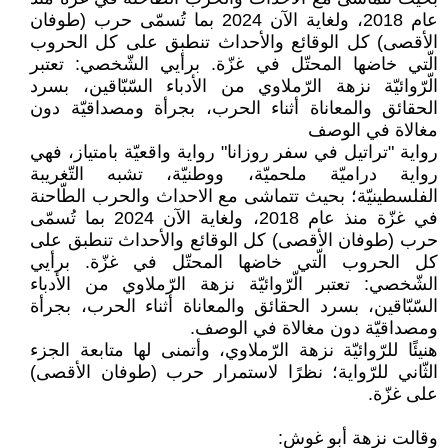
عام 2018، ولغاية الآن 2024 بما تُسمّى حرب (طوفان
الأقصى) كل الوقائع والأحداث تنطبق على كل الحروب
الّتي خاضها المحتّل في غزّة. برأيي الشّخصي: تعتبر
الّرّوائيّة نزهة الرّملاوي من الأدباء السّبّاقين، بسرد
الحقائق والمعاناة أثناء الحرب، بجرأة ومصداقيّة دون
مغالاة في الوصف
رواية "تراتيل في سفر روزانا" رواية واقعيّة بامتياز، فهي
رواية دراميّة ملحميّة، ووطنيّة، تشبه التّغريبة
الفلسطينيّة؛ بحيث تتماشى مع الاحداث والحرب الطّاحنة
في غزّة منذ عام 2018، ولغاية الآن 2024 بما تُسمّى
حرب (طوفان الأقصى) كل الوقائع والأحداث تنطبق على
كل الحروب الّتي خاضها المحتّل في غزّة. برأيي
الشّخصي: تعتبر الّرّوائيّة نزهة الرّملاوي من الأدباء
السّبّاقين، بسرد الحقائق والمعاناة أثناء الحرب، بجرأة
ومصداقيّة دون مغالاة في الوصف.
هنيئًا للرّوائيّة نزهة الرّملاوي، وأتمنى لها متابعة الجزء
الثّاني للرّواية؛ نظرًا لاستمرار حرب (طوفان الأقصى)
على غزّة.
وقالت نزهة أبو غوش: