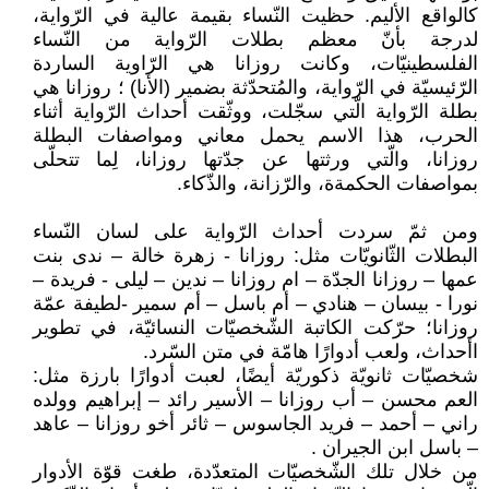
كالواقع الأليم. حظيت النّساء بقيمة عالية في الرّواية،
لدرجة بأنّ معظم بطلات الرّواية من النّساء
الفلسطينيّات، وكانت روزانا هي الرّاوية الساردة
الرّئيسيّة في الرّواية، والمُتحدّثة بضمير (الأنا) ؛ روزانا هي
بطلة الرّواية الّتي سجّلت، ووثّقت أحداث الرّواية أثناء
الحرب، هذا الاسم يحمل معاني ومواصفات البطلة
روزانا، والّتي ورثتها عن جدّتها روزانا، لِما تتحلّى
بمواصفات الحكمةة، والرّزانة، والذّكاء.
ومن ثمّ سردت أحداث الرّواية على لسان النّساء
البطلات الثّانويّات مثل: روزانا - زهرة خالة – ندى بنت
عمها – روزانا الجدّة – ام روزانا – ندين – ليلى - فريدة –
نورا - بيسان – هنادي – أم باسل – أم سمير -لطيفة عمّة
روزانا؛ حرّكت الكاتبة الشّخصيّات النسائيّة، في تطوير
اأحداث، ولعب أدوارًا هامّة في متن السّرد.
شخصيّات ثانويّة ذكوريّة أيضًا، لعبت أدوارًا بارزة مثل:
العم محسن – أب روزانا – الأسير رائد – إبراهيم وولده
راني – أحمد – فريد الجاسوس – ثائر أخو روزانا – عاهد
– باسل ابن الجيران .
من خلال تلك الشّخصيّات المتعدّدة، طغت قوّة الأدوار