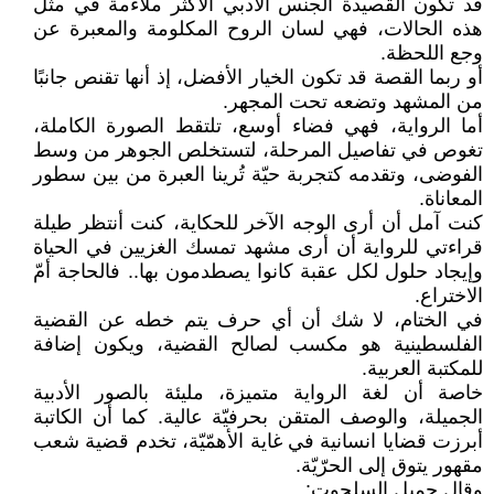
قد تكون القصيدة الجنس الأدبي الأكثر ملاءمة في مثل
هذه الحالات، فهي لسان الروح المكلومة والمعبرة عن
وجع اللحظة.
أو ربما القصة قد تكون الخيار الأفضل، إذ أنها تقنص جانبًا
من المشهد وتضعه تحت المجهر.
أما الرواية، فهي فضاء أوسع، تلتقط الصورة الكاملة،
تغوص في تفاصيل المرحلة، لتستخلص الجوهر من وسط
الفوضى، وتقدمه كتجربة حيّة تُرينا العبرة من بين سطور
المعاناة.
كنت آمل أن أرى الوجه الآخر للحكاية، كنت أنتظر طيلة
قراءتي للرواية أن أرى مشهد تمسك الغزيين في الحياة
وإيجاد حلول لكل عقبة كانوا يصطدمون بها.. فالحاجة أمّ
الاختراع.
في الختام، لا شك أن أي حرف يتم خطه عن القضية
الفلسطينية هو مكسب لصالح القضية، ويكون إضافة
للمكتبة العربية.
خاصة أن لغة الرواية متميزة، مليئة بالصور الأدبية
الجميلة، والوصف المتقن بحرفيّة عالية. كما أن الكاتبة
أبرزت قضايا انسانية في غاية الأهمّيّة، تخدم قضية شعب
مقهور يتوق إلى الحرّيّة.
وقال جميل السلحوت: