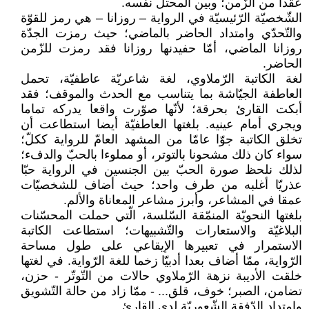
عقدا من الزّمن؛ وبين المحتلّ نفسه.
الشّخصيّة الرّئيسيّة في الرواية – روزانا – هي رمز للقوّة
والتّحدّي وامتداد الحاضر بالماضي؛ حيث رمزت الجدّة
روزانا الماضي، أمّا حفيدنها روزانا فقد رمزت للزّمن
الحاضر.
لغة الكاتبة الرّملاوي، لغة شاعريّة عاطفيّة، تحمل
العاطفة الجيّاشة بما يتناسب مع الحدث والموقف؛ فقد
أبكت القارئ بحرقة؛ لأنّها صوّرت واقعا يدركه تماما
ويجري أمام عينيه. بلغتها العاطفيّة أيضا استطاعت أن
تخلق الكاتبة جوّا عامّا من المشهد العامّ للرواية ككلّ؛
سواء كان ذلك مشحونا بالتوتر، أو مملوءا بالحبّ والدفء؛
لذلك نلحظ صورة الحبّ بين الجنسين في الرواية حبّا
عذريّا أغلبه من طرف واحد؛ حيث أضاف للشخصيّات
عمقا في المشاعر، وأبرز مشاعر المعاناة والألم.
بلغتها النحويّة المنمّقة السّلسة، الّتي حملت المحسّنات
البلاغيّة والاستعارات والتّشبيهات؛ استطاعت الكاتبة
الاستمرار في تعبيرها الإيقاعي على طول مساحة
الرّواية، ممّا أضاف بعدا أدبيّا زخما للغة الرّواية. في لغتها
خلقت الأديبة نزهة الرّملاوي حالات من التّوتّر - حزن،
تضامن، الصبر؛ خوف، قلق... - ممّا زاد من حالة التّشويق
وامتداد الدّفقة الشّعوريّة لدى القارئ.