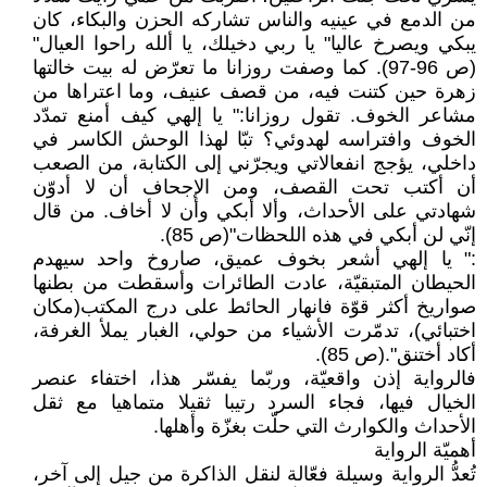
من الدمع في عينيه والناس تشاركه الحزن والبكاء، كان
يبكي ويصرخ عاليا" يا ربي دخيلك، يا ألله راحوا العيال"
(ص 96-97). كما وصفت روزانا ما تعرّض له بيت خالتها
زهرة حين كتنت فيه، من قصف عنيف، وما اعتراها من
مشاعر الخوف. تقول روزانا:" يا إلهي كيف أمنع تمدّد
الخوف وافتراسه لهدوئي؟ تبّا لهذا الوحش الكاسر في
داخلي، يؤجج انفعالاتي ويجرّني إلى الكتابة، من الصعب
أن أكتب تحت القصف، ومن الإجحاف أن لا أدوّن
شهادتي على الأحداث، وألا أبكي وأن لا أخاف. من قال
إنّي لن أبكي في هذه اللحظات"(ص 85).
:" يا إلهي أشعر بخوف عميق، صاروخ واحد سيهدم
الحيطان المتبقيّة، عادت الطائرات وأسقطت من بطنها
صواريخ أكثر قوّة فانهار الحائط على درج المكتب(مكان
اختبائي)، تدمّرت الأشياء من حولي، الغبار يملأ الغرفة،
أكاد أختنق".(ص 85).
فالرواية إذن واقعيّة، وربّما يفسّر هذا، اختفاء عنصر
الخيال فيها، فجاء السرد رتيبا ثقيلا متماهيا مع ثقل
الأحداث والكوارث التي حلّت بغزّة وأهلها.
أهميّة الرواية
تُعدُّ الرواية وسيلة فعّالة لنقل الذاكرة من جيل إلى آخر،