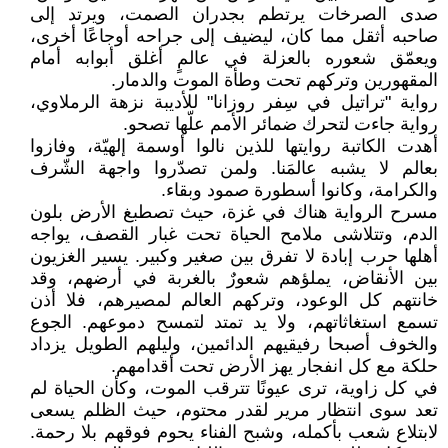
صدى الصرخات يرتطم بجدران الصمت، ويرتد إلى
صاحبه أثقل مما كان، ليضيف إلى جراحه أوجاعًا أخرى،
ويعمّق شعوره بالعزلة في عالمٍ أغلق أبوابه أمام
المقهورين وتركهم تحت وطأة الموت والدمار.
رواية "تراتيل في سِفر روزانا" للأديبة نزهة الرملاوي،
رواية جاءت لتحرك ضمائر الأمم علّها تصحو.
أهدت الكاتبة روايتها للذين نالوا أوسمة إلهيّة، وفازوا
بعالم لا يشبه عالمَنا. ولمن تصدّروا واجهة الشّرف
والكرامة، وكانوا أسطورة صمود وبقاء.
مسرح الرواية هناك في غزة، حيث تصطبغ الأرض بلون
الدم، وتتلاشى ملامح الحياة تحت غبار القصف، يواجه
أهلها حرب إبادة لا تفرق بين صغير وكبير. يسير الغزيون
بين الأنقاض، يملؤهم شعورٌ بالغربة في أرضهم، وقد
خانتهم كل الوعود، وتركهم العالم لمصيرهم، فلا أذن
تسمع استغاثاتهم، ولا يد تمتد لتمسح دموعهم. الجوع
والخوف أصبحا رفيقيهم الدائمين، وليلهم الطويل يزداد
حلكة مع كل انفجار يهز الأرض تحت أقدامهم.
في كل زاوية، ترى عيونًا تترقب الموت، وكأن الحياة لم
تعد سوى انتظار مرير لقدر محتوم، حيث الظلم يسعى
لابتلاع شعب بأكمله، وشبح الفناء يحوم فوقهم بلا رحمة.