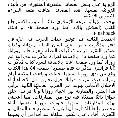
الرّواية على بعض القصائد الشّعريّة المنثورة، من تأليف
الرّوائيّة نفسها. هذه القصائد أضافت متعة القراءة
للنّصوص الأدبيّةة.
نهجت الرّوائيّة نزهة الرّملاوي تقنيّة أسلوب الاسترجاع
الفنّي (الفلاش باك). كما ورد صفحة 79 و 158.
Flashback
اعتمدت الكاتبة على توثيق احداث الحرب على غزّة في
دفتر مذكّرات خاص، على لسان البطلة روزانا، وكذلك
تضمّن السّرد قراءة مُذكّرات البطلة زهرة خالة روزانا؛
كما ورد صفحة 75، بالإضافة لقراءة مذكّرات ندى ابنة عم
روزانا كما ورد صفحة 134؛ بالإضافة لسرد كتاب مُذكّرات
(آنا فرانك) "مذكّرات فتاة صغيرة" صفحة 84 هذا الكتاب
وقع بين يدي روزانا، عندما اختبأت ووقعت المكتبة أمام
روزانا، حيث سردت فرانك حول تجاربها في الاختباء أثناء
الاحتلال الألماني لهولندا في الحرب العالميّة الثّانية؛ برأيي
هذا السّرد والمقارنة بين اختباء روزانا وآنا فرانك، خلق
حوارًا ذاتيًّا ممتعًا، فيه نوع من المفارقات. مما أعجبني
بهذه المفارقات: عندما حاورت روزانا نفسها أثناء
محاصرتها قائلةً: "أريد أن أتبوّل لا أستطيع خلع البنطال أو
التّحرّك، أخاف على الكتب الملقاة عند أقدامي أن يصيبها