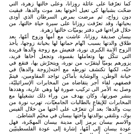
كما تعرّفنا على عائلة روزانا، وعلى خالتها زهرة، التي
ضحّت بشبابها كي تعيل أخوتها بعد موت والدها، فبقيت
دون زواج، ثم مرضت بمرض السرطان الذي أودى
بحياتها، وقد تعرّفت روزانا على سيرة حياة خالتها، من
خلال قراءتها في دفتر يوميّات خالتها زهرة.
بيسان صديقة روزانا، عاشت مع أمها وزوج أمّها، بعد
طلاق والدتها بسبب اتّهام حماتها لها بخيانة زوجها، يأخذ
الزوج الابنة الكبرى نورة، فتعيش مع زوجة والدها فريدة
التي تنكّل بها وتعاملها بقسوة، وتجعل أخاها فريد،
يزورهم يوميّا ليتقرّب من نورة، ويتحرّش بها، فتقع في
حبّه، لكنها تكتشف تورطه مع أخته(زوجة والدها) في
خيانة الوطن، والوشاية بأماكن تواجد المقاومين، فيتمّ
قصفهم، لقاء أجر يتقاضاه من المخابرات الإسرائيليّة،
وصل به الأمر الى تركيب صورة لها وهي عارية، وهددها
بنشر صورتها، وكان يهدف من وراء ذلك تشغيلها مع
المخابرات للإيقاع بالطالبات الجامعيّات، تهرب نورة من
بيت والدها؛ بعد أن تتعرّف على أختها من خلال الفيس
بوك، وتلتقي بوالدتها وأختها بيسان في مخيّم الشاطئ.
والاسم بيسان يرمز إلى مدينة بيسان المهجّرة، فهل
عودة بيسان إلى أمّها، إشارة إلى عودة الفلسطينيّين