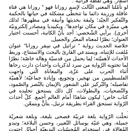
أسفار: وهي لفظة قرآنيّة".
لو تأمّلنا المعنى الثّالث لإسم روزانا فهو " روزانا هي فتاة
عاقلة ورزينة دائما ما تتخطّى مشكلة في حياتها بالحكمة
والتّفكير الجيّد؛ ولبقة بحديثها وأنيقة في مظهرها؛ لذلك
هي مميّزة في مكان تواجدها". ويكبيديا ومصادر إلكترونيّة
أخرى). برأيي الشّخصي: أجد بأنّ الكاتبة، أحسنت اختيار
العنوان؛ نظرًا لمعناه المعبّر والجميل.ِ
خلاصة الحديث رواية " تراتيل في سِفر روزانا" عنوان
مُلفت للإنتباه، ويستدعي القارئ بالبحث والاستنتاج، وربط
الأحداث لأهميّته؛ لِما يحمل من قدسيّة وهالة خاصّة؛ نظرًا
لِما تحتويه الرّواية من سرد لذكريات وأحداث دارت رحاها
أثناء الحرب على غزّة، والمعاناة الّتي واجهت
الفلسطينيين من تهجير، وتجويع، وإبادة جماعيّة؛ لأهميّة
تفاصيله؛ والتّركيز على الشعور بالإيمان بالنّصر والصّمود،
والتّضحيات، والبطولات، كل ذلك يستحق تخليده في
كتاب خاص؛ ليكون شاهدًا أمام العالم أجمع. كلّ أحداث
الرّواية تستحق القراء بطريقة ترتيل، بتأنٍّ وبتمعّن.
.
تحلّت الرّواية بلغة عربيّة فصحى بليغة، وبلغة شعريّة
جميلة، وهي غنيّة بوسائل التّعبير، وحسن البلاغة؛ وتبدو
المُغالاة في استخدام المُحسّنات البديعيّة أحيانًا. احتوت