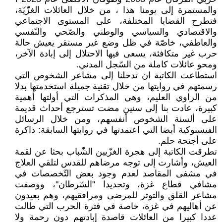
والمستمرة إلى يومنا هذا ، من خلال العائلات الغزّيّة،
فتطرح القضايا المختلفة، على المستوى الاجتماعي
والاقتصادي والسياسي والوطني والصّحي والنّفسي
والعاطفي، خاصّة في ظل وضع غير مستقر يعيش حالة
حرب غير متكافئة، يسعى فيها الاحتلال إلى إبادة الآخر،
ومحو عائلات كاملة من السّجل المدني.
استطاعت الكاتبة ان تدخلنا إلى مشاعر الشخوص التي
رسمتهم في روايتها من خلال تقنية جميلة استخدمتها بدلا
من الراوي العليم، وهي المذكرات التي أولتها أهمية
كبيرة، عادت بنا إلى سنين مضت تسترجع أحداث قديمة
على ألسنة الشخوص أنفسهم، ومن خلال الرسائل
الفيسبوكية أيضا التي اعتمدتها في روايتها السابقة: ذاكرة
على أجنحة حلم.
تطرقت الكاتبة إلى هجرة الغزّيين الشّباب بحثا عن لقمة
العيش، وأشارت إلى توجه مرضاهم للقدس لتلقي العلاج
في مشفى المقاصد لعدم وجود بعض التّخصصات في
مشافي قطاع غزة، وتحديدا "السّرطان"، ووصفت
مشاعر القلق والتوتر للمرضى ومرافقيهم، وهم بعيدون
عن أهاليهم في غزة، خاصة في فترة الحرب التي طالت
عددا كبيرا من العائلات قاصدة إبادتهم دون رحمة ولا