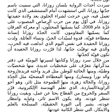
سردت أحداث الرواية بلسان روزانا، التي سميت باسم
جدّتها روزانا، التي استشهدت أمام المستشفى الذي كانت
تعمل فيه، حين خرجت لشراء الحلوى بعد ولادة حفيدتها
روزانا، في أوّل يوم من حرب الرصاص المصبوب على
غزّة عام 2008، كما يسمّيها المحتلّون، أو معركة الفرقان
كما يسمّيها المقاومون. كانت الجدّة روزانا إنسانة
معطاءة قويّة، قدوة لسيّدات الحيّ، ونساء العائلة. ولدت
روزانا الحفيدة في نفس اليوم الذي اندلعت فيه الحرب،
والذي فيه توفيّت جدّتها، لذا قرّرت روزانا الحفيدة أن
تكون قويّة كجدّتها.
من خلال سرد روزانا وكتابتها لسيرتها اليوميّة في دفتر
مذكّراتها، نتعرّف على شخصّيات عديدة، منها شخصيّات
وطنيّة، ومنها الخائنة للوطن مثل فريد وأخته فريدة(زوجة
والد نورا وبيسان)، ومنها المعطاءة المضحيّة مثل الجدّة
روزانا، والخالة زهرة، منها الطموحة مثل ثائر، وهو أخو
الراوية/الساردة، الذي تعلّم الهندسة الإلكترونية، قرّر
السفر والخروج من القطاع بحثا عن عمل، وبقيت روزانا
تنتظر عودته. وقد يكون الاسم ثائر، وغيابه وانتظار
عودته، يشير إلى الثورة الحقيقيّة، المسلّحة بالعلم
والابتكار، التي تنتظر الكاتبة عودتها.