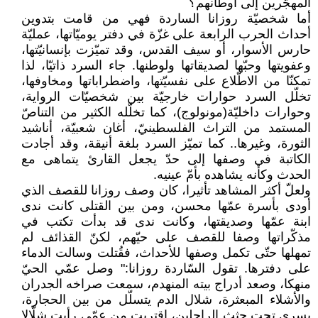
المهجّرين إلى أوطانهم؟
أما شخصيّة روزانا الساردة فهي من قامت بتدوين
أحداث الحرب الرابعة على غزّة في دفتر يوميّاتها، عمليّة
حارس الأسوار، أو سيف القدس، وقد تميّزت بإنسانيّتها،
وعفويتها وحبّها لصديقاتها ولوطنها. جاء السرد ذاتيّا، لذا
تمكنّا من الاطّلاع على نفسيّتها، واضطراباتها ومخاوفها،
تخلّل السرد حوارات خارجيّة بين شخصيّات الرواية،
وحوارات داخليّة(مونولوج)، كما تخلّله الكثير من التناصّ
المستمد من التراث الفلسطينيّ، أغان شعبيّة، أناشيد
الثورة، وغيرها.. كما تميّز السرد بلغة أنيقة، وقد أجادت
الكاتبة في وصفها إلى حدّ يجعل القارئ يتماهى مع
الحدث وكأنه يشاهده بأمّ عينيه.
ولعلّ أكثر المشاهد تأثيرا، كان وصف روزانا للقصف الذي
أودى بأسرة عمّها محسن، ومن بين القتلى كانت ندى
ابنة عمّها وصديقتها، وكانت ندى قد بدأت تكتب في
مذكّراتها وصفا للقصف على حيّهم، لكنّ القذائف لم
تمهلها حتّى تكمل وصفها للأحداث، فقُتلت وسالت الدماء
على دفترها. تقول السّاردة روزانا:" وصل عمّي الحيّ
منهكا، وصعد أدراج بيته المنهدم، سمعت صراخه الجدران
والأشلاء المبعثرة، شلال الدم يتسلّل من بين الحجارة،
يسري تحت جثث الراحلين، اقتربت من عمّي رأيت شلّالا