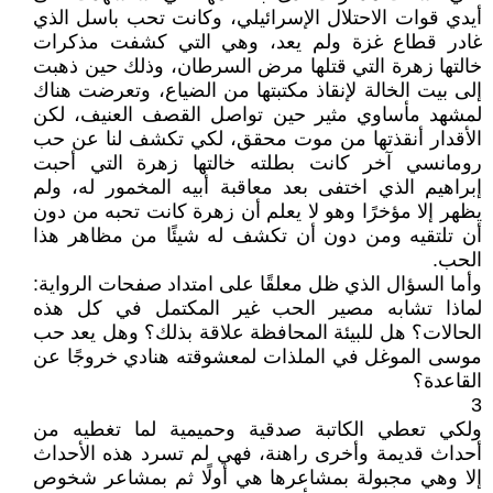
أيدي قوات الاحتلال الإسرائيلي، وكانت تحب باسل الذي
غادر قطاع غزة ولم يعد، وهي التي كشفت مذكرات
خالتها زهرة التي قتلها مرض السرطان، وذلك حين ذهبت
إلى بيت الخالة لإنقاذ مكتبتها من الضياع، وتعرضت هناك
لمشهد مأساوي مثير حين تواصل القصف العنيف، لكن
الأقدار أنقذتها من موت محقق، لكي تكشف لنا عن حب
رومانسي آخر كانت بطلته خالتها زهرة التي أحبت
إبراهيم الذي اختفى بعد معاقبة أبيه المخمور له، ولم
يظهر إلا مؤخرًا وهو لا يعلم أن زهرة كانت تحبه من دون
أن تلتقيه ومن دون أن تكشف له شيئًا من مظاهر هذا
الحب.
وأما السؤال الذي ظل معلقًا على امتداد صفحات الرواية:
لماذا تشابه مصير الحب غير المكتمل في كل هذه
الحالات؟ هل للبيئة المحافظة علاقة بذلك؟ وهل يعد حب
موسى الموغل في الملذات لمعشوقته هنادي خروجًا عن
القاعدة؟
3
ولكي تعطي الكاتبة صدقية وحميمية لما تغطيه من
أحداث قديمة وأخرى راهنة، فهي لم تسرد هذه الأحداث
إلا وهي مجبولة بمشاعرها هي أولًا ثم بمشاعر شخوص