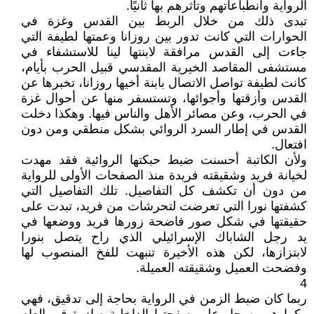
الرواية وانطباعاتهم وتأثرهم بها ثانيًا.
تبدى ذلك من خلال الربط بين القدس وغزة في
الحوارات التي كانت تدور بين روزانا وعمتها لطيفة التي
جاءت إلى القدس مرافقة لابنتها لينا للاستشفاء في
مستشفى المقاصد الخيرية المقدسي قبيل الحرب بأيام،
كانت لطيفة تواصل الاتصال بابنة أخيها روزانا، تخبرها عن
القدس وأزقتها وأجوائها، وتستسفر منها عن أحوال غزة
في الحرب، وعن مصائر الأهل والناس فيها. وهكذا دخلت
القدس في إطار السرد الروائي بشكل منطقي ومن دون
افتعال.
ولأن الكاتبة أحسنت ضبط حبكتها الروائية فقد مهدت
لخيانة فريد وشقيقته فريدة منذ الصفحات الأولى للرواية
من دون أن تكشف كل التفاصيل. تلك التفاصيل التي
كشفتها نورا التي تعرضت لتحرشات من فريد، تبدت على
حقيقتها في شكل صور فاضحة زورها فريد ووضعها في
يد رجل الشاباك الإسرائيلي الذي راح يتصل بنورا
لابتزازها، لكن هذه الأخيرة تنبهت للفخ المنصوب لها
وفضحت العميل وشقيقته العميلة.
4
ربما كان ضبط الزمن في الرواية بحاجة إلى تدقيق، فهي