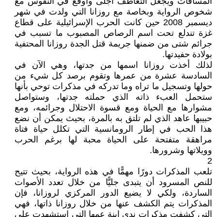
المسافات ويجعل التعاطف أجلى وأوقع في النفوس مع
شخوص الرواية وبخاصة مع روزانا التي ولدت في شهر
ديسمبر 2008 حين كانت الحرب الإسرائيلية على قطاع
غزة تندلع تحت اسم الرصاص المصبوب ما تسبب في
جرائم شتى من ضمنها جريمة قتل الجدة روزانا المحتفية
بولادة حفيدتها.
لذلك أخذت روزانا اسمها من جدتها، وهي الآن في
السادسة عشرة من عمرها وتقوم برصد كل شيء من
حولها وتسجيل ما تراه وما تدركه في مذكرات توحي بأنها
ستحمل العبء ذاته الذي حملته جدتها، وستواصل
مشوارها مع الحياة ومع قسوة الاحتلال وجرائمه، ومع
حبيبها عاهد الذي لم تلتق به بالمرة، بحيث يمكن أن نضع
هذا الحب في إطار الرومانسية التي تكلل حياة فتاة
مراهقة متفتحة على الحياة محبة لها برغم الحرب
وويلاتها وشرورها.
2
تلعب المذكرات دورًا مهمًّا في هذه الرواية، بحيث تتيح
للنص المسرود أن يتبدى جليًّا من خلال تعدد الأصوات
الساردة، ولكي لا يضيع الدور المركزي لروزانا، فإن
المذكرات يتم الكشف عنها من خلال روزانا ذاتها، فهي
التي كشفت مذكرات ندى ابنة عمها التي استشهدت على