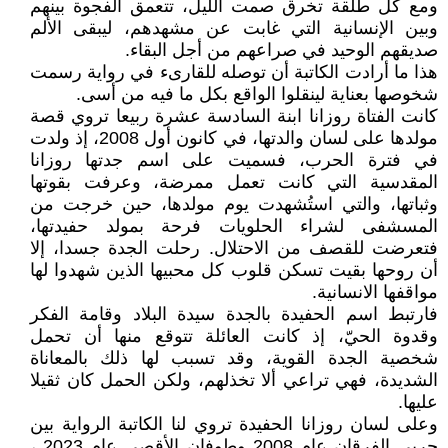
ومع كل طلقة تخرق صمت الليل، تتعمق الفجوة بينهم
وبين الإنسانية التي غابت عن مشهدهم، ليبقى الألم
صديقهم الوحيد في صراعهم من أجل البقاء.
هذا ما أرادت الكاتبة أن توصله للقارىء في رواية رسمت
شخوصها بعناية لينقلوا الواقع بكل ما فيه من أسى.
كانت الفتاة روزانا ابنة السادسة عشرة ربيعا تروي قصة
مولدها على لسان والدتها، في كانون أول 2008، إذ ولدت
في فترة الحرب، فسميت على اسم جدتها روزانا
المقدسية التي كانت تعمل ممرضة، وعرفت بقوتها
وثباتها، والتي استُشهدت يوم مولدها، حين خرجت من
المسشفى لشراء الحلويات فرحة بمولد حفيدتها،
فتعرضت للقصف من الاحتلال. رحلت الجدة جسدا، إلا
أن روحها بقيت تسكن قلوب كل محبيها الذين شهدوا لها
مواقفها الانسانية.
فارتبط اسم الحفيدة بالجدة سيدة البلاد وقامة الفكر
وقدوة الحيّ، إذ كانت العائلة تتوقع منها أن تحمل
شخصية الجدة القوية، وقد تسبب لها ذلك بالمعاناة
الشديدة، فهي تراعي ألا تخذلهم، ولكن الحمل كان ثقيلا
عليها.
وعلى لسان روزانا الحفيدة تروي لنا الكاتبة الرواية بين
حربي الفرقان عام 2008 وطوفان الأقصى عام 2023 ،