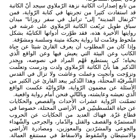
من تابع إصدارات الكاتبة نزهة الرّملاوي سيجد أنّ الكاتبة
قد استفادت كثيرا من تجربتها في كتابة الرّواية، فمن
"كرنفال المدينة" إلى" تراتيل في سفر روزانا" ميدان
سباق طويل تربّعت الكاتبة الرّملاوي على عرشه في
روايتها الأخيرة هذه، فقد طوّرت أدواتها الكتابيّة بشكل
ملحوظ وقدّمت لنا رواية بحبكة متينة وسلسة ومشوّقة.
وإذا كان من المطلوب أن يعرف القارئ شيئا عن حياة
الكاتب وعن البيئة التي يعيش فيها وعن الواقع الّذي
يحياه؛ كي يستطيع فَهْم المراد في نصوصه، ويجدر
التّذكير هنا بأنّ الكاتبة الرّملاوي ولدت ودرست وتعلّمت
وتزوّجت وأنجبت وعملت وعاشت ولا تزال في القدس
الشّرقيّة المحتلّة، وهذا التّذكير يبعد القارئ عن الكثير من
الأسئلة عن مضمون الرّواية، فالرّوائيّة عكست الواقع
الّذي تعيشه وعايشته، وبالتّالي فنحن أمام رواية واقعية.
تضمّنت الرّواية عشرات الأحداث والقصص والحكايات
عن حياة الفلسطينيّين في الأراضي المحتلة، خصوصا في
قطاع غزّة. فهناك العديد من الحكايات عن الحروب
المستمرّة والقصف والقتل والدّمار، والجرحى والشّهداء
والجوعى والمشرّدين والمعوزين، ومصادرة الأراضي
والاستيطان والسّقوط والاسقاط في مستنقع العمالة.