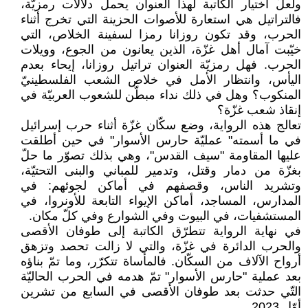
ولعلّ اختيار الكاتبة لهذا العنوان يحمل دلالات رمزيّة،
فالتراتيل هي استعارة للأصوات الحزينة التي تخرج أثناء
الحرب، وقد تكون روزانا رمزا لسفينة الخلاص، التي
خيّبت آمال أهل غزّة، الذين يعانون من الجوع، وويلات
الحرب. فهل رمزيّة العنوان تراتيل روزانا، إيحاء بعدم
اليأس، وانتظار الأمل في خلاص الشعب الفلسطينيّ
المنكوب؟ وهل في ذلك نداء مبطّن للشعوب العربيّة في
إنقاذ شعب غزّة؟
تعالج هذه الرواية، وضع سكّان غزّة أثناء حرب إسرائيل
في ما أسمته" عمليّة حارس الأسوار" في حين أطلقت
عليها المقاومة "سيف القدس"، وهي بذلك تصوّر ما حلّ
بغزّة من دمار وقتل، وتدمير للمباني والبنى التحتيّة،
وتشريد الناس، وقصفهم في أماكن لجوئهم: في
المدارس، المساجد، أماكن الإيواء التابعة للأونروا، في
المستشفيات، في البيوت وفي الشوارع وفي كلّ مكان.
في نهاية الرواية تتطرّق الكاتبة إلى طوفان الأقصى
والحرب الدائرة في غزّة، والتي لا زالت تحصد وتزهق
أرواح الآلاف من السكّان. فالمأساة تتكرّر، وما تمّ بناؤه
بعد عملية "حارس الأسوار" تمّ هدمه في الحرب الحاليّة
التّي حدثت بعد طوفان الأقصى في السابع من تشرين
أوّل 2023.