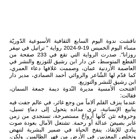
ناقشت ندوة اليوم السابع الثقافية الأسبوعية الدّوريّة
مساء اليوم الخميس 19-9-2024 رواية " تراتيل في سِفر
روزانا". صدرت الرواية التي تقع في 233 صفحة من
القطع المتوسط، عن دار ابن رشيق للتوزيع والنشر في
العاصمة الأردنية عمان، وصممت غلافها دعاء العمري،
كما قدّم لها الشّاعر والروائي أحمد الصمادي، مدير دار
ابن رشيق للنشر والتوزيع.
افتتحت الأمسية مديرة النّدوة ديمة جمعة السمان،
فقالت:
عندما ينزف القلم آلاماً من وجع غائر، في عالم جفت فيه
ينابيع الإنسانية، ترى مداده يتحول إلى دماءٍ تسيل،
وحروفه تئن كأنها أرواحٌ مستصرخة، تستجدي من زمن
غابر بصيصَ عدالة أو رحمة. تشتعل الآمال بعودة صوت
ينادي للإنقاذ، ينفخ الحياة في ضمير البشرية لتنهض
وتخلص المعذبين في الأرض من قهر الظالمين. ولكن،