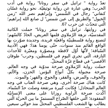
تعدّ رواية " تراتيل في سفر روتانا" رواية في أدب
الحرب؛ وهي عبارة عن رواية توثيقيّة. نحو رواية غسّان
كنفاني" رجال في الشّمس" وإبراهيم نصر الله "زمن
الخيول" والطريق إلى عين شمس" ل صانع الله إبراهيم؛
الّتي تتحدّث عن حرب 67.
في روايتها، تراتيل في سفر روتانا" حملت الكاتبة
المقدسيّة، نزهة الرّملاوي قلمها العريض، الحادّ كالسّهم؛
لتصنع رواية فلسطينيّة واقعيّة فريدة، وجديدة صوّرت بها
الواقع القائم منذ سنوات، حتّى يومنا هذا؛ فهي الأديبة
السّباقة؛ لأنّها أوّل لاقطة ومصوّرة ومعبّرة للأحداث
النازفة، الّتي تجري اليوم في فلسطين، وحرب" طوفان
الأقصى" في قطاع غزّة المحتلّ.
حملت رواية الرّملاوي صرخة مدوّية في وجه العالم.
صرخة مجبولة بكلّ أنواع البؤس: الحزن، والألم،
والخوف، والمرض، والفقر، والجوع، والقهر؛ والموت.
كانت هناك صرخة أخرى، وهي صرخة العتاب في وجه
العالم المتخاذل؛ فكانت كبيرة مرتفعة وصلت حدّ السّماء.
أكّدت صرخة الّراوية روزانا على معنى الإنسانيّة
المفقودة؛ الّتي خلقها الصّراع المستمرّ ما بين الحريّة الّتي
يطالب بها الشعب الفلسطيني المحتلّ منذ حوالي سبعين