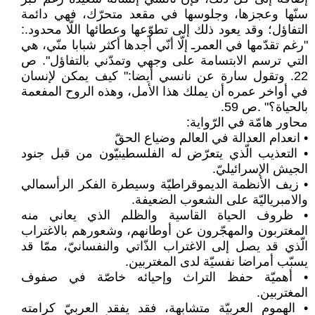
سنّها وعجزها، وجلوسها في مقعد متحرّك، فهي دائمة
التفاؤل؛ وقد يعود ذلك إلى تطوّعها وعطائها اللّا محدود.:
"رغم تقدّمها في العمرـ إلّا أنّي أجدها أكثر شبابا منّي، هي
التي ترسم الابتسامة على وجهي وتمدّني بالتفاؤل". ص
22. وتقول سارة عن نانسي أيضا:" كيف يمكن لإنسان
في أواخر عمره أن يملك هذا الأمل، وهذه الروح المفعمة
بالحياة؟" .ص 59.
محاور هامّة في الرّواية:
• انعدام العدالة في العالم وضياع الحقّ
• التعذيب الّذي يتعرّض له الفلسطينيّون من قبل جنود
الجيش الإسرائيليّ.
• زيف الأنظمة الديموقراطيّة وسيطرة الفكر الرأسمالي
والامبرياليّة على الشعوب الضعيفة.
• ظروف الحياة القاسية والظلم الذي يعاني منه
المغتربون والمهجّرون عن أوطانهم، وشعورهم بالاغتراب
الّذي قد يصل إلى الاغتراب الذّاتي والنفسانيّ، ممّا قد
يسبّب أمراضا نفسيّة لدى المغتربين.
• أهميّة حفظ التراث وإحيائه خاصّة في صفوف
المغتربين.
• الهموم العربيّة متشابهة، فقد يفقد العربيّ كرامته