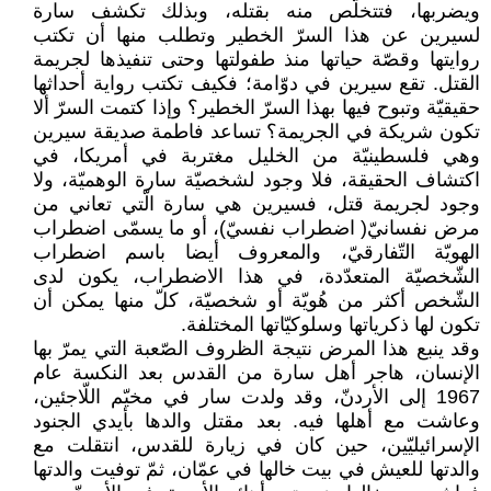
ويضربها، فتتخلّص منه بقتله، وبذلك تكشف سارة
لسيرين عن هذا السرّ الخطير وتطلب منها أن تكتب
روايتها وقصّة حياتها منذ طفولتها وحتى تنفيذها لجريمة
القتل. تقع سيرين في دوّامة؛ فكيف تكتب رواية أحداثها
حقيقيّة وتبوح فيها بهذا السرّ الخطير؟ وإذا كتمت السرّ ألا
تكون شريكة في الجريمة؟ تساعد فاطمة صديقة سيرين
وهي فلسطينيّة من الخليل مغتربة في أمريكا، في
اكتشاف الحقيقة، فلا وجود لشخصيّة سارة الوهميّة، ولا
وجود لجريمة قتل، فسيرين هي سارة الّتي تعاني من
مرض نفسانيّ( اضطراب نفسيّ)، أو ما يسمّى اضطراب
الهويّة التّفارقيّ، والمعروف أيضا باسم اضطراب
الشّخصيّة المتعدّدة، في هذا الاضطراب، يكون لدى
الشّخص أكثر من هُويّة أو شخصيّة، كلّ منها يمكن أن
تكون لها ذكرياتها وسلوكيّاتها المختلفة.
وقد ينبع هذا المرض نتيجة الظروف الصّعبة التي يمرّ بها
الإنسان، هاجر أهل سارة من القدس بعد النكسة عام
1967 إلى الأردنّ، وقد ولدت سار في مخيّم اللّاجئين،
وعاشت مع أهلها فيه. بعد مقتل والدها بأيدي الجنود
الإسرائيليّين، حين كان في زيارة للقدس، انتقلت مع
والدتها للعيش في بيت خالها في عمّان، ثمّ توفيت والدتها