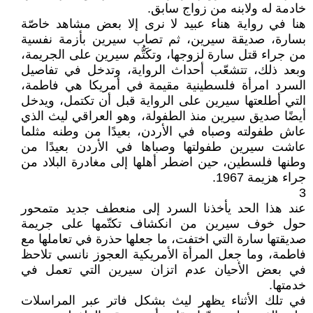
خادمة له ولابنه من زواج سابق.
هنا في رواية هناء عبيد لا نرى إلا بعض مشاهد خاصّة
بسارة، صديقة سيرين، ثم تصاب سيرين بأزمة نفسية
من جراء قتل سارة لزوجها، وتكَتُّم سيرين على الجريمة،
وبعد ذلك، تتشعّب أحداث الرواية، وتدخل في تفاصيل
السرد امرأة فلسطينية مقيمة في أمريكا هي فاطمة،
التي أطلعتها سيرين على الرواية قبل أن تكتمل، ويدخل
أيضًا صديق سيرين منذ الطفولة، وهو العراقي ليث الذي
عاش طفولته وصباه في الأردن، بعيدًا من وطنه مثلما
عاشت سيرين طفولتها وصباها في الأردن بعيدًا من
وطنها فلسطين، حين اضطر أهلها إلى مغادرة البلاد من
جراء هزيمة 1967.
3
عند هذا الحد يأخذنا السرد إلى منعطف جديد متمحور
حول خوف سيرين من انكشاف تكتّمها على جريمة
صديقتها سارة التي اختفت، ما جعلها حذرة في تعاملها مع
فاطمة، وما جعل المرأة الأمريكية العجوز نانسي تلاحظ
في بعض الأحيان عدم اتزان سيرين التي تعمل في
خدمتها.
في تلك الأثناء يظهر ليث بشكل فاتر عبر المراسلات