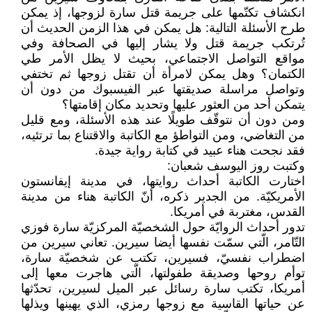
انكشاف تكتّمها على جريمة قتل سارة لزوجها، إذ يمكن
طرح الأسئلة التالية: هل يمكن في هذا الزمن الحديث أن
تُرتكب جريمة قتل ولا يشار إليها في الصحافة وفي
مواقع التواصل الاجتماعي، بحيث لا يظل الأمر طي
الكتمان؟ وهل يمكن لامرأة أن تقتل زوجها ثم تختفي
وتواصل مراسلة صديقتها عبر الفيسبوك من دون أن
يتمكن أحد من العثور عليها وتحديد مكان إقامتها؟
ومن دون أن نتوقّف طويلًا عند هذه الأسئلة، ومع قليل
من التغاضي، ومن التواطؤ مع الكاتبة والاقتناع بما ترتئيه،
فقد نجحت هناء عبيد في كتابة رواية جيدة.
وكتبت روز اليوسف شعبان:
اختارت الكاتبة أحداث روايتها، في مدينة إيفانستون
الأمريكيّة. من الجدير ذكره، أنّ الكاتبة هناء من مدينة
القدس، مغتربة في أمريكا.
تدور أحداث الروايّة حول الشخصيّة المركزيّة سارة فوزي
التّامر، الّتي سمّت نفسها أيضا سيرين. تعاني سيرين من
اضطراب نفسيّ، فسيرين، تكتب عن شخصيّة سارة،
توأم روحها وصديقة طفولتها، الّتي هاجرت معها إلى
أمريكا، تكتب سارة رسائل عبر الميل لسيرين، تحدّثها
عن حياتها القاسية مع زوجها رمزي، الذي يهينها ويذلها