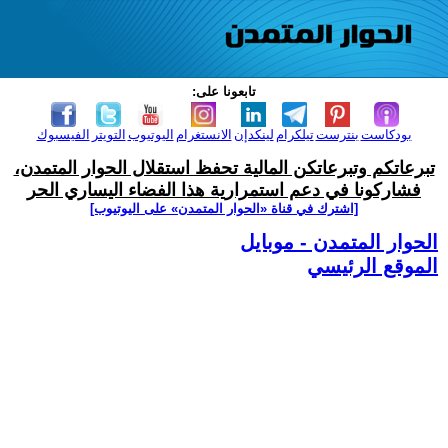
تابعونا على:
بودكاست
بنترست
تيلكرام
لينكدإن
الانستغرام
اليوتيوب
التويتر
الفيسبوك
تبرعاتكم وتبرعاتكن المالية تحفظ استقلال الحوار المتمدن،
فشاركونا في دعم استمرارية هذا الفضاء اليساري الحر
[اشترك في قناة ‫«الحوار المتمدن» على اليوتيوب]
الحوار المتمدن - موبايل
الموقع الرئيسي