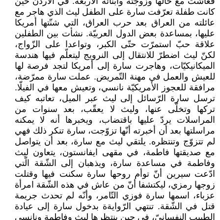
فعاشت مع خالها وزوجته وأبنائه الأربعة. في الأردنّ حين
كانت طفلة تعرّفت سارة على الطفل ليث الذي هاجر مع
عائلته من العراق بعد حرب العراق، التي شنّتها أمريكا
عليها، بمساعدة بعض الدول العربيّة. نشأت بين الطفلين
علاقة حبّ استمرّت حتّى الكبر، وتواعدا على الزّواج،
لكنّ ليث اضطرّ للانتقال إلى النرويج ليتعلّم فيها هندسة
الميكانيكيّات، وهاجرت سارة إلى أمريكا لتجد فرصة لها
للعيش والعمل في مهنة التّمريض. عملت سارة ممرّضة،
مرافقة للعجوز الأمريكيّة نانسي، وتعيش معها في الفيلّا.
ترسل سارة الرّسائل إلى ليث عبر الميل، تعاتبه كيف
تركها وتخلّى عنها، وليث لا يعقّب، بعد سنوات من
المراسلات يردّ عليها باقتضاب، ويخبرها أنه لا يمكنه
مراسلتها بعد أن أخبرته أنّها تزوّجت، سارة تنكر ذلك فهي
لم تتزوّج وتنتظره. يلتقي ليث مع سارة، بعد أن يتواصل
مع صديقتها فاطمة، في مقهى ايفانستون، يتعاون ليث
وفاطمة في مساعدة سارة، ويذهبان إلى الشّقة الّتي
ادّعت سيرين أنّ توأم روحها سارة سكنت فيها وقتلت
زوجها رمزي، ليكتشفا أنّ من عاش في هذه الشّقة امرأة
عزباء، اسمها سارة فوزي التّامر، وأنّه لم تحدث جريمة
قتل في الشّقة. تنتهي الرّوايةة بدخول سارة إلى عيادة
الطبيب النفسانيّ، في حين ينتظرها ليث وفاطمة ونانسي