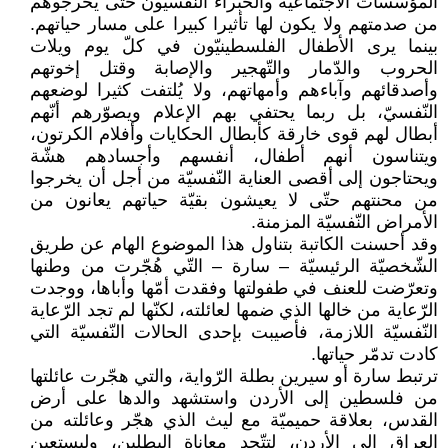
المؤسسات الاجتماعيّة والخبراء النّفسيّون حتّى يخرجوهم
من صدمتهم ولا يكون لها تأثيرا كبيرا على مسار حياتهم.
بينما يرى الأطفال الفلسطينيّون في كلّ يوم ويلات
الحروب والدّمار والتّهجير والإصابة وقتل إخوتهم
وأصدقائهم وآباءهم وأمهاتهم، ولا يُلتفت كثيرا لوضعهم
النّفسيّ، بل ربما يحتفي بهم الإعلام ويصوّرهم أنّهم
أبطال لهم قوى خارقة كأبطال الحكايات وأفلام الكرتون،
ويتناسون أنهم أطفال، أنفسهم وأجسادهم هشّة
ويحتاجون إلى أقصى العناية النّفسيّة من أجل أن يخرجوا
من محنتهم حتّى لا يعيشون بقيّة حياتهم يعانون من
الأمراض النّفسيّة المزمنة.
وقد أحسنت الكاتبة بتناول هذا الموضوع الهام عن طريق
الشّخصيّة الرئيسيّة – سارة – التّي هُجّرت من وطنها
وتعرّضت للعنف في طفولتها وفقدت أمّها وأباها، ووجدت
الرّعاية من خالها الذي ضمها لعائلته، لكنّها لم تجد الرّعاية
النّفسيّة اللازمة، فأصيبت بإحدى الحالات النّفسيّة التي
كادت تدمّر حياتها.
ترتبط سارة أو سيرين بطلة الرّواية، والتي هجّرت عائلتها
من فلسطين إلى الأردن واستشهد والدها على أرض
القدس، بعلاقة حميميّة مع ليث الذي هجّر وعائلته من
العراق إلى الأردن، لتتّحد معاناة البطلين، وليستعين