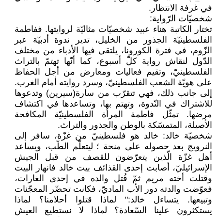
في غرفة الانتظار.
شخصيّات الرّواية:
تختار الكاتبة هناء عبيد شخصيّات مثاليّة لروايتها. ففاطمة
الفلسطينيّة الجذور من الخليل، تدير ندوة أدبيّة عبر
الزّوم، في فترة الكورونا، يلتقي فيها الأدباء من مختلف
الدّول لنقاش رواية كلّ أسبوع، كما أنّها تهتمّ بالتراث
الفلسطينيّ، وتقيم فعاليات ومعارض من أجل الحفاظ
على هويّة الشعب الفلسطينيّ، وسرد روايته أمام الغرب.
إلى جانب ذلك، فهي تتقرّب من سارة(سيرين) وتدعوها
للاشتراك في النّدوة، وتهتم بها، وتساعدها في اكتشاف
مرضها. تمثّل فاطمة المرأة الفلسطينيّة المكافحة
الأصيلة، المتمسّكة بالوطن والجذور والتراث.
شخصيّة خالد: خالد هو فلسطينيّ من غزّة، سافر إلى
النرويج بعد حصوله على منحة ؛ ليتعلّم الطّب، ويساعد
أهل غزّة الّذين يتعرّضون للقصف من قبل الجيش
الإسرائيليّ، أصابت إحدى القذائف بيت خالد فانهار البيت
وقتلت أخته مريم ثمّ قُتل والده في إحدى الغارات،
فعوّضت والدته دور الأب الماديّ، فكانت تحضّر المعجّنات
وتبيعها. يتساءل خالد:" لماذا قتلوا أحلامنا؟ لماذا
يستكثرون علينا السّعادة؟ لماذا لا نستطيع العيش