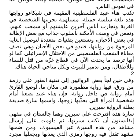
في نفوس الناس.
تكتب هناء عبيد الفلسطينية المقيمة في شيكاغو روايتها
هذه بلغة سلسة جميلة، مستلهمة تجربتها الشخصية في
الغربة وتجارب أناس آخرين عايشتهم أو سمعت عنهم،
وتمعن في وصف الأمكنة بأسلوب جذاب مع بعض الإطالة
في بعض الأحيان، وتستعين بتقنيات متعددة لتوصيل الغاية
المرجوة من روايتها، فتبدو في بعض الأحيان وهي تصف
معاناة الشعب الفلسطيني من الاحتلال الإسرائيلي كما لو
أنها ترصد ما يحدث الآن في قطاع غزّة من قتل للنساء
وللأطفال، ومن تدمير للبيوت ولكل مناحي الحياة هناك.
2
وفي حين لجأ بعض الروائيين إلى تقنية العثور على رزمة
من ورق، فيها رواية مطمورة في مكان ما، لوضع القارئ
أمام رواية في داخل رواية، فإن هناء عبيد تضعنا أمام
شخصية المرأة التي يعذّبها زوجها، واسمها سارة صديقة
بطلة الرواية سيرين.
سارة هذه اقترحت على سيرين وهما جالستان في مقهى
إيفانستون أن تكتب سيرتها، ثم داومت على إرسال
مشاهد من هذه السيرة عبر الفيسبوك، ومن ضمنها
مشهد تقتل فيه زوجها رمزي الذي يعذبها ويجعلها مجرد