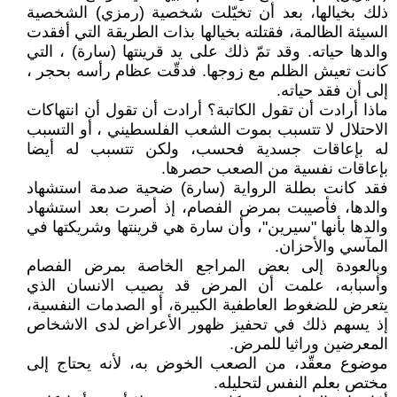
ذلك بخيالها، بعد أن تخيّلت شخصية (رمزي) الشخصية
السيئة الظالمة، فقتلته بخيالها بذات الطريقة التي أفقدت
والدها حياته. وقد تمّ ذلك على يد قرينتها (سارة) ، التي
كانت تعيش الظلم مع زوجها. فدقّت عظام رأسه بحجر ،
إلى أن فقد حياته.
ماذا أرادت أن تقول الكاتبة؟ أرادت أن تقول أن انتهاكات
الاحتلال لا تتسبب بموت الشعب الفلسطيني ، أو التسبب
له بإعاقات جسدية فحسب، ولكن تتسبب له أيضا
بإعاقات نفسية من الصعب حصرها.
فقد كانت بطلة الرواية (سارة) ضحية صدمة استشهاد
والدها، فأصيبت بمرض الفصام، إذ أصرت بعد استشهاد
والدها بأنها "سيرين"، وأن سارة هي قرينتها وشريكتها في
المآسي والأحزان.
وبالعودة إلى بعض المراجع الخاصة بمرض الفصام
وأسبابه، علمت أن المرض قد يصيب الانسان الذي
يتعرض للضغوط العاطفية الكبيرة، أو الصدمات النفسية،
إذ يسهم ذلك في تحفيز ظهور الأعراض لدى الاشخاص
المعرضين وراثيا للمرض.
موضوع معقّد، من الصعب الخوض به، لأنه يحتاج إلى
مختص بعلم النفس لتحليله.