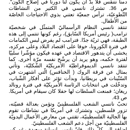
دمنا نتنفّس فلا بدّ أن يكون لنا دورنا في إصلاح الكون".
ص 36. تشترك نانسي في الكثير من النشاطات
التّطوعيّة، ترأس جمعيّة تعتني بذوي الاحتياجات الخاصّة
من الأطفال.
تنتقد نانسي النظام الرأسماليّ المتمثّل في شخصيّة
ترامب( رئيس أمريكا السّابق)، رغم كونها تنتمي إلى هذه
الطبقة، فهي ثريّة جدّا. فترامب لم يفرض لبس الكمامات
في فترة الكورونا، خوفا على اقتصاد البلاد وعلى مركزه،
يخشى أن يتدهور الاقتصاد في عهده فيكون مؤشّرا سلبيّا
لفترة حكمه، وهو يريد أن يرشّح نفسه مرّة أخرى. كما
تنتقد نانسي الديموقراطيّة الأمريكيّة الشّكليّة، وتأتي
بمثال عن فرقة الروك ( الخنافس) الّتي اشتهرت في
السّتّينات في بريطانيا، وبدأت تؤثر على أفكار الشّباب،
وتدخّلت في انتخابات الرئاسة الأمريكيّة في فترة رونالد
ريغان؛ فمنعت السلطات لها حفلا كان سيقام في أمريكا.
ص 43.
تحبّ نانسي الشعب الفلسطينيّ وتؤمن بعدالة قضيّته،
تزور فلسطين، وتشترك في أمريكا في نشاطات تقوم
بها الجالية الفلسطينيّة، تقتني من معارض الأعمال اليدويّة
الفلسطينيّة من أجل دعم الشعب الفلسطينيّ.
إضافة إلى كلّ ذلك، فإنّ نانسي إنسانة سعيدة رغم كبر