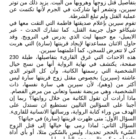
بتفاصيل قتل زوجها وهروبها من البيت. يزيد ذلك من توتر
سيرين، وتشعر أنها شاركت في الجرم لأنها تكتمت عن
عملية القتل ولم تبلغ الشرطة.
تفوم سيرين بإعلام صديقتها فاطمة التي التقت معها في
شيكاغو حول جريمة القتل، كما تشارك الحدث - عبر
الايميل- مع حبيبها ليث الذي يدرس في النرويج. وقد
حاول الاثنان مساعدتها لإيجاد قرينتها (سارة) التي هربت
كي لا تتعرض للسجن، كما أعلمتهما سيرين.
هذه الاحداث التي غرق القارىء بتفاصيلها، طيلة 230
صفحة، يكتشف في نهاية الرواية أنها من نسج خيال
الشخصية التي رسمتها الكاتبة، وأن كل التوتر الذي
عاشته (سيرين) بخصوص مقتل زوج قرينتها سارة ليس
أكثر من (وهم)، لأن سيرين هي سارة نفسها، ذات
الشخصية، وهي مريضة نفسيا وتعاني من مرض الفصام.
ماذا أرادت أن تقول الكاتبة من خلال روايتها؟ ربما إن
أجبنا على السؤالين التاليين نستطيع ان نستدل على
الهدف من وراء كتابة الرواية، ورسالتها الانسانية للقارىء.
السؤال الأول: متى ظهرت قرينتها (سارة) في حياتها؟
السؤال الثاني: لماذا رمى بها خيالها إلى قتل الزوج
السّيء بالحجر تحديدا، وليس بالسّكين مثلا، أو بأي أداة