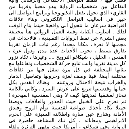
فصل فيها ، فنمط التواصل الاجتماعي والرسائل والية
التفاعل بين شخصيات الرواية يبدو محببا وقريبا من
القاريء الذي تحول بفعل التكنولوجيا وبرامج التواصل الى
خبير في اساليب التواصل الالكتروني وبناء علاقات
افتراضية سرعان ما تتحول الى واقعية حينما يتاح الوقت
لذلك . اسلوب الكتابة وفنية العمل الروائي هنا مختلفة
بعض الشيء عن نمط الروايات التقليدية ، فالاحداث في
مجملها لا تعرف مكانا محددا رغم ثبات الزمان تقريبا
بفارق بسيط ، تجوب الأحداث عدة مدن ودول غزة ،
القدس ، الخليل ، شيكاغو النرويج .... وغيرها ، تكاد تزور
كل مدينة تقريبا وانت تتابع حركة الشخصيات وتفاعلها مع
بيئآتها المختلفة في كل مرة تتنقل فيها بين ثقافات
مختلفة أيضا. فهنا وصف لغزة وحروبها وتفاصيل الدمار
والخراب نتيجة الاحتلال وروعنته ، وهناك القدس بكل
جمالها وقدسيتها تتربع على عرش السرد ، وكاني بالكاتبة
تنحاز لعشقها لمدينتها كيف لا وهي المقدسية المهجرة !
ثم تعرج على الخليل حيث الجذور والعلاقات ووصفا
جميلا يكاد يأخذك طواعية لقدسية توأم الروح وفندق
الأمانة وشارع عين سارة واطلالته المميزة على الحرم
الابراهيمي ومعاناته ، كل تلك المشاهد حاضرة في
الرواية وفي شيكاغو - أمريكا حيث مقهى الثرثرة ولقاء