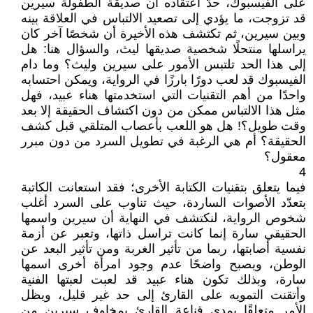
على الفيسبوك، حدّ اعتقاده أن صديقة الطفولة سيرين
قد تزوجت، ما يؤدي إلى تصعيد الالتباس في العلاقة بينه
وبين سيرين، ثم تكتشف هذه الأخيرة أن شخصًا آخر كان
يراسلها منتحلًا شخصية صديقها ليث، والسؤال هنا: هل
إلى هذا الحد تلتبس الأمور على سيرين وليث؟ وما دام
الفيسبوك قد لعب دورًا بارزًا في الرواية، ويمكن احتسابه
واحدًا من أهم التقنيات التي استخدمتها هناء عبيد، فهل
مثل هذا الالتباس ممكن من دون اكتشاف الحقيقة إلا بعد
وقت طويل؟! هل هو اللعب بأعصاب المتلقي قبل كشف
الحقيقة؟ أم هي الرغبة في تطويل السرد من دون مبرر
معقول؟
4
فيما يتعلق بتقنيات الكتابة الأخرى؛ فقد استعانت الكاتبة
بتعدّد الأصوات الساردة، حيث تناوب على السرد أغلب
شخوص الرواية، لنكتشف في النهاية أن سيرين واسمها
الحقيقي سارة إنما كانت تراسل ذاتها، وتعبر عن أزمة
نفسية أصابتها، ربما من تأثير الغربة ومن تأثير البعد عن
الوطن، ويصبح واضحًا عدم وجود امرأة أخرى اسمها
سارة، وبذلك تكون هناء عبيد قد لعبت لعبتها الفنية
وأتقنت التمويه على القارئ إلى حد غير قليل، ويظل
الأمر متعلقًا بمدى قناعة القارئ بمخاوف سيرين من