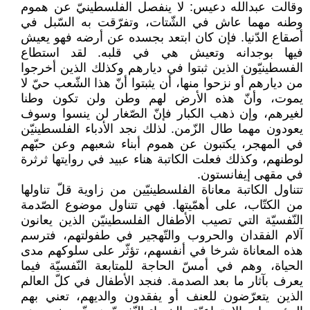
وقالت عبدالله دعيس: لا ينفصل الفلسطينيّ عن هموم
وطنه مهما عاش في الشّتات، وتفرّقت به السّبل في
أصقاع الدّنيا. فإن كان ابتعد بجسده عن أرضه فهو يعيش
فيها بوجدانه وتعيش هي في قلبه. لقد استطاع
الفسطينيّون الذين ثبتوا في ديارهم وكذلك الذين أخرجوا
من ديارهم أو نزحوا منها، أن يثبتوا أنّ هذا الشّعب حيّ لا
يموت، وأنّ هذه الأرض لهم وطن ولن تكون وطنا
لغيرهم، وإن ذهب الكبار فإنّ الصّغار لن ينسوا وسوف
يعودون مهما طال الزّمن. لذلك نجد الأدباء الفلسطينيّن
في المهجر، يكتبون عن هموم أبناء شعبهم وعن حبّهم
لوطنهم، وكذلك فعلت الكاتبة هناء عبيد في روايتها ثرثرة
في مقهى إيفانستون.
تتناول الكاتبة معاناة الفلسطينيّين من زاوية قلّ تناولها
من الكتّاب، على أهمّيتها. فهي تتناول موضوع الصّدمة
النّفسيّة التي تصيب الأطفال الفلسطينيّن الذين يعانون
آلام الفقدان والحروب والتّهجير في طفولتهم، فترسم
هذه المعاناة شرخا في أنفسهم، تؤثّر على سلوكهم مدى
الحياة، وهم في أمسّ الحاجة للمتابعة النّفسيّة فيما
يعرف بآثار ما بعد الصدمة. فنجد الأطفال في كلّ العالم
الذين يتعرّضون للعنف أو يفقدون والديهم، تعني بهم