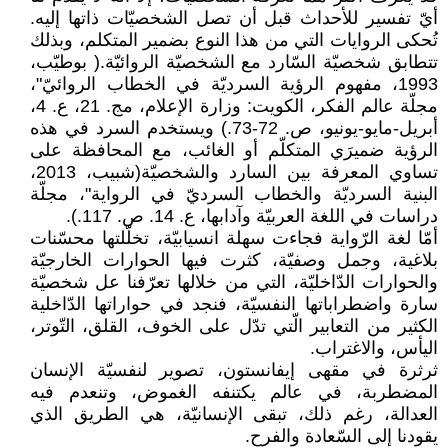
أيّ تفسير للأحداث قبل أن تصل الشخصيّات ذاتها إليه.
تُحكى الروايات التي من هذا النوع بضمير المتكلم، وبذلك
تتطابق شخصيّة السّارد مع الشخصيّة الروائيّة.( بوطيّب،
1993، مفهوم الرؤية السرديّة في الخطاب الروائيّ"،
مجلّة عالم الفكر، الكويت: وزارة الإعلام، مج. 21، ع. 4،
أبريل-مايو-يونيو، ص. 72-73.) ويستخدم السرد في هذه
الرؤية ضميرَي المتكلّم أو الغائب، مع المحافظة على
تساوي المعرفة بين السارد والشخصيّة(شبيب، 2013،
البنية السرديّة والخطاب السرديّ في الرواية"، مجلّة
دراسات في اللغة العربيّة وآدابها، ع. 14. ص. 117.).
أمّا لغة الرّواية فجاءت سهلة انسيابيّة، تخلّلتها محسّنات
بلاغية، وجمل وصفيّة، كثرت فيها الحوارات الخارجيّة
والحوارات الدّاخليّة، التي من خلالها تعرّفنا عل شخصيّة
سارة واضطراباتها النفسيّة، فنجد في حواراتها الدّاخلية
الكثير من التعابير الّتي تدّل على الخوف، القلق، التّوتر،
اليأس، والاغتراب.
ثرثرة في مقهى إيفانستون، تصوير لنفسيّة الإنسان
المضطربة، في عالم يكتنفه الغموض، وتنعدم فيه
العدالة، رغم ذلك، تبقى الإنسانيّة، هي الطريق الذي
يقودنا إلى السّعادة والفرح.