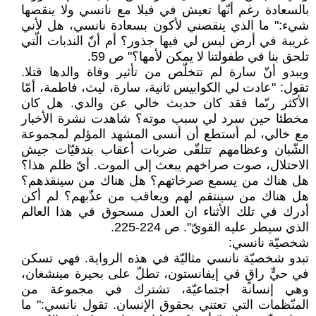
بالسعادة رغم أنّها تعيش في فيلا مع نانسي ولا ينقصها
شيء:" ما الذي ينقصني لأكون بسعادة نانسي، هل لأني
غريبة في أرض ليس لي فيها جذور؟ أم أنّ الندبات الّتي
تلحق بنا في طفولتنا لا يمكن لأمها؟" ص 59.
ويبدو أنّ سارة لم تتخلّص من تأثير وفاة والدها قتلا.
تقول: "عادت لي الكوابيس ثانية، سارة، ليث، فاطمة، أمّا
الأكثر ربّما فقد كان حديث خالي عن والدي. هل كان
مخطئا حين سرد لي سبب موته؟ شاهدت نشرة الأخبار
مع خالي، لم أستطع أن أنسى المشهد المؤلم لمجموعة
الشّبان وعظامهم تتلقّى ضربات أعقاب بندقيّات جيش
الاحتلال، صوت صراخهم يبعث إلى الموت. أيّ ظلم هذا؟
هل هناك من يسمع صرخاتهم؟ هل هناك من سينقذهم؟
هل هناك من سينتقم لهم ويعاقب من عذّبهم؟ لم أكن
أدرك في تلك الأثناء ان العدل مسحوق في هذا العالم
الذي سيطر عليه القويّ". ص 224-225.
شخصيّة نانسي:
تبدو شخصيّة نانسي مثاليّة في هذه الرواية. فهي تسكن
في حيٍّ راقٍ في إيفانستون، تطلّ على بحيرة مينشغان،
وهي إنسانة اجتماعيّة، تشترك في مجموعة من
المنّظمات التي تعتني بحقوق الإنسان. تقول نانسي:" ما