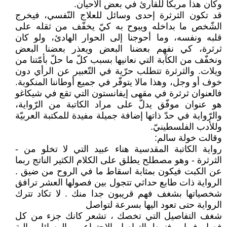
وكان هذا مربكا للقارئ في بعض الأحيان.
قد تكون الثرثرة إحدى وسائل للعلاج النّفسي، فيخرج
الشّخص ما بداخله ويبوح به كيّ يخفّف من ثقله على
قلبه ونفسه، وما أحوجنا إلى الحوار الهادئ، ولو كان
ثرثرة، كي نفهم بعضنا البعض ويعذر بعضنا البعض
ونخفّف من الكآبة التي نعانيها بسبب كلّ ما حلّ بأمّتنا من
ويلات. والثرثرة تتطلب حرّية في التّعبير عن الرأي دون
خوف أو وجل، وهذا مالا يتوفّر في جميع أوطاننا المنكوبة.
فالعنوان ثرثرة في مقهى إيفانستون التي تقع في شيكاغو
هو عنوان موفّق يدلّ على مراد الكاتبة من الرّواية،
والرّواية في حدّ ذاتها إضافة جميلة مفيدة للمكتبة العربيّة
وللأدب الفلسطينيّ.
وقالت خولة سالم:
رواية الكاتبة المقدسية هناء عبيد التي لا تخلو من -
الثرثرة - وهو مصطلح يطلق على الكلام الكثير الناتج ربما
عن الكبت فيكون بمثابة اسقاط ما في الروح من ضيق .
الرواية ذات طابع حداثي تتجول بين فصولها العشر ترافق
شخصياتها بشغف فهم قريبون جدا منك . لا تكاد تترك
الرواية حتى تعود اليها بسرعة لتواصل
شغف التفاصيل التي تخصك ، تشعر كانك جزء من كل