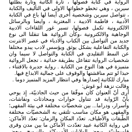
الرواية في كتابة فصولها ، تارة الكاتبة وتارة بطلتها
سيرين ، وهي تخطو خطواتها الاولى في التأليف والكتابة
، تتواصل سيرين وشخصية أخرى أيضا لها باع في الكتابة
الأدبية ، فاطمة الاديبة ، المغتربة ، وايضا وبالرسائل
الالكترونية تكمل فصولها، تسبر غور اللقاءات الادبية
الوجاهية والالكترونية ،وكأن الروائية هنا تنقلنا الى نوع
جديد من التواصل بين الكتاب والادباء في عصر الانترنت
والكتابة التفاعلية بشكل يوثق ويؤسس لادب يبدو مختلفا
عن النمط التقليدي في الكتابة والتواصل لا سيما وان
شخصيات الرواية تتفاعل بطريقة حداثية ، تجعل الروائية
متميزة في هذا النوع من الكتابة . رواية جديرة بالاقتناء ،
حبذا لو تتم مناقشتها والوقوف على جمالية الابداع فيها.
مبارك للكاتبة إصدارها وفي انتظار المزيد المتميز دوما .
وقالت نزهة أبو غوش:
أرى أنّ العنوان كان موفّقا من حيث الجاذبيّة، إِذ يوحي
بأنّ الرّواية قد تتناول حوارات ومحادثات ونقاشات،
وأسرار، ودراما... بين شخصيّات مختلفة في بيئة المقهى؛
والمقهى هو مكان مناسب تلتقي به الشخصيّات مختلفة
الطّبقات والأطياف. تعدّد المكان والزمان: تعدّد الأماكن:
في رواية الكاتبة عبيد تعدّدت الأماكن ما بين مدن وقرى
فلسطينيّة، وبعض الولايات الأمريكيّة، والنرويج، وبعض