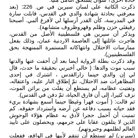
حادة أخرى؟ سؤال يستحق التأمل مليا.
ذكرت الكاتبة على لسان سيرين في ص. 226: (بعد
معرفتي بحادثة شهادة والدي في القدس، قابلت سارة
في المدرسة، كأن القدر أرسلها لي لأفرغ ألمي. أصبحنا
رفيقتَي حزن وظلم وقهروظروف متشابهة).
ويذكر أن سيرين هي فلسطينية الأصل من القدس،
هاجرت عائلتها إلى العاصمة الاردنية عمان، وذلك بفعل
ممارسات الاحتلال وانتهاكاته المستمرة الممنهجة بحق
الفلسطينيين).
وقد ذكرت بطلة الرواية أيضا بعد أن أخفت عنها والدتها
سبب موت والدها: ( خالي أخبرني بحقيقة ما حدث، قال
لي إن والدي حينما زارالقدس ، اشترك في إحدى
المظاهرات ضد الاحتلال، تمّ إطلاق النار عليه، واعتقاله،
وتفتيت عظامه، لم يستطع أن يفلت من براثن الموت،
نزف كثيرا، إلى أن فارق الحياة، ثمّ دفن في القدس).
ثم قالت: ( أموت قهرا وغيظا حينما أسمع بشهادة بريء
فقد حياته بسبب دفاعه عن أرضه واسترداد حقوقه. كم
تمنيت أن أحمل حجرا لأدق به عظام هؤلاء الوحوش
الذين لا يتلقون عقابا على جرمهم، ويحصلون على تأييد
العالم لظلمهم وجبروتهم).
(سيرين) لم تستطع أن تنتقم لأبيها في الواقع، ففعلت