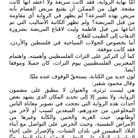
أمّا نهاية الرواية، فقد كانت سريعة ولا أعتقد أنها كانت
مقنعة. فهل من الممكن أن يقتنع مريض الفصام بأنه
مريض بهذه السرعة؟ لم يظهر في الرواية أي مقاومة
من قبل المريضة؟ ولم تظهر الكاتبة الأساليب التي تم
اتباعها من قبل فاطمة وليث لاقناع المريضة بضرورة
الذهاب إلى الطبيب للعلاج.
أما بخصوص الجولات السياحية في فلسطين والأردن،
فقد كانت موفقة.
كما أن التركيز على التراث الفلسطيني وأهميته، واهتمام
المغتربين الفلسطينيين بيوم التراث، كان جميلا وموفقا
أيضا.
لون جديد من الكتابة، يستحقّ الوقوف عنده مليّا.
وقال محمود شقير:
هي ليست ثرثرة، والعنوان لا ينطبق على مضمون
الرواية، ولا يشير إلا إلى تحديد المكان الذي يشهد بعض
أحداث هذه الرواية التي نجحت في تصوير معاناة الناس
المخلوعين من جذورهم، المبعدين لسبب أو لآخر من
أوطانهم، حيث الغربة والحنين والكآبة وغيرها من
الأمراض النفسية، وحيث الحرص على التواصل مع أبناء
البلاد المقيمين في بلدان الشتات، والإصرار على إحياء
المناسبات الدالّة على الوطن، المعنيّة بإبقاء الوطن حيًّا