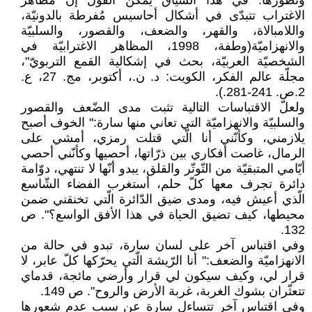
وتطوُّرها. في هذا السياق يمكن القول إنّ مظاهر
الاغتراب تتبدّى في أشكال أحاسيس مُفرطة بالدونيّة،
واللامبالاة، والقهر، والضعف، والقصور، والسلبيّة
والانهزاميّة(وطفة، 1998، المظاهر الاغترابيّة في
الشخصيّة العربيّة، بحث في إشكالية القمع التربويّ"،
مجلّة عالم الفكر، الكويت: د. ن.، أكتوبر، مج. 27، ع.
2.ص. 241-281.).
ولعلّ الاقتباسات التالية تثبت مدى الضّعف والقصور
والسلبيّة والانهزاميّة التي تعاني منها سارة:" الخوف أصبح
يلازمني، وكأنّني أنا الّتي قتلت رمزي، أمشي على
الرمال، غاصت أفكاري بين ذرّاتها، أحصيها وكأنّني أحصي
أيّامي المتبقيّة من التّوتّر والقلق، يبدو أنّها لا تنتهي، دوّامة
دائرة تجرف معها كلّ حلم، أستغرب الفضاء الشّاسع
الّذي أعيش فيه، ومدى ضيق الدّائرة الّتي تخنقني ضمن
محيطها، كيف تضيق الحياة في هذا الأفق الواسع؟". ص
132.
وفي اقتباس آخر على لسان سارة، تبدو في حالة من
الانهزاميّة والضعف:" أنا الرّيشة الّتي يحرّكها كلّ عابر، لا
قرار لي، وكيف سيكون لي قرار وأرضي مائجة، قدماي
تتعثّران بشوك الغربة، غربة الأرض والروح". ص 149.
وفي اقتباس آخر تتساءل سارة عن سبب عدم شعورها