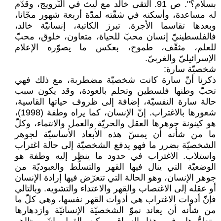
بسلام؟". ص 91. التقى خالد مع ليث في النّرويج، وقدّم
له مساعدة، وأسكنه في شقّته لمدّة أربعة شهور مجّانا،
وبعدها تقاسما الأجرة. تبرز الكاتبة، إنسانيّة خالد،
فالفلسطينيّ إنسان محبّ للحياة، متعاون، خلوق، محبّ
للعلم، مثقّف، طموح، بعكس ما يصوّره الإعلام
الإسرائيليّ والغربيّ.
شخصيّة سارة:
ذكرنا أنّ سارة كانت شخصيّة مضطربة، مع ذلك فهي
تحبّ وطنها فلسطين وتحلم بالعودة، وقد يكون سبب
حالة سارة النفسيّة، إضافة إلى ظروف حياتها القاسية،
شعورها بالاغتراب. إنّ الإنسان، كما يراه وطفة (1998)،
هو كينونة جوهرها العقل والحريّة والعمل والانتماء، وكلّ
ما من شأنه أن يمسّ هذه الأبعاد الأساسيّة لجوهر
الشخصيّة بضرر ما فهو يدفع الشخصيّة إلى حالة اغتراب
واستلاب. الاغتراب في حدود ما ينظر إليه وطفة هو
الوضعيّة التي ينال فيها القهر والتسلُّط والعبوديّة من
جوهر الإنسان، وهو الحالة التي تتعرّض فيها إرادة الإنسان
أو عقله إلى الاغتصاب والقهر والاعتداء والتشويه. وبالتالي
فإنّ أدوات الاغتراب هي أدوات القهر نفسها، وهي كلّ ما
من شأنه أن يعاند نموّ الشخصيّة الإنسانيّة وازدهارها