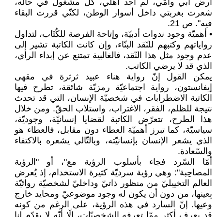
أرض أبي وأمّي، لم أجد أهلي، كلٌّ مشغول في حاله،
شعرت بغربتي داخل أسوار الوطن، لكنّي قررت البقاء
فيه". ص 21.
• أهميّة وجود ندوات أدبيّة، وإتاحة الفرصة للكُتّاب، لتداول
رواياتهم وكتبهم للنّقد البنّاء، وإن كانت الكاتبة تشير إلى
عدم وجود مثل هذا النّقد، فالغالبية تمتنع عن إبداء الرأي،
الذي قد لا يرضي الكاتب.
يمكن القول إنّ رواية هناء عبيد ثرثرة في مقهى
إيفانستون، رواية اجتماعيّة رمزيّة شائقة، تطرح فيها
الكاتبة الاضطرابات في شخصيّة الإنسان، التي قد تحدث
نتيجة للظلم، الفقر، الاغتراب، واستلاب الحقّ. ومن خلال
هذا الطرح، تتعرّض الكاتبة لقضايا إنسانيّة، وجوديّة،
سياسيّة، كما تبرز أهميّة العطاء دون مقابل، فالعطاء هو
الذي يشعر الإنسان بإنسانيّته، وبالتّالي يشعره بالاكتفاء
والسّعادة.
أمّا السّرد فجاء بأسلوب الرؤية مع"، أو "الرؤية
المصاحِبة": وهي رؤية سرديّة كثيرة الاستخدام، إذ يُعرض
العالم التخييليّ من منظور ذاتيّ وداخليّ لشخصيّة روائيّة
بِعينها، من دون أن يكون له وجود موضوعيّ ومحايد خارج
وعيها. إنّ السارد في هذه الرؤية، على الرغم من كونه
قد يعرف أكثر ممّا تعرفه الشخصيّات، إلّا أنّه لا يقدّم لنا