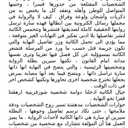
الشخصيات المقتلعة من جذورها قسرا ، وحنينها
المتواصل للوطن وأهله وتفقد كل ما يختص به من
ذكريات وأشجان ولوعة وفراق . كيف لا والرواية في
مجملها رسائل الكترونية بين ابطالها فهذه سارة ترسل
روايتها الحقيقية كاملة لصديقتها فتنشرها وتتحمس الكاتبة
لنشر تفاصيلها بلا ادنى تفكير في النهايات الغير متوقعة ،
مما يؤدي الى تحمل الكاتبة وزر تفاصيل النهاية والتي
تكون جريمة قتل حسب ما ورد من المرسلة فتشعر
الكاتبة بمسوؤلية عن كل فصل فيها تقريبا وترى نفسها
مدانة امام القانون ، تكتبها سيرين بطلة الرواية
وشخصيتها الرئيسية ، والتي يتضح في النهاية انها ذاتها
سارة تراسل ذاتها ، ويتضح فيما بعد انها مصابة بمرض
يجعلها تخترع شخصية اخرى تحاورها وتكتبها كشخص اخر
في ذات الوقت .
خيال الكاتبة ادخلنا دوامة شخصية شوزفرينية ارهقتنا
قفزا نحو النهاية .
حوارات الشخصيات مدهشة تسبر روح الشخصيات ودقة
ملامحها ، حتى تكاد ترسم تفاصيل وجوهها ، البطلة
سيرين او سارة هي ذاتها الكاتبة لأحداث الرواية . ما يميز
العمل هنا أن المؤلفة تتشارك مع شخصية من شخصيات