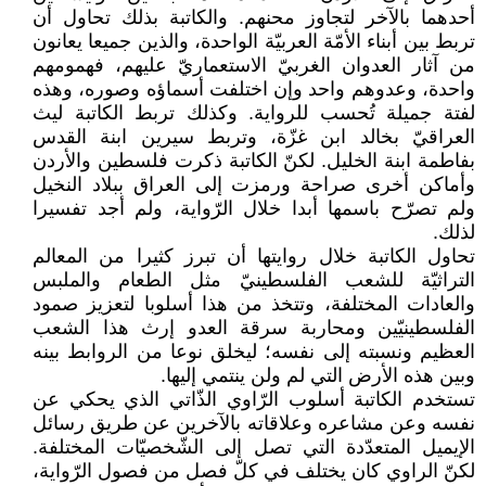
أحدهما بالآخر لتجاوز محنهم. والكاتبة بذلك تحاول أن
تربط بين أبناء الأمّة العربيّة الواحدة، والذين جميعا يعانون
من آثار العدوان الغربيّ الاستعماريّ عليهم، فهمومهم
واحدة، وعدوهم واحد وإن اختلفت أسماؤه وصوره، وهذه
لفتة جميلة تُحسب للرواية. وكذلك تربط الكاتبة ليث
العراقيّ بخالد ابن غزّة، وتربط سيرين ابنة القدس
بفاطمة ابنة الخليل. لكنّ الكاتبة ذكرت فلسطين والأردن
وأماكن أخرى صراحة ورمزت إلى العراق ببلاد النخيل
ولم تصرّح باسمها أبدا خلال الرّواية، ولم أجد تفسيرا
لذلك.
تحاول الكاتبة خلال روايتها أن تبرز كثيرا من المعالم
التراثيّة للشعب الفلسطينيّ مثل الطعام والملبس
والعادات المختلفة، وتتخذ من هذا أسلوبا لتعزيز صمود
الفلسطينيّين ومحاربة سرقة العدو إرث هذا الشعب
العظيم ونسبته إلى نفسه؛ ليخلق نوعا من الروابط بينه
وبين هذه الأرض التي لم ولن ينتمي إليها.
تستخدم الكاتبة أسلوب الرّاوي الذّاتي الذي يحكي عن
نفسه وعن مشاعره وعلاقاته بالآخرين عن طريق رسائل
الإيميل المتعدّدة التي تصل إلى الشّخصيّات المختلفة.
لكنّ الراوي كان يختلف في كلّ فصل من فصول الرّواية،