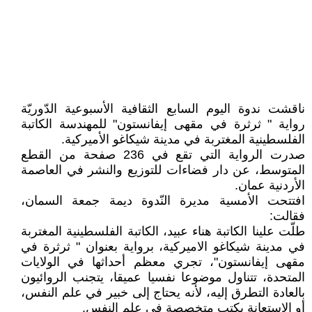
ناقشت ندوة اليوم السابع الثقافية الأسبوعية الدّوريّة
رواية " ثرثرة في مقهى إيفانستون" للمهندسة الكاتبة
الفلسطينية المغتربة في مدينة شيكاغو الأميركية.
صدرت الرواية التي تقع في 236 صفحة من القطع
المتوسط، عن دار فضاءات للتوزيع والنشر في العاصمة
الأردنية عمان.
افتتحت الأمسية مديرة النّدوة ديمة جمعة السمان،
فقالت:
طلّت علينا الكاتبة هناء عبيد، الكاتبة الفلسطينية المغتربة
في مدينة شيكاغو الاميركية، برواية بعنوان " ثرثرة في
مقهى إيفانستون"، تجري معظم أحداثها في الولايات
المتحدة، تتناول موضوعا نفسيا عميقا، يتجنب الروائيون
بالعادة التطرق إليه، لأنه يحتاج إلى خبير في علم النفس،
أو الاستعانة بكتب متخصصة في علم النفس.