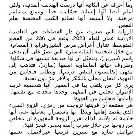
وما أعرفه عن الكاتبة أنها درست الهندسة المدنية، ولكن
أعلم أيضا أنّها إنسانة حسّاسة جدا، وتتمتع بمشاعر
مرهفة، ولا أستبعد أنها تطالع الكتب المختصة بعلم
النفس.
الرواية التي صدرت عن دار الفضاءات في العاصمة
الاردنية عمان للعام 2023، وتقع في 236 من القطع
المتوسط، تتناول أعراض مرض الشيزوفرانيا ( الفصام)،
من خلال شخصية الشابة سارة، التي تصرّ على أأن تدعى
بِاسم (سيرين)، وتتخيّل أن لها صديقة تشبهها في شكلها،
وظروف حياتها المأساوية اسمها (سارة)، فتذهب إلى
مقهى إيفانستون لتلتقي قرينتها، وتطلب فنجانين من
القهوة، فنجان محلّى بالسّكر والآخر مرّ دون تحلية.
يرى كل من يلتقي بها في المفهى أنها شخصية غريبة
الأطوار. تجلس في المقهى وحدها تتحدث مع نفسها..
وأمامها فنجانين من القهوة!
هي مقتنعة أن قرينتها تزوجت من رمزي، الزوج السيء
الذي يقصد إهانتها وينكل بها باستمرار. يعاملها على أنها
خادمة له ولابنه، لذلك تقرر الزوجة المقهورة أن تتخلص
من زوجها من خلال ضرب رأسه بحجر، فيخرّ قتيلا.
تتواصل سارة مع سيرين قرينتها عبرالايميل، تعلمها