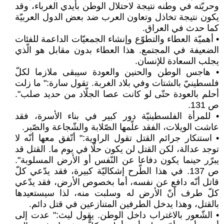
وحريّته في وطنه نتيجة لاحتلال الوطن بأيدي الغرباء، وقد
يكون نتيجة تخاذل وتعاون العرب ضد بعض الدول العربيّة
كما حدث في العراق.
• أهميّة العطاء والتطوّع وإنشاء الجمعيّات الداعمة للفئات
الضعيفة في المجتمع. هذا العطاء بدون مقابل هو الّذي
يجلب السعادة للإنسان.
• هاجس الوطن والحنين والعودة سيبقى ملازما لكلّ
فلسطينيّ بالشتات وفي بلاد الغربة. تقول سارة:" ما زلت
أحلم بالعودة حتّى لو كانت عصا الجلّاد من حديد صلب".
ص 131.
• للمرأة الفلسطينيّة دور كبير في بناء الأسرة، فقد
عاشت الويلات، الفقد علّمها الصّلابة والشّجاعة والصّبر.
• استنكار جرائم القتل تقول الراوية:" أتّفق معها أنّه لا
توجد عدالة، لكن القتل لن يكون حلّا في يوم ما. القتل قد
يبرّر حينما يكون دفاعا عن النّفس أو الأرض المسلوبة".
ص 137. في هذا الطّرح إشكاليّة كبيرة، فقد يدّعي كلّ
قاتل أنّه دافع عن نفسه، أما بخصوص الأرض، فقد يدّعي
كلّ طرف أنّ الأرض له وسلبت منه، لذا سيستعيدها
بالقتل، وهذا يدخل الطرفين المتنازعين في قتل دائم.
• الشّعور بالاغتراب داخل الوطن. يقول ليث:" عدت إلى