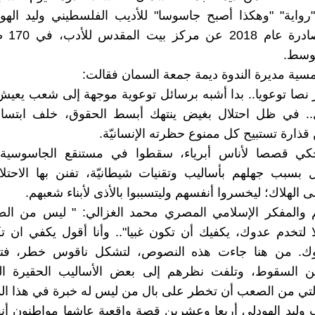
رواية" "وهكذا أصبح جاسوسا" للأديب الفلسطيني وليد الهو
الرواية ال
توسط.
مسية مديرة الندوة ديمة جمعة السمان فقالت:
نصا توعويا.. بدا أشبه برسائل توعوية موجهة إلى شعب يعي
ل.. في ظل احتلال بغيض ينتهك أبسط الحقوق، خلف ابتسا
ارة تستبيح كل ممنوع حظرته الإنسانيّة.
ي قصصا لأناس أبرياء، سقطوا في مستنقع الجاسوسية 
ل بسبب جهلهم بأساليب وتقنيات شيطانيّة، تفنن بها الاحتلا
 الهلاك؛ ليخسروا أنفسهم وليتسببوا بالأذى لأبناء شعبهم.
الم والمفكر الإسلامي المصري محمد الغزالي: " ليس من ال
 لتخدم عدوك، يكفيك أن تكون غبيا".. وأنا أقول يكفي ان ت
ك. من هنا جاءت هذه النصوص، لتشكل ناقوس خطر، فتح
ن السقوط، وتلفت نظرهم إلى بعض الأساليب الحقيرة ال
لتي من الصعب أن تخطر على بال من ليس له خبرة في هذا ال
 وليد الهودلي أربعا وعشرين قصة واقعية عاشها مواطنون أنقيا