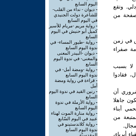
اليوم السابع
دلي. وتقع
-
ديوان - نداء من القلب-
صادرة عام 2018 عن مركز بيت المقدس للأدب، في 170 صفحة من
للشاعرة دولت الجنيدي
في اليوم السابع
-
رواية مريم -مريام للأسير
كميل أبو حنيش في اليوم
السابع
ش في زمن
-
رواية -طيور المساء- في
ندوة اليوم السابع
مة صفراء
-
ديوان -البيدر المعنى
والمغنى- في ندوة اليوم
السابع
لا بسبب
-
رواية -ومضة أمل- في
ل، فقادوا
ندوة اليوم السابع
-
قراءة في رواية ومضة
أمل
ضروري أن
-
رنين القيد في ندوة اليوم
السابع
كون جاهلا
-
رواية الأرملة في ندوة
اليوم السابع
مي أبناء
-
رواية منارة الموت لهناء
متبعة من
عبيد في اليوم السّابع
-
رواية كلاندستينو في
مجال.
ندوة اليوم السابع
ء أبرياء،
المقدسيّة