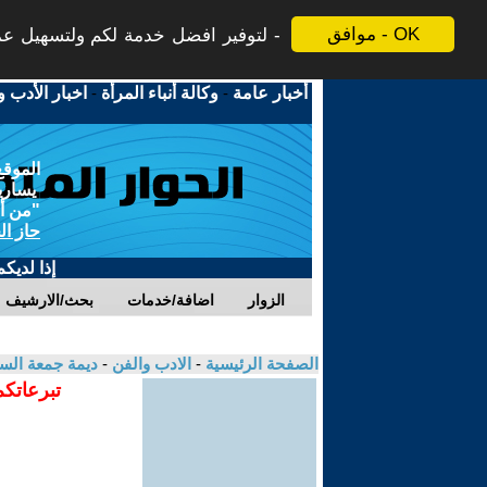
موافق - OK
لتوفير افضل خدمة لكم ولتسهيل عملي
أخبار عامة
-
وكالة أنباء المرأة
-
اخبار الأدب و
الموقع
يسارية
"من أج
حاز ال
إذا لديك
الزوار
اضافة/خدمات
بحث/الارشيف
الصفحة الرئيسية
-
الادب والفن
-
ديمة جمعة ال
تبرعاتكم