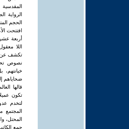
المقدسية "
الحجم الم
افتتحت الأ
أربعة عشر 
اللا معقو
تكشف عن قذ
نصوص تحك
خيانتهم، ب
ضحاياهم إلى
قالها الع
تكون عميلا
لتخدم عدو
المجتمع م
المحتل، وا
جمع الكاتب