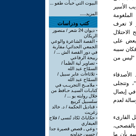
البيوت التي خبأت طفو ...
يب الأسير
المزيد.....
 الملغومة
كتب ودراسات
 لا تعرف
-
ديوان 24 شعر / منصور
الاحتلال
الريكان
لبعض على
-
القصة الشاعرة والوعي
الجمعي الحداثي/ مقاربة
فكان سببه
في دور القصة الش ... /
ة "ليس من
ربيحة الرفاعي
-
تصاوير لية الظمأ /
السمّاح عبد الله
-
ثلاثاءات عابر سبيل /
الأصدقاء
السمّاح عبد الله
، وتتجلى
-
ملامــح التجريــب في
كتابـات السيـد حـافظ من
 في إيصال
خلال روايته يو ... /
سالة لعدم
سلسبيل كريبع
-
قناديل الحكمة / د. خالد
زغريت
 القارىء
-
حكاياتْ تَكاد تُنسى / فلاح
العيفاري
 بالفصحى،
-
وعي ـ قصص قصيرة جدا
ه بأن ما
/ حسين جداونه