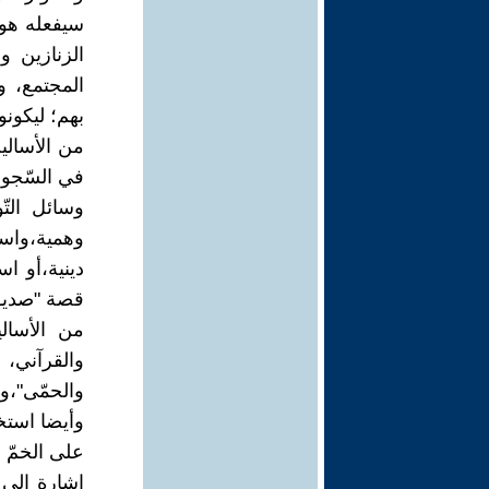
سيفعله هو 
الزنازين 
المجتمع، و
بهم؛ ليكون
من الأساليب
في السّجون
وسائل التّ
وهمية،واست
دينية،أو ا
قصة "صديق 
من الأسال
والقرآني، 
والحمّى"،وم
وأيضا استخ
على الخمّ 
إشارة إلى 