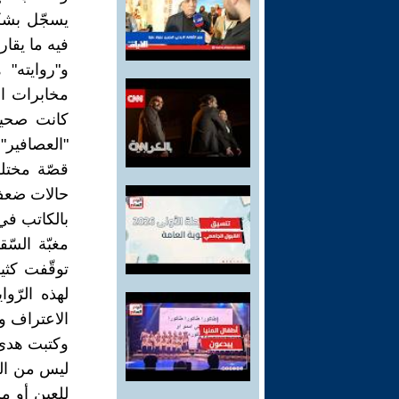
يسجّل بشكل
فيه ما يقار
و"روايته"
مخابرات الا
كانت صحيح
"العصافير"
قصّة مختلف
حالات ضعف 
بالكاتب في 
مغبّة السّ
توقّفت كثير
لهذه الرّو
الاعتراف وال
وكتبت هدى
ليس من السّ
للعين أو 