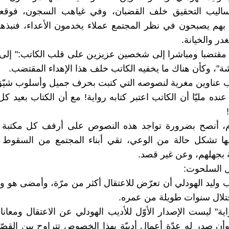
ساليب التحقيق خلف القضبان، وفي غياهب السجون، فوقع
ا بهم يصبحون في نظر المجتمع عملاء يخدمون الأعداء، فنبذه
غدر والخيانة.
ء مقتضبا ومباشرا إلى شخصين عزيزين على قلب الكاتب:" إلى
شة"، وكأن هناك ما يخفيه الكاتب خلف هذا الإهداء المقتضب.
تب عناوين مغرية لنصوصه التي كتبت بحرف جميل وأسلوب شيّق
ده مليّا أن الكاتب اعتبر كتابه رواية! مع أن الكتاب بعيد كل
م، أنصح بضرورة تواجد هذه النصوص على أرفف كل مكتبة
ها تشكل حالة من الوعي، تقي أبناء المجتمع من السقوط 
بجهلهم، وعن غير قصد.
 السلحوت:
 وليد الهودلي أن تعرّض للاعتقال أكثر من مرّة، وأمضى هو و
تلال سنوات طويلة من عمره.
اية" ليست الإصدار الأوّل للأديب الهودلي عن الاعتقال ومعانا
ن صدر له عدّة أعمال أدبيّة بهذا الخصوص تتراوح بين القصّة 