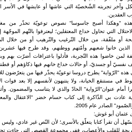
 وآخر تجربته الشّخصيّة التي عاشها أو عايشها في الأسر 
ب العقدين.
 هذه "وهكذا أصبح جاسوسا" نصوص توعويّة تحذّر من مغبّ
حتلال التي تحاول خداع المعتقلين؛ ليعترفوا بالتّهم الموجّهة 
ة أو ملفّقة، من خلال التّرغيب والتّرهيب أو من خلال ال
 الذين خانوا شعبهم وأمّتهم ووطنهم، وقد طرح فيها عشرين
ة لمن خاضوا هذه التّجربة، فأدلوا باعترافات أضرّت بهم و
نفسيّ أو جسديّ، أو حالات خداع خانهم فيها ذكاؤهم أو فطنته
هذه "الرّواية" يطرح دروسا توعويّة يحذّر فيها من يتعرّضون لل
قوط في مستنقع الخيانة، ولا ينتبهون لأنفسهم إلا بعد فوات ال
ا أمام عنوان"الرّواية" الحادّ والذي لا يتناسب والمضمون. وأث
اية عادت بي الذّاكرة إلى كتاب حسام خضر "الاعتقال والمع
صّمود" الصادر عام 2005.
 عثمان أبو غوش:
هل أن تقرأ كتابا يتعلّق بالأسرى؛ لأن النّص غير عادي، وليس م
مريحة للقلب والأعصاب، ففي مجموعة القصص التي جاءت ت