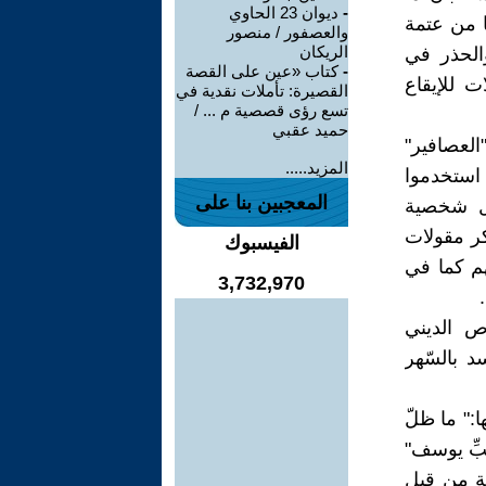
-
ديوان 23 الحاوي
 من عتمة
والعصفور / منصور
الريكان
الحذر في
-
كتاب «عين على القصة
 للإيقاع
القصيرة: تأملات نقدية في
تسع رؤى قصصية م ... /
حميد عقبي
العصافير"
المزيد.....
استخدموا
المعجبين بنا على
ال شخصية
كر مقولات
الفيسبوك
هم كما في
3,732,970
ص الديني
د بالسّهر
:" ما ظلّ
بِّ يوسف"
ية من قبل