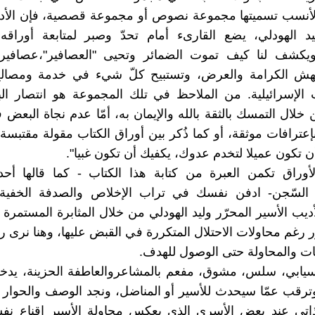
والأنسب تسميتها مجموعة نصوص أو مجموعة قصصية، فإن الأد
يد الهودلي، يضع القارىء أمام تحدّ وصبر لمتابعة أوراقه
 ويكشف لنا كيف تموت الضمائر وتحيى "العصافير"،عصافير
تنهش الكرامة والعرض، وتستبيح كلّ شيء في خدمة ومصالح 
ت الإسرائيلية. من الملاحظ في تلك المجموعة هو انتصار ا
 خلال التمسك بالثقة بالله والإيمان به، أمّا عدم نجاة البعض 
عترافات موثقة، أو كما ذُكر بين أوراق الكتاب مقولة مقتبس
 تكون عميلا لتخدم عدوك، يكفيك أن تكون غبيا".
وراق تكمن العبرة من كتابة هذا الكتاب - كما قالها أحد 
 السّجن- ادفن نفسك في تراب الإخلاص والصدفة الخفية"
يب الأسير المحرّر وليد الهودلي من خلال المثابرة المستمرة
ر رغم محاولات الاحتلال المتكررة في القبض عليها، وهنا نرى ر
بات والمحاولة حتى الوصول للهدف.
سيابي، سلس، مشوق، مفعم بالمشاعروالعاطفة الحزينة، يدخل
وترقب عمّا سيحدث للأسير أو المناضل، ونجد الوصف والحوار
ذاتي عند بعض الأسرى الذي يعكس محاولة الأسير إقناع نفس