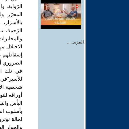
الرّواية، 
المحرّر ول
بالأسرار،
الرّحمة، 
والمخابرا
المزيد.....
الاحتلال من
إسقاطهم بإ
الضروري أن
في تلك الأ
للأسير"في
شخصية الأد
أوراقه للنو
اليأس والث
بأسلوب ان
لحالة توتر
والحوار ال