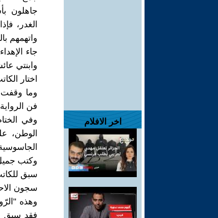
جاهلون بأ
الغدر، فإذ
واتهمهم بال
جاء الإهدا
وابنتي عائ
اختار الكا
وما وقفت عن
فن الرواية!
وفي الختا
اخر الافلام
الوطن، عل
الجاسوسية 
وكتب جميل
سبق للكاتب
سجون الاح
وهذه "الرّو
فقد سبق وأ