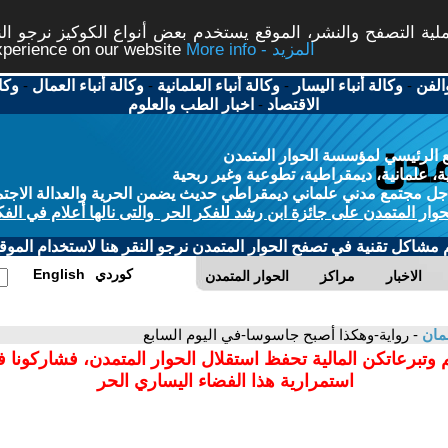
ة التصفح والنشر، الموقع يستخدم بعض أنواع الكوكيز نرجو النق
More info - المزيد
experience on our website
الفن
-
وكالة أنباء اليسار
-
وكالة أنباء العلمانية
-
وكالة أنباء العمال
-
وكا
الاقتصاد
-
اخبار الطب والعلوم
 الرئيسي لمؤسسة الحوار المتمدن
، علمانية، ديمقراطية، تطوعية وغير ربحية
ل مجتمع مدني علماني ديمقراطي حديث يضمن الحرية والعدالة الاجتم
حوار المتمدن على جائزة ابن رشد للفكر الحر والتى نالها أعلام في الفك
م مشاكل تقنية في تصفح الحوار المتمدن نرجو النقر هنا لاستخدام الموقع
كوردي
English
الاخبار
مراكز
الحوار المتمدن
سمان
- رواية-وهكذا أصبح جاسوسا-في اليوم السابع
 وتبرعاتكن المالية تحفظ استقلال الحوار المتمدن، فشاركونا 
استمرارية هذا الفضاء اليساري الحر