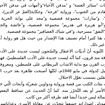
يات "ستائر العتمة" و "مدفن الأحياء"و"أمهات في مدفن الأحيا
قادم من الجنوب"، ورواية "فرحة"، وحكاية(العمّ عز الدين)، 
، و"منارات" مجموعة قصصية و"مجد على بوابة الحرية
"أبو هريرة في هدريم" مجموعة قصصية، و"عائشة والج
"النفق" مسرحية، و"في شباك العصافير" مجموعة قصصية.
 هنا كثيرا أمام تصنيف هذا الإصدار من حيث هل هو رواية 
غير ذلك.
لتّنويه أنّ أدبيّات الاعتقال والسّجون ليست جديدة على الأدب
 منذ قرون، كما أنّه ليست جديدة على الأدب الفلسطينيّ، ف
رب القرن مع بداية الانتداب البريطاني على فلسطين، ومعروفة
تقلين بسسب تغوّل الاحتلال.
ئات الكتب من قصة ورواية ودواوين شعريّة وأبحاث الّتي خطّ
أسر أو بعد التّحرّر منه. كما أنّ الحديث عن تساقط البع
لعمالة ليس جديدا أيضا فقد طرقه أكثر من كاتب.
هودلي إصداراته جميعها تتحدّث عن معاناة الأسرى وعذاباتهم،