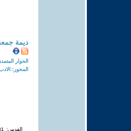
ديمة جمعة
الحوار المتمدن-العدد: 7721 - 3
المحور: الادب