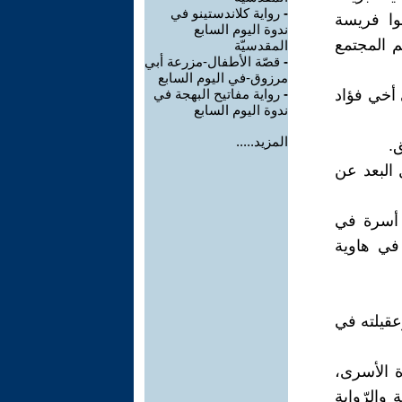
-
رواية كلاندستينو في
وا فريسة
ندوة اليوم السابع
م المجتمع
المقدسيّة
-
قصّة الأطفال-مزرعة أبي
مرزوق-في اليوم السابع
 أخي فؤاد
-
رواية مفاتيح البهجة في
ندوة اليوم السابع
المزيد.....
.
 البعد عن
 أسرة في
في هاوية
عقيلته في
ة الأسرى،
والرّواية