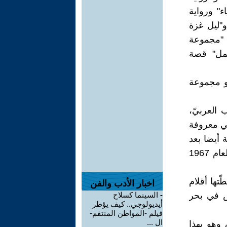
ء" ورواية
و"ليل غزة
 "مجموعة
مل" قصة
أو مجموعة
 العربيّ،
هي معروفة
 أيضا بعد
قيام اسرائيل كدولة في مايو 1948م، لكنّها أصبحت ظاهرة بعد حرب العام 1967
تها أقلام
اخبار الأدب والفن
ض في بحر
-
السينما كسلاح
أيديولوجي.. كيف يؤطر
فيلم -المواطن المنتقم-
ال ...
 وهو بهذا