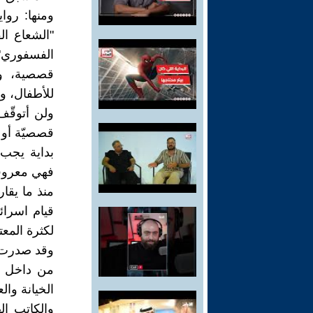
ومنها: روا
"الشعاع ال
الفسفوري"
قصصية، و
للأطفال، و
ولن أتوقّف
قصصيّة أو 
بداية يجب ا
فهي معروفة
منذ ما يقا
لكثرة المع
وقد صدرت م
من داخل ال
الخيانة وا
والكاتب ال