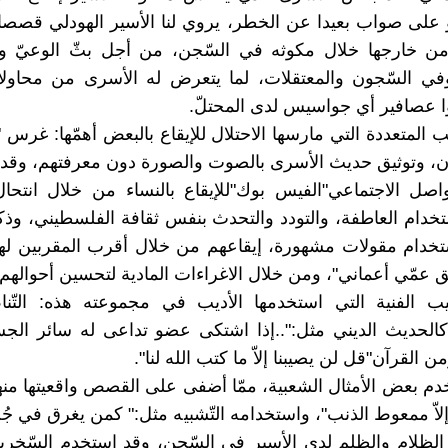
على صواب بعيدا عن الخطر، يروي لنا الأسير الهودلي قصصا
ومن خارجها خلال مكوثه في السّجن، من أجل بثّ الوعيّ و
في السّجون والمعتقلات، لما يتعرض له الأسرى من محاولات
وا عصافير أي جواسيس لدى المحتلّ.
 المتعددة التي مارسها الاحتلال للإيقاع بالبعض أهمّها: غرس "
، وتوثيق حديث الأسرى بالصوت والصورة دون معرفتهم، وقد 
واصل الاجتماعي"الفيس بوك"للإيقاع بالنساء من خلال انتح
خدام العاطفة، والتودد والتحدث بنفس ثقافة الفلسطيني، وذ
ستخدام مقولات مشهورة، إيقاعهم من خلال أقرب المقربين ل
عمّي أعماني"، ومن خلال الاغراءات المادية لتحسين أحوالهم.
يب الفنية التي استخدمها الأديب في مجموعته هذه: التّنا
كالحديث الديني مثل:"..إذا اشتكى عضو تداعى له سائر الجس
ن القرآن"قل لن يصيبنا إلاّ ما كتب الله لنا".
دم بعض الأمثال الشعبية، ممّا أضفى على القصص واقعيتها منها
إلاّ ممعوط الذنب"، واستخدامه التّشبيه مثل:" كمن يغرق في جُ
الظلام والظلم لدى الأسير في السّجن، وقد استخدم السّخر