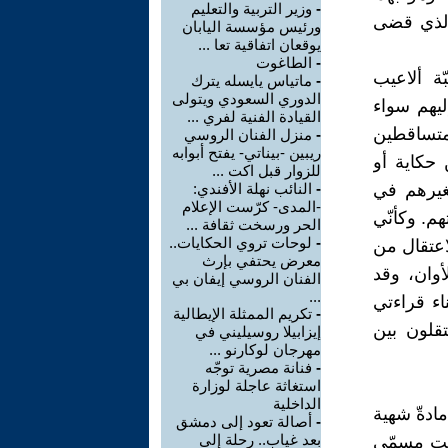
-
وزير التربية والتعليم
الذي قضى
ورئيس مؤسسة اليابان
يوقعان اتفاقية تعا ...
-
الطاغوت
ة ألاعيب
-
ماتياس يايسله يترك
الدوري السعودي ويتولى
إليهم سواء
القيادة الفنية لفري ...
متساقطين
-
منزل الفنان الروسي
ريبين -بيناتي- يفتح أبوابه
 حكاية أو
للزوار قبل اكت ...
بغيرهم في
-
النائب نهلة الأفندي:
-المدى- كرّست الإعلام
م. وكأنّي
الحر ورسخت ثقافة ...
-
لوحات تروي الحكايات..
اعتقال من
معرض يحتفي بإرث
أوان، وقد
الفنان الروسي إيفان بي
...
ناء قراءتي
-
تكريم الممثلة الإيطالية
تقلون بين
إيزابيلا روسيليني في
مهرجان لوكارنو ...
-
فنانة مصرية توجّه
استغاثة عاجلة لوزارة
الداخلية
ادةّ شهية
-
أصالة تعود إلى دمشق
بعد غياب.. رحلة إلى
حت مسمّى