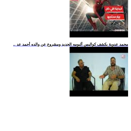
.. محمد عدوية يكشف كواليس ألبومه الجديد ومشروع عن والده أحمد عد