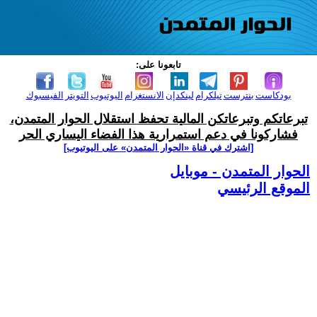
تابعونا على:
بودكاست
بنترست
تيلكرام
لينكدإن
الانستغرام
اليوتيوب
التويتر
الفيسبوك
تبرعاتكم وتبرعاتكن المالية تحفظ استقلال الحوار المتمدن،
فشاركونا في دعم استمرارية هذا الفضاء اليساري الحر
[اشترك في قناة ‫«الحوار المتمدن» على اليوتيوب]
الحوار المتمدن - موبايل
الموقع الرئيسي