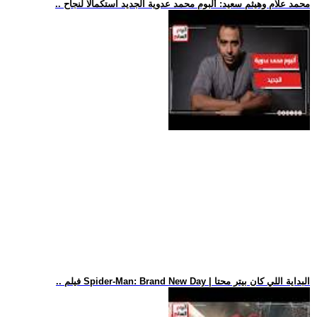
.. محمد علام وهيثم سعيد: ألبوم محمد عدوية الجديد استكمالا لنجاح
.. فيلم Spider-Man: Brand New Day | البداية اللي كان بيتر محتا