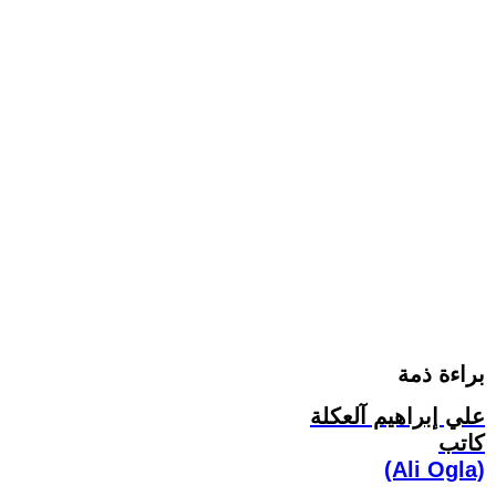
براءة ذمة
علي إبراهيم آلعكلة
كاتب
(Ali Ogla)