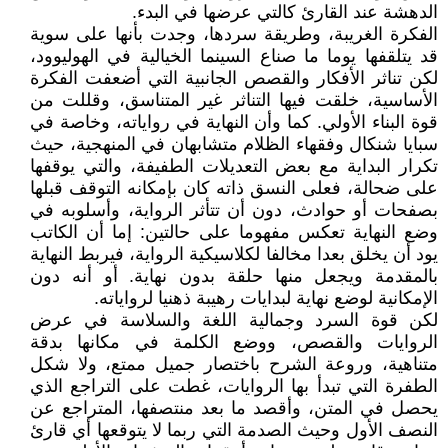
الدهشة عند القارئ كالتي عرضها في البدء.
الفكرة الغريبة، وطريقة سردها، وجدت بأنها على سوية
قد يتلقفها يوما ما صناع السينما الخيالية في الهوليوود،
لكن تناثر الأفكار والقصص الجانبية التي أضعفت الفكرة
الأساسية، خلقت فيها التناثر غير المتناسق، وقللت من
قوة البناء الأولي. كما وأن النهاية في رواياته، وخاصة في
سبايا شنكال وفقهاء الظلام متشابهان في المنهجية، حيث
تكرار البداية مع بعض التعديلات الطفيفة، والتي يوقفها
على ضحالة، فعلى النسق ذاته كان بإمكانه التوقف قبلها
بصفحات أو حوادث، دون أن تتأثر الرواية، وأسلوبه في
وضع النهاية تعكس مفهوما على حالتين: إما أن الكاتب
يود أن يخلق بعدا مخالفا لكلاسيكية الرواية، فيربط النهاية
بالمقدمة ويجعل منها حلقة بدون نهاية. أو أنه دون
الإمكانية لوضع نهاية لبدايات رهيبة ذهنيا لرواياته.
لكن قوة السرد وجمالية اللغة والسلاسة في عرض
الروايات والقصص، ووضع الكلمة في مكانها بدقة
متناهية، وروعة الشرح باختصار جميل ممتع، ولا شكل
الطفرة التي تبدأ بها الروايات، غطت على التراجع الذي
يحصل في المتن، وأقصد ما بعد منتصفها، المتراجع عن
النصف الأول وحيث الصدمة التي ربما لا يتوقعها أي قارئ