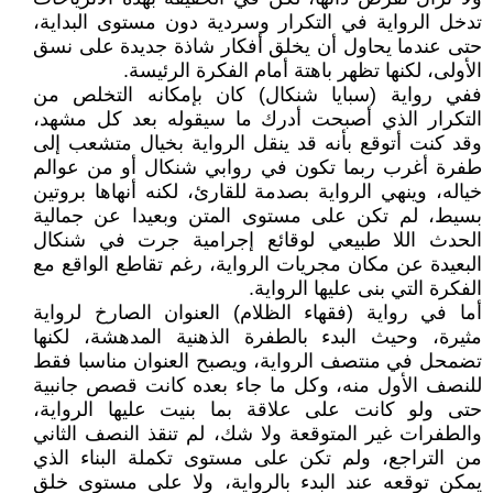
تدخل الرواية في التكرار وسردية دون مستوى البداية،
حتى عندما يحاول أن يخلق أفكار شاذة جديدة على نسق
الأولى، لكنها تظهر باهتة أمام الفكرة الرئيسة.
ففي رواية (سبايا شنكال) كان بإمكانه التخلص من
التكرار الذي أصبحت أدرك ما سيقوله بعد كل مشهد،
وقد كنت أتوقع بأنه قد ينقل الرواية بخيال متشعب إلى
طفرة أغرب ربما تكون في روابي شنكال أو من عوالم
خياله، وينهي الرواية بصدمة للقارئ، لكنه أنهاها بروتين
بسيط، لم تكن على مستوى المتن وبعيدا عن جمالية
الحدث اللا طبيعي لوقائع إجرامية جرت في شنكال
البعيدة عن مكان مجريات الرواية، رغم تقاطع الواقع مع
الفكرة التي بنى عليها الرواية.
أما في رواية (فقهاء الظلام) العنوان الصارخ لرواية
مثيرة، وحيث البدء بالطفرة الذهنية المدهشة، لكنها
تضمحل في منتصف الرواية، ويصبح العنوان مناسبا فقط
للنصف الأول منه، وكل ما جاء بعده كانت قصص جانبية
حتى ولو كانت على علاقة بما بنيت عليها الرواية،
والطفرات غير المتوقعة ولا شك، لم تنقذ النصف الثاني
من التراجع، ولم تكن على مستوى تكملة البناء الذي
يمكن توقعه عند البدء بالرواية، ولا على مستوى خلق