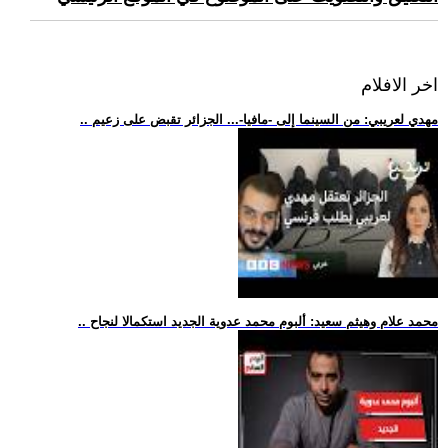
اخر الافلام
.. مهدي لعريبي: من السينما إلى -مافيا-... الجزائر تقبض على زعيم
.. محمد علام وهيثم سعيد: ألبوم محمد عدوية الجديد استكمالا لنجاح