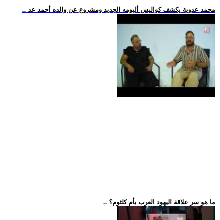
.. محمد عدوية يكشف كواليس ألبومه الجديد ومشروع عن والده أحمد عد
.. ما هو سر علاقة اليهود العرب بأم كلثوم؟