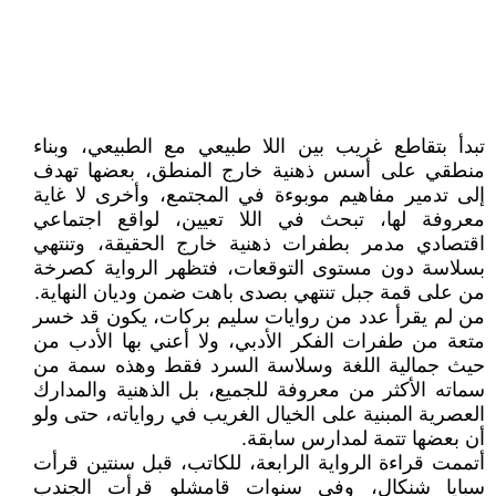
تبدأ بتقاطع غريب بين اللا طبيعي مع الطبيعي، وبناء
منطقي على أسس ذهنية خارج المنطق، بعضها تهدف
إلى تدمير مفاهيم موبوءة في المجتمع، وأخرى لا غاية
معروفة لها، تبحث في اللا تعيين، لواقع اجتماعي
اقتصادي مدمر بطفرات ذهنية خارج الحقيقة، وتنتهي
بسلاسة دون مستوى التوقعات، فتظهر الرواية كصرخة
من على قمة جبل تنتهي بصدى باهت ضمن وديان النهاية.
من لم يقرأ عدد من روايات سليم بركات، يكون قد خسر
متعة من طفرات الفكر الأدبي، ولا أعني بها الأدب من
حيث جمالية اللغة وسلاسة السرد فقط وهذه سمة من
سماته الأكثر من معروفة للجميع، بل الذهنية والمدارك
العصرية المبنية على الخيال الغريب في رواياته، حتى ولو
أن بعضها تتمة لمدارس سابقة.
أتممت قراءة الرواية الرابعة، للكاتب، قبل سنتين قرأت
سبايا شنكال، وفي سنوات قامشلو قرأت الجندب