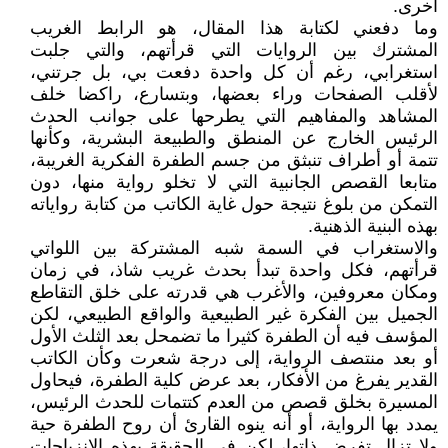
أخرى.
وما دفعني لكتابة هذا المقال، هو الرابط الغريب
المشترك بين الروايات التي قرأتهم، والتي جلبت
استغرابي، رغم أن كل واحدة دفعت بي، بل جرتني،
لأقلب الصفحات وراء بعضها، وبتسارع، راكضا خلف
المشاهد والمفاهيم التي يطرحها على جوانب الحدث
الرئيس الخارج عن المنطق والطبيعة البشرية، وكأنها
تتمة أو أطراف تنبثق من جسم الطفرة الفكرية الغريبة،
متابعا القصص الجانبية التي لا تخلو رواية منها، دون
التمكن من بلوغ نتيجة حول غاية الكاتب من كتابة رواياته
بهذه البنية الذهنية.
والاستغراب في السمة شبه المشتركة بين اللواتي
قرأتهم، فكل واحدة تبدأ بحدث غريب شاذ، في زمان
ومكان معروفين، والأغرب هي قدرته على خلق التقاطع
الجميل بين الفكرة غير الطبيعية والواقع الطبيعي، لكن
المؤسف فيه أن الطفرة كثيرا ما تضمحل بعد الثلث الأول
أو بعد منتصف الرواية، إلى درجة شعرت وكأن الكاتب
القدير يفرغ من الأفكار، بعد عرض كلية الطفرة، فيحاول
المسيرة بخلق قصص من العدم كتتمات للحدث الرئيس،
يمدد بها الرواية، أو أنه ينوه القارئ أن روح الطفرة حية
ولا تزال تفرض ذاتها، لكن في الحقيقة بهذه الانزياحات