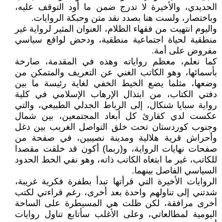
الحديدي، والأخيرة لا تدرج ضمن ما أود التوقف عليه،
وباختصار، ولست هنا بصدد نقد متن وحبكة الروايات.
واليوم انتهيت من فقهاء الظلام، العنوان المثير لرواية غير
منطقية لحياة اجتماعية منطقية، ودحض لواقع سياسي
مفروض على أمة.
كما نعلم، معظم رواياته وهذه في المقدمة، صارخة
بأسمائها، وهو الكاتب الغني عن التعريف والمتمكن من
وضعها، مثلما يضع الخيط الخفي لغاية رئيسة ما بين
دفتي الكتاب، من ابتذال الإرهاب الإسلامي في كلية
رواية سبايا شنكال، إلى الرباط الجدلي الطبيعي، والتي
عكست لدي كقارئ كل أبعاد المجتمعين، بين شمال
وجنوب كوردستان تحت خلق التواصل الغريب بين دغل
وأحراش قرية هلالية ومدينة نصيبين، في صفحة من
صفحات نهايات الرواية، و(ربما) أكون قد خلقت مقصدا
للكاتب، غير ما ابتغاه الكاتب ذاته، وهو نفي الخط الحدود
السياسي الفاصل بينهما.
الروايات الأخيرة التي قرأتها تبدأ بطفرة فكرية غريبة،
شدتني إلى تناولهم واحدة بعد أخرى، رغم قراءتي لكتب
أخرى مرافقة، لكن ظلت هي المسيطرة على الساحة
اليومية لمطالعاتي، وعلى الأغلب سأتابع تناول روايات