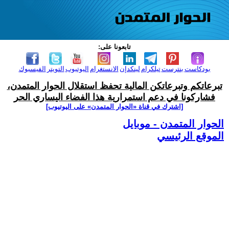
تابعونا على:
بودكاست
بنترست
تيلكرام
لينكدإن
الانستغرام
اليوتيوب
التويتر
الفيسبوك
تبرعاتكم وتبرعاتكن المالية تحفظ استقلال الحوار المتمدن،
فشاركونا في دعم استمرارية هذا الفضاء اليساري الحر
[اشترك في قناة ‫«الحوار المتمدن» على اليوتيوب]
الحوار المتمدن - موبايل
الموقع الرئيسي