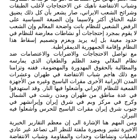
وشباب الانتفاضة ناهيك عن الاحتجاجات لأغلب الطبقات
وشرائح الشعب الايراني، صار يشعر بأن کل ذلك يضيق
عليه الخناق أکثر ولاسيما وإن الصبغة السياسية على
الرفض الشعبي للنظام باتت واضحة المعالم وإن الشعب
لا يقوم بمجرد إحتجاجات أو نشاطات معارضة للنظام في
حدود معينة بل إنه يريد وبعزم وتصميم إسقاط هذا
النظام وإقامة الجمهورية الديمقراطية.
مع تواصل الاحتجاجات والاضرابات والاعتصامات ضد
نظام الملالي وضد الظلم والطغيان الذي يمارسه
والمطالبة بالحقوق المهدورة والمهضومة، ففنه وتزامنا
مع ذلك هاجم شباب الانتفاضة في طهران وعشرات
المدن الإيرانية الأخرى مقرات الباسيج وغيره من الأجهزة
القمعية للنظام الإيراني وأشعلوا فيها النار. وقد استهدفوا
في عدة مناطق من طهران ومدن رشت في الشمال
وكرج في مركز وبم في شرق إيران وإيرانشهر في
جنوب شرق إيران مقرات الباسيج للحرس وأشعلوا فيه
النيران.
ومن المهم هنا الإشارة الى إن معظم التقارير الخبرية
الاخيرة تشير وبصورة ملفتة للنظر الى تصاعد غير عادي
لعمليات ونشاطات وحدات والمقاومة وشباب الانتفاضة