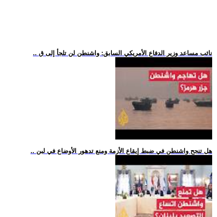
.. نائب مساعد وزير الدفاع الأمريكي السابق: واشنطن لن تلجأ إلى ق
.. هل تنجح واشنطن في ضبط إيقاع الأزمة ومنع تدهور الأوضاع في لبن