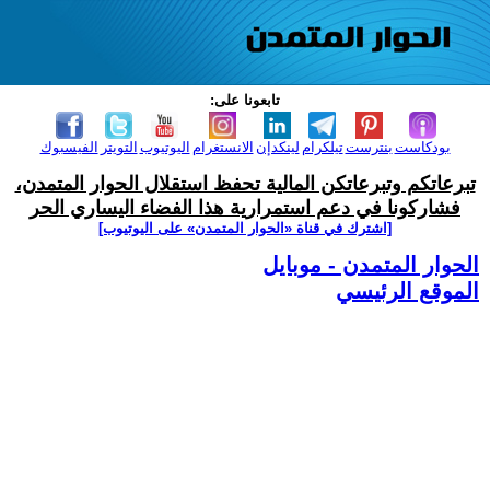
تابعونا على:
بودكاست
بنترست
تيلكرام
لينكدإن
الانستغرام
اليوتيوب
التويتر
الفيسبوك
تبرعاتكم وتبرعاتكن المالية تحفظ استقلال الحوار المتمدن،
فشاركونا في دعم استمرارية هذا الفضاء اليساري الحر
[اشترك في قناة ‫«الحوار المتمدن» على اليوتيوب]
الحوار المتمدن - موبايل
الموقع الرئيسي