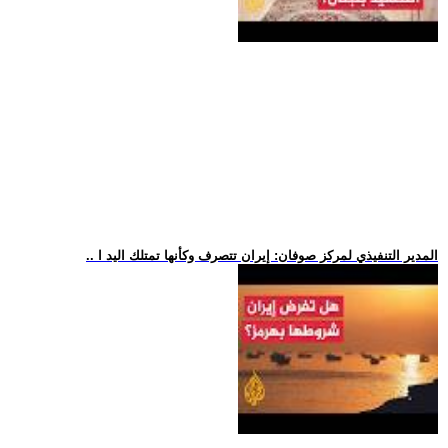
.. المدير التنفيذي لمركز صوفان: إيران تتصرف وكأنها تمتلك اليد ا