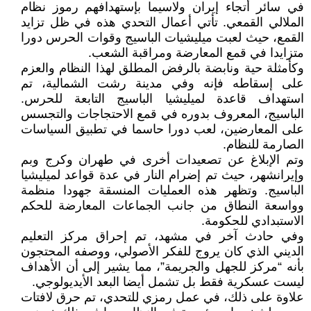
في سائر أتجاء إيران ولاسيما بإستهدافهم رموز نظام
الملالي القمعي. تأتي أعمال التحدي هذه في ظل تزايد
القمع، حيث لعبت ميليشيات الباسيج وقوات الحرس دورا
متزايدا في قمع المعارضة ومراقبة الشعب.
وکأمثلة حية ونابضة بالرفض المطلق لهذا النظام والعزم
على إسقاطه فإنه وفي مدينة رشت الشمالية، تم
استهداف قاعدة لميليشيا الباسيج التابعة للحرس.
الباسيج، المعروف بدوره في قمع الاحتجاجات والتجسس
على المعارضين، لعب دورا حاسما في تطبيق السياسات
الصارمة للنظام.
وتم الإبلاغ عن تصعيدات أخرى في طهران وكرج وبم
وإيرانشهر، حيث تم إضرام النار في عدة قواعد لميليشيا
الباسيج. وتظهر هذه العمليات المنسقة جهودا منظمة
وواسعة النطاق من جانب الجماعات المعارضة للحكم
الاستبدادي للحكومة.
وفي حادث آخر في مشهد، تم إحراق مركز التعليم
الديني الذي كان يروج للفكر الأصولي، ووصفه المحتجون
بأنه “مركز للجهل والجريمة”، مما يشير إلى أن الأهداف
ليست عسكرية فقط بل تشمل أيضا البعد الأيديولوجي.
علاوة على ذلك، في عمل رمزي للتحدي، تم حرق لافتات