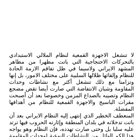
لا تنشغل الاجهزة القمعية لنظام الملالي الاستبدادي
بالتحرکات الاحتجاجية التي باتت مظهرا من مظاهر
المشهد الايراني ولاسيما في ظل تفاقم الازمة الحادة
للنظام وإلقائها ظلالها السلبية على مختلف الامور، بل إنها
وتزامنا مع ذلك تنشغل أکثر مع نشاطات وحدات
المقاومة وشبان الانتفاضة التي صارت أيضا تقض مضجع
النظام وتصيبه بالصداع المزمن وخصوصا بعد أن أصبحت
مقرات الباسيج والاجهزة القمعية للنظام من أهدافها
المفضلة.
المنعطف الخطير الذي إنتهى إليه النظام الايراني بعد أن
باتت تدخلاته في بلدان المنطقة وإثارته الحروب فيها ترتد
عليه سلبا بل وحتى صارت تهدده، فإن النظام وهو يواجه
هذا الکم الهائل من النشاطات النوعية لوحدات المقاومة