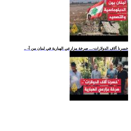
.. -خسرنا آلاف الدولارات-... صرخة مزارعي الهبارية في لبنان من آ