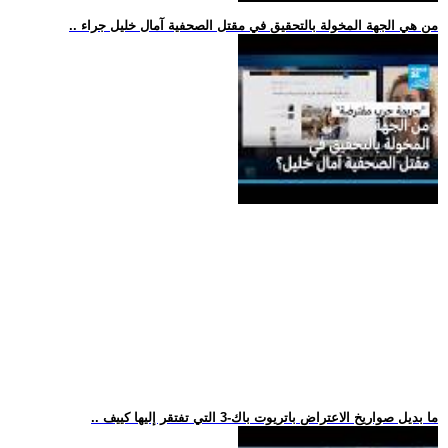
.. من هي الجهة المخولة بالتحقيق في مقتل الصحفية آمال خليل جراء
.. ما بديل صواريخ الاعتراض باتريوت باك-3 التي تفتقر إليها كييف