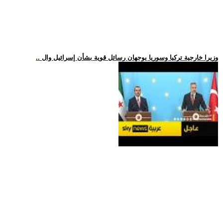
.. وزيرا خارجية تركيا وسوريا يوجهان رسائل قوية بشأن إسرائيل وال