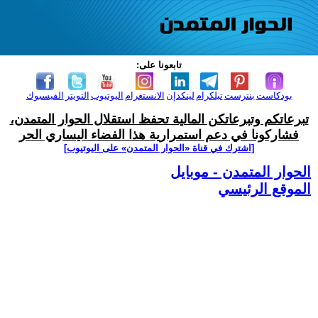
تابعونا على:
بودكاست
بنترست
تيلكرام
لينكدإن
الانستغرام
اليوتيوب
التويتر
الفيسبوك
تبرعاتكم وتبرعاتكن المالية تحفظ استقلال الحوار المتمدن،
فشاركونا في دعم استمرارية هذا الفضاء اليساري الحر
[اشترك في قناة ‫«الحوار المتمدن» على اليوتيوب]
الحوار المتمدن - موبايل
الموقع الرئيسي