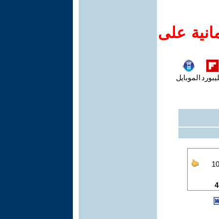
انية على
يبورد
الموبايل