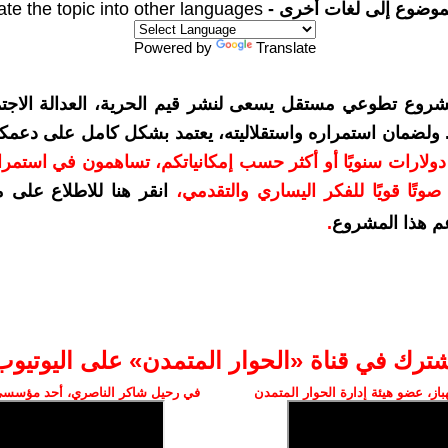
موضوع إلى لغات أخرى -
ate the topic into other languages
Powered by
Translate
شروع تطوعي مستقل يسعى لنشر قيم الحرية، العدالة الاجتم
. ولضمان استمراره واستقلاليته، يعتمد بشكل كامل على دعمك
دعمكم بمبلغ 10 دولارات سنويًا أو أكثر حسب إمكانياتكم، تساهمون في استم
وتًا قويًا للفكر اليساري والتقدمي
،
انقر هنا للاطلاع على 
م هذا المشروع
.
شترك في قناة «الحوار المتمدن» على اليوتيوب
ز، عضو هيئة إدارة الحوار المتمدن
في رحيل شاكر الناصري، أحد مؤسسي 