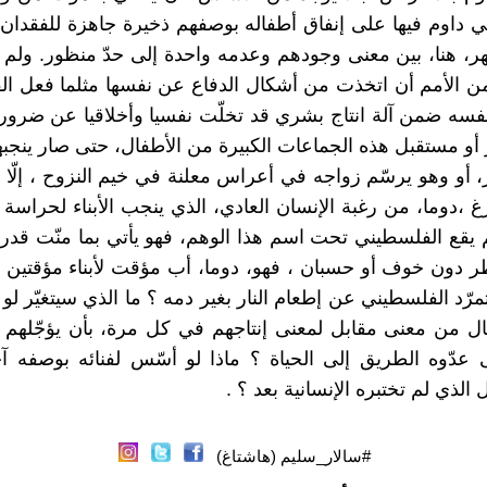
تي داوم فيها على إنفاق أطفاله بوصفهم ذخيرة جاهزة للفقدان 
ر، هنا، بين معنى وجودهم وعدمه واحدة إلى حدّ منظور. ول
من الأمم أن اتخذت من أشكال الدفاع عن نفسها مثلما فعل ا
فسه ضمن آلة انتاج بشري قد تخلّت نفسيا وأخلاقيا عن ضرور
و مستقبل هذه الجماعات الكبيرة من الأطفال، حتى صار ينجب
ر، أو وهو يرسّم زواجه في أعراس معلنة في خيم النزوح ، إلّا 
،دوما، من رغبة الإنسان العادي، الذي ينجب الأبناء لحراسة
م يقع الفلسطيني تحت اسم هذا الوهم، فهو يأتي بما منّت قدرة 
 دون خوف أو حسبان ، فهو، دوما، أب مؤقت لأبناء مؤقتين ،
تمرّد الفلسطيني عن إطعام النار بغير دمه ؟ ما الذي سيتغيّر ل
فال من معنى مقابل لمعنى إنتاجهم في كل مرة، بأن يؤجّلهم 
عدّوه الطريق إلى الحياة ؟ ماذا لو أسّس لفنائه بوصفه آ
ل الذي لم تختبره الإنسانية بعد ؟ .
#سالار_سليم (هاشتاغ)