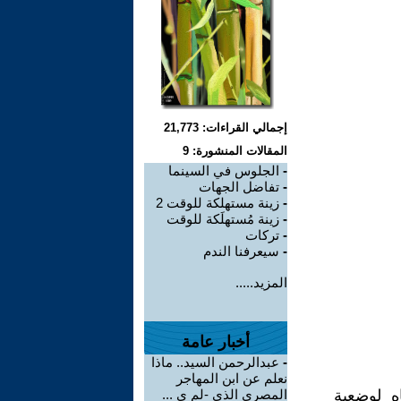
إجمالي القراءات: 21,773
المقالات المنشورة: 9
-
الجلوس في السينما
-
تفاضل الجهات
-
زينة مستهلكة للوقت 2
-
زينة مُستهلَكة للوقت
-
تركات
-
سيعرفنا الندم
المزيد.....
أخبار عامة
-
عبدالرحمن السيد.. ماذا
نعلم عن ابن المهاجر
اه لوضعية
المصري الذي -لم ي ...