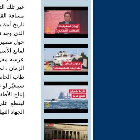
غير تلك ال
مسافة القه
تاريخ أمة 
الذي وجد ن
حول مصير أ
لمانع الأس
عرسه مفرغ 
الزمان ، ل
طاب الخاطر
سيتغيّر لو 
إنتاج الأط
ليقطع على 
الجهاد النبي