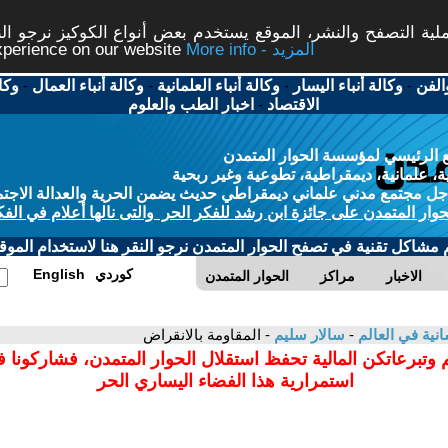
ة التصفح والنشر، الموقع يستخدم بعض أنواع الكوكيز نرجو النق
More info - المزيد
experience on our website
الفن
-
وكالة أنباء اليسار
-
وكالة أنباء العلمانية
-
وكالة أنباء العمال
-
وكا
الاقتصاد
-
اخبار الطب والعلوم
 الرئيسي لمؤسسة الحوار المتمدن
، علمانية، ديمقراطية، تطوعية وغير ربحية
ل مجتمع مدني علماني ديمقراطي حديث يضمن الحرية والعدالة الاجتم
حوار المتمدن على جائزة ابن رشد للفكر الحر والتى نالها أعلام في الفك
م مشاكل تقنية في تصفح الحوار المتمدن نرجو النقر هنا لاستخدام الموقع
كوردي
English
الاخبار
مراكز
الحوار المتمدن
سانية في العالم
-
سالار سليم
- المقاومة بالانقراض
 وتبرعاتكن المالية تحفظ استقلال الحوار المتمدن، فشاركونا 
استمرارية هذا الفضاء اليساري الحر