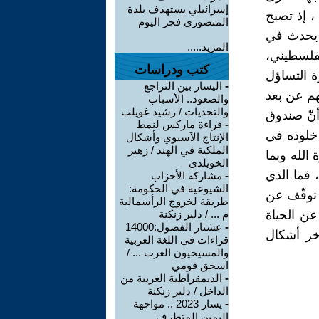
إسرائيلي يستهدف بلدة
، إذ تصبح
المنصوري فجر اليوم
م يحدث في
المزيد.....
لفلسطيني،
كتب ودراسات
ة التساؤل
-
اليسار بين التراجع
هم عن بعد
والصعود.. الأسباب
والتحديات / رشيد غويلب
أنّ صندوق
-
قراءة ماركس لنمط
 خلوده في
الإنتاج الآسيوي وأشكال
الملكية في الهند / زهير
الله وبما
الخويلدي
 فما الذي
-
مشاركة الأحزاب
الشيوعية في الحكومة:
و توقّف عن
طريقة لخروج الرأسمالية
عن الحياة
م ... / دلير زنكنة
-
عشتار الفصول:14000
خر أشكال
قراءات في اللغة العربية
والمسيحيون العرب ... /
اسحق قومي
-
الديمقراطية الغربية من
الداخل / دلير زنكنة
-
يسار 2023 .. مواجهة
اليمين المتطرف