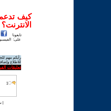
كيف تدعم-
الانترنت؟
تابعونا
على:
الفيسب
رأيكم مهم للج
للاطلاع وإضافة
تعليقات الف
|
ن