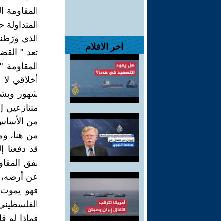
المتداولة ح
الذي ورّطنا
اخر الافلام
تعد " القض
المقاومة 
أخلاقي لا 
شهور وبشه
متنازعين إ
من الأساس 
من هنا، وم
قد دفعنا إ
عن أرضه، 
فهو يموت م
الفلسطيني
فماذا لو ق