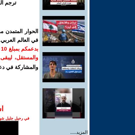
ترجم ال
الحوار المتمدن م
في العالم العربي
ب
والمستقل، ليبقى ص
والمشاركة في دع
ا‫
في رحيل جليل شهبا
المزيد.....