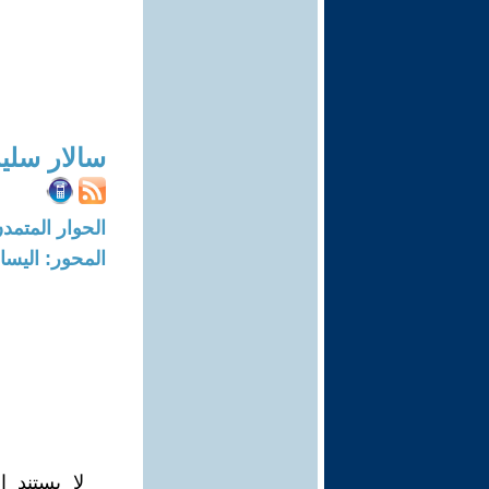
سالار سلي
الحوار المتمدن-العدد: 8052 - 24
المحور: اليسار
لا يستند ا