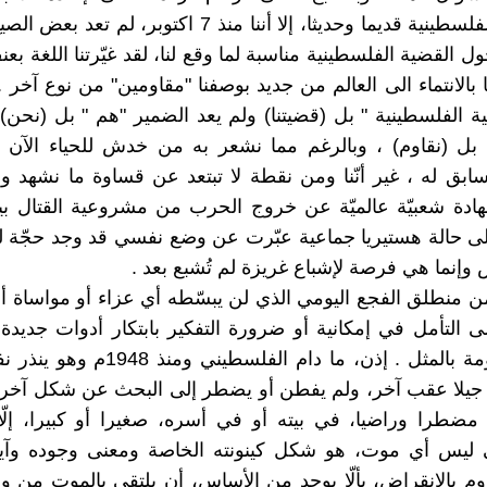
المقاومة الفلسطينية قديما وحديثا، إلا أننا منذ 7 اكتوبر، لم
ول القضية الفلسطينية مناسبة لما وقع لنا، لقد غيّرتنا اللغة ب
 بالانتماء الى العالم من جديد بوصفنا "مقاومين" من نوع آخر . و
ية الفلسطينية " بل (قضيتنا) ولم يعد الضمير "هم " بل (نحن) 
" بل (نقاوم) ، وبالرغم مما نشعر به من خدش للحياء الآن
سابق له ، غير أنّنا ومن نقطة لا تبتعد عن قساوة ما نشهد و
ادة شعبيّة عالميّة عن خروج الحرب من مشروعية القتال ب
لى حالة هستيريا جماعية عبّرت عن وضع نفسي قد وجد حجّة ل
وإنما هي فرصة لإشباع غريزة لم تُشبع بعد .
ن منطلق الفجع اليومي الذي لن يبسّطه أي عزاء أو مواساة أ
لى التأمل في إمكانية أو ضرورة التفكير بابتكار أدوات جديد
نفق المقاومة بالمثل . إذن، ما دام الفلسطين
جيلا عقب آخر، ولم يفطن أو يضطر إلى البحث عن شكل آخر ل
ضطرا وراضيا، في بيته أو في أسره، صغيرا أو كبيرا، إلّا
 ليس أي موت، هو شكل كينونته الخاصة ومعنى وجوده وآي
اوم بالانقراض، بألّا يوجد من الأساس، أن يلتقي بالموت من 