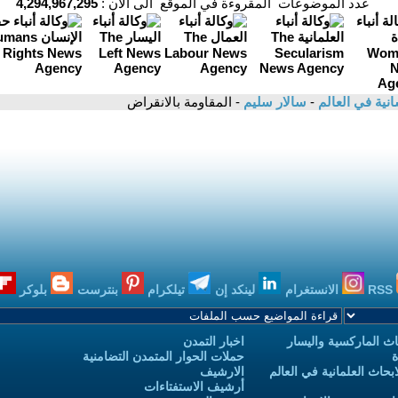
عدد الموضوعات المقروءة في الموقع الى الان :
4,294,967,295
سانية في العالم
-
سالار سليم
- المقاومة بالانقراض
RSS
الانستغرام
لينكد إن
تيلكرام
بنترست
بلوكر
ث الماركسية واليسار
اخبار التمدن
ة
حملات الحوار المتمدن التضامنية
حاث العلمانية في العالم
الارشيف
أرشيف الاستفتاءات