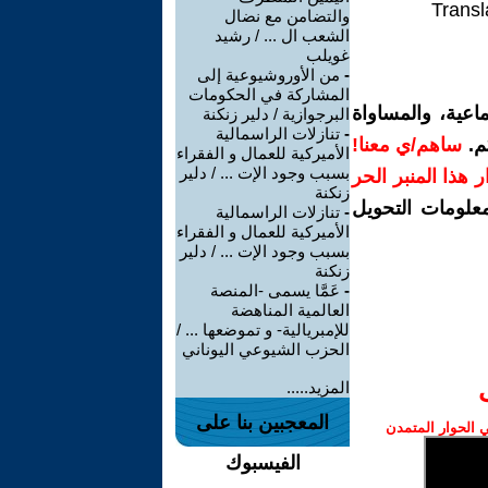
Transl
والتضامن مع نضال
الشعب ال ... / رشيد
غويلب
-
من الأوروشيوعية إلى
المشاركة في الحكومات
اعية، والمساواة
البرجوازية / دلير زنكنة
-
تنازلات الراسمالية
م.
ساهم/ي معنا!
الأميركية للعمال و الفقراء
بسبب وجود الإت ... / دلير
رار هذا المنبر الحر
زنكنة
معلومات التحويل
-
تنازلات الراسمالية
الأميركية للعمال و الفقراء
بسبب وجود الإت ... / دلير
زنكنة
-
عَمَّا يسمى -المنصة
العالمية المناهضة
للإمبريالية- و تموضعها ... /
الحزب الشيوعي اليوناني
المزيد.....
المعجبين بنا على
الحوار المتمدن
الفيسبوك