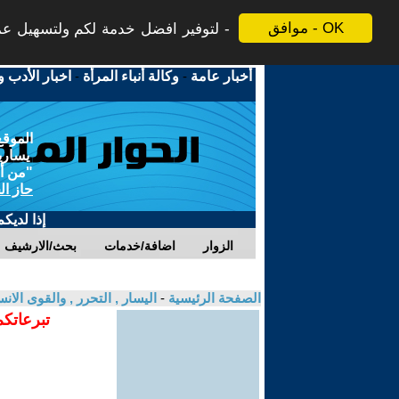
موافق - OK
لتوفير افضل خدمة لكم ولتسهيل عملي
أخبار عامة
-
وكالة أنباء المرأة
-
اخبار الأدب و
الموقع
يسارية
"من أج
حاز ال
إذا لديك
الزوار
اضافة/خدمات
بحث/الارشيف
الصفحة الرئيسية
-
اليسار , التحرر , والقوى الان
تبرعاتكم