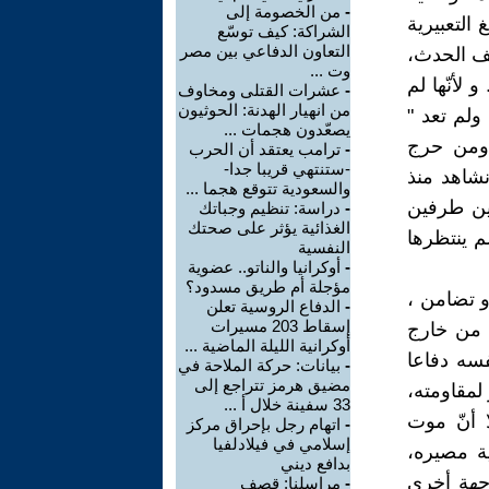
-
من الخصومة إلى
 تعد بعض الصيغ التعبيرية
الشراكة: كيف توسّع
التعاون الدفاعي بين مصر
عنف الحدث،
وت ...
 لأنّها لم
-
عشرات القتلى ومخاوف
من انهيار الهدنة: الحوثيون
ولم تعد "
يصعّدون هجمات ...
 ومن حرج
-
ترامب يعتقد أن الحرب
-ستنتهي قريبا جدا-
نشاهد منذ
والسعودية تتوقع هجما ...
ين طرفين
-
دراسة: تنظيم وجباتك
الغذائية يؤثر على صحتك
م ينتظرها
النفسية
-
أوكرانيا والناتو.. عضوية
مؤجلة أم طريق مسدود؟
و تضامن ،
-
الدفاع الروسية تعلن
إسقاط 203 مسيرات
ة من خارج
أوكرانية الليلة الماضية ...
ي ومنذ 1948م وهو ينذر نفسه دفاعا
-
بيانات: حركة الملاحة في
مضيق هرمز تتراجع إلى
مقاومته،
33 سفينة خلال أ ...
 أنّ موت
-
اتهام رجل بإحراق مركز
إسلامي في فيلادلفيا
ة مصيره،
بدافع ديني
وجهة أخرى
-
مراسلنا: قصف