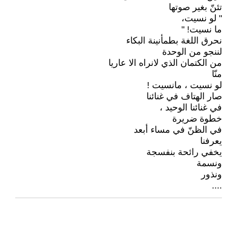
تئنّ بغير صوتها
" لو نسيت،
ما نسيت! "
نحرق اللغة بطمأنينة البكاء
لننجو من الوحدة
من الكتمان الذي لانراه الا عاريا
منّا
لو نسيت ، مانسيت !
صار الهتاف في غنائنا
في غنائنا الوحيد ،
خطوة ضريرة
في الظنّ في مساء أبعد
يعرفنا
يخفي رائحة بنفسجة
ونسمة
ونذور
....