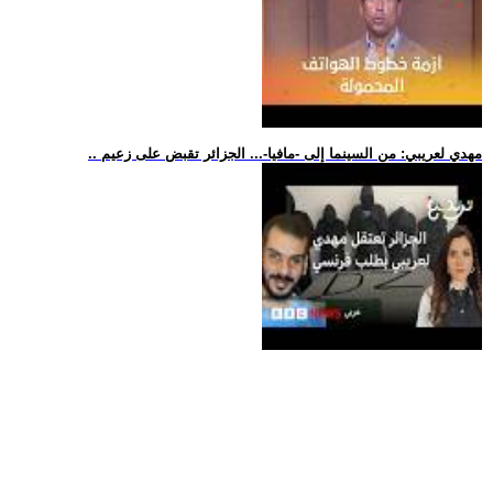
.. مهدي لعريبي: من السينما إلى -مافيا-... الجزائر تقبض على زعيم