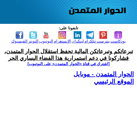
تابعونا على:
بودكاست
بنترست
تيلكرام
لينكدإن
الانستغرام
اليوتيوب
التويتر
الفيسبوك
تبرعاتكم وتبرعاتكن المالية تحفظ استقلال الحوار المتمدن،
فشاركونا في دعم استمرارية هذا الفضاء اليساري الحر
[اشترك في قناة ‫«الحوار المتمدن» على اليوتيوب]
الحوار المتمدن - موبايل
الموقع الرئيسي