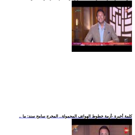
.. كلمة أخيرة -أزمة خطوط الهواتف المحمولة.. المخرج سامح سند: ما