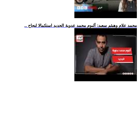
.. محمد علام وهيثم سعيد: ألبوم محمد عدوية الجديد استكمالا لنجاح