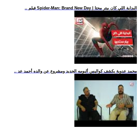
.. فيلم Spider-Man: Brand New Day | البداية اللي كان بيتر محتا
.. محمد عدوية يكشف كواليس ألبومه الجديد ومشروع عن والده أحمد عد