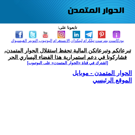
تابعونا على:
بودكاست
بنترست
تيلكرام
لينكدإن
الانستغرام
اليوتيوب
التويتر
الفيسبوك
تبرعاتكم وتبرعاتكن المالية تحفظ استقلال الحوار المتمدن،
فشاركونا في دعم استمرارية هذا الفضاء اليساري الحر
[اشترك في قناة ‫«الحوار المتمدن» على اليوتيوب]
الحوار المتمدن - موبايل
الموقع الرئيسي