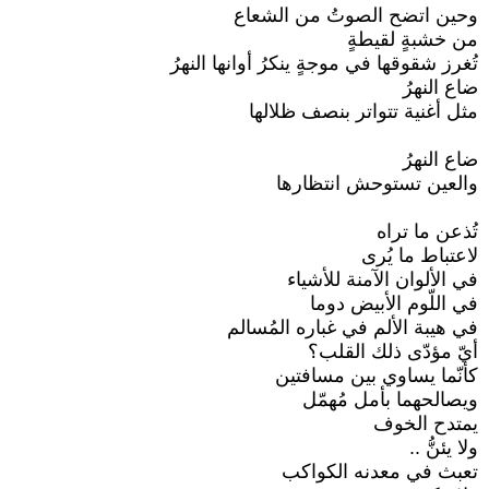
وحين اتضح الصوتُ من الشعاع
من خشبةٍ لقيطةٍ
تُغرز شقوقها في موجةٍ ينكرُ أوانها النهرُ
ضاع النهرُ
مثل أغنية تتواتر بنصف ظلالها
ضاع النهرُ
والعين تستوحش انتظارها
تُذعن ما تراه
لاعتباط ما يُرى
في الألوان الآمنة للأشياء
في اللّوم الأبيض دوما
في هيبة الألم في غباره المُسالم
أيّ مؤدّى ذلك القلب؟
كأنّما يساوي بين مسافتين
ويصالحهما بأمل مُهمّل
يمتدح الخوف
ولا يئنُّ ..
تعبث في معدنه الكواكب