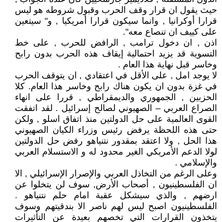
حيث يقول ان قرار وقف الحرب وقبول شروطه هو ليس
قرارا أوكرانيا , وانما سيكون قرارا أمريكيا , و" سيتعين
على كييف ان تنصاع معه".
اذن , ان دخول ترامب , الرافض للحرب , على خط
التسوية قد يزيد احتمالية إيقاف هذه الحرب بدون رابح
وخاسر قبل نهاية هذا العام .
لا يوجد امل , على الأقل في اعتقادي , ان يتوقف الحرب
في غزة بدون ان يكون هناك رابح وخاسر هذا العام. كلا
الحزبين , الجمهوري والديمقراطي , قررا على انهاء
الصراع العربي – الصهيوني لصالح إسرائيل . لقد اتفقت
القوى العالمية على حل الدولتين منذ اتفاق اسلو , ولكن
حتى هذه اللحظة يرفض رئيس وزراء الكيان الصهيوني
هذا الحل , ولا اعتقد بمقدور نتنياهو رفض حل الدولتين
لولا الدعم الأمريكي الغير محدود له و الاستسلام العربي
والإسلامي .
وعلى الرغم من التخاذل العربي والإصرار الإسرائيلي , الا
ان الفلسطينيون , أصحاب الأرض, سوف لن يتخلوا عن
ارضهم , والذي سيشكل عقبة امام حلم نتنياهو .
الفلسطينيون اصبح ليس لهم ناصر الا بندقيتهم وسوف
يتخذون القرارات التي تخصهم بعيدة عن التأثيرات