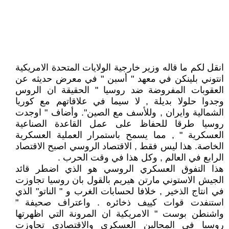
انقل لكم ما قاله وزير خارجية الولايات المتحدة الامريكية
انتوني بلينكن في معهد " أسبن " في معرض حديثه عن
العقوبات المفروضة ضد روسيا " الحقيقة ان الروس
وجدوا حلولا بديلة , لا سيما في علاقاتهم مع كوريا
الشمالية وايران , وللأسف مع الصين". وأضاف " اوجدت
روسيا طرقا للحفاظ على عمل القاعدة الصناعية
العسكرية " , مما يسمح باستمرار العملية العسكرية
الخاصة. هذا ليس فقط , الاقتصاد الروسي اصبح الاقتصاد
الرابع في العالم , وكل هذا في وقت الحرب .
هذا التفوق العسكري الروسي هو الذي اضطر قائد
الجيش الاستوني مارتن هيريم بالقول بان روسيا تجاوزت
في انتاج الذخير , خلافا لحسابات الغرب و " الناتو" الذي
استنفدت قوات كييف ذخائره . واعتراف صحيفة "
واشنطن بوست " الامريكية ان المرونة التي اظهرتها
روسيا في المجالين العسكري والاقتصادي تجاوزت