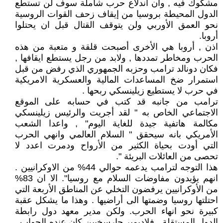
مشكوك فيه , وان اندلاع حرب شاملة سوف لن تستطع
الدول المحيطة بروسيا من إيقاف زحف القوات الروسية
نحو العمق الأوربي ولن يتوقف القتال قبل ان يحتلوا
أروبا.
اذن , أروبا هي الأخرى أصبحت قلقة و متعبة من هذه
الحرب ومخاطر تمددها , ولابد من رجل يستطع ايقافها ,
فكان دونالد ترامب وحزبه الجمهوري الذي رفض من قبل
استمرار ضخ المساعدات المالية والعسكرية الامريكية
في حرب لا يستطيع زيلينسكي ربحها .
ترامب من جانبه قد كتب في حسابه على الموقع
الاجتماعي الخاص به " لقد أجريت والرئيس زيلينسكي
مكالمة هاتفية جيدة للغاية اليوم" , واعدا الشعب
الأمريكي بانه سيحقق " السلام العالمي وانهي الحرب
التي أودت بحياة الكثير من الأرواح ودمرت اعدد لا
تحصى من العائلات البريئة ".
هذا التوجه لترامب يدعمه حوالي 44% من الاوكرانيين .
انهم يؤيدون مفاوضات السلام مع روسيا". الا ان 83%
من الأوكرانيين يرفضون التخلي عن المناطق الأربعة التي
احتلتها روسيا وضمتها الى أراضيها . وهذا ما يشكل عقبة
كبيرة نحو انهاء الحرب. ولكن مدير معهد دول رابطة
الدول المستقلة , فلاديمير جارسخيين كان عنده الجواب ,