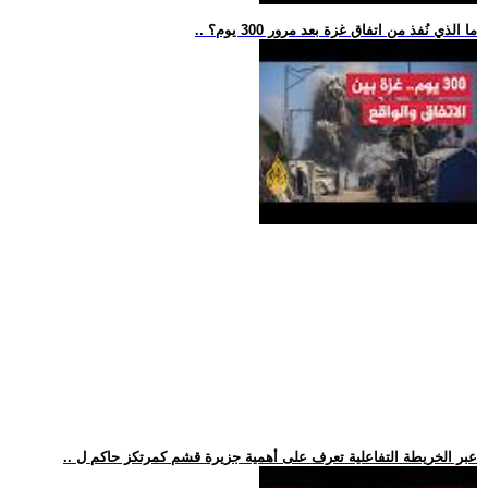
.. ما الذي نُفذ من اتفاق غزة بعد مرور 300 يوم؟
.. عبر الخريطة التفاعلية تعرف على أهمية جزيرة قشم كمرتكز حاكم ل