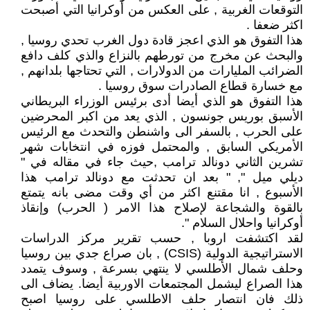
التوقعات الغربية , على العكس من أوكرانيا التي أصبحت
اكثر ضعفا .
هذا التفوق هو الذي اعجز قادة دول الغرب تحدي روسيا ,
والبحث عن مخرج من تورطهم بالنزاع والذي كلف دافع
الضرائب المليارات من الدولارات , التي تحتاجها بلدانهم ,
مع خسارة قطاع الصادرات سوق روسيا .
هذا التفوق هو الذي أيضا أدى برئيس الوزراء البريطاني
الأسبق بوريس جونسون , الذي يعد من اكبر المحرضين
على الحرب , بالسفر الى واشنطن والتحدث مع الرئيس
الأمريكي السابق , والمحتمل فوزه في انتخابات شهر
تشرين الثاني دونالد ترامب ,حيث جاء في مقاله في "
ديلي ميل ", " بعد ان تحدثت مع دونالد ترامب هذا
الأسبوع , انا مقتنع اكثر من أي وقت مضى بانه يتمتع
بالقوة والشجاعة لإصلاح هذا الامر ( الحرب) وإنقاذ
أوكرانيا واحلال السلام ".
لقد اكتشفت اروبا , حسب تقرير مركز الدراسات
الاستراتيجية الدولية (CSIS) , بان صراع جدي بين روسيا
وحلف شمال الأطلسي لا ينتهي بسرعة , وسوف يتمدد
هذا الصراع ليشمل المجتمعات الاوربية أيضا. يضاف الى
ذلك فان انتصار حلف الاطلسي على روسيا اصبح