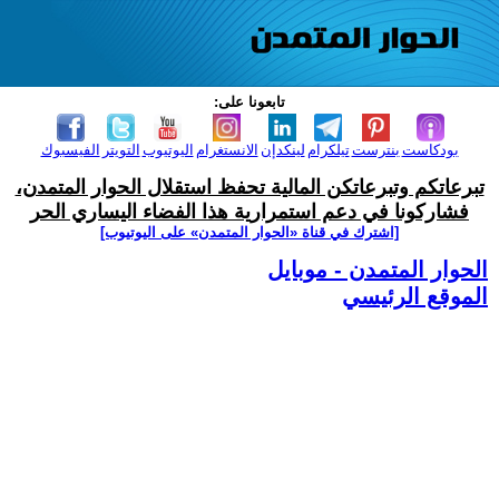
تابعونا على:
بودكاست
بنترست
تيلكرام
لينكدإن
الانستغرام
اليوتيوب
التويتر
الفيسبوك
تبرعاتكم وتبرعاتكن المالية تحفظ استقلال الحوار المتمدن،
فشاركونا في دعم استمرارية هذا الفضاء اليساري الحر
[اشترك في قناة ‫«الحوار المتمدن» على اليوتيوب]
الحوار المتمدن - موبايل
الموقع الرئيسي