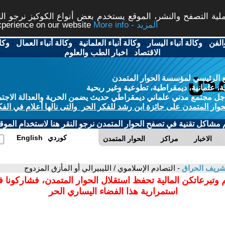
ة التصفح والنشر، الموقع يستخدم بعض أنواع الكوكيز نرجو النق
More info - المزيد
experience on our website
الفن
-
وكالة أنباء اليسار
-
وكالة أنباء العلمانية
-
وكالة أنباء العمال
-
وكا
الاقتصاد
-
اخبار الطب والعلوم
 الرئيسي لمؤسسة الحوار المتمدن
، علمانية، ديمقراطية، تطوعية وغير ربحية
ل مجتمع مدني علماني ديمقراطي حديث يضمن الحرية والعدالة الاجتم
حوار المتمدن على جائزة ابن رشد للفكر الحر والتى نالها أعلام في الفك
م مشاكل تقنية في تصفح الحوار المتمدن نرجو النقر هنا لاستخدام الموقع
كوردي
English
الاخبار
مراكز
الحوار المتمدن
لشريف الحراق
- التصادم الإسلاموي / الليبيرالي أو المأزق المزدوج
 وتبرعاتكن المالية تحفظ استقلال الحوار المتمدن، فشاركونا 
استمرارية هذا الفضاء اليساري الحر