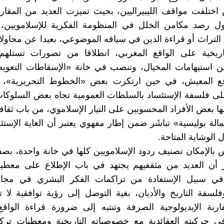
ختلفت مواقف الليبيراليين، بحيث تميزت العديد من المقار
ل رصد مكامن الخلل في المنظومة الفكرية للإسلامويين
 التراث أو قراءة الدين في سياقه الموضوعي، بعيدا عن محاو
تاريخية على الواقع المغربي، انطلاقا من تصورات تستله
ن استيهامات المخيال، وتنصب في خانة «الإسقاطات التعوي
قع المعيش، في حين ارتكزت بعض «الخطوط التحريرية»، 
على فلسفة الإستئساد بالسلطات العمومية تجاه بعض السلوكات 
ها بعض الأفراد المحسوبين على التيار الإسلاموي، من باب ثقاف
الة بوليسية» تباشَر ضمن إطار مفهوي يعتبر أن الغاية الإستئص
 الوشاية المتاحة.
س بالإمكان تصنيف ردود الإسلامويين كلها في خانة واحدة، بص
ر أن العديد من مثقفيهم يجتهد في باب الإطلاع على معطيا
، في سبيل الإستفادة من تراكمات الفكر البشري في مجال
سفة التاريخ والأديان، بغية التوصل إلى رؤية توافقية لا
اربة الإيديولوجية الصرفة وتنتبه إلى ضرورة قراءة الواق
ي حركيته العقائدية مع خصوصياته التاريخية ومعطيات تركيبت