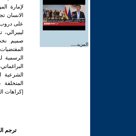
لإمارة ال
الانسان تج
على دروب ا
ليبيرالي،
صميم نخب 
المزيد.....
المقتضيات 
الرسمية لل
البراغماتي
الشرعية ا
المتخلفة 
إكراهات ال
ترجم ال