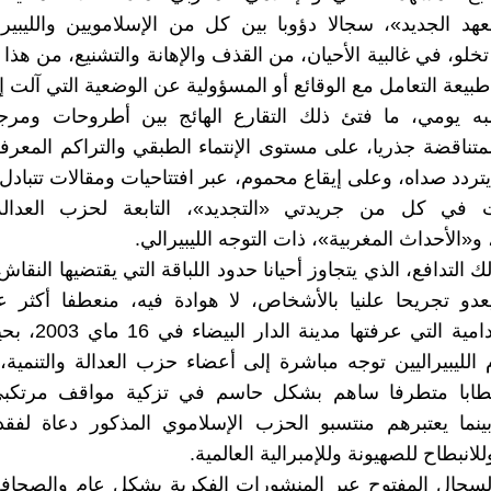
عهد الجديد»، سجالا دؤوبا بين كل من الإسلامويين والليبيرا
خلو، في غالبية الأحيان، من القذف والإهانة والتشنيع، من هذا
بيعة التعامل مع الوقائع أو المسؤولية عن الوضعية التي آلت إليه
 يومي، ما فتئ ذلك التقارع الهائج بين أطروحات ومرج
متناقضة جذريا، على مستوى الإنتماء الطبقي والتراكم المعر
ردد صداه، وعلى إيقاع محموم، عبر افتتاحيات ومقالات تتبادل ا
ت في كل من جريدتي «التجديد»، التابعة لحزب العدالة 
و«الأحداث المغربية»، ذات التوجه الليبيرالي.
ك التدافع، الذي يتجاوز أحيانا حدود اللباقة التي يقتضيها النقاش
عدو تجريحا علنيا بالأشخاص، لا هوادة فيه، منعطفا أكثر عن
الأحداث الدامية التي ع
 الليبيراليين توجه مباشرة إلى أعضاء حزب العدالة والتنمية، 
ابا متطرفا ساهم بشكل حاسم في تزكية مواقف مرتكبي
 بينما يعتبرهم منتسبو الحزب الإسلاموي المذكور دعاة لفقد
لانبطاح للصهيونة وللإمبرالية العالمية.
سجال المفتوح عبر المنشورات الفكرية بشكل عام والصحافة 