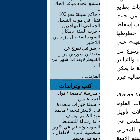
دمشق تحدد موعد الحك
بات بطابع
...
-
حاكم سبتة: نحو 100
، من حيث
قتيل في موجة التسلل
لات إسقاط
الجماعي للمهاجرين
-
حزب البيئة: بإمكان
م خطوطها
السويد استقبال مزيد من
ضية» على
اللاجئين
-
إسرائيل تفرج عن
وبنوع من
معتقلين سوريين من
والتدابير
القنيطرة بعد 13 شهراً من
ا ...
ة ما يمكن
المزيد.....
الية تبرر
كتب ودراسات
-
مدرسة غامضة / فؤاد
فة قطعية،
أحمد عايش
ت العلوم
-
أسئلة خيارات متعددة
في الاستراتيجية / محمد
ات تأويل
عبد الكريم يوسف
 تنقبض في
-
أية رسالة للتنشيط
السوسيوثقافي في تكوين
ع المغربي
شخصية المرء -الأطفال ...
ه الإثنية
/ موافق محمد