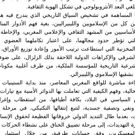
لغي البعد الأنثروبولوجي في تشكل الهوية الثقافية.
نا المساهمة في تشخيص السياق التاريخي الذي يندرج فيه هذ
 كل من الإسلامويين والليبيراليين، بغية فهم الأدوار المن
أساسيين من المشهد الثقافي والإعلامي المغربي، والإحاطة 
لتي تؤطر حدود مجالهما، على اعتبار تكاملهما العضوي 
لمخزنية التي استطاعت ترتيب الأمور وإعادة توزيع الأوراق، بع
شرقي والإكراهات الدولية اللاحقة بذلك الزلزال، على ضوء
لشرعية التاريخية للمؤسسة الملكية، من طرف أغلبية مكونا
بشقيها الإسلاموي والليبيرالي.
ة مباشرة للواقع المغربي المعاصر، منذ بداية الستينيات 
الية، وفهم الكيفية التي تعاملت بها الدوائر الأمنية مع تيارا
 السياسي في البلاد، بكافة أطيافها، من استقطاب وإغرا
في وتصفية جسدية، لتتبع إنتقالها التكتيكي، في مرحلة ال
ت، بعدما طال التنديد الدولي خروقاتها الفظيعة لحقوق الإنس
ة التهديدات، إلى مرحلة تضييق الخناق على نشطاء الحركات ا
لمعسكرين، وفق حسابات ظرفية، من خلال استثمار تنا