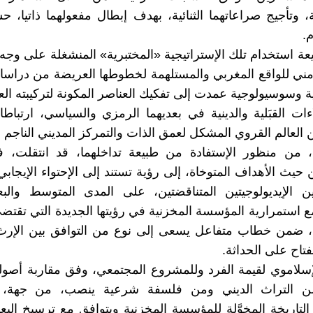
ية، وتأجيج صراعاتهما الثنائية، بهدف إبطال مفعولهما ذاتيا، 
.
عة استخدام تلك الإستراتيجية «المختبرية» المنشغلة على و
أمني للواقع المغربي والمستلهمة لخطوطها العريضة من دراسا
ية وسوسيولوجية عمدت إلى تفكيك العناصر المكونة لتركيبته الع
ءات القبَلية والدينية في بعديهما الرمزي والسياسي، ارتباطا 
ن العالم القروي المشكل لعمق الذات والتمركز المديني الناجم 
ية، من منظور الإستفادة من طبيعة تداخلهما، قد انتقلت، 
حيث الأهداف المتوخاة، إلى رؤية تستند إلى الإحتواء الإيجابي
ين الإيديولوجيتين المتناقضتين، على المدى المتوسط والب
ع استمرارية المؤسسة المخزنية في رؤيتها الجديدة التي تقتض
، ضمن خطاب متفاعل يسعى إلى نوع من التوافق بين الإرث 
نفتاح على الحداثة.
إسلاموي لقيمة الفرد وللمشروع المجتمعي، وفق مقاربة أصول
ن التراث الديني ومن فلسفة شرعية ينصب، من جهة، 
التاريخة المخوَّلة للمؤسسة المخزنية ويتوافق مع ترسيخ البعد