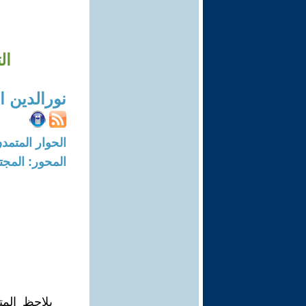
ال
نورالدين 
الحوار المتمدن-العدد: 1767 - 06
المحور: المجت
يلاحظ المت