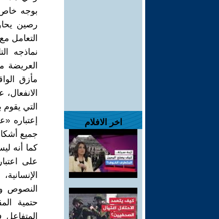
بوجه خاص ا
رصين يحاو
التعامل مع
نماذجه ال
العريضة م
مأزق الوا
الانفعال، 
التي يقوم ب
إعتباره «عم
اخر الافلام
جميع أشكال
كما أنه لي
على اعتبا
الإنسانية
النصوص وفل
حتمية المق
المتفاعل ف