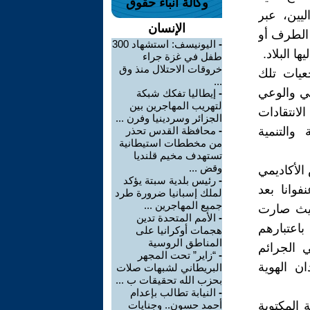
وكالة أنباء حقوق
ليين، عبر
الإنسان
 الطرف أو
-
اليونيسف: استشهاد 300
ا البلاد.
طفل في غزة جراء
خروقات الاحتلال منذ وق
عيات تلك
...
في والوعي
-
إيطاليا تفكك شبكة
لتهريب المهاجرين بين
لانتقادات
الجزائر وسردينيا وفرن ...
والتنمية
-
محافظة القدس تحذر
من مخططات استيطانية
تستهدف مخيم قلنديا
وقض ...
 الأكاديمي
-
رئيس بلدية سبتة يؤكد
فوانا بعد
لملك إسبانيا ضرورة طرد
جميع المهاجرين ...
رفتها مدينة الدار البيضاء في 16 ماي 2003، بحيث صارت
-
الأمم المتحدة تدين
باعتبارهم
هجمات أوكرانيا على
المناطق الروسية
 الجرائم
-
“زاير” تحت المجهر
ان الهوية
البريطاني لشبهات صلات
بحزب الله تحقيقات ب ...
-
النيابة تطالب بإعدام
المكتوبة
أحمد حسون.. وجنايات