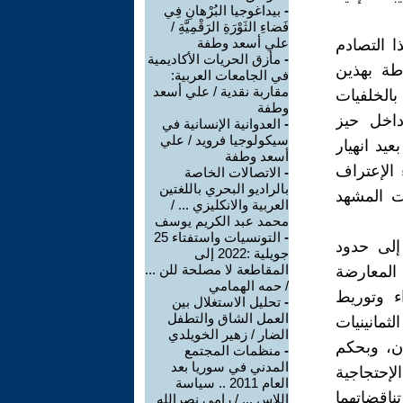
-
بيداغوجيا البُرْهانِ فِي
فَضاءِ الثَوْرَةِ الرَقْمِيَّةِ /
علي أسعد وطفة
ا التصادم
-
مأزق الحريات الأكاديمية
اطة بهذين
في الجامعات العربية:
مقاربة نقدية / علي أسعد
بالخلفيات
وطفة
داخل حيز
-
العدوانية الإنسانية في
سيكولوجيا فرويد / علي
يد انهيار
أسعد وطفة
 الإعتراف
-
الاتصالات الخاصة
بالراديو البحري باللغتين
ت المشهد
العربية والانكليزي ... /
محمد عبد الكريم يوسف
-
التونسيات واستفتاء 25
إلى حدود
جويلية :2022 إلى
المقاطعة لا مصلحة للن ...
ت المعارضة
/ حمه الهمامي
ء وتوريط
-
تحليل الاستغلال بين
العمل الشاق والتطفل
ثمانينيات
الضار / زهير الخويلدي
ان، وبحكم
-
منظمات المجتمع
المدني في سوريا بعد
لإحتجاجية
العام 2011 .. سياسة
قضاتهما
اللاس ... / رامي نصرالله