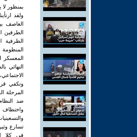
بمنظور لا ي
ولقد ارتأي
العاصف بين
الطرفين ال
الظرفية ا
المنظومة ا
المعسكر ال
النهائي با
الاجتماعي، 
وتكفي قراء
المرحلة الح
ضد النظام
واختطاف ون
والتسعينيا
تسارع وثير
في كلا ا