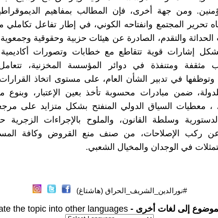
مؤمنين. ومن جهة أخرى، فإن المطالب بمفاهيم الديموقراط
اه تحرير المجتمع وانفتاحه الكوني، في إطار تفاعل تكاملي م
لحداثة والتقدم، الصادرة عن هيئات حزبية وحقوقية وجمعوية
 تشكل إشارات قوية تتقاطع مع خطابات وتصورات أكاديمية 
مثقفة ومتنفذة في دوائر المؤسسة المخزنية، تتعامل
وتوظفها في تدبير الشأن العام، على مستوى اتخاذ القرارات
دولة، ضمن مبادرات محسوبة تأخذ بعين الإعتبار، وبنوع من
، ، معطيات السياق الدولي المنفتح بشكل متزايد على مرجع
لدستورية وسلطة القانون، والملوح بالإجراءات الزجرية حي
عن ركب الإصلاحات، من صنف منع القروض وكافة المسا
تمثلات في الوجدان والمخيال الشعبي.
#نورالدين_الشريف_الحراق (هاشتاغ)
موضوع إلى لغات أخرى -
ate the topic into other languages