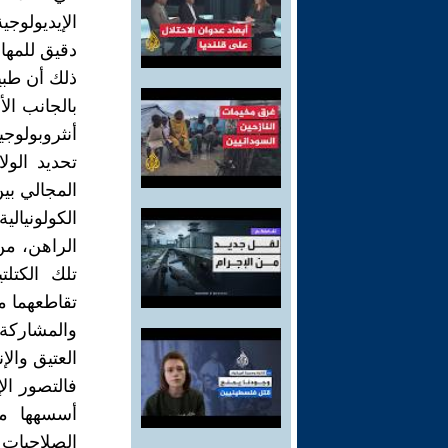
الإيديولوج
دقيق للمهام
ذلك أن طبي
بالجانب ال
أنثروبولوج
تحديد الولا
المجالي بي
الكولونيال
الراهن، من 
تلك الكتلت
تقاطعهما م
والمشاركة
العتيق والإ
فالتصور ال
أسسهها م
الصلاحيات 