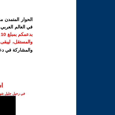
الحوار المتمدن م
في العالم العربي
ب
والمستقل، ليبقى ص
والمشاركة في دع
ا‫
في رحيل جليل شهبا