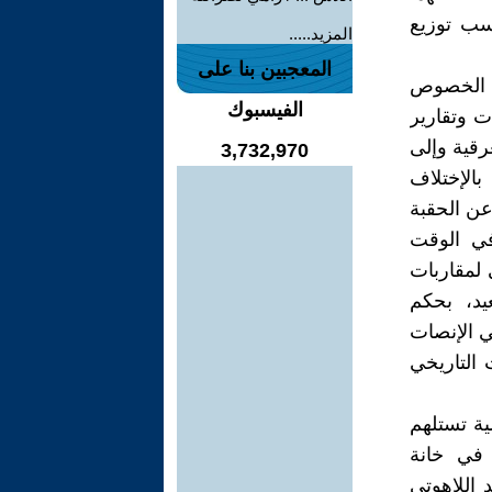
حسب توزيع
المزيد.....
المعجبين بنا على
جه الخصوص
الفيسبوك
ت وتقارير
رقية وإلى
3,732,970
بالإختلاف
عن الحقبة
في الوقت
 لمقاربات
عيد، بحكم
ي الإنصات
التاريخي
ية تستلهم
في خانة
 اللاهوتي