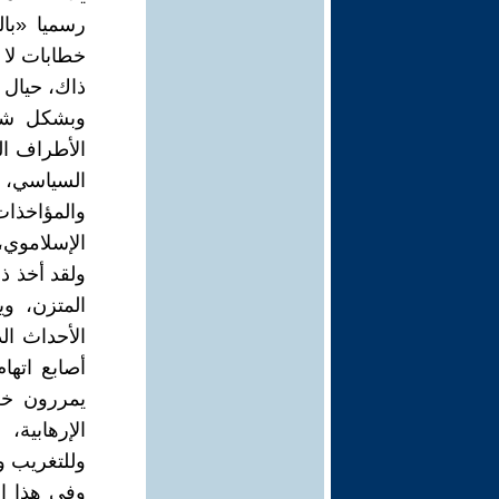
رسميا «بال
خطابات لا ت
ذاك، حيال ط
وبشكل شبه
الأطراف ال
السياسي، يت
والمؤاخذا
الإسلاموي، 
ولقد أخذ ذل
المتزن، وي
أصابع اتهام
يمررون خط
الإرهابية،
وللتغريب ول
وفي هذا ال