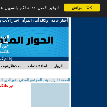
موافق - OK
لتوفير افضل خدمة لكم ولتسهيل عملي
أخبار عامة
-
وكالة أنباء المرأة
-
اخبار الأدب و
الموقع
يسارية
"من أج
حاز ال
إذا لديك
الزوار
اضافة/خدمات
بحث/الارشيف
الصفحة الرئيسية
-
المجتمع المدني
-
نورالدين ا
تبرعاتكم