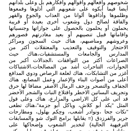
شخوصهم وأفعالهم وأقوالهم وأفكارهم بل وعلى بلدانهم
أيضا فيما أبكوه على شعوبهم التي أذلوها وقمعوها
وظلموها وأذاقوها ألوانا من العذاب والجوع والقهر
والفاقة لصالح دول وشعوب أخرى بعيدة أو قريبة
يحملون أو يحلمون بالحصول على جوازاتها وجنسياتها
واقاماتها قبيل تنصيبهم أو بعيد مغادرتهم قصورهم
وعروشهم ومناصبهم، هناك حيث السجون ومراكز
الاحتجاز والتوقيف والتعذيب والمعتقلات أكثر من
المدارس والجامعات والمستشفيات،هناك حيث
الصراعات أكثر من التوافقات ،الجدالات أكبر من
الحوارات، التناحرات أشد من المصالحات،الاشتباكات
أغزر من التشابكات، هناك لعلعة الرصاص ودوي المدافع
أعلى من أصوات البناء والإعمار وعمل المصانع، هناك
الجفاف والتصحر وزحف الرمال الأصفر مضافا لها حرق
وتجريف البساتين الاخطر واقتلاع النبات والشجر الأخضر
قد أتى على كل الاراضي والمزارع، هناك وعلى قول
المثل "يكد أبو كلاش، وياكل أبو جزمة"،هناك تطغى
"نكات جحا ،ونوادر أشعب، وحِكم بهلول، ومطارحات
جرير والفرزدق (= يقابلها برامج التوك شو والمسابقات
الترفيهية الحالية) لتخدير الشعوب وإضحاكها على