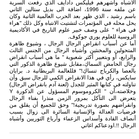
الاشباه وأشهرهم فيليكس دادايف الذي رفعت السرية
عن ملفه سنة 1996، اضافة الى بديل ستالين الثاني
باسم رشيد ، الذي ظهر بعد الحرب العالمية الثانية وكان
يحل محله في المؤتمرات لتشتيت الانتباه وكل ذلك "هراء
في هراء " على وصف خبير علوم التاريخ في الأكاديمية
الروسية للعلوم يوري جوكوف.
أما عن أسباب انقراض الرجال الرجال ، وشيوع ظاهرة
المتحولين والمخنثين وأشباه الرجال من الجنس الثالث
والرابع، أو وبتعبير أكثر شعبوية " ما هي أسباب انقراض
رجال الحامض السماكِ،مقابل شيوع ظاهرة الذكور التي
بالعصا والكرباج تنساكِ!" فللعالمة البريطانية د. برايان
سايكس، رأي في هذا الانقراض الكمي للرجال سبق وأن
تناولته في كتابها المثير للجدل (لعنة آدم بانقراض الرجال)
وخلاصته،أن " الكروموسوم المسؤول عن الذكورة Y
يتعرض الى التآكل بمرور الزمن منذرا بفناء الرجال
وانقراضهم بصورة تدريجية!" وحق للجميع أن يقلق من
فرضيات العدالة والإنسانية السائرة الى زوال بسبب
أنصاف القادة وأسداس الزعماء وأرباع الثوريين وأشباه
الرجال !!.اودعناكم اغاتي