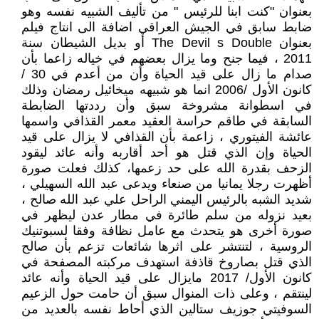
بعنوان "كنت ابنا للرئيس " من تأليف الشبيه نفسه وهو
ضابط سابق في الجيش العراقي اضافة الى انتاج فيلم
بعنوان The Devil s Double أو بديل الشيطان سنة
2011 ، فيما جنح وما يزال بعضهم في خياله زاعما بأن
صدام ما زال على قيد الحياة وأن من أعدم في 30 /
كانون الأول /2006 انما هو شبيهه ميخائيل رمضان وذلك
في اسطوانة مشروخة سبق وأن رددتها الضابطة
السابقة في طاقم حراسة العقيد معمر القذافي واسمها
عائشة الفيتوري ، زاعمة بأن القذافي لا يزال على قيد
الحياة وإن الذي قتل هو أحد أقاربه وأنه عائد ليقود
الزحف بقدرة الله على حد زعمها، كذلك فعلت صورة
أظهرت رجلا يمانيا من صنعاء ويدعى عبد الله السهيلي ،
شديد الشبه بالرئيس اليمني الراحل علي عبد الله صالح ،
بعيد نزوله من سلم طائرة في مطار عدن ليظهر في
صورة أخرى هو يتحدث مع عامل نظافة وفقا لسبوتنيك
الروسية ، لتنتشر على اثرها شائعات تزعم بأن صالح
الذي قتل بصاروخ قاذفة استهدف مركبته المصفحة في
كانون الأول/ 2017 مايزال على قيد الحياة وأنه عائد
لينتقم ، وعلى ذات المنوال سبق أن حامت حول الزعيم
السوفيتي جوزيف ستالين الذي أحاط نفسه بالعديد من