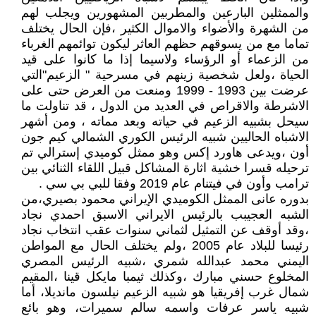
والممثلين البارعين والمطربين المشهورين ويجلب لهم
من الشهرة والأضواء والاموال الكثير ،فإن الحال يختلف
تماما مع من يسوقهم حظهم العاثر ليكون توائمهم الغرباء
من الزعماء أو الرؤساء ولاسيما إذا ما كانوا على قيد
الحياة ،ولعل شخصية زينهم في مسرحية " الزعيم"التي
عرضت بين 1993 - 1999 ومنعت من العرض حتى على
الاشرطة والاقراص في العديد من الدول ، قد تناولت ما
سيحل بشبيه الزعيم في حياته وبعد مماته ، ومن أشهر
الاشباه الحاليين شبيه الرئيس الكوري الشمالي كيم جون
أون ،ويدعى هاورد إكس وهو ممثل كوميدي إسترالي تم
ترحيله قسرا خشية اثارة المشاكل قبيل اللقاء الثنائي بين
ترامب وأون في فيتنام عام 2019 وفقا للبي بي سي .
بدوره عانى الممثل الكوميدي الإيراني محمود بصيري،من
الشبه العجيبب بالرئيس الايراني الاسبق احمدي نجاد
،وقد أوقف عن التمثيل لثماني سنوات عقب انتخاب نجاد
رئيسا للبلاد عام 2005 ،ولم يختلف الحال مع المواطن
اليمني محمد عبدالله شمري ،شبيه الرئيس المصري
المخلوع حسني مبارك ،وكذلك ثيمبا مايكل قينا ،المقيم
شمال غرب إفريقيا هو شبيه الزعيم نيلسون مانديلا، أما
شبيه ياسر عرفات واسمه سالم سميرات، وهو بائع