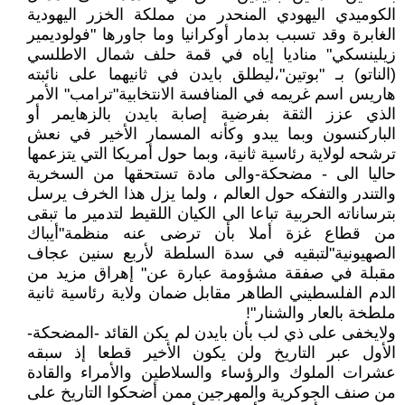
الكوميدي اليهودي المنحدر من مملكة الخزر اليهودية
الغابرة وقد تسبب بدمار أوكرانيا وما جاورها "فولوديمير
زيلينسكي" مناديا إياه في قمة حلف شمال الاطلسي
(الناتو) بـ "بوتين"،ليطلق بايدن في ثانيهما على نائبته
هاريس اسم غريمه في المنافسة الانتخابية"ترامب" الأمر
الذي عزز الثقة بفرضية إصابة بايدن بالزهايمر أو
الباركنسون وبما يبدو وكأنه المسمار الأخير في نعش
ترشحه لولاية رئاسية ثانية، وبما حول أمريكا التي يتزعمها
حاليا الى - مضحكة-والى مادة تستحقها من السخرية
والتندر والتفكه حول العالم ، ولما يزل هذا الخرف يرسل
بترساناته الحربية تباعا الى الكيان اللقيط لتدمير ما تبقى
من قطاع غزة أملا بأن ترضى عنه منظمة"أيباك
الصهيونية"لتبقيه في سدة السلطة لأربع سنين عجاف
مقبلة في صفقة مشؤومة عبارة عن" إهراق مزيد من
الدم الفلسطيني الطاهر مقابل ضمان ولاية رئاسية ثانية
ملطخة بالعار والشنار"!
ولايخفى على ذي لب بأن بايدن لم يكن القائد -المضحكة-
الأول عبر التاريخ ولن يكون الأخير قطعا إذ سبقه
عشرات الملوك والرؤساء والسلاطين والأمراء والقادة
من صنف الجوكرية والمهرجين ممن أضحكوا التاريخ على