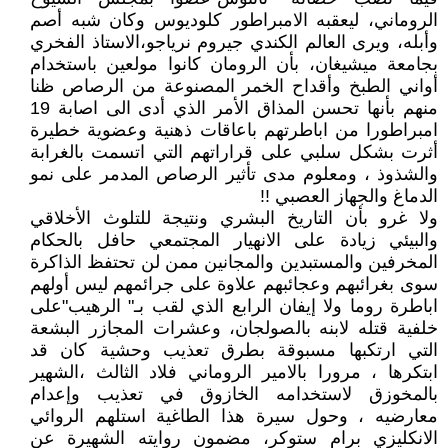
الروماني، ليعقبه الامبراطور كلوديوس وكان شبه أصم
وأبله، ويرى العالم الكندي جيروم نرياجو،الاستاذ الفخري
بجامعة ميشيغان، بأن الرومان كانوا مولعين باستخدام
أواني الطبخ وأقداح الخمر المصنوعة من الرصاص ظنا
منهم بأنها تحسن المذاق الأمر الذي أدى الى اصابة 19
امبراطورا من اباطرتهم باعاقات ذهنية وعضوية خطيرة
أثرت بشكل سلبي على قراراتهم التي اتسمت بالغرابة
والشذوذ ، ومعلوم مدى تأثير الرصاص المدمر على نمو
الدماغ والجهاز العصبي !!
ولا غرو بأن التاريخ البشري ونتيجة للتلوث الأخلاقي
والبيئي زيادة على الانهيار المجتمعي حافل بالحكام
المخرفين والمستبدين والمجانين ممن لن تحتفظ الذاكرة
سوى بغرائبهم وعجائبهم علاوة على جرائمهم ليس أولهم
اباطرة روما ولا إيفان الرابع الذي لقب بـ" الرهيب"على
خلفية قتله لابنه بالصولجان، وعشرات المجازر البشعة
التي ارتكبها مسبوقة بطرق تعذيب وحشية كان قد
ابتكرها ، مرورا بالامير الروماني فلاد الثالث ،الشهير
بالمخوزق لاستخدامه الخازوق في تعذيب وإعدام
معارضيه ، وحول سيرة هذا الطاغية استلهم الروائي
الانكليزي برام ستوكر، مضمون روايته الشهيرة عن