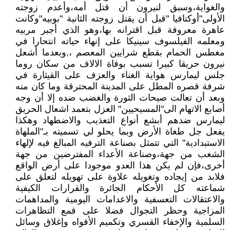
والغواية،وسبق لنيرون أن قتل أمه،وأعدم زوجته
الأولى"أوكتافيا "قبل أن يقتل زوجته الثانية "بوبيه"وكانت
عاهرة معروفة قبل اقترانه بها،وهو الذي أجبر مربيه
ومعلمه الفيلسوف سينيكا على إنهاء حياته انتحارا في
مغطس الحمام بقطع شرايين المعصم ،,وبعدما أشعل
نيرون حريقا كبيرا تسبب بوفاة الالاف من سكان روما
جلس ليمارس هواية الغناء والعزف على القيثارة في
شرفة قصره المطل على المدينة المحترقة وما كان منه
وبعد أن تعالت صيحات الثورة والغضب ضده إلا أن وجه
أصابع الاتهام الى"المسيحيين" العزل بتعمد اشعال الحريق
ليمارس ضدهم أبشع أنواع التعذيب والاضطهاد وهكذا
يفعل جل طغاة الأرض وبما يحلو لي تسميته بـ"الملهاة
الاستبدادية" التي تتمثل بصناعة الترفيه المبالغ فيه لإلهاء
الشعب من جهة،وصناعة الأعداء المفترضين من جهة
أخرى،فإن لم يكن هذا العدو موجودا على أرض الواقع
فلابد من إيجاده وتغويله علاوة على تهويله لتعلق على
شماعته كل الأحكام الجائرة والقرارات الكيفية
والاعتقالات التعسفية والاعدامات اليومية والمداهمات
المزاجية وحظر التجوال فضلا على قمع التظاهرات
السلمية والإخفاء القسري وتكميم الأفواه وإغلاق وسائل