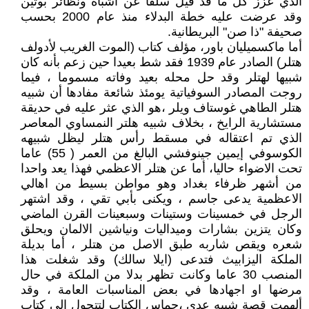
الذي عزز كل ما قد قيل سلفا عن اشباه ونظائر بوتين
وقد عرضت عليه خطة البدلاء منذ عام 2000 بحسب
صحيفة "ذا صن" البريطانية.
أما ماكسميليان باور، مؤلف كتاب (الموت الغريب لأدولف
هتلر) الصادر عام 1939 فقد شط بعيدا حين زعم بأنه كان
شبيها لهتلر وقد حل محله بعيد وفاته مسموما ، فيما
روجت المصادر السوفياتية يومئذ شائعة مفادها أن شبيه
هتلر الطاهي غوستاف ويلر ،هو الذي عثر عليه في حديقة
مستشارية الرايخ ، بخلاف شبيه هلتر النمساوي المعاصر
الذي تم اعتقاله في مسقط رأس هتلر ليظل شبيهه
الكوسوفي إيمين جينوفشي البالغ من العمر ( 55) عاما
تحت الاضواء حاليا، أما عن هتلر الاعظمي فهذا يعد واحدا
من أشهر ظرفاء بغداد وهو مواطن بسيط من اهالي
الاعظمية يدعى جاسم ، ويكنى بأبي تقي ، وقد اشتهر
الرجل في خمسينات وستينات وسبعينات القرن الماضي
وكان يتزين بشارات وميداليات ونياشين الالمان ويحلق
شعره ويقص شاربه طبق الاصل من هتلر ، أما بديلة
الملكة اليزابيث فتدعى (ايلا سالك) وقد شغلت هذا
المنصب 30 عاما وكانت تظهر بدلا من الملكة في حال
مرضها او اجهادها في بعض المناسبات العامة ، وقد
ألهمت قصة شبيه عدي ،حماس الكتاب لتتحول الى كتاب