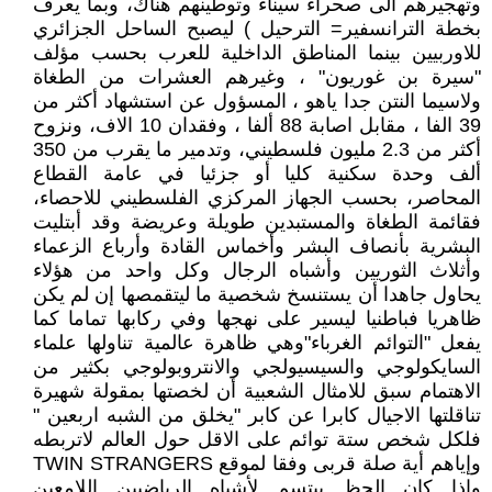
وتهجيرهم الى صحراء سيناء وتوطينهم هناك، وبما يعرف
بخطة الترانسفير= الترحيل ) ليصبح الساحل الجزائري
للاوربيين بينما المناطق الداخلية للعرب بحسب مؤلف
"سيرة بن غوريون" ، وغيرهم العشرات من الطغاة
ولاسيما النتن جدا ياهو ، المسؤول عن استشهاد أكثر من
39 الفا ، مقابل اصابة 88 ألفا ، وفقدان 10 الاف، ونزوح
أكثر من 2.3 مليون فلسطيني، وتدمير ما يقرب من 350
ألف وحدة سكنية كليا أو جزئيا في عامة القطاع
المحاصر، بحسب الجهاز المركزي الفلسطيني للاحصاء،
فقائمة الطغاة والمستبدين طويلة وعريضة وقد أبتليت
البشرية بأنصاف البشر وأخماس القادة وأرباع الزعماء
وأثلاث الثوريين وأشباه الرجال وكل واحد من هؤلاء
يحاول جاهدا أن يستنسخ شخصية ما ليتقمصها إن لم يكن
ظاهريا فباطنيا ليسير على نهجها وفي ركابها تماما كما
يفعل "التوائم الغرباء"وهي ظاهرة عالمية تناولها علماء
السايكولوجي والسيسيولجي والانتروبولوجي بكثير من
الاهتمام سبق للامثال الشعبية أن لخصتها بمقولة شهيرة
تناقلتها الاجيال كابرا عن كابر "يخلق من الشبه اربعين "
فلكل شخص ستة توائم على الاقل حول العالم لاتربطه
وإياهم أية صلة قربى وفقا لموقع TWIN STRANGERS
واذا كان الحظ يبتسم لأشباه الرياضيين اللامعين