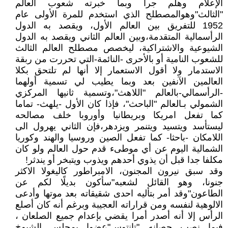
الإعلام وهلم جرا وبما خبرته شعوب العالم
"الثالث"وهوالمصطلح الذي استخدم للمرة الأولى عام
1952 للتفريق بين العالم الأول، ويقصد به الدول
الرأسمالية المتقدمة،وبين العالم الثاني ويقصد به الدول
الشيوعية والاشتراكية، ليخصص مصطلح العالم الثالث
للشعوب النامية أو بالأحرى -النائمة-التي تحررت من ربقة
الاستدمار ولا أقول الاستعمار إلا أنها لم تلتحق بكلا
العالمين الآنفين بعد وبما يطيب لي تسمية أولهما
-الرأسمالي-بالعالم "اللاهث"،وتسمية ثانيها المركزي
الشمولي بـالعالم "الباحث"، فإذا كان الأول -يلهث- تماما
كما تفعل امريكا وبريطانيا وأوروبا خلف مصالحه
ليستأسد ويتسيد ويتنمر ويزدهر،فإن الثاني يهرول الى
اللامكان -باحثا- كما تفعل الصين وروسيا والهند وكوريا
الشمالية اليوم عن أي موطىء قدم حول العالم ولو كان
مكلفا جدا قبل أن يذوي أحدهم ويذوب ويتبخر أو يندثر!
وقد سبق نيرون المجنون، الامبراطور كاليغولا الاكثر
جنونا، وهو القائل لشعبه"سأكون بديلًا لكم عن
الطاعون"وقد أمر بتأليه احدى شقيقاته بعد موتها وأدعى
الالوهية لنفسه ومن قراراته العجيبة وبرغم أنه كان أصلع
الرأس إلا أنه أصدر أمرا يقضي بإعدام جميع الصلعان ،
فيما نصب حصانه "تانتوس"عضوا بمجلس الشيوخ