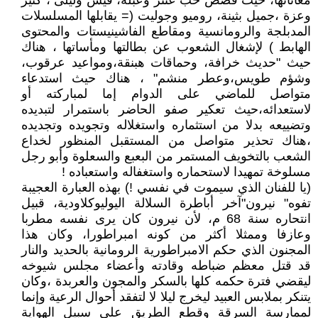
معاناتها، حيث قصص حب عنتر وعبلة، قيس وليلى ، كثير
وعزة ،جميل بثينة، روميو وجوليت (= يقابلها المسلسلات
المدبلجة والرومانسية ومقاطع الفاشينيستات والمحتوى
الهابط ) لإشغال الشعوب عن بطالتها ومأساتها ، هناك
حيث "حديث خرافة، وحماقات هبنقة،ومواعيد عرقوب،
وشؤم طويس،وعطر منشم" ، هناك حيث استدعاء
متواصل للماضي على الدوام إما لمباركته أو
لاستعدائه،حيث تعكير صفو الحاضر باستمرار لتبديده
وتضييعه بدلا من استثماره واستغلاله وتجويده وتجديده
،هناك تحذير متواصل من المستقبل المنظور لخداع
الشعب بالتخويف المستمر من البعبع والسعلوة وأبو رجل
مسلوخة تمهيدا لاستحماره واستغفاله واستعباده !
(يا للفنان الذي سيموت في نفسي !) بهذه العبارة العجيبة
تفوه" نيرون"آخر أباطرة السلالة اليوليوكلاودية، قبيل
انتحاره سنة 68 م، لأن نيرون كان يرى نفسه مطربا
وعازفا وممثلا أكثر من كونه امبراطورا، وكان هذا
المجنون الذي حكم الامبراطورية الرومانية بالحديد والنار
قد قتل معظم ضباطه وقادته وأعضاء مجلس شيوخه
ليقضي فترة حكمه كلها بالسكر والمجون والعربدة ،وكان
يتنكر بملابس العبيد ليخرج ليلا لا لتفقد أحوال الرعية وإنما
لممارسة السرقة وقطع الطريق على سبيل الهواية