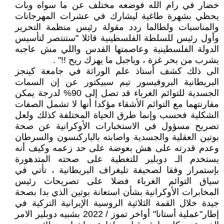
خضار في رام الله فوضعه مختلف عن ما سواه وبات
يحظي بشهرة طاغية ليشارك في عشرات المهرجانات
والمناسبات ولطالما ردد مقولة رئيس منظمة التحرير
وأول رئيس للسلطة الفلسطينية قائلا "ستنتصر لتأسيس
الدولة الفلسطينية وعاصمتها القدس واللي مش عاجبه
يشرب من بحر غزة ، وياجبل ما يهزك ريح !!" .
الى ذلك كشف أستاذ علم الوراثة في جامعة كينجز
البريطانية البروفيسور تيم سبيكتور عن إن السمات
الجسدية للتوائم الغرباء قد تصل إلى 90% لدرجة يمكن
مقارنتهما مع التوائم الأشقاء مؤكدا أنها لا تشمل الصفات
الشكلية فحسب وإنما طرق الحياة المختلفة كذلك ولعل
تصريح مسؤول في الاستخبارات الأوكرانية عن صحة
بوتين العقلية والجسدية واصابته بالباركنسون والسرطان
وعدم قدرته على هش بعوضة على حد زعمه وكيف أنه
يستخدم الـ دوبلير للتغطية على صحته المتدهورة
بإستمرار وفقا لصحيفة تليغراف البريطانية ، تأتي في
سياق التوائم الغرباء فضلا على تصريحات رئيس
المخابرات الأوكرانية بشأن استعانة بوتين الذي بدا بصحة
جيدة خلال القمة الثلاثية الروسية الإيرانية التركية في
إطار"عملية أستانا" أواخر تموز / 2022 بشبيه دوبلير الامر