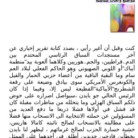
مواضيع وابحاث سياسية
كنت وقبل أن أغير رأيي ، بصدد كتابة تقرير إخباري عن
آخر مستجدات السباق الرئاسي المحتدم بين
الدم..قراطيين، والجم..هوريين وكلاهما ألعوبة بيد"منظمة
أيباك"أو اللوبي الصهيوني وهو الحاكم الفعلي لبلاد العم
سام وما البقية الباقية من أعضاء حزبي الحمار والفيل
والكونغرس الأمريكي سوى بيادق وضيعة على رقعة
الشطرنج"الأيباكية"الفظيعة ليس إلا، وفيما إذا كان
الرئيس الحالي جو بايدن ،سيواصل اصراره على خوض
ذلكم السباق الهزلي وما يتخلله من مناظرات مقبلة كان
قد فشل في أولاها فشلا ذريعا ما دفع العديد من
المسؤولين عن حملته الانتخابية الى الانسحاب منها فضلا
على مطالبته بالانسحاب لصالح نائبته كامالا هاريس،
خشية خسارة الحزب لصالح غرمائهم ، ليظهر لنا بايدن
بخطأين فادحين جديدين أطلق في أحدهما على الممثل