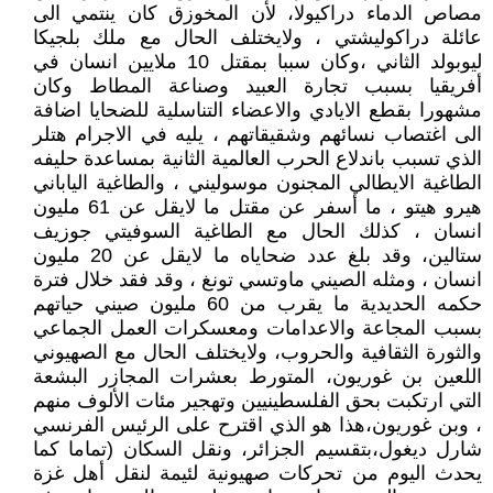
مصاص الدماء دراكيولا، لأن المخوزق كان ينتمي الى
عائلة دراكوليشتي ، ولايختلف الحال مع ملك بلجيكا
ليوبولد الثاني ،وكان سببا بمقتل 10 ملايين انسان في
أفريقيا بسبب تجارة العبيد وصناعة المطاط وكان
مشهورا بقطع الايادي والاعضاء التناسلية للضحايا اضافة
الى اغتصاب نسائهم وشقيقاتهم ، يليه في الاجرام هتلر
الذي تسبب باندلاع الحرب العالمية الثانية بمساعدة حليفه
الطاغية الايطالي المجنون موسوليني ، والطاغية الياباني
هيرو هيتو ، ما أسفر عن مقتل ما لايقل عن 61 مليون
انسان ، كذلك الحال مع الطاغية السوفيتي جوزيف
ستالين، وقد بلغ عدد ضحاياه ما لايقل عن 20 مليون
انسان ، ومثله الصيني ماوتسي تونغ ، وقد فقد خلال فترة
حكمه الحديدية ما يقرب من 60 مليون صيني حياتهم
بسبب المجاعة والاعدامات ومعسكرات العمل الجماعي
والثورة الثقافية والحروب، ولايختلف الحال مع الصهيوني
اللعين بن غوريون، المتورط بعشرات المجازر البشعة
التي ارتكبت بحق الفلسطينيين وتهجير مئات الألوف منهم
، وبن غوريون،هذا هو الذي اقترح على الرئيس الفرنسي
شارل ديغول،بتقسيم الجزائر، ونقل السكان (تماما كما
يحدث اليوم من تحركات صهيونية لئيمة لنقل أهل غزة