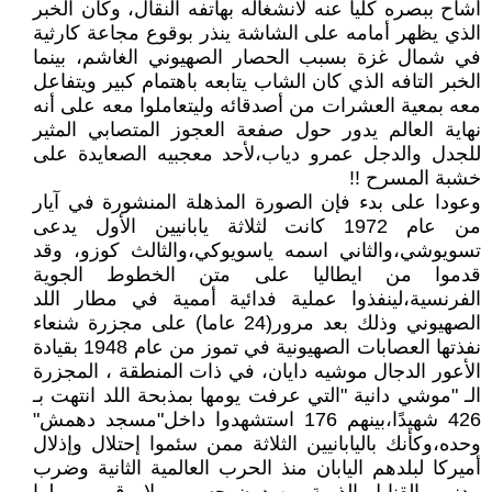
أشاح ببصره كليا عنه لانشغاله بهاتفه النقال، وكان الخبر
الذي يظهر أمامه على الشاشة ينذر بوقوع مجاعة كارثية
في شمال غزة بسبب الحصار الصهيوني الغاشم، بينما
الخبر التافه الذي كان الشاب يتابعه باهتمام كبير ويتفاعل
معه بمعية العشرات من أصدقائه وليتعاملوا معه على أنه
نهاية العالم يدور حول صفعة العجوز المتصابي المثير
للجدل والدجل عمرو دياب،لأحد معجبيه الصعايدة على
خشبة المسرح !!
وعودا على بدء فإن الصورة المذهلة المنشورة في آيار
من عام 1972 كانت لثلاثة يابانيين الأول يدعى
تسويوشي،والثاني اسمه ياسويوكي،والثالث كوزو، وقد
قدموا من ايطاليا على متن الخطوط الجوية
الفرنسية،لينفذوا عملية فدائية أممية في مطار اللد
الصهيوني وذلك بعد مرور(24 عاما) على مجزرة شنعاء
نفذتها العصابات الصهيونية في تموز من عام 1948 بقيادة
الأعور الدجال موشيه دايان، في ذات المنطقة ، المجزرة
الـ "موشي دانية "التي عرفت يومها بمذبحة اللد انتهت بـ
426 شهيدًا،بينهم 176 استشهدوا داخل"مسجد دهمش"
وحده،وكأنك باليابانيين الثلاثة ممن سئموا إحتلال وإذلال
أميركا لبلدهم اليابان منذ الحرب العالمية الثانية وضرب