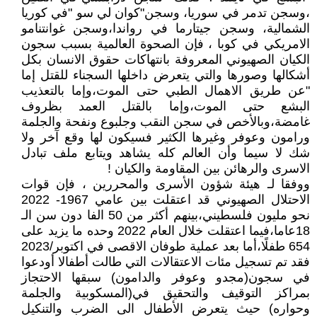
،وسجن تدمر في سوريا، وسجن"كوان لي سو "في كوريا
الشمالية، وسجن جيتارما في رواندا،وسجن غوانتنامو
الامريكي في كوبا ، فإن الصحوة العالمية بسبب سجون
الكيان الصهيوني المعروفة بانتهاكات حقوق الانسان بكل
أشكالها وصورها والتي يتعرض داخلها السجناء للقتل إما
"عن طريق الاهمال الطبي حتى الموت،وإما بالتعذيب
البشع حتى الموت،وإما بالقتل العمد بظروف
غامضة،وبالأخص في سجن النقب وجلبوع ونفحة والجلمة
ورامون وعوفر وغيرها الكثير فسيكون لها وقع آخر ولا
شك لا سيما وأن العالم كله يشاهد ويتابع ملف تبادل
الاسرى والرهائن بين المقاومة والكيان !
ووفقا لـ هيئة شؤون الأسرى والمحررين ، فإن قوات
الاحتلال الصهيوني قد اعتقلت بين عامي 1967- 2022
نحو مليون فلسطيني،بينهم أكثر من 50 الفا دون سن الـ
18عاما،فيما اعتقلت خلال العام 2022 وحده ما يزيد على
654 طفلًا،أما بعد عملية طوفان الاقصى في اكتوبر/2023
فقد تم تسجيل مئات الاعتقالات التي طالت أطفالا أودعوا
في سجون(مجدو وعوفر والدامون) سبقها الاحتجاز
بمراكز التوقيف والتحقيق في(المسكوبية والجلمة
وحواره) حيث يتعرض الأطفال الى الضرب والتنكيل