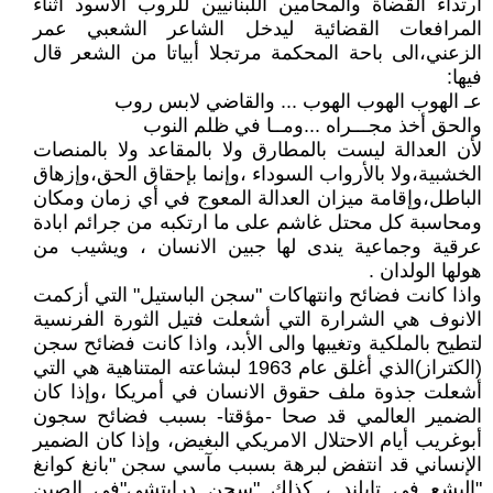
ارتداء القضاة والمحامين اللبنانيين للروب الأسود أثناء
المرافعات القضائية ليدخل الشاعر الشعبي عمر
الزعني،الى باحة المحكمة مرتجلا أبياتا من الشعر قال
فيها:
عـ الهوب الهوب الهوب ... والقاضي لابس روب
والحق أخذ مجـــراه ...ومــا في ظلم النوب
لأن العدالة ليست بالمطارق ولا بالمقاعد ولا بالمنصات
الخشبية،ولا بالأرواب السوداء ،وإنما بإحقاق الحق،وإزهاق
الباطل،وإقامة ميزان العدالة المعوج في أي زمان ومكان
ومحاسبة كل محتل غاشم على ما ارتكبه من جرائم ابادة
عرقية وجماعية يندى لها جبين الانسان ، ويشيب من
هولها الولدان .
واذا كانت فضائح وانتهاكات "سجن الباستيل" التي أزكمت
الانوف هي الشرارة التي أشعلت فتيل الثورة الفرنسية
لتطيح بالملكية وتغيبها والى الأبد، واذا كانت فضائح سجن
(الكتراز)الذي أغلق عام 1963 لبشاعته المتناهية هي التي
أشعلت جذوة ملف حقوق الانسان في أمريكا ،وإذا كان
الضمير العالمي قد صحا -مؤقتا- بسبب فضائح سجون
أبوغريب أيام الاحتلال الامريكي البغيض، وإذا كان الضمير
الإنساني قد انتفض لبرهة بسبب مآسي سجن "بانغ كوانغ
"البشع في تايلند ، كذلك "سجن درابتشي"في الصين