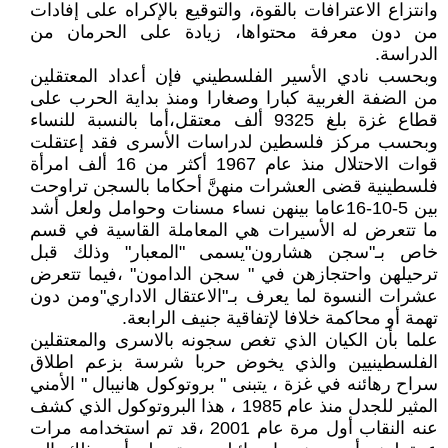
وانتزاع الاعترافات بالقوة، والتوقيع بالإكراه على إفادات
من دون معرفة محتواها، زيادة على الحرمان من
الدراسة.
وبحسب نادي الأسير الفلسطيني فإن أعداد المعتقلين
من الضفة الغربية كبارا وصغارا ومنذ بداية الحرب على
قطاع غزة بلغ 9325 ألف معتقل،أما بالنسبة للنساء
وبحسب مركز فلسطين لدراسات الأسرى فقد إعتقلت
قوات الاحتلال منذ عام 1967 أكثر من 16 ألف امرأة
فلسطينية قضى العشرات منهنَّ أحكاما بالسجن تراوحت
بين 5-10-16عاما بينهن نساء مسنات وحوامل ولعل أشد
ما تتعرض له الأسيرات هي المعاملة القاسية في قسم
خاص بـ"سجن هشارون"يسمى "المعبار" وذلك قبل
ترحيلهن واحتجازهن في " سجن الدامون" ،فيما تتعرض
عشرات النسوة لما يعرف بـ"الاعتقال الاداري"ومن دون
تهمة أو محاكمة خلافا لإتفاقية جنيف الرابعة.
علما بأن الكيان الذي تغص سجونه بالاسرى والمعتقلين
الفلسطينيين والذي يخوض حربا شرسة بزعم اطلاق
سراح رهائنه في غزة ، يتبنى " بروتوكول هانيبال " الأمني
المثير للجدل منذ عام 1985 ، هذا البروتوكول الذي كشف
عنه النقاب أول مرة عام 2001 ،قد تم استخدامه مرات