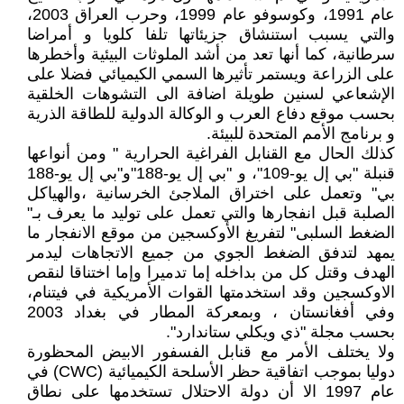
عام 1991، وكوسوفو عام 1999، وحرب العراق 2003،
والتي يسبب استنشاق جزيئاتها تلفا كلويا و أمراضا
سرطانية، كما أنها تعد من أشد الملوثات البيئية وأخطرها
على الزراعة ويستمر تأثيرها السمي الكيميائي فضلا على
الإشعاعي لسنين طويلة اضافة الى التشوهات الخلقية
بحسب موقع دفاع العرب و الوكالة الدولية للطاقة الذرية
و برنامج الأمم المتحدة للبيئة.
كذلك الحال مع القنابل الفراغية الحرارية " ومن أنواعها
قنبلة "بي إل يو-109"، و "بي إل يو-188"و"بي إل يو-188
بي" وتعمل على اختراق الملاجئ الخرسانية ،والهياكل
الصلبة قبل انفجارها والتي تعمل على توليد ما يعرف بـ"
الضغط السلبى" لتفريغ الأوكسجين من موقع الانفجار ما
يمهد لتدفق الضغط الجوي من جميع الاتجاهات ليدمر
الهدف وقتل كل من بداخله إما تدميرا وإما اختناقا لنقص
الاوكسجين وقد استخدمتها القوات الأمريكية في فيتنام،
وفي أفغانستان ، وبمعركة المطار في بغداد 2003
بحسب مجلة "ذي ويكلي ستاندارد".
ولا يختلف الأمر مع قنابل الفسفور الابيض المحظورة
دوليا بموجب اتفاقية حظر الأسلحة الكيميائية (CWC) في
عام 1997 الا أن دولة الاحتلال تستخدمها على نطاق