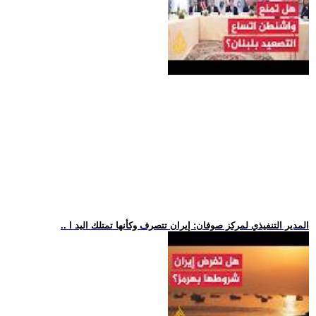
.. المدير التنفيذي لمركز صوفان: إيران تتصرف وكأنها تمتلك اليد ا