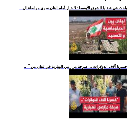
.. باحث في قضايا الشرق الأوسط: لا خيار أمام لبنان سوى مواصلة ال
.. -خسرنا آلاف الدولارات-... صرخة مزارعي الهبارية في لبنان من آ