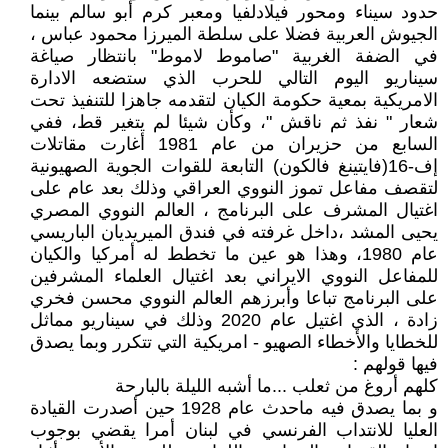
حدود سيناء ومحور فيلادلفيا ومعبر كرم أبو سالم بينما
الجيوش العربية فضلا على سلطة الميرزا محمود عباس ،
في الضفة الغربية "صاموط لاموط" بانتظار صياغة
سيناريو اليوم التالي للحرب الذي ستضعه الادارة
الامريكية بمعية حكومة الكيان لتقدمه جاهزا للتنفيذ تحت
شعار " نفذ ثم ناقش "، وكأن شيئا لم يتغير قط، ففي
السابع من حزيران من عام 1981 أغارت مقاتلات
إف-16(فايتينغ فالكون) التابعة للقوات الجوية الصهيونية
لتقصف مفاعل تموز النووي العراقي وذلك بعد عام على
اغتيال المشرف على البرنامج ، العالم النووي المصري
يحيى المشد ،داخل غرفته في فندق الميريديان الباريسي
عام 1980، وهذا هو عين ما تخطط له أمركيا والكيان
للمفاعل النووي الايراني بعد اغتيال العلماء المشرفين
على البرنامج تباعا وأبرزهم العالم النووي محسن فخري
زادة ، الذي اغتيل عام 2020 وذلك في سيناريو مماثل
للخطايا والأخطاء الصهيو - امريكية التي تتكرر وبما يصدق
فيها قولهم :
كلهم أروغ من ثعلب ...ما أشبه الليلة بالبارحة
و بما يصدق فيه ماحدث عام 1928 حين أصدرت القيادة
العليا للانتداب الفرنسي في لبنان أمرا يقضي بوجوب