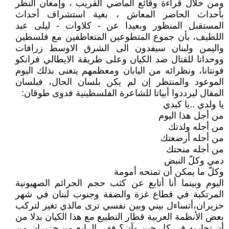
ومن خلال قراءة وقائع الماضي القريب ، وإمعان النظر
بأحداث الحاضر المعاش ، بغية استشراف أحداث
المستقبل المنظور وبعيدا عن - كلاوات - ليلى عبد
اللطيف، بأن جموع المتطوعين المتعاطفين مع فلسطين
واليمن ولبنان سيفدون الى الشرق الاوسط زرافات
ووحدانا للقتال ضد الكيان وعلى طريقة الايطالي فرانكو
فونتانا، ونظرائه من اليابان ومعظمهم يتغنى بذلك اليوم
الموعود والمنتظر إن لم يكن بلسان الحال، فبلسان
المقال ليرددوا أبياتا للشاعرة الفلسطينية فدوى طوقان:
يا ولدي ..يا كبدي
من أجل هذا اليوم
من أجله ولدتك
من أجله أرضعتك
من أجله منحتك
دمي وكلّ النبض
وكلّ ما يمكن أن تمنحه أمومة
اليوم وبينما أنا أتابع عن كثب حجم الجرائم الصهيونية
المرتكبة في قطاع غزة والضفة وجنوب لبنان في شهر
حزيران،أتساءل بيني وبين نفسي ترى مالذي تغير لتركب
بعض الأنظمة العربية قطار التطبيع مع هذا الكيان بدلا من
أن تحاربه في كل حين وآن؟ ففي الرابع من حزيران من