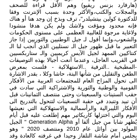
(هارفارد بزنس ريفيو) وهم الأقل قراءة للصحف
والمجلات والكتب،والأكثر وحدة بسبب الإنترنت وفقا
للدكتورة كولين بيتشيلدر"، ترف وبذخ إن وجد هنا أو هناك
فإنه محدود ومؤقت ولاشك ولم يكن هدفا منشودا
ولاغاية مرجوة للغالبية العظمى على مستوى الحكومات
والشعوب،وإنما أقول لـ جيل الوطنيين والثوريين إذا جاز
التعبير ما قبل ظهور جيل الـ نستليين الذي أنجب لنا الـ
كنتاكيين الممهد لجيل الآيس كريميين والـ ستاربكسيين
في القريب العاجل، وعندما أنعت أجيالا بهذه التوصيفات
-المطبخية ..الترفية ..الاستهلاكية - فلست بمعرض
الطعن والتقليل من شأنها البتة، حاشا وكلا ، بقدر الاشارة
الى تحول المزاج العام للمجتمعات العربية من الأفكار
القومية والوطنية والثورية والاشتراكية التي سادت في
حقب الستينات والسبعينات وحتى منتصف الثمانينات قبل
أن تبيد وتتبدد في حقبة التسعينات لتتحول بالتدريج الى
الأفكار الليبرالية والرأسمالية والاستهلاكية التي نعيشها
اليوم والتي اختزلها كاريكاتير مهم إطلعت عليه قبل أيام
يُظهر شابا من جيل ألفا أو Generation Alpha " الجيل
المولود بين أوائل عام 2010 ومنتصف 2020 " وهو
يجلس أمام شاشة التلفاز وحيدا في غرفته كالعادة وقد