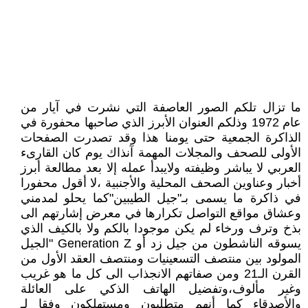
ما تزال تلكم الصور العاصفة التي نشرت في آيار من
عام 1972 وذلكم العنوان الأبرز الذي صاحبها محفورة في
الذاكرة الجمعية حتى يومنا هذا وقد تصدرت الصفحات
الأولى للصحف والمجلات المهمة آنذاك يوم كان القارىء
العربي لا يباشر وظيفته ولايبدأ عمله إلا بعد مطالعة أبرز
أخبار وعناوين الصحف المحلية والأجنبية ،لا أقول محفورا
في ذاكرة ما يسمى بـ"جيل الطيبين"كما يحلو لمدمني
وعشاق مواقع التواصل تكرارها في معرض إشارتهم الى
بذخ وترف ورخاء لم يكن موجودا بالكم ولا بالكيف الذي
يسوقه الناشطون من جيل زد أو Generation Z "الجيل
المولود بين منتصف التسعينيات ومنتصف العقد الأول من
القرن الـ21 ومن صفاتهم الانجذاب الى كل ما هو غريب
وغير مألوف،وتفضيل الهاتف الذكي على العائلة
والأصدقاء كما أنهم متطلبون ومستهلكون وفقا لـ