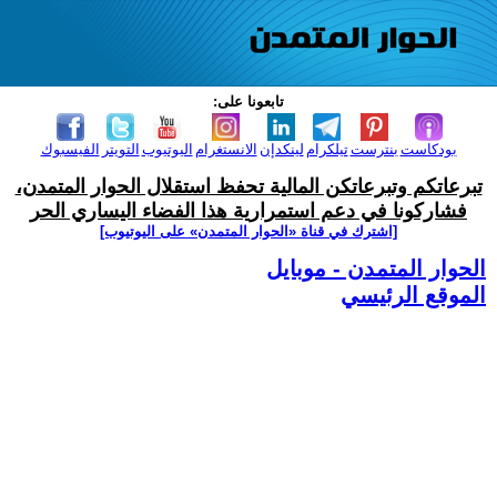
تابعونا على:
بودكاست
بنترست
تيلكرام
لينكدإن
الانستغرام
اليوتيوب
التويتر
الفيسبوك
تبرعاتكم وتبرعاتكن المالية تحفظ استقلال الحوار المتمدن،
فشاركونا في دعم استمرارية هذا الفضاء اليساري الحر
[اشترك في قناة ‫«الحوار المتمدن» على اليوتيوب]
الحوار المتمدن - موبايل
الموقع الرئيسي