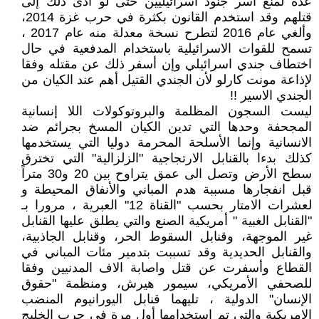
عدة لمنع أسر جنود اسرائيليين حتى لو أدى ذلك إلى
قتلهم وقد استخدم القانون بكثرة في حرب غزة 2014،
وألغي عام 2016 لتطرح نسخة معدلة منه عام 2017 ،
تسمح للقوات الاسرائيلية باستخدام المدفعية في حال
اختطاف جندي اسرائيلي وإن أسفر ذلك عن مقتله وفقا
لإذاعة مونت كارلو لأن الجندي القتيل أهم عند الكيان من
الجندي الاسير !!
ليست السجون المظلمة والبروتوكولات اللا إنسانية
المجحفة وحدها التي تدين الكيان المسخ بجرائم ضد
الانسانية وإنما الأسلحة المحرمة دوليا التي يستخدمها
كذلك بدءا بالقنابل الارتجاجية "الزلزالية" التي تخترق
سطح الأرض وتصل الى عمق يتراوح بين 20 و30 متراً
قبل انفجارها مسببة هدم المباني والأنفاق المحيطة و
لعشرات الامتار بحسب "القناة 12" العبرية ، مرورا بـ
"القنابل الغبية " أمريكية الصنع والتي يطلق عليها القنابل
غير الموجهة، وقنابل السقوط الحر، وقنابل الجاذبية،
والقنابل الحديدية وقد تسببت بتدمير مئات المباني في
القطاع وأسفرت عن قتل واصابة الاف المدنيين وفقا
للصحفي الأمريكي، سيمور هيرش، ومنظمة "حقوق
الإنسان" الدولية ، تليهما قنابل اليورانيوم المنضب
الامريكية والتي تم استخدامها أول مرة في حرب الخليج