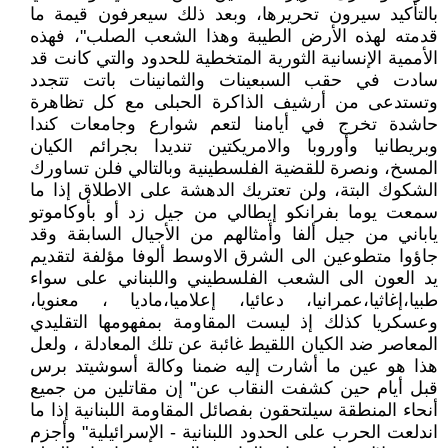
بالتأكيد سيرون تحريرها، وبعد ذلك سيعرفون قيمة ما
قدمته لهذه الأرض الطيبة وهذا الشعب الصلب"، فهذه
الأممية الإنسانية الثورية المتخطية للحدود والتي كانت قد
سادت في حقب السبعينات والثمانينات باتت تتجدد
وتستدعى من أرشيف الذاكرة الحبلى مع كل تظاهرة
حاشدة تخرج في أيامنا لتعم شوارع وجامعات كندا
وبريطانيا وأوروبا والامريكتين تنديدا بجرائم الكيان
المسخ، ونصرة للقضية الفلسطينية وبالتالي فلن تساورك
الشكوك البتة، ولن تعتريك الدهشة على الاطلاق إذا ما
سمعت يوما بفرانكو إيطالي من جيل زد أو بأوكاموتو
ياباني من جيل ألفا وأمثالهم من الأجيال السابقة وقد
جاؤوا متطوعين الى الشرق الاوسط ألوفا مؤلفة لتقديم
يد العون الى الشعب الفلسطيني واللبناني على سواء
طبيا،إغاثيا،عمرانيا، دعائيا، إعلاميا،ماديا ، معنويا،
وعسكريا كذلك إذ ليست المقاومة بمفهومها التقليدي
المعاصر ضد الكيان اللقيط غائبة عن تلك المعادلة ، ولعل
هذا هو عين ما أشارت إليه ضمنا وكالة أسوشيتد برس
قبل أيام حين كشفت النقاب عن" إن مقاتلين من جميع
أنحاء المنطقة سيلتحقون بفصائل المقاومة اللبنانية إذا ما
اندلعت الحرب على الحدود اللبنانية - الإسرائيلية" وأجزم