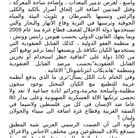
واسع ، لغرض تدمير المعدات ، وإضاءة ساحة المعركة ،
وقتل المدنيين اضافة الى إلحاق أضرار بالكبد والكلى
والرئتين وتسببها بالسرطان و تلويث البيئة والمياه
الجوفية وترسبها في التربة وقاع الأنهار والبحار والتي
تستخدمها دولة الاحتلال لقصف قطاع غزة منذ عام 2009
وبما ينتهك القانون الدولي بحسب هيومن رايتس ووتش ،
و منظمة العفو الدولية ، كذلك القنابل العنقودية التي
يستخدمها الكيان بكثافة بل ويصنعها أيضا برغم توقيع أكثر
من 100 دولة على "اتفاقية حظر استخدام أو تخزين
القنابل العنقودية"بحسب مرصد القنابل العنقودية
ومنظمة "هانديكاب انترناشونال" الاغاثية .
وفي الختام بات الكل يسأل"ترى ما الذي يدفع أنظمة
عربية للتطبيع مع الكيان المحتل بوجود سجون
مظلمة،وأسلحة محرمة،وجرائم ابادة جماعية لا تعد ولا
تحصى ترتكبها الالة العسكرية الصهيونية وعلى مدار 80
عاما ضد الإنسان في كل من فلسطين ولاسيما في
الضفة الغربية وقطاع غزة اضافة الى سيناء والجولان
ولبنان ؟
وأنوه الى أن الصمت الرسمي العربي شبه المطبق
سيدفع بالاف المتطوعين ومن مختلف الاجناس والاعراق