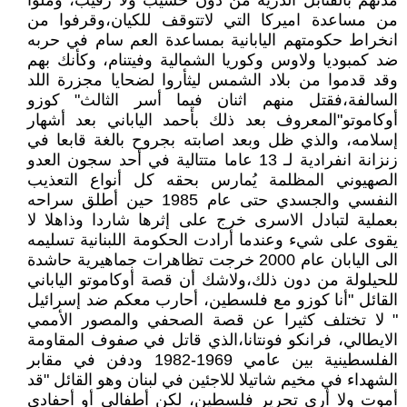
مدنهم بالقنابل الذرية من دون حسيب ولا رقيب، وملوا
من مساعدة اميركا التي لاتتوقف للكيان،وقرفوا من
انخراط حكومتهم اليابانية بمساعدة العم سام في حربه
ضد كمبوديا ولاوس وكوريا الشمالية وفيتنام، وكأنك بهم
وقد قدموا من بلاد الشمس ليثأروا لضحايا مجزرة اللد
السالفة،فقتل منهم اثنان فيما أسر الثالث" كوزو
أوكاموتو"المعروف بعد ذلك بأحمد الياباني بعد أشهار
إسلامه، والذي ظل وبعد اصابته بجروح بالغة قابعا في
زنزانة انفرادية لـ 13 عاما متتالية في أحد سجون العدو
الصهيوني المظلمة يُمارس بحقه كل أنواع التعذيب
النفسي والجسدي حتى عام 1985 حين أطلق سراحه
بعملية لتبادل الاسرى خرج على إثرها شاردا وذاهلا لا
يقوى على شيء وعندما أرادت الحكومة اللبنانية تسليمه
الى اليابان عام 2000 خرجت تظاهرات جماهيرية حاشدة
للحيلولة من دون ذلك،ولاشك أن قصة أوكاموتو الياباني
القائل "أنا كوزو مع فلسطين، أحارب معكم ضد إسرائيل
" لا تختلف كثيرا عن قصة الصحفي والمصور الأممي
الايطالي، فرانكو فونتانا،الذي قاتل في صفوف المقاومة
الفلسطينية بين عامي 1969-1982 ودفن في مقابر
الشهداء في مخيم شاتيلا للاجئين في لبنان وهو القائل "قد
أموت ولا أرى تحرير فلسطين، لكن أطفالي أو أحفادي