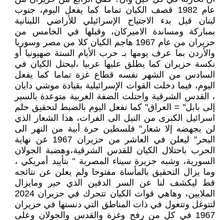
عام 1982 قصف الكيان تماما كما يفعل اليوم، جنوب
لبنان قبل بدء الاجتياح الإسرائيلي للأراضي اللبنانية
بمباركة ومساندة الاميركان، وقبلها في الخامس من
حزيران من عام 1967 هاجم الكيان كلا من مصر وسوريا
والأردن بما عرف يومها بـ حرب الأيام الستة صهيونيا أو
نكسة حزيران كما يطلق عليها عربيا ،ليحتل الكيان في
السادس من الشهر نفسه قطاع غزة تماما كما يفعل
اليوم، فيما دخلت القوات الإسرائيلية بقيادة موشي دايان
، القدس الشرقية واحتلت الضفة الغربية متوعدة بالسير
إلى بابل" = العراق" كما تفعل اليوم بالضبط لتحقيق حلم
اسرائيل الكبرى من النيل الى الفرات، هذا الشعار الذي
لن يجهضه إلا شعار" فلسطين حرة أبية من النهر الى
البحر" ليعلن في العاشر من حزيران 1967 عن نهاية
الحرب باحتلال الكيان للقدس الشرقية،وهضبة الجولان
السورية، وشبه جزيرة سيناء المصرية " بتأييد أمريكي ،
وما يزال التحقيق بالمأساة مفتوحا ولم يعلن عن نتائجه
قط ليكشف لنا عن السر الدفين الذي حير ومايزال
الملايين، وهاهي قوات الكيان تتحرك في حزيران 2024
لتتوغل وتتغول في ذات المناطق التي دنستها في حزيران
1967 في كل من رفح وغزة والقدس والجولان وعلى