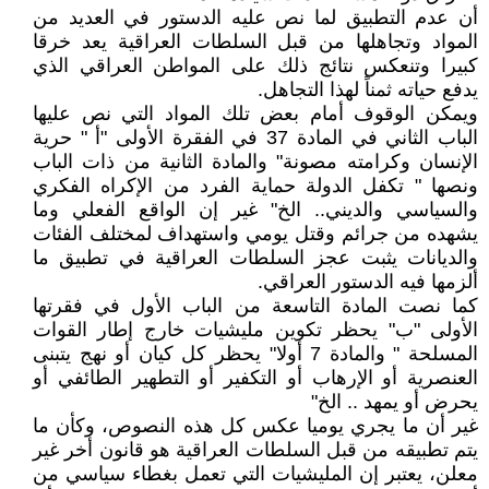
أن عدم التطبيق لما نص عليه الدستور في العديد من
المواد وتجاهلها من قبل السلطات العراقية يعد خرقا
كبيرا وتنعكس نتائج ذلك على المواطن العراقي الذي
يدفع حياته ثمناً لهذا التجاهل.
ويمكن الوقوف أمام بعض تلك المواد التي نص عليها
الباب الثاني في المادة 37 في الفقرة الأولى "أ " حرية
الإنسان وكرامته مصونة" والمادة الثانية من ذات الباب
ونصها " تكفل الدولة حماية الفرد من الإكراه الفكري
والسياسي والديني.. الخ" غير إن الواقع الفعلي وما
يشهده من جرائم وقتل يومي واستهداف لمختلف الفئات
والديانات يثبت عجز السلطات العراقية في تطبيق ما
ألزمها فيه الدستور العراقي.
كما نصت المادة التاسعة من الباب الأول في فقرتها
الأولى "ب" يحظر تكوين مليشيات خارج إطار القوات
المسلحة " والمادة 7 أولا" يحظر كل كيان أو نهج يتبنى
العنصرية أو الإرهاب أو التكفير أو التطهير الطائفي أو
يحرض أو يمهد .. الخ"
غير أن ما يجري يوميا عكس كل هذه النصوص، وكأن ما
يتم تطبيقه من قبل السلطات العراقية هو قانون أخر غير
معلن، يعتبر إن المليشيات التي تعمل بغطاء سياسي من