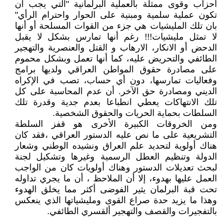
أحزاب وقوى ممثلة بالعملية البرلمانية "التي يجب أن
تكون عملية سلمية ومبنية على الحوار واحترام الرأي"
بان تلك المليشيات هي جزء من القوات المسلحة أو أنها
لا تمثل مليشيات!!! رغم أنها تمارس بشكل لا يقبل
الدحض أو الانكار، الارهاب و القتل والعنصرية والتهجير
الطائفي والتحريض عليه، كما أنها تعمل وبشكل محموم
على مصادرة حقوق المواطن العراقي ولديها برامج
وفعاليات تمارسها، دون أي حساب، تصب في الإكراه
الديني ومصادرة حق الآخر. أن عدم المحاسبة على كل
تلك الانتهاكات يعطي انطباعا بعدم جدية وقدرة تلك
السلطات بحماية الحريات والحقوق الشخصية.
ومن الخروقات الكبيرة الأخرى هو قفز السلطة
التشريعية على ما نص عليه الدستور العراقي ،فقد كان
هناك أولوية لتحديد علم العراق ونشيده الوطني وشعار
الدولة وتنظيم العطل الرسمية وغيرها وتشكيل لجنة
لبحث تعديلات الدستور وهناك أولويات كان من الواجب
العمل عليها بهدوء، إلا أن الملاحظ ، أن ما يجري تداوله
تحت قبة البرلمان يثير الفوضى أكثر مما يخلق الهدوء
وهذا ما يزيد حدة صراع القوى ومليشياتها الذي ينعكس
بالتفجيرات والقصف والتهجير ألقسري الطائفي.