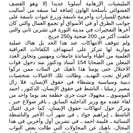
المليشيات الإرهابية أسلوبا جديدا إلا وهو القصف
العشوائي بأسلحة الهاون إضافة لما سبقه من أساليب
تفخيخ للسيارات وأحزمة ناسفة وزرع عبوات ناسفة على
جوانب الطرق أو في الأسواق أو تجمع العمال والتي كان
أخرها التفجيرات في مدينة الثورة في تشرين ثاني والتي
خلفت أكثر من 200 ضحية و250 جريح .
ولم تتوقف الانتهاكات عند هذا الحد بل هناك عملية
موازية لها تتركز على استهداف الكفاءات العراقية
العلمية من أطباء وأساتذة جامعات ومهنيين وتجاوز العدد
المعلن من الضحايا 154 أستاذ ودكتور منذ دخول قوات
الاحتلال حتى يومنا هذا ناهيك عن المئات ممن تركوا
العراق تحت التهديد، وطالت تلك الاغتيالات شخصيات
دينية وسياسية ونشطاء في حقوق الإنسان، فلا زال
مصير زميلنا ، الناشط في حقوق الإنسان، الدكتور ـ احمد
الموسوي ـ مجهولا، حيث جرى خطفة بعد يوما واحد من
لقاء عقده مع وزير الداخلية السابق ـ باقر صولاغ جبر ـ
وتركز حول انتهاكات حقوق الإنسان. كما جرى اغتيال
الناشط ـ إبراهيم جواد ـ في شهر آب الأخير والناشطة
النسائية ـ قليمة احمد ـ في تشرين أول وآخرين في هذا
المجال، ناهيك عن المحاولات التي طالت بعض النواب