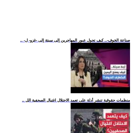
.. -صناعة الخوف-.. كيف تحول عبور المهاجرين إلى سبتة إلى -غزو- ل
.. منظمات حقوقية تنشر أدلة على تعمد الاحتلال اغتيال الصحفية الل