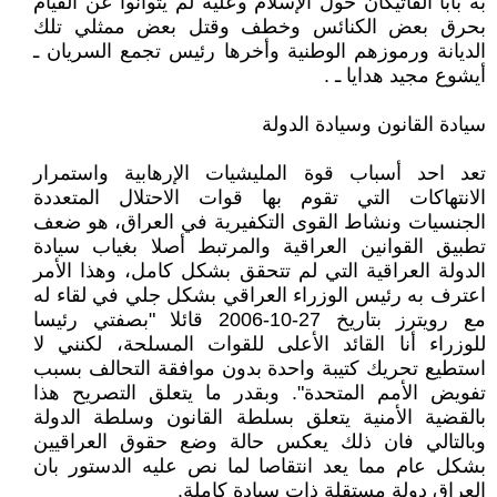
به بابا الفاتيكان حول الإسلام وعليه لم يتوانوا عن القيام
بحرق بعض الكنائس وخطف وقتل بعض ممثلي تلك
الديانة ورموزهم الوطنية وأخرها رئيس تجمع السريان ـ
أيشوع مجيد هدايا ـ .
سيادة القانون وسيادة الدولة
تعد احد أسباب قوة المليشيات الإرهابية واستمرار
الانتهاكات التي تقوم بها قوات الاحتلال المتعددة
الجنسيات ونشاط القوى التكفيرية في العراق، هو ضعف
تطبيق القوانين العراقية والمرتبط أصلا بغياب سيادة
الدولة العراقية التي لم تتحقق بشكل كامل، وهذا الأمر
اعترف به رئيس الوزراء العراقي بشكل جلي في لقاء له
مع رويترز بتاريخ 27-10-2006 قائلا "بصفتي رئيسا
للوزراء أنا القائد الأعلى للقوات المسلحة، لكنني لا
استطيع تحريك كتيبة واحدة بدون موافقة التحالف بسبب
تفويض الأمم المتحدة". وبقدر ما يتعلق التصريح هذا
بالقضية الأمنية يتعلق بسلطة القانون وسلطة الدولة
وبالتالي فان ذلك يعكس حالة وضع حقوق العراقيين
بشكل عام مما يعد انتقاصا لما نص عليه الدستور بان
العراق دولة مستقلة ذات سيادة كاملة.