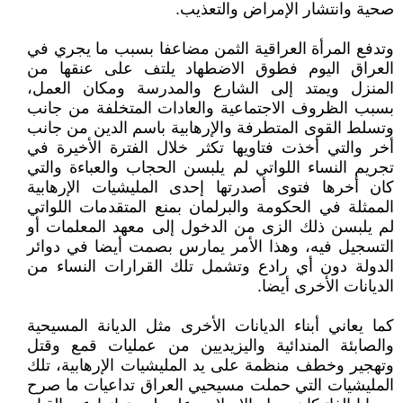
صحية وانتشار الإمراض والتعذيب.
وتدفع المرأة العراقية الثمن مضاعفا بسبب ما يجري في
العراق اليوم فطوق الاضطهاد يلتف على عنقها من
المنزل ويمتد إلى الشارع والمدرسة ومكان العمل،
بسبب الظروف الاجتماعية والعادات المتخلفة من جانب
وتسلط القوى المتطرفة والإرهابية باسم الدين من جانب
أخر والتي أخذت فتاويها تكثر خلال الفترة الأخيرة في
تجريم النساء اللواتي لم يلبسن الحجاب والعباءة والتي
كان أخرها فتوى أصدرتها إحدى المليشيات الإرهابية
الممثلة في الحكومة والبرلمان بمنع المتقدمات اللواتي
لم يلبسن ذلك الزى من الدخول إلى معهد المعلمات أو
التسجيل فيه، وهذا الأمر يمارس بصمت أيضا في دوائر
الدولة دون أي رادع وتشمل تلك القرارات النساء من
الديانات الأخرى أيضا.
كما يعاني أبناء الديانات الأخرى مثل الديانة المسيحية
والصابئة المندائية واليزيديين من عمليات قمع وقتل
وتهجير وخطف منظمة على يد المليشيات الإرهابية، تلك
المليشيات التي حملت مسيحيي العراق تداعيات ما صرح