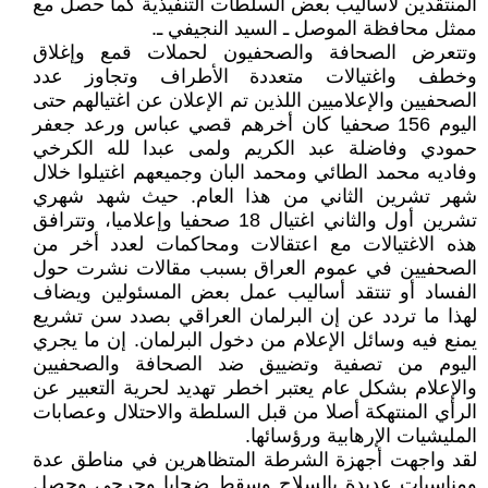
المنتقدين لأساليب بعض السلطات التنفيذية كما حصل مع
ممثل محافظة الموصل ـ السيد النجيفي ـ.
وتتعرض الصحافة والصحفيون لحملات قمع وإغلاق
وخطف واغتيالات متعددة الأطراف وتجاوز عدد
الصحفيين والإعلاميين اللذين تم الإعلان عن اغتيالهم حتى
اليوم 156 صحفيا كان أخرهم قصي عباس ورعد جعفر
حمودي وفاضلة عبد الكريم ولمى عبدا لله الكرخي
وفاديه محمد الطائي ومحمد البان وجميعهم اغتيلوا خلال
شهر تشرين الثاني من هذا العام. حيث شهد شهري
تشرين أول والثاني اغتيال 18 صحفيا وإعلاميا، وتترافق
هذه الاغتيالات مع اعتقالات ومحاكمات لعدد أخر من
الصحفيين في عموم العراق بسبب مقالات نشرت حول
الفساد أو تنتقد أساليب عمل بعض المسئولين ويضاف
لهذا ما تردد عن إن البرلمان العراقي بصدد سن تشريع
يمنع فيه وسائل الإعلام من دخول البرلمان. إن ما يجري
اليوم من تصفية وتضييق ضد الصحافة والصحفيين
والإعلام بشكل عام يعتبر اخطر تهديد لحرية التعبير عن
الرأي المنتهكة أصلا من قبل السلطة والاحتلال وعصابات
المليشيات الإرهابية ورؤسائها.
لقد واجهت أجهزة الشرطة المتظاهرين في مناطق عدة
ومناسبات عديدة بالسلاح وسقط ضحايا وجرحى وحصل