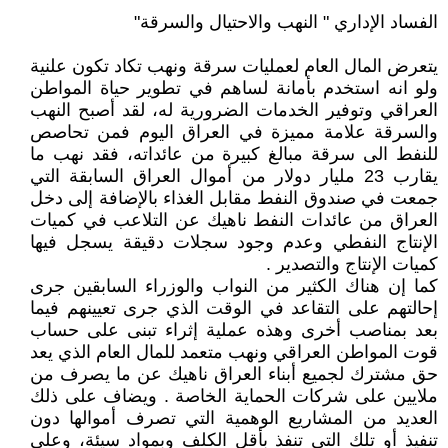
الفساد الإداري " النهب والاحتيال والسرقة"
يتعرض المال العام لعمليات سرقة ونهب تكاد تكون علنية
ولو انه استخدم بأمانة لساهم في تطوير حياة المواطن
العراقي وتوفير الخدمات الضرورية له، لقد أصبح النهب
والسرقة علامة مميزة في العراق اليوم فمن تحاصص
للنفط الى سرقة مبالغ كبيرة من عائداته، فقد نهب ما
يقارب 23 مليار دولار من أموال العراق السابقة التي
جمعت في صندوق النفط مقابل الغذاء بالإضافة إلى دخل
العراق من عائدات النفط ناهيك عن التلاعب في كميات
الإنتاج النفطي وعدم وجود سجلات دقيقة يسجل فيها
كميات الإنتاج والتصدير .
كما إن هناك الكثير من النواب والوزراء السابقين جرى
إحالتهم على التقاعد في الوقت الذي جرى تعيينهم فيما
بعد بمناصب أخرى وهذه عملية إثراء تبنى على حساب
قوت المواطن العراقي ونهب متعمد للمال العام الذي يعد
حق مشترك لجميع أبناء العراق ناهيك عن ما يصرف من
ملايين على شركات الحماية الخاصة . ويضاف على ذلك
العديد من المشاريع الوهمية التي تصرف أموالها دون
تنفيذ أو تلك التي تنفذ بأقل الكلف وبمواد سيئة، وعلى