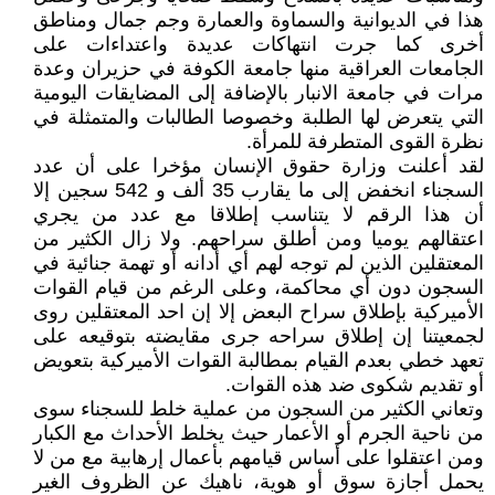
هذا في الديوانية والسماوة والعمارة وجم جمال ومناطق
أخرى كما جرت انتهاكات عديدة واعتداءات على
الجامعات العراقية منها جامعة الكوفة في حزيران وعدة
مرات في جامعة الانبار بالإضافة إلى المضايقات اليومية
التي يتعرض لها الطلبة وخصوصا الطالبات والمتمثلة في
نظرة القوى المتطرفة للمرأة.
لقد أعلنت وزارة حقوق الإنسان مؤخرا على أن عدد
السجناء انخفض إلى ما يقارب 35 ألف و 542 سجين إلا
أن هذا الرقم لا يتناسب إطلاقا مع عدد من يجري
اعتقالهم يوميا ومن أطلق سراحهم. ولا زال الكثير من
المعتقلين الذين لم توجه لهم أي أدانه أو تهمة جنائية في
السجون دون أي محاكمة، وعلى الرغم من قيام القوات
الأميركية بإطلاق سراح البعض إلا إن احد المعتقلين روى
لجمعيتنا إن إطلاق سراحه جرى مقايضته بتوقيعه على
تعهد خطي بعدم القيام بمطالبة القوات الأميركية بتعويض
أو تقديم شكوى ضد هذه القوات.
وتعاني الكثير من السجون من عملية خلط للسجناء سوى
من ناحية الجرم أو الأعمار حيث يخلط الأحداث مع الكبار
ومن اعتقلوا على أساس قيامهم بأعمال إرهابية مع من لا
يحمل أجازة سوق أو هوية، ناهيك عن الظروف الغير