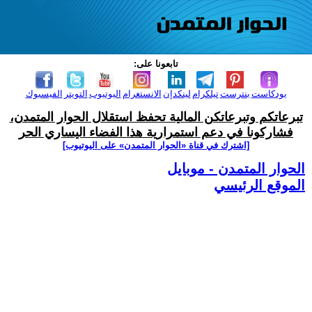
تابعونا على:
بودكاست
بنترست
تيلكرام
لينكدإن
الانستغرام
اليوتيوب
التويتر
الفيسبوك
تبرعاتكم وتبرعاتكن المالية تحفظ استقلال الحوار المتمدن،
فشاركونا في دعم استمرارية هذا الفضاء اليساري الحر
[اشترك في قناة ‫«الحوار المتمدن» على اليوتيوب]
الحوار المتمدن - موبايل
الموقع الرئيسي