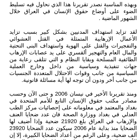
وبهذه المناسبة نصدر تقريرنا هذا الذي نحاول فيه تسليط
الضوء على أوضاع حقوق الإنسان في العراق خلال
الشهور الماضية .
لقد تزايد استهداف المدنيين بشكل كبير بسبب تزايد
الأعمال الإرهابية المتمثلة في القتل العشوائي
والتفجيرات والقتل على الهوية واستهداف البنى التحتية
والمال العام والتهجير ألقسري على يد عصابات الإرهاب
الطائفية المسلحة وبقايا النظام و التي تتلقى رعاية من
جهات تنفيذية وسياسية من داخل وخارج العملية
السياسية من جانب وقوات الاحتلال المتعددة الجنسيات
من جانب أخر ودون أن توجه لها أية مسائلة قانونية.
ومنذ تقريرنا الأخير في نيسان 2006 و حتى الآن وحسب
مصادر مكتب حقوق الإنسان التابع للأمم المتحدة في
بغداد والمعتمد في معلوماته على إحصائيات مركز الطب
العدلي في بغداد ووزارة الصحة فان عدد ضحايا العنف
والإرهاب في العراق بلغ 21920 ضحية وإذا أضيف لها
الضحايا منذ بداية عام 2006 سيكون عدد الضحايا 23920
ألف ضحية، وعلى الرغم من أعداد الضحايا الكبيرة، إلا إن