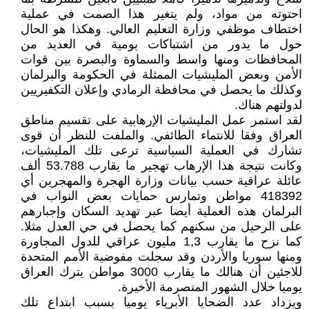
احتوته من مواد، ولم يتغير هذا الصمت في عملية
اختطاف موظفي وزارة التعليم العالي. وهكذا هو الحال
حول ما يدور من اشتباكات يومية في العديد من
المحافظات ومنها واسط والسماوة والبصرة بين قوات
الأمن وبعض المليشيات الممثلة في الحكومة والبرلمان
وكذلك ما يحصل في محافظة الرمادي وإعلان التكفيريين
لدولتهم هناك.
لقد استمر عمل المليشيات الإرهابية على تقسيم مناطق
العراق وفقا للانتماء الطائفي. والملفت للنظر أن قوى
تشارك في العملية السياسية ترعى تلك المليشيات،
وكانت نتيجة هذا الإرهاب تهجير ما يقارب 53.788 ألف
عائلة عراقية حسب بيانات وزارة الهجرة والمهجرين أي
418392 مواطن وتمارس حمايات بعض النواب في
البرلمان هذه العملية أيضا عبر تهديد السكان وإجبارهم
على الرحيل من سكنهم كما يحصل في حي العدل مثلا.
كما نزح ما يقارب 1,3 مليون عراقي للدول المجاورة
ومنها سوريا والأردن وقد سجلت مفوضية الأمم المتحدة
للاجئين أن هنالك ما يقارب 3000 مواطن يترك العراق
يوميا خلال الشهور المنصرمة الأخيرة.
ويزداد عدد الضحايا الأبرياء يوميا بسبب ابتداع تلك