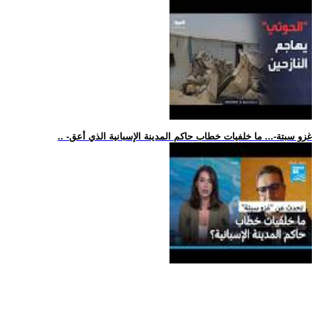
.. -غزو سبتة-... ما خلفيات خطاب حاكم المدينة الإسبانية الذي أعق