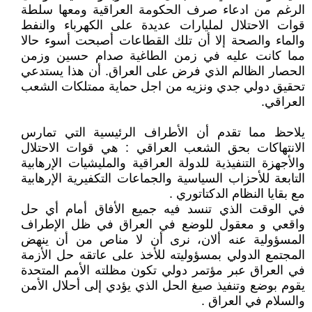
الرغم من ادعاء صرف الحكومة العراقية ومعها سلطة
قوات الاحتلال لمليارات عديدة على الكهرباء والنفط
والماء والصحة إلا أن تلك القطاعات أصبحت أسوء حالا
مما كانت عليه في زمن الطاغية صدام حسين وزمن
الحصار الظالم الذي فرض على العراق. أن هذا يستدعي
تحقيق دولي جدي ونزيه من اجل حماية ممتلكات الشعب
العراقي.
يلاحظ مما تقدم أن الأطراف الرئيسية التي تمارس
الانتهاكات بحق الشعب العراقي : هي قوات الاحتلال
والأجهزة التنفيذية للدولة العراقية والمليشيات الإرهابية
التابعة للأحزاب السياسية والجماعات التكفيرية الإرهابية
مع بقايا النظام الدكتاتوري .
في الوقت الذي تنسد فيه جميع الأفاق أمام أي حل
واقعي و معقول للوضع في العراق في ظل الإطراف
المسؤولية عنه ألان، نرى أن لا مناص من أن ينهض
المجتمع الدولي بمسؤوليته للأخذ على عاتقه حل الأزمة
في العراق عبر مؤتمر دولي تكون مظلته الأمم المتحدة
يقوم بوضع وتنفيذ صيغ الحل الذي يؤدي إلى أحلال الأمن
والسلام في العراق .