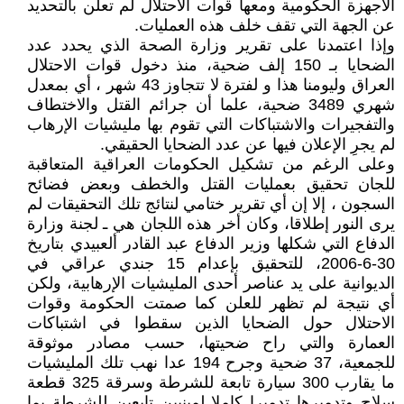
الأجهزة الحكومية ومعها قوات الاحتلال لم تعلن بالتحديد
عن الجهة التي تقف خلف هذه العمليات.
وإذا اعتمدنا على تقرير وزارة الصحة الذي يحدد عدد
الضحايا بـ 150 إلف ضحية، منذ دخول قوات الاحتلال
العراق وليومنا هذا و لفترة لا تتجاوز 43 شهر ، أي بمعدل
شهري 3489 ضحية، علما أن جرائم القتل والاختطاف
والتفجيرات والاشتباكات التي تقوم بها مليشيات الإرهاب
لم يجرِ الإعلان فيها عن عدد الضحايا الحقيقي.
وعلى الرغم من تشكيل الحكومات العراقية المتعاقبة
للجان تحقيق بعمليات القتل والخطف وبعض فضائح
السجون ، إلا إن أي تقرير ختامي لنتائج تلك التحقيقات لم
يرى النور إطلاقا، وكان أخر هذه اللجان هي ـ لجنة وزارة
الدفاع التي شكلها وزير الدفاع عبد القادر ألعبيدي بتاريخ
30-6-2006، للتحقيق بإعدام 15 جندي عراقي في
الديوانية على يد عناصر أحدى المليشيات الإرهابية، ولكن
أي نتيجة لم تظهر للعلن كما صمتت الحكومة وقوات
الاحتلال حول الضحايا الذين سقطوا في اشتباكات
العمارة والتي راح ضحيتها، حسب مصادر موثوقة
للجمعية، 37 ضحية وجرح 194 عدا نهب تلك المليشيات
ما يقارب 300 سيارة تابعة للشرطة وسرقة 325 قطعة
سلاح وتدميرها تدميرا كاملا لمبنيين تابعين للشرطة بما