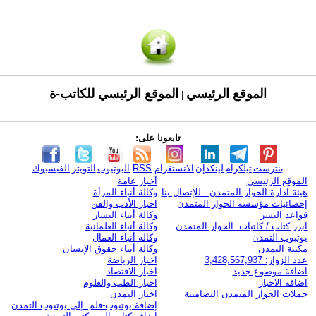
الموقع الرئيسي
الموقع الرئيسي للكاتب-ة
|
تابعونا على:
بنترست
تيلكرام
لينكدإن
الانستغرام
RSS
اليوتيوب
التويتر
الفيسبوك
الموقع الرئيسي
أخبار عامة
هيئة ادارة الحوار المتمدن - للإتصال بنا
وكالة أنباء المرأة
إحصائيات مؤسسة الحوار المتمدن
اخبار الأدب والفن
قواعد النشر
وكالة أنباء اليسار
ابرز كتاب / كاتبات الحوار المتمدن
وكالة أنباء العلمانية
يوتيوب التمدن
وكالة أنباء العمال
مكتبة التمدن
وكالة أنباء حقوق الإنسان
عدد الزوار: 3,428,567,937
اخبار الرياضة
اضافة موضوع جديد
اخبار الاقتصاد
اضافة الاخبار
اخبار الطب والعلوم
حملات الحوار المتمدن التضامنية
اخبار التمدن
إضافة يوتيوب-فلم إلى يوتيوب التمدن